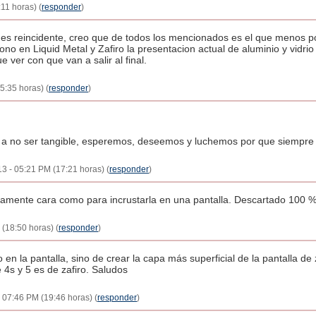
:11 horas) (
responder
)
 es reincidente, creo que de todos los mencionados es el que menos po
efono en Liquid Metal y Zafiro la presentacion actual de aluminio y vidr
 ver con que van a salir al final.
5:35 horas) (
responder
)
a no ser tangible, esperemos, deseemos y luchemos por que siempre con
013 - 05:21 PM (17:21 horas) (
responder
)
ivamente cara como para incrustarla en una pantalla. Descartado 100 
 (18:50 horas) (
responder
)
o en la pantalla, sino de crear la capa más superficial de la pantalla de za
 4s y 5 es de zafiro. Saludos
- 07:46 PM (19:46 horas) (
responder
)