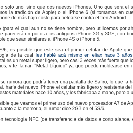
 solo uno, sino que dos nuevos iPhones. Uno que será el su
mos la tradición de Apple) o el iPhone 6 (si tomamos en c
Phone de más bajo costo para pelearse contra el tren Android.
(para el cual aun no se tiene nombre, pero utilicemos por ah
se parecerá un poco a los antiguos iPhone 3G y 3GS, con b
ble que sean similares al iPhone 4S o iPhone 5.
6, es posible que este sea el primer celular de Apple que
logía de la cual
les hablé acá mismo en eliax hace 3 años
al es un metal super ligero, pero casi 3 veces más fuerte que l
uños, y le llaman "Metal Líquido" ya que puede moldearse en 
 rumora que podría tener una pantalla de Safiro, lo que la ha
l, haría del nuevo iPhone el celular más ligero y resistente d
 estos materiales hace 10 años, y los fabricaba a mano, pero a 
sible que veamos el primer uso del nuevo procesador A7 de Ap
cuanto a la memoria, el rumor dice 2GB en el 5S/6.
tecnología NFC (de transferencia de datos a corto alance, 