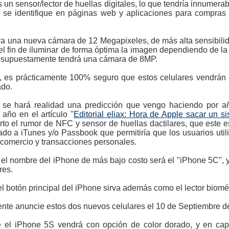
n sensor/lector de huellas digitales, lo que tendría innumera
no se identifique en páginas web y aplicaciones para compras o
 una nueva cámara de 12 Megapixeles, de más alta sensibilida
n el fin de iluminar de forma óptima la imagen dependiendo de la
to supuestamente tendrá una cámara de 8MP.
, es prácticamente 100% seguro que estos celulares vendrán 
ado.
 se hará realidad una predicción que vengo haciendo por año
año en el artículo "
Editorial eliax: Hora de Apple sacar un 
erto el rumor de NFC y sensor de huellas dactilares, que este
ado a iTunes y/o Passbook que permitiría que los usuarios ut
 comercio y transacciones personales.
 nombre del iPhone de más bajo costo será el "iPhone 5C", y d
res.
l botón principal del iPhone sirva además como el lector biométr
nte anuncie estos dos nuevos celulares el 10 de Septiembre de
el iPhone 5S vendrá con opción de color dorado, y en ca