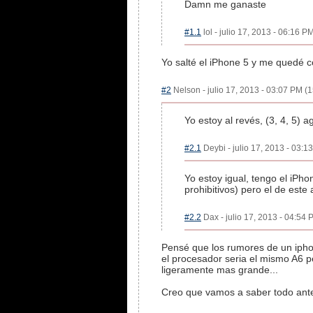
Damn me ganaste
#1.1
lol - julio 17, 2013 - 06:16 P
Yo salté el iPhone 5 y me quedé co
#2
Nelson - julio 17, 2013 - 03:07 PM (1
Yo estoy al revés, (3, 4, 5) a
#2.1
Deybi - julio 17, 2013 - 03:1
Yo estoy igual, tengo el iPho
prohibitivos) pero el de este
#2.2
Dax - julio 17, 2013 - 04:54 
Pensé que los rumores de un ipho
el procesador seria el mismo A6 
ligeramente mas grande...
Creo que vamos a saber todo antes