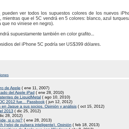
e
pueden ver todos los supuestos colores de los nuevos iPho
 mientras que el 5C vendrá en 5 colores: blanco, azul turquesa, 
a que no viniese en negro).
drá supuestamente también en color grafito...
bsidios del iPhone 5C podría ser US$399 dólares.
ciones
uro de Apple
( ene 11, 2007)
icado del Apple iPad
( ene 28, 2010)
tentes de LiquidMetal
( ago 10, 2010)
WDC 2012 fue... Passbook
( jun 12, 2012)
en Jaque a sus socios. Opinión y análisis
( oct 15, 2012)
 el 2013
( dic 25, 2012)
dic 28, 2012)
ide, si o no?
( ene 28, 2013)
 (reloj de pulsera inteligente). Opinión
( feb 18, 2013)