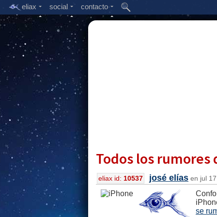
eliax
social
contacto
Todos los rumores 
josé elías
eliax id:
10537
en jul 17
Confo
iPhone
se ru