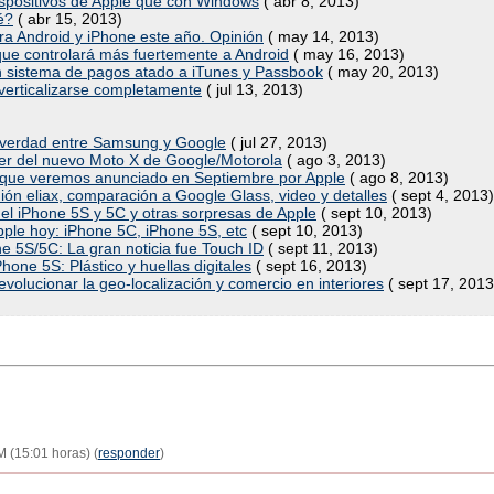
spositivos de Apple que con Windows
( abr 8, 2013)
é?
( abr 15, 2013)
a Android y iPhone este año. Opinión
( may 14, 2013)
que controlará más fuertemente a Android
( may 16, 2013)
 un sistema de pagos atado a iTunes y Passbook
( may 20, 2013)
a verticalizarse completamente
( jul 13, 2013)
la verdad entre Samsung y Google
( jul 27, 2013)
ber del nuevo Moto X de Google/Motorola
( ago 3, 2013)
 que veremos anunciado en Septiembre por Apple
( ago 8, 2013)
n eliax, comparación a Google Glass, video y detalles
( sept 4, 2013)
el iPhone 5S y 5C y otras sorpresas de Apple
( sept 10, 2013)
ple hoy: iPhone 5C, iPhone 5S, etc
( sept 10, 2013)
ne 5S/5C: La gran noticia fue Touch ID
( sept 11, 2013)
hone 5S: Plástico y huellas digitales
( sept 16, 2013)
revolucionar la geo-localización y comercio en interiores
( sept 17, 2013
M (15:01 horas) (
responder
)