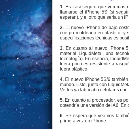
1.
Es casi seguro que veremos no
llamarse el iPhone 5S (si segui
esperan), y el otro que sería un i
2.
El nuevo iPhone de bajo costo 
cuerpo moldeado en plástico, y 
especificaciones técnicas es posi
3.
En cuanto al nuevo iPhone 5S/
material LiquidMetal, una tecno
tecnología). En esencia, LiquidMet
fuera poco es resistente a rasg
fuera plástico.
4.
El nuevo iPhone 5S/6 también se
mundo. Esto, junto con LiquidMeta
Vertus ya fabricaba celulares con
5.
En cuanto al procesador, es po
obtendría una versión del A6. En 
6.
Se espera que veamos también 
primera vez en iPhone.