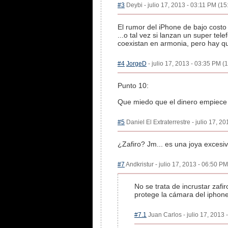
#3
Deybi - julio 17, 2013 - 03:11 PM (15
El rumor del iPhone de bajo costo
...o tal vez si lanzan un super tel
coexistan en armonia, pero hay que
#4
JorgeD
- julio 17, 2013 - 03:35 PM (1
Punto 10:
Que miedo que el dinero empiece 
#5
Daniel El Extraterrestre - julio 17, 2
¿Zafiro? Jm... es una joya exces
#7
Andkristur - julio 17, 2013 - 06:50 PM
No se trata de incrustar zafir
protege la cámara del iphone
#7.1
Juan Carlos - julio 17, 2013 