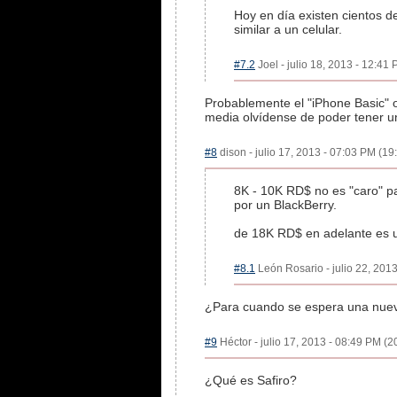
Hoy en día existen cientos de
similar a un celular.
#7.2
Joel - julio 18, 2013 - 12:41 
Probablemente el "iPhone Basic" o
media olvídense de poder tener u
#8
dison - julio 17, 2013 - 07:03 PM (19
8K - 10K RD$ no es "caro" p
por un BlackBerry.
de 18K RD$ en adelante es u
#8.1
León Rosario - julio 22, 2013
¿Para cuando se espera una nue
#9
Héctor - julio 17, 2013 - 08:49 PM (2
¿Qué es Safiro?