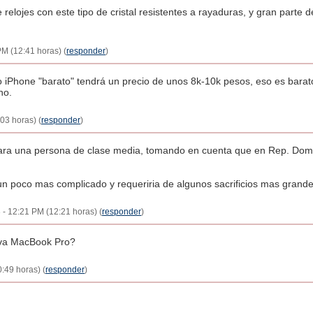
 relojes con este tipo de cristal resistentes a rayaduras, y gran parte
PM (12:41 horas) (
responder
)
 iPhone "barato" tendrá un precio de unos 8k-10k pesos, eso es barato 
no.
:03 horas) (
responder
)
ara una persona de clase media, tomando en cuenta que en Rep. Dom.
n poco mas complicado y requeriria de algunos sacrificios mas grand
 - 12:21 PM (12:21 horas) (
responder
)
va MacBook Pro?
0:49 horas) (
responder
)