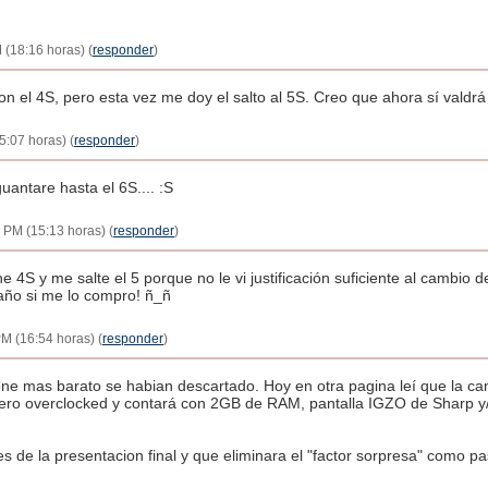
M (18:16 horas) (
responder
)
n el 4S, pero esta vez me doy el salto al 5S. Creo que ahora sí valdrá
5:07 horas) (
responder
)
guantare hasta el 6S.... :S
3 PM (15:13 horas) (
responder
)
ne 4S y me salte el 5 porque no le vi justificación suficiente al cambio 
 año si me lo compro! ñ_ñ
PM (16:54 horas) (
responder
)
ne mas barato se habian descartado. Hoy en otra pagina leí que la ca
pero overclocked y contará con 2GB de RAM, pantalla IGZO de Sharp 
 de la presentacion final y que eliminara el "factor sorpresa" como pa