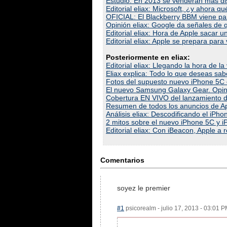
Estudio: En 2013 se venderán más di
Editorial eliax: Microsoft, ¿y ahora qu
OFICIAL: El Blackberry BBM viene par
Opinión eliax: Google da señales de 
Editorial eliax: Hora de Apple sacar
Editorial eliax: Apple se prepara par
Posteriormente en eliax:
Editorial eliax: Llegando la hora de 
Eliax explica: Todo lo que deseas sa
Fotos del supuesto nuevo iPhone 5C
El nuevo Samsung Galaxy Gear. Opinió
Cobertura EN VIVO del lanzamiento d
Resumen de todos los anuncios de Ap
Análisis eliax: Descodificando el iPho
2 mitos sobre el nuevo iPhone 5C y iP
Editorial eliax: Con iBeacon, Apple a 
Comentarios
soyez le premier
#1
psicorealm - julio 17, 2013 - 03:01 P