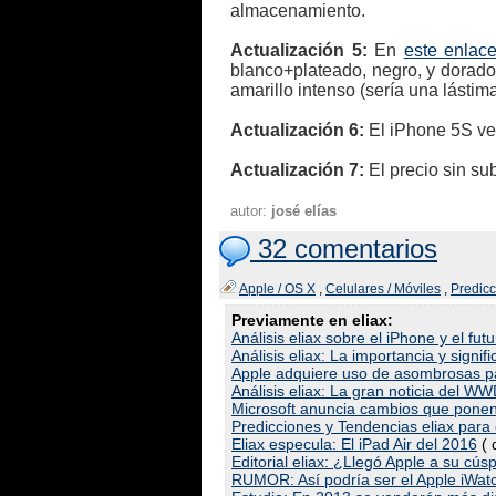
almacenamiento.
Actualización 5:
En
este enlac
blanco+plateado, negro, y dorado,
amarillo intenso (sería una lástim
Actualización 6:
El iPhone 5S ven
Actualización 7:
El precio sin su
autor:
josé elías
32 comentarios
Apple / OS X
,
Celulares / Móviles
,
Predic
Previamente en eliax:
Análisis eliax sobre el iPhone y el fut
Análisis eliax: La importancia y signif
Apple adquiere uso de asombrosas pa
Análisis eliax: La gran noticia del W
Microsoft anuncia cambios que ponen 
Predicciones y Tendencias eliax para
Eliax especula: El iPad Air del 2016
( 
Editorial eliax: ¿Llegó Apple a su cúsp
RUMOR: Así podría ser el Apple iWatch