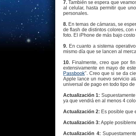
7.
También se espera que veamos u
al celular, hasta permitir que u
personales.
8.
En temas de cámaras, se espera
de flash de distintos colores, co
foto. El iPhone de más bajo cos
9.
En cuanto a sistema operativo
mismo día que se lancen al merc
10.
Finalmente, creo que por fin
extensivamente en mayo de este 
Passbook
". Creo que si se da ci
Apple lance un nuevo servicio at
universal de pago en todo tipo de
Actualización 1:
Supuestamente el
ya que vendrá en al menos 4 colo
Actualización 2:
Es posible que e
Actualización 3:
Apple posibleme
Actualización 4:
Supuestamente 