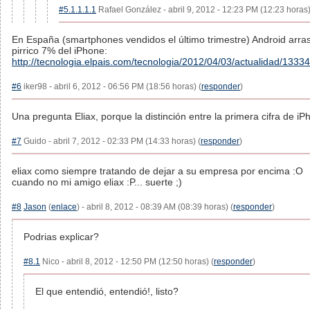
#5.1.1.1.1
Rafael González - abril 9, 2012 - 12:23 PM (12:23 horas)
En España (smartphones vendidos el último trimestre) Android arra
pirrico 7% del iPhone:
http://tecnologia.elpais.com/tecnologia/2012/04/03/actualidad/13
#6
iker98 - abril 6, 2012 - 06:56 PM (18:56 horas) (
responder
)
Una pregunta Eliax, porque la distinción entre la primera cifra de i
#7
Guido - abril 7, 2012 - 02:33 PM (14:33 horas) (
responder
)
eliax como siempre tratando de dejar a su empresa por encima :O
cuando no mi amigo eliax :P... suerte ;)
#8
Jason
(
enlace
) - abril 8, 2012 - 08:39 AM (08:39 horas) (
responder
)
Podrias explicar?
#8.1
Nico - abril 8, 2012 - 12:50 PM (12:50 horas) (
responder
)
El que entendió, entendió!, listo?