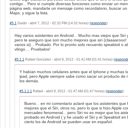
contigo... Pero sí cumple diversas funciones como enviar un men
página web, mandarte un mensaje como recordatorio, buscar un
Maps, y sigue la lista.
#5.1
Guido - abril 7, 2012 - 02:32 PM (14:32 horas) (
responder
)
Hay varios asistentes en Android... Mucho mas viejos que Siri
pero te aseguro que son mucho mejores que siri (claaaarooo!
varios si)... Probado. Por lo pronto solo recuerdo speaktoit o al
vlingo.... Pruebalos!
#5.1.1
Rafael Gonzalez - abril 9, 2012 - 01:41 AM (01:41 horas) (
respond
Y habían muchos celulares antes que el Iphone y muchas ta
ipad, pero Apple siempre sabe como sacar un producto de 
los demás.
#5.1.1.1
Rafael - abril 9, 2012 - 01:47 AM (01:47 horas) (
responder
)
Bueno... en mi comentario aclaré que los asistentes que
mejores que el Siri, otros no, pero lo que si hizo Apple co
mercadeo fenomenal... pero Siri no es mejor que los ais
probado en Android ( y he usado el Siri y el Speaktoit en
cierto los de Android se pueden usar en español.