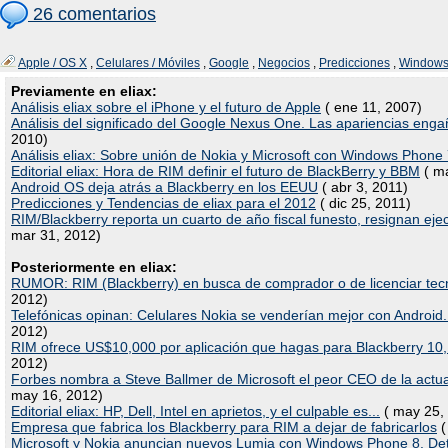
26 comentarios
Apple / OS X
,
Celulares / Móviles
,
Google
,
Negocios
,
Predicciones
,
Windows 
Previamente en eliax:
Análisis eliax sobre el iPhone y el futuro de Apple
( ene 11, 2007)
Análisis del significado del Google Nexus One. Las apariencias enga
2010)
Análisis eliax: Sobre unión de Nokia y Microsoft con Windows Phone
Editorial eliax: Hora de RIM definir el futuro de BlackBerry y BBM
( ma
Android OS deja atrás a Blackberry en los EEUU
( abr 3, 2011)
Predicciones y Tendencias de eliax para el 2012
( dic 25, 2011)
RIM/Blackberry reporta un cuarto de año fiscal funesto, resignan eje
mar 31, 2012)
Posteriormente en eliax:
RUMOR: RIM (Blackberry) en busca de comprador o de licenciar tec
2012)
Telefónicas opinan: Celulares Nokia se venderían mejor con Android.
2012)
RIM ofrece US$10,000 por aplicación que hagas para Blackberry 10, 
2012)
Forbes nombra a Steve Ballmer de Microsoft el peor CEO de la actua
may 16, 2012)
Editorial eliax: HP, Dell, Intel en aprietos, y el culpable es...
( may 25,
Empresa que fabrica los Blackberry para RIM a dejar de fabricarlos
(
Microsoft y Nokia anuncian nuevos Lumia con Windows Phone 8. Deta