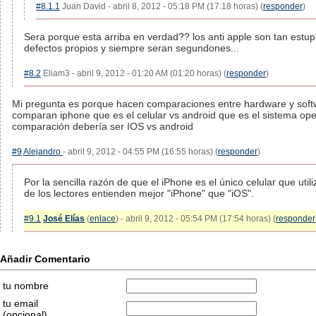
#8.1.1
Juan David - abril 8, 2012 - 05:18 PM (17:18 horas) (
responder
)
Sera porque esta arriba en verdad?? los anti apple son tan estu
defectos propios y siempre seran segundones...
#8.2
Eliam3 - abril 9, 2012 - 01:20 AM (01:20 horas) (
responder
)
Mi pregunta es porque hacen comparaciones entre hardware y sof
comparan iphone que es el celular vs android que es el sistema oper
comparación debería ser IOS vs android
#9
Alejandro
- abril 9, 2012 - 04:55 PM (16:55 horas) (
responder
)
Por la sencilla razón de que el iPhone es el único celular que util
de los lectores entienden mejor "iPhone" que "iOS".
#9.1
José Elías
(
enlace
) - abril 9, 2012 - 05:54 PM (17:54 horas) (
responder
Añadir Comentario
tu nombre
tu email
(opcional)