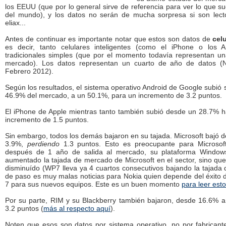
los EEUU (que por lo general sirve de referencia para ver lo que su
del mundo), y los datos no serán de mucha sorpresa si son lect
eliax...
Antes de continuar es importante notar que estos son datos de
cel
es decir, tanto celulares inteligentes (como el iPhone o los 
tradicionales simples (que por el momento todavía representan u
mercado). Los datos representan un cuarto de año de datos (
Febrero 2012).
Según los resultados, el sistema operativo Android de Google subió 
46.9% del mercado, a un 50.1%, para un incremento de 3.2 puntos.
El iPhone de Apple mientras tanto también subió desde un 28.7% 
incremento de 1.5 puntos.
Sin embargo, todos los demás bajaron en su tajada. Microsoft bajó 
3.9%,
perdiendo
1.3 puntos. Esto es preocupante para Microsof
después de 1 año de salida al mercado, su plataforma Windo
aumentado la tajada de mercado de Microsoft en el sector, sino que 
disminuído (WP7 lleva ya 4 cuartos consecutivos bajando la tajada d
de paso es muy malas noticias para Nokia quien depende del éxit
7 para sus nuevos equipos. Este es un buen momento
para leer esto
Por su parte, RIM y su Blackberry también bajaron, desde 16.6% 
3.2 puntos (
más al respecto aquí
).
Noten que esos son datos por sistema operativo, no por fabrican