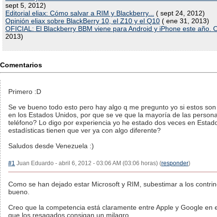
sept 5, 2012)
Editorial eliax: Cómo salvar a RIM y Blackberry...
( sept 24, 2012)
Opinión eliax sobre BlackBerry 10, el Z10 y el Q10
( ene 31, 2013)
OFICIAL: El Blackberry BBM viene para Android y iPhone este año. 
2013)
Comentarios
Primero :D
Se ve bueno todo esto pero hay algo q me pregunto yo si estos so
en los Estados Unidos, por que se ve que la mayoría de las person
teléfono? Lo digo por experiencia yo he estado dos veces en Estado
estadísticas tienen que ver ya con algo diferente?
Saludos desde Venezuela :)
#1
Juan Eduardo - abril 6, 2012 - 03:06 AM (03:06 horas) (
responder
)
Como se han dejado estar Microsoft y RIM, subestimar a los contri
bueno.
Creo que la competencia está claramente entre Apple y Google en 
que los resagados consigan un milagro.