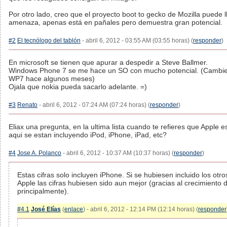
Por otro lado, creo que el proyecto boot to gecko de Mozilla puede l
amenaza, apenas está en pañales pero demuestra gran potencial.
#2
El tecnólogo del tablón
- abril 6, 2012 - 03:55 AM (03:55 horas) (
responder
)
En microsoft se tienen que apurar a despedir a Steve Ballmer.
Windows Phone 7 se me hace un SO con mucho potencial. (Cambie 
WP7 hace algunos meses)
Ojala que nokia pueda sacarlo adelante. =)
#3
Renato
- abril 6, 2012 - 07:24 AM (07:24 horas) (
responder
)
Eliax una pregunta, en la ultima lista cuando te refieres que Apple 
aqui se estan incluyendo iPod, iPhone, iPad, etc?
#4
Jose A. Polanco
- abril 6, 2012 - 10:37 AM (10:37 horas) (
responder
)
Estas cifras solo incluyen iPhone. Si se hubiesen incluido los otr
Apple las cifras hubiesen sido aun mejor (gracias al crecimiento 
principalmente).
#4.1
José Elías
(
enlace
) - abril 6, 2012 - 12:14 PM (12:14 horas) (
responder