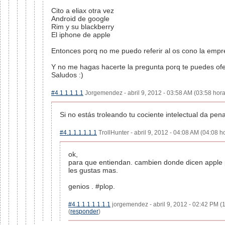
Cito a eliax otra vez
Android de google
Rim y su blackberry
El iphone de apple
Entonces porq no me puedo referir al os cono la emp
Y no me hagas hacerte la pregunta porq te puedes of
Saludos :)
#4.1.1.1.1.1
Jorgemendez - abril 9, 2012 - 03:58 AM (03:58 hora
Si no estás troleando tu cociente intelectual da pena
#4.1.1.1.1.1.1
TrollHunter - abril 9, 2012 - 04:08 AM (04:08 ho
ok,
para que entiendan. cambien donde dicen apple po
les gustas mas.
genios . #plop.
#4.1.1.1.1.1.1.1
jorgemendez - abril 9, 2012 - 02:42 PM (
(
responder
)