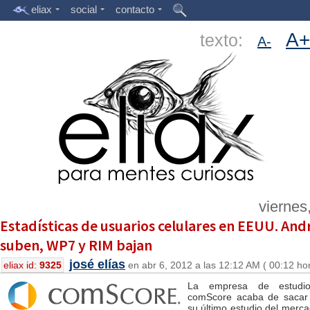
eliax
social
contacto
A+
texto:
A-
viernes,
Estadísticas de usuarios celulares en EEUU. And
suben, WP7 y RIM bajan
josé elías
eliax id:
9325
en abr 6, 2012 a las 12:12 AM ( 00:12 ho
La empresa de estudi
comScore acaba de sacar 
su último estudio del merca