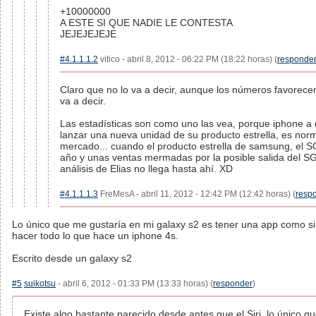
+10000000
A ESTE SI QUE NADIE LE CONTESTA
JEJEJEJEJE
#4.1.1.1.2
vitico - abril 8, 2012 - 06:22 PM (18:22 horas) (
responde
Claro que no lo va a decir, aunque los números favorecen
va a decir.
Las estadísticas son como uno las vea, porque iphone a
lanzar una nueva unidad de su producto estrella, es nor
mercado... cuando el producto estrella de samsung, el S
año y unas ventas mermadas por la posible salida del SGS
análisis de Elias no llega hasta ahí. XD
#4.1.1.1.3
FreMesA - abril 11, 2012 - 12:42 PM (12:42 horas) (
resp
Lo único que me gustaría en mi galaxy s2 es tener una app como si
hacer todo lo que hace un iphone 4s.
Escrito desde un galaxy s2
#5
suikotsu
- abril 6, 2012 - 01:33 PM (13:33 horas) (
responder
)
Existe algo bastante parecido desde antes que el Siri, lo único q