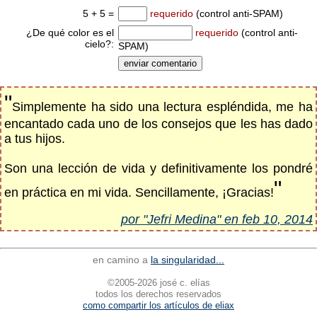
5 + 5 =
requerido
(control anti-SPAM)
¿De qué color es el
requerido
(control anti-
cielo?:
SPAM)
"
Simplemente ha sido una lectura espléndida, me ha
encantado cada uno de los consejos que les has dado
a tus hijos.
Son una lección de vida y definitivamente los pondré
"
en práctica en mi vida. Sencillamente, ¡Gracias!
por "Jefri Medina" en feb 10, 2014
en camino a
la singularidad...
©2005-2026 josé c. elías
todos los derechos reservados
como compartir los artículos de eliax