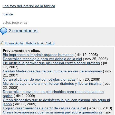
una foto del interior de la fábrica
fuente
autor:
josé elías
2 comentarios
Futuro Digital
,
Robots & I.A.
,
Salud
Previamente en eliax:
Bio-impresora a imprimir órganos humanos
( dic 19, 2005)
Desarrollan tecnología para ver debajo de la piel
( nov 25, 2006)
Pie artificial a permitir que piel natural crezca sobre prótesis
( jul
17, 2007)
Células Madre creadas de piel humana en vez de embriones
( nov
21, 2007)
Curan el cáncer de piel con células clonadas
( jun 20, 2008)
Microchip bajo tu piel a monitorear diabetes y liberar insulina
( oct
22, 2008)
Desarrollan nuevo tipo de piel sintética para robots basado en
óptica
( dic 2, 2009)
Crean dispositivo que te desinfecta la piel con plasma, sin agua ni
jabón
( dic 17, 2009)
Logran crear neuronas a partir de células de la piel
( ene 30, 2010)
Crean bio-impresora que rocía nueva piel sobre quemaduras
( abr