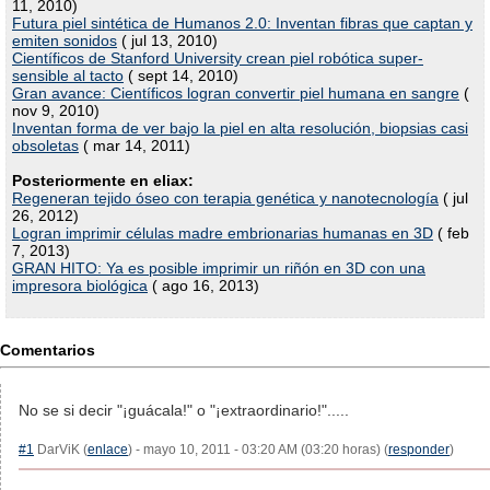
11, 2010)
Futura piel sintética de Humanos 2.0: Inventan fibras que captan y
emiten sonidos
( jul 13, 2010)
Científicos de Stanford University crean piel robótica super-
sensible al tacto
( sept 14, 2010)
Gran avance: Científicos logran convertir piel humana en sangre
(
nov 9, 2010)
Inventan forma de ver bajo la piel en alta resolución, biopsias casi
obsoletas
( mar 14, 2011)
Posteriormente en eliax:
Regeneran tejido óseo con terapia genética y nanotecnología
( jul
26, 2012)
Logran imprimir células madre embrionarias humanas en 3D
( feb
7, 2013)
GRAN HITO: Ya es posible imprimir un riñón en 3D con una
impresora biológica
( ago 16, 2013)
Comentarios
No se si decir "¡guácala!" o "¡extraordinario!".....
#1
DarViK (
enlace
) - mayo 10, 2011 - 03:20 AM (03:20 horas) (
responder
)