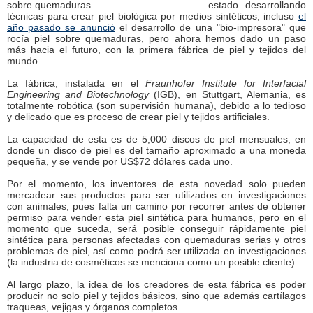
estado desarrollando
técnicas para crear piel biológica por medios sintéticos, incluso
el
año pasado se anunció
el desarrollo de una "bio-impresora" que
rocía piel sobre quemaduras, pero ahora hemos dado un paso
más hacia el futuro, con la primera fábrica de piel y tejidos del
mundo.
La fábrica, instalada en el
Fraunhofer Institute for Interfacial
Engineering and Biotechnology
(IGB), en Stuttgart, Alemania, es
totalmente robótica (son supervisión humana), debido a lo tedioso
y delicado que es proceso de crear piel y tejidos artificiales.
La capacidad de esta es de 5,000 discos de piel mensuales, en
donde un disco de piel es del tamaño aproximado a una moneda
pequeña, y se vende por US$72 dólares cada uno.
Por el momento, los inventores de esta novedad solo pueden
mercadear sus productos para ser utilizados en investigaciones
con animales, pues falta un camino por recorrer antes de obtener
permiso para vender esta piel sintética para humanos, pero en el
momento que suceda, será posible conseguir rápidamente piel
sintética para personas afectadas con quemaduras serias y otros
problemas de piel, así como podrá ser utilizada en investigaciones
(la industria de cosméticos se menciona como un posible cliente).
Al largo plazo, la idea de los creadores de esta fábrica es poder
producir no solo piel y tejidos básicos, sino que además cartílagos
traqueas, vejigas y órganos completos.