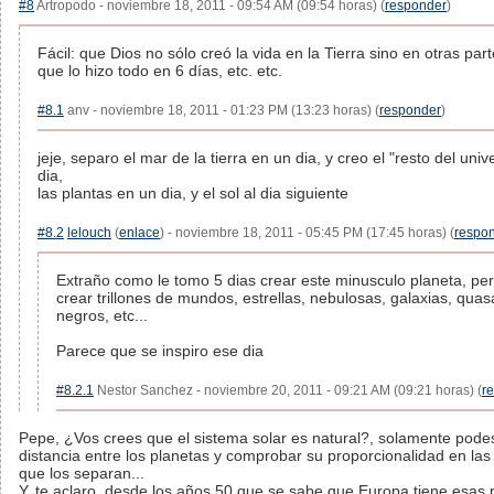
#8
Artropodo - noviembre 18, 2011 - 09:54 AM (09:54 horas) (
responder
)
Fácil: que Dios no sólo creó la vida en la Tierra sino en otras par
que lo hizo todo en 6 días, etc. etc.
#8.1
anv - noviembre 18, 2011 - 01:23 PM (13:23 horas) (
responder
)
jeje, separo el mar de la tierra en un dia, y creo el "resto del univ
dia,
las plantas en un dia, y el sol al dia siguiente
#8.2
lelouch
(
enlace
) - noviembre 18, 2011 - 05:45 PM (17:45 horas) (
respo
Extraño como le tomo 5 dias crear este minusculo planeta, per
crear trillones de mundos, estrellas, nebulosas, galaxias, qua
negros, etc...
Parece que se inspiro ese dia
#8.2.1
Nestor Sanchez - noviembre 20, 2011 - 09:21 AM (09:21 horas) (
r
Pepe, ¿Vos crees que el sistema solar es natural?, solamente podes
distancia entre los planetas y comprobar su proporcionalidad en las
que los separan...
Y, te aclaro, desde los años 50 que se sabe que Europa tiene esas p