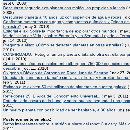
sept 6, 2009)
Descubren segundo exo-planeta con moléculas propicias a la vida
( 
2009)
Descubren planeta a 40 años luz con superficie de agua y rocas
( di
Confirman meteoritos con agua y compuestos químicos. ¿Origen de 
terrestre?
( may 3, 2010)
Editorial eliax: Sobre la importancia de explorar otros mundos
( may 
Mi definición de Vida, y sobre Entropía y La Segunda Ley de la Ter
jun 14, 2010)
Pregunta a eliax: ¿Cómo se detectan planetas en otras estrellas?
( j
2010)
CONFIRMADO: ¡Fotografían un planeta orbitando otra estrella por p
( jul 1, 2010)
Censo: Los océanos posiblemente alberguen 750,000 especies más 
descubrir
( oct 11, 2010)
Oxígeno y Dióxido de Carbono en Rhea, luna de Saturno
( nov 27, 2
Detectan 5 planetas de tamaño similar a la Tierra, y 6 orbitando una 
feb 3, 2011)
Estiman que existen 50 mil millones de planetas en nuestra galaxia
(
2011)
Reflexiones 25: El Arca del Conocimiento Universal...
( may 3, 2011)
Foto del lado oscuro de la Luna, y sobre nuestra segunda Luna pas
2011)
Un nuevo planeta con posibilidad de ser habitable, a 36 años luz
( se
Posteriormente en eliax:
Datos interesantes sobre la misión a Marte del robot Curiosity. Más 
2011)