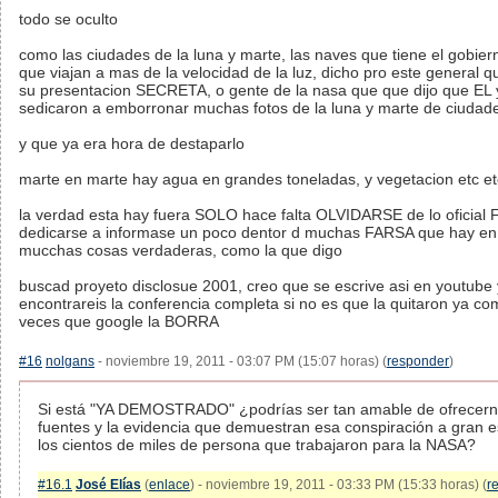
todo se oculto
como las ciudades de la luna y marte, las naves que tiene el gobie
que viajan a mas de la velocidad de la luz, dicho pro este general 
su presentacion SECRETA, o gente de la nasa que que dijo que EL 
sedicaron a emborronar muchas fotos de la luna y marte de ciudad
y que ya era hora de destaparlo
marte en marte hay agua en grandes toneladas, y vegetacion etc et
la verdad esta hay fuera SOLO hace falta OLVIDARSE de lo oficia
dedicarse a informase un poco dentor d muchas FARSA que hay en 
mucchas cosas verdaderas, como la que digo
buscad proyeto disclosue 2001, creo que se escrive asi en youtube 
encontrareis la conferencia completa si no es que la quitaron ya 
veces que google la BORRA
#16
nolgans
- noviembre 19, 2011 - 03:07 PM (15:07 horas) (
responder
)
Si está "YA DEMOSTRADO" ¿podrías ser tan amable de ofrecern
fuentes y la evidencia que demuestran esa conspiración a gran e
los cientos de miles de persona que trabajaron para la NASA?
#16.1
José Elías
(
enlace
) - noviembre 19, 2011 - 03:33 PM (15:33 horas) (
r