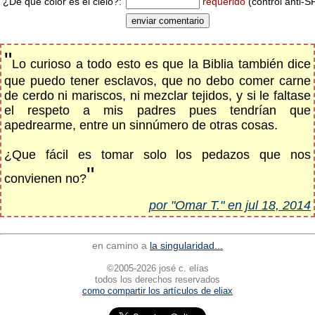
¿De qué color es el cielo?:
requerido
(control anti-
"
Lo curioso a todo esto es que la Biblia también dice
que puedo tener esclavos, que no debo comer carne
de cerdo ni mariscos, ni mezclar tejidos, y si le faltase
el respeto a mis padres pues tendrían que
apedrearme, entre un sinnúmero de otras cosas.
¿Que fácil es tomar solo los pedazos que nos
"
convienen no?
por "Omar T." en jul 18, 2014
en camino a
la singularidad...
©2005-2026 josé c. elías
todos los derechos reservados
como compartir los artículos de eliax