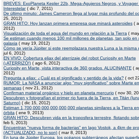
BREVES: ExoPlaneta Kepler 22b, Mega-Agujeros Negros, y Voyager
Interestelar
( dic 7, 2011)
De último minuto: James Cameron llega al lugar más profundo del 
25, 2012)
GRAN HITO: Hoy lanzan primera empresa que minará asteroides
( a
2012)
Visualización de toda el agua del mundo en relación a la Tierra
( may
Se estiman cuando menos 100 mil millones de planetas, tan solo en 
galaxia
( may 19, 2012)
Cómo se vería Júpiter si este reemplazara nuestra Luna a la misma 
jul 6, 2012)
EN VIVO: Cobertura eliax del aterrizaje del robot Curiosity en Marte
(¡ATERRIZÓ!)
( ago 6, 2012)
Curiosity en Marte, vista interactiva de 360 grados. ALUCINANTE
( a
2012)
Pregunta a eliax: ¿Cuál es el significado y sentido de la vida?
( oct 2
RUMOR: La NASA a anunciar algo "muy significativo" sobre Marte e
semanas
( nov 21, 2012)
Confirman material orgánico y hielo en planeta mercurio
( nov 30, 20
Descubren y fotografían el primer rio fuera de la Tierra, en Titán (lun
Saturno)
( dic 15, 2012)
Estiman 1,700,000,000,000,000,000 planetas similares a la Tierra e
órbita
( ene 9, 2013)
GRAN HITO: Descubren vida en la troposfera terrestre, flotando sob
feb 5, 2013)
Encuentran "nueva forma de bacterias" en lago Vostok, a 4km de pr
(ACTUALIZADO, no lo son)
( mar 8, 2013)
En luna de Júpiter Europa, los océanos subterráneos afectan superfi