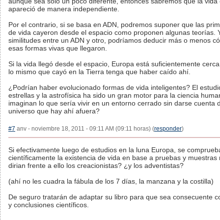
aunque sea sólo un poco diferente, entonces sabremos que la vida e
apareció de manera independiente.
Por el contrario, si se basa en ADN, podremos suponer que las pri
de vida cayeron desde el espacio como proponen algunas teorías. Y
similitudes entre un ADN y otro, podríamos deducir más o menos c
esas formas vivas que llegaron.
Si la vida llegó desde el espacio, Europa está suficientemente cer
lo mismo que cayó en la Tierra tenga que haber caído ahí.
¿Podrían haber evolucionado formas de vida inteligentes? El estudi
estrellas y la astrofísica ha sido un gran motor para la ciencia hum
imaginan lo que sería vivir en un entorno cerrado sin darse cuenta d
universo que hay ahí afuera?
#7
anv - noviembre 18, 2011 - 09:11 AM (09:11 horas) (
responder
)
Si efectivamente luego de estudios en la luna Europa, se comprueb
científicamente la existencia de vida en base a pruebas y muestras
dirian frente a ello los creacionistas? ¿y los adventistas?
(ahí no les cuadra la fábula de los 7 días, la manzana y la costilla)
De seguro tratarán de adaptar su libro para que sea consecuente c
y conclusiones científicos.