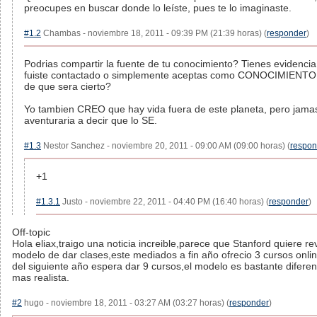
preocupes en buscar donde lo leíste, pues te lo imaginaste.
#1.2
Chambas - noviembre 18, 2011 - 09:39 PM (21:39 horas) (
responder
)
Podrias compartir la fuente de tu conocimiento? Tienes evidencia
fuiste contactado o simplemente aceptas como CONOCIMIENT
de que sera cierto?
Yo tambien CREO que hay vida fuera de este planeta, pero jam
aventuraria a decir que lo SE.
#1.3
Nestor Sanchez - noviembre 20, 2011 - 09:00 AM (09:00 horas) (
respon
+1
#1.3.1
Justo - noviembre 22, 2011 - 04:40 PM (16:40 horas) (
responder
)
Off-topic
Hola eliax,traigo una noticia increible,parece que Stanford quiere re
modelo de dar clases,este mediados a fin año ofrecio 3 cursos online
del siguiente año espera dar 9 cursos,el modelo es bastante difere
mas realista.
#2
hugo - noviembre 18, 2011 - 03:27 AM (03:27 horas) (
responder
)