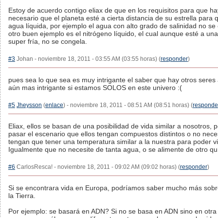
Estoy de acuerdo contigo eliax de que en los requisitos para que ha
necesario que el planeta esté a cierta distancia de su estrella para
agua líquida, por ejemplo el agua con alto grado de salinidad no se
otro buen ejemplo es el nitrógeno líquido, el cual aunque esté a un
super fría, no se congela.
#3
Johan - noviembre 18, 2011 - 03:55 AM (03:55 horas) (
responder
)
pues sea lo que sea es muy intrigante el saber que hay otros seres 
aún mas intrigante si estamos SOLOS en este univero :(
#5
Jheysson
(
enlace
) - noviembre 18, 2011 - 08:51 AM (08:51 horas) (
responde
Eliax, ellos se basan de una posibilidad de vida similar a nosotros,
pasar el escenario que ellos tengan compuestos distintos o no nec
tengan que tener una temperatura similar a la nuestra para poder vi
Igualmente que no necesite de tanta agua, o se alimente de otro qu
#6
CarlosResca! - noviembre 18, 2011 - 09:02 AM (09:02 horas) (
responder
)
Si se encontrara vida en Europa, podríamos saber mucho más sobre
la Tierra.
Por ejemplo: se basará en ADN? Si no se basa en ADN sino en otra