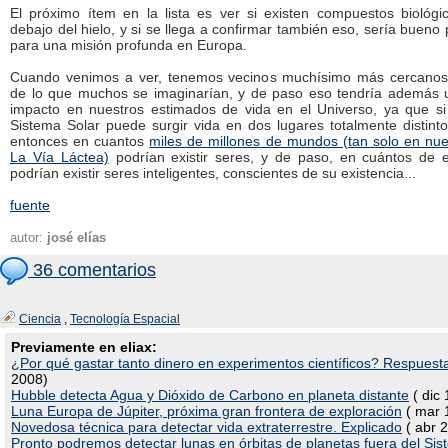
El próximo ítem en la lista es ver si existen compuestos biológi
debajo del hielo, y si se llega a confirmar también eso, sería bueno
para una misión profunda en Europa.
Cuando venimos a ver, tenemos vecinos muchísimo más cercanos
de lo que muchos se imaginarían, y de paso eso tendría además 
impacto en nuestros estimados de vida en el Universo, ya que si
Sistema Solar puede surgir vida en dos lugares totalmente distint
entonces en cuantos
miles de millones de mundos (tan solo en nue
La Vía Láctea)
podrían existir seres, y de paso, en cuántos de
podrían existir seres inteligentes, conscientes de su existencia...
fuente
autor:
josé elías
36 comentarios
Ciencia
,
Tecnología Espacial
Previamente en eliax:
¿Por qué gastar tanto dinero en experimentos científicos? Respuest
2008)
Hubble detecta Agua y Dióxido de Carbono en planeta distante
( dic 
Luna Europa de Júpiter, próxima gran frontera de exploración
( mar 
Novedosa técnica para detectar vida extraterrestre. Explicado
( abr 
Pronto podremos detectar lunas en órbitas de planetas fuera del Sis