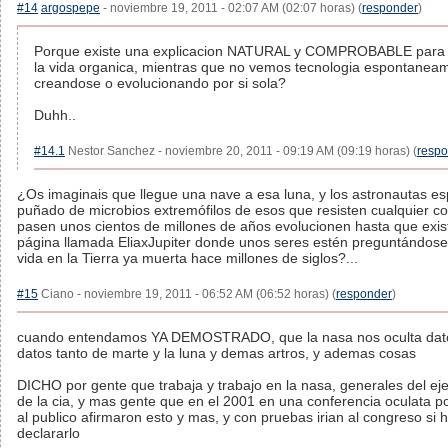
#14
argospepe
- noviembre 19, 2011 - 02:07 AM (02:07 horas) (
responder
)
Porque existe una explicacion NATURAL y COMPROBABLE para e
la vida organica, mientras que no vemos tecnologia espontanea
creandose o evolucionando por si sola?
Duhh..
#14.1
Nestor Sanchez - noviembre 20, 2011 - 09:19 AM (09:19 horas) (
resp
¿Os imaginais que llegue una nave a esa luna, y los astronautas e
puñado de microbios extremófilos de esos que resisten cualquier c
pasen unos cientos de millones de años evolucionen hasta que exis
página llamada EliaxJupiter donde unos seres estén preguntándose s
vida en la Tierra ya muerta hace millones de siglos?...
#15
Ciano - noviembre 19, 2011 - 06:52 AM (06:52 horas) (
responder
)
cuando entendamos YA DEMOSTRADO, que la nasa nos oculta dato
datos tanto de marte y la luna y demas artros, y ademas cosas
DICHO por gente que trabaja y trabajo en la nasa, generales del eje
de la cia, y mas gente que en el 2001 en una conferencia oculata p
al publico afirmaron esto y mas, y con pruebas irian al congreso si h
declararlo