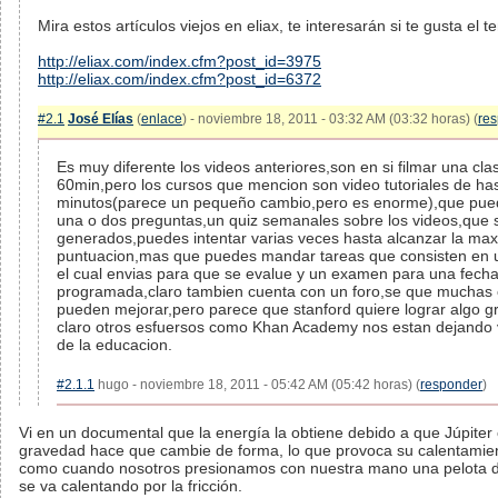
Mira estos artículos viejos en eliax, te interesarán si te gusta el t
http://eliax.com/index.cfm?post_id=3975
http://eliax.com/index.cfm?post_id=6372
#2.1
José Elías
(
enlace
) - noviembre 18, 2011 - 03:32 AM (03:32 horas) (
re
Es muy diferente los videos anteriores,son en si filmar una cla
60min,pero los cursos que mencion son video tutoriales de ha
minutos(parece un pequeño cambio,pero es enorme),que pue
una o dos preguntas,un quiz semanales sobre los videos,que 
generados,puedes intentar varias veces hasta alcanzar la ma
puntuacion,mas que puedes mandar tareas que consisten en
el cual envias para que se evalue y un examen para una fech
programada,claro tambien cuenta con un foro,se que muchas
pueden mejorar,pero parece que stanford quiere lograr algo 
claro otros esfuersos como Khan Academy nos estan dejando v
de la educacion.
#2.1.1
hugo - noviembre 18, 2011 - 05:42 AM (05:42 horas) (
responder
)
Vi en un documental que la energía la obtiene debido a que Júpiter
gravedad hace que cambie de forma, lo que provoca su calentamien
como cuando nosotros presionamos con nuestra mano una pelota 
se va calentando por la fricción.