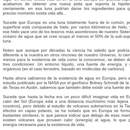
acabamos de obtener una nueva pista que soporta la hipóte
ciertamente, en esa luna podrían darse los ingredientes para 
preciso momento exista vida allá...
Sucede que Europa es una luna totalmente fuera de lo común, p
superficie está compuesta de hielo, por varios kilómetros de hielo,
ese hielo yace uno de los tesoros más asombrosos de nuestro Siste
océano de agua que se cree ocupa al menos el 50% de la sub-super
luna.
Noten que aunque por décadas la ciencia ha sabido que podría e
diferente a la nuestra en otros rincones de nuestro Universo, lo cier
menos para la existencia de vida
como la conocemos
, se deben d
tres condiciones: Un entorno líquido, una fuente de energía, y
orgánicos (en el caso terrestre, basado en moléculas de carbono).
Hasta ahora sabíamos de la existencia de agua en Europa, pero 
estudio publicado por la NASA por el geofísico Britney Schmidt de la
de Texas en Austin, sabemos que también debe existir una fuente de
Sucede que hasta la fecha era un poco difícil imaginar vida en E
calor del Sol (Europa está a una distancia muchísimo más lejana 
nosotros), pero debido al estudio de volcanes submarinos en la Tie
efectos en capas polares, se ha notado que en Europa se form
bastantes similares, lo que parece indicar que debajo de esas ma
existen volcanes que proveen calor (energía) al agua, lo que p
energía necesaria para la existencia de vida.