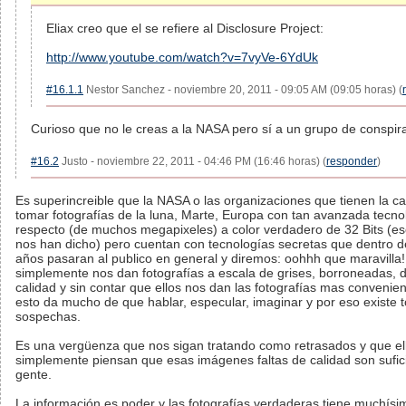
Eliax creo que el se refiere al Disclosure Project:
http://www.youtube.com/watch?v=7vyVe-6YdUk
#16.1.1
Nestor Sanchez - noviembre 20, 2011 - 09:05 AM (09:05 horas) (
Curioso que no le creas a la NASA pero sí a un grupo de conspira
#16.2
Justo - noviembre 22, 2011 - 04:46 PM (16:46 horas) (
responder
)
Es superincreible que la NASA o las organizaciones que tienen la c
tomar fotografías de la luna, Marte, Europa con tan avanzada tecnol
respecto (de muchos megapixeles) a color verdadero de 32 Bits (es
nos han dicho) pero cuentan con tecnologías secretas que dentro d
años pasaran al publico en general y diremos: oohhh que maravilla!
simplemente nos dan fotografías a escala de grises, borroneadas, 
calidad y sin contar que ellos nos dan las fotografías mas convenien
esto da mucho de que hablar, especular, imaginar y por eso existe t
sospechas.
Es una vergüenza que nos sigan tratando como retrasados y que el
simplemente piensan que esas imágenes faltas de calidad son sufic
gente.
La información es poder y las fotografías verdaderas tiene muchísi