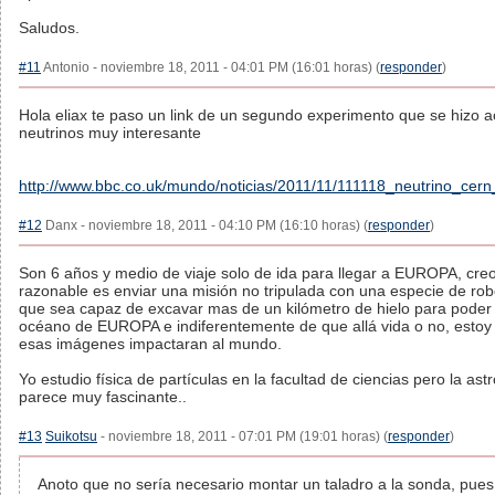
Saludos.
#11
Antonio - noviembre 18, 2011 - 04:01 PM (16:01 horas) (
responder
)
Hola eliax te paso un link de un segundo experimento que se hizo a
neutrinos muy interesante
http://www.bbc.co.uk/mundo/noticias/2011/11/111118_neutrino_cern
#12
Danx - noviembre 18, 2011 - 04:10 PM (16:10 horas) (
responder
)
Son 6 años y medio de viaje solo de ida para llegar a EUROPA, cre
razonable es enviar una misión no tripulada con una especie de rob
que sea capaz de excavar mas de un kilómetro de hielo para poder 
océano de EUROPA e indiferentemente de que allá vida o no, estoy
esas imágenes impactaran al mundo.
Yo estudio física de partículas en la facultad de ciencias pero la ast
parece muy fascinante..
#13
Suikotsu
- noviembre 18, 2011 - 07:01 PM (19:01 horas) (
responder
)
Anoto que no sería necesario montar un taladro a la sonda, pues