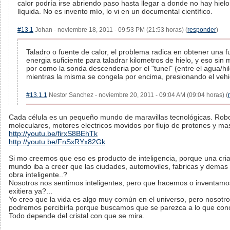
calor podría irse abriendo paso hasta llegar a donde no hay hiel
líquida. No es invento mío, lo vi en un documental científico.
#13.1
Johan - noviembre 18, 2011 - 09:53 PM (21:53 horas) (
responder
)
Taladro o fuente de calor, el problema radica en obtener una f
energia suficiente para taladrar kilometros de hielo, y eso sin 
por como la sonda descenderia por el "tunel" (entre el agua/hil
mientras la misma se congela por encima, presionando el vehi
#13.1.1
Nestor Sanchez - noviembre 20, 2011 - 09:04 AM (09:04 horas) (
Cada célula es un pequeño mundo de maravillas tecnológicas. Rob
moleculares, motores electricos movidos por flujo de protones y mas
http://youtu.be/firxS8BEhTk
http://youtu.be/FnSxRYx82Gk
Si mo creemos que eso es producto de inteligencia, porque una cria
mundo iba a creer que las ciudades, automoviles, fabricas y demas
obra inteligente..?
Nosotros nos sentimos inteligentes, pero que hacemos o inventam
exitiera ya?...
Yo creo que la vida es algo muy común en el universo, pero nosotr
podremos percibirla porque buscamos que se parezca a lo que co
Todo depende del cristal con que se mira.