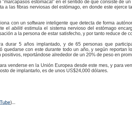
un "marcapasos estomacal" en el sentido de que consiste de u
ta a las fibras nerviosas del estómago, en donde este ejerce t
ciona con un software inteligente que detecta de forma autón
ite el
abiliti
estimula el sistema nervioso del estómago encar
nsación a la persona de estar satisfecho, y por tanto reduce de c
ara durar 5 años implantado, y de 65 personas que partici
 quedarse con este durante todo un año, y según reportan los
on positivos, reportándose alrededor de un 20% de peso en prom
 para venderse en la Unión Europea desde este mes, y para ve
 costo de implantarlo, es de unos US$24,000 dólares.
uTube
)...