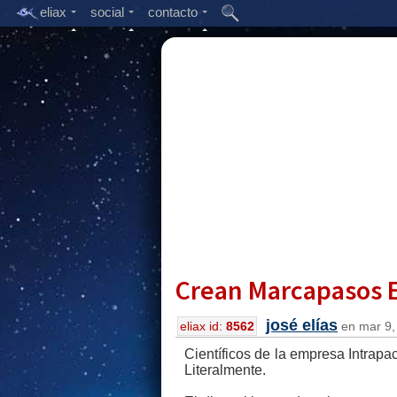
eliax
social
contacto
Crean Marcapasos E
josé elías
eliax id:
8562
en mar 9, 
Científicos de la empresa Intrapa
Literalmente.