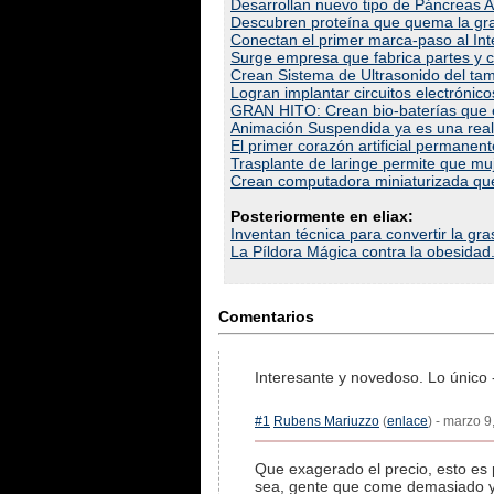
Desarrollan nuevo tipo de Páncreas Art
Descubren proteína que quema la gra
Conectan el primer marca-paso al Inte
Surge empresa que fabrica partes y c
Crean Sistema de Ultrasonido del tam
Logran implantar circuitos electrónic
GRAN HITO: Crean bio-baterías que e
Animación Suspendida ya es una real
El primer corazón artificial permanen
Trasplante de laringe permite que m
Crean computadora miniaturizada que
Posteriormente en eliax:
Inventan técnica para convertir la gra
La Píldora Mágica contra la obesidad.
Comentarios
Interesante y novedoso. Lo único 
#1
Rubens Mariuzzo
(
enlace
) - marzo 9
Que exagerado el precio, esto es 
sea, gente que come demasiado y 