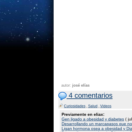
autor:
josé elías
4 comentarios
Curiosidades
,
Salud
,
Videos
Previamente en eliax:
Gen ligado a obesidad y diabetes
( ju
Desarrollando un marcapasos que no 
Ligan hormona osea a obesidad y Dia