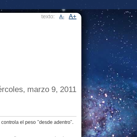
A+
texto:
A-
rcoles, marzo 9, 2011
 controla el peso "desde adentro".