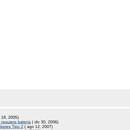
l 18, 2005)
requiere batería
( dic 30, 2006)
betes Tipo 2
( ago 12, 2007)