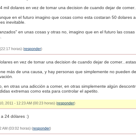
 24 mil dolares en vez de tomar una decision de cuando dejar de comer.
unque en el futuro imagino que cosas como esta costaran 50 dolares 
s inevitable.
nzados" en unas cosas y otras no, imagino que en el futuro las cosas s
.
(22:17 horas) (
responder
)
l dolares en vez de tomar una decision de cuando dejar de comer...esta
ene más de una causa, y hay personas que simplemente no pueden dej
vación.
, en otras una adicción a comer, en otras simplemente algún descontr
idas extremas como esta para controlar el apetito.
10, 2011 - 12:23 AM (00:23 horas) (
responder
)
a 24 dólares :)
2 AM (03:02 horas) (
responder
)