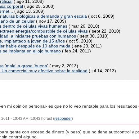
ificial
( ago 11, 2008)
sa corporal
( ago 25, 2008)
rnet...
( ago 13, 2009)
riaturas biológicas a demanda y gran escala
( oct 6, 2009)
año de un celular
( nov 17, 2009)
os dentro de células vivas humanas
( mar 26, 2010)
xtraen energía/combustible de células vivas
( sept 22, 2010)
idad, a iniciarse pruebas con humanos
( sept 30, 2010)
te, implantado a joven de 15 años
( oct 5, 2010)
ujer hable después de 10 años muda
( ene 23, 2011)
 se implanta en el ojo humano
( feb 24, 2011)
sa 'mala' a grasa 'buena'
( may 2, 2013)
 Un comercial muy efectivo sobre la realidad
( jul 14, 2013)
-en mi opinión personal- es que no lo veo rentable para los resultados
, 2011 - 10:43 AM (10:43 horas) (
responder
)
para gente con exceso de dinero (y peso) que no tiene autocontrol y p
sin control alguno.