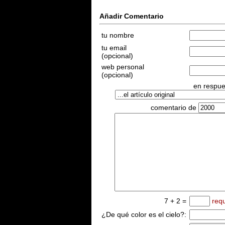
Añadir Comentario
tu nombre
tu email
(opcional)
web personal
(opcional)
en respues
comentario de
7 + 2 =
req
¿De qué color es el cielo?: