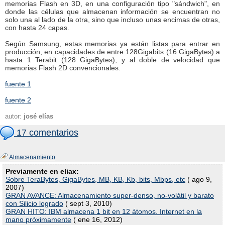
memorias Flash en 3D, en una configuración tipo "sándwich", en
donde las células que almacenan información se encuentran no
solo una al lado de la otra, sino que incluso unas encimas de otras,
con hasta 24 capas.
Según Samsung, estas memorias ya están listas para entrar en
producción, en capacidades de entre 128Gigabits (16 GigaBytes) a
hasta 1 Terabit (128 GigaBytes), y al doble de velocidad que
memorias Flash 2D convencionales.
fuente 1
fuente 2
autor:
josé elías
17 comentarios
Almacenamiento
Previamente en eliax:
Sobre TeraBytes, GigaBytes, MB, KB, Kb, bits, Mbps, etc
( ago 9,
2007)
GRAN AVANCE: Almacenamiento super-denso, no-volátil y barato
con Silicio logrado
( sept 3, 2010)
GRAN HITO: IBM almacena 1 bit en 12 átomos. Internet en la
mano próximamente
( ene 16, 2012)