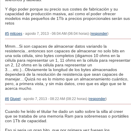
Y digo poder porque su precio sus costes de fabricación y su
capacidad de producción masiva, así como el poder ofrecer
modelos más pequeños de 1Tb a precios proporcionales serán sus
retos
#5
mitcoes
- agosto 7, 2013 - 06:04 AM (06:04 horas) (
responder
)
Mmm...Si son capaces de almacenar datos variando la
resistencia...entonces son capaces de almacenar no solo bits en
una sola célula, sino bytes completos (digamos 10 ohms en la
célula para representar un 1, 11 ohms en la célula para representar
un 2, 12 ohms en la célula para representar un
3.....etc.)...Obviamente la longitud de los bytes almacenados
dependerá de la resolución de resistencia que sean capaces de
manejar....Quizá no es lo mismo que un almacenamiento cuántico,
pero, a primera vista, y sin más datos, creo que es algo que se le
acerca mucho.
#6
Glupet
- agosto 7, 2013 - 08:22 AM (08:22 horas) (
responder
)
Cuando he leído el titular he dado un salto sobre la silla al creer
que se trataba de una memoria Ram para sobremesas o portátiles
con 1Tb de capacidad.
Eso si seria un gran hito, que por primera vez fuesen los