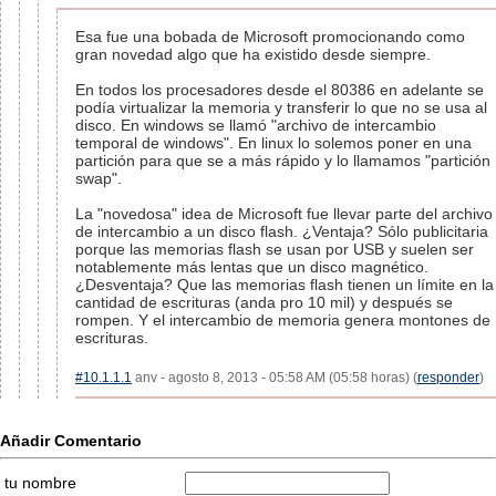
Esa fue una bobada de Microsoft promocionando como
gran novedad algo que ha existido desde siempre.
En todos los procesadores desde el 80386 en adelante se
podía virtualizar la memoria y transferir lo que no se usa al
disco. En windows se llamó "archivo de intercambio
temporal de windows". En linux lo solemos poner en una
partición para que se a más rápido y lo llamamos "partición
swap".
La "novedosa" idea de Microsoft fue llevar parte del archivo
de intercambio a un disco flash. ¿Ventaja? Sólo publicitaria
porque las memorias flash se usan por USB y suelen ser
notablemente más lentas que un disco magnético.
¿Desventaja? Que las memorias flash tienen un límite en la
cantidad de escrituras (anda pro 10 mil) y después se
rompen. Y el intercambio de memoria genera montones de
escrituras.
#10.1.1.1
anv - agosto 8, 2013 - 05:58 AM (05:58 horas) (
responder
)
Añadir Comentario
tu nombre