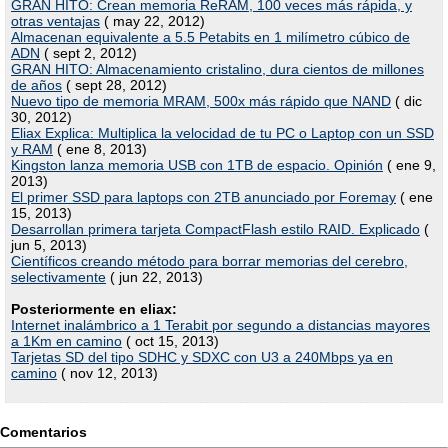
GRAN HITO: Crean memoria ReRAM, 100 veces más rápida, y
otras ventajas
( may 22, 2012)
Almacenan equivalente a 5.5 Petabits en 1 milímetro cúbico de
ADN
( sept 2, 2012)
GRAN HITO: Almacenamiento cristalino, dura cientos de millones
de años
( sept 28, 2012)
Nuevo tipo de memoria MRAM, 500x más rápido que NAND
( dic
30, 2012)
Eliax Explica: Multiplica la velocidad de tu PC o Laptop con un SSD
y RAM
( ene 8, 2013)
Kingston lanza memoria USB con 1TB de espacio. Opinión
( ene 9,
2013)
El primer SSD para laptops con 2TB anunciado por Foremay
( ene
15, 2013)
Desarrollan primera tarjeta CompactFlash estilo RAID. Explicado
(
jun 5, 2013)
Científicos creando método para borrar memorias del cerebro,
selectivamente
( jun 22, 2013)
Posteriormente en eliax:
Internet inalámbrico a 1 Terabit por segundo a distancias mayores
a 1Km en camino
( oct 15, 2013)
Tarjetas SD del tipo SDHC y SDXC con U3 a 240Mbps ya en
camino
( nov 12, 2013)
Comentarios