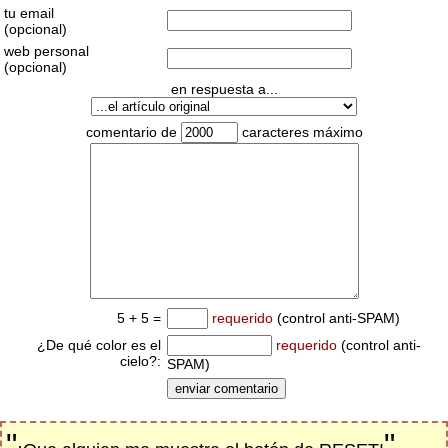
tu email
(opcional)
web personal
(opcional)
en respuesta a...
comentario de
caracteres máximo
5 + 5 =
requerido
(control anti-SPAM)
¿De qué color es el
requerido
(control anti-
cielo?:
SPAM)
"
"