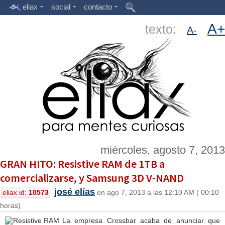
eliax
social
contacto
A+
texto:
A-
miércoles, agosto 7, 2013
GRAN HITO: Resistive RAM de 1TB a
comercializarse, y Samsung 3D V-NAND
josé elías
eliax id:
10573
en ago 7, 2013 a las 12:10 AM ( 00:10
horas)
La empresa Crossbar acaba de anunciar que