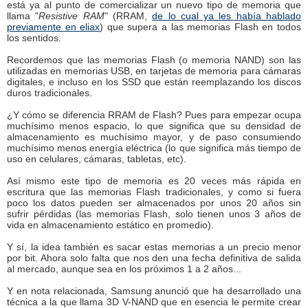
está ya al punto de comercializar un nuevo tipo de memoria que
llama "
Resistive RAM
" (RRAM,
de lo cual ya les había hablado
previamente en eliax
) que supera a las memorias Flash en todos
los sentidos.
Recordemos que las memorias Flash (o memoria NAND) son las
utilizadas en memorias USB, en tarjetas de memoria para cámaras
digitales, e incluso en los SSD que están reemplazando los discos
duros tradicionales.
¿Y cómo se diferencia RRAM de Flash? Pues para empezar ocupa
muchísimo menos espacio, lo que significa que su densidad de
almacenamiento es muchísimo mayor, y de paso consumiendo
muchísimo menos energía eléctrica (lo que significa más tiempo de
uso en celulares, cámaras, tabletas, etc).
Así mismo este tipo de memoria es 20 veces más rápida en
escritura que las memorias Flash tradicionales, y como si fuera
poco los datos pueden ser almacenados por unos 20 años sin
sufrir pérdidas (las memorias Flash, solo tienen unos 3 años de
vida en almacenamiento estático en promedio).
Y sí, la idea también es sacar estas memorias a un precio menor
por bit. Ahora solo falta que nos den una fecha definitiva de salida
al mercado, aunque sea en los próximos 1 a 2 años...
Y en nota relacionada, Samsung anunció que ha desarrollado una
técnica a la que llama 3D V-NAND que en esencia le permite crear