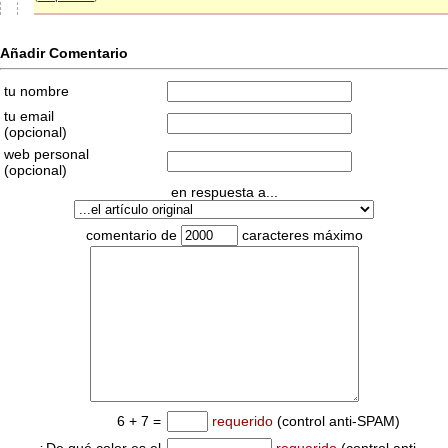
Añadir Comentario
tu nombre
tu email
(opcional)
web personal
(opcional)
en respuesta a...
comentario de
caracteres máximo
6 + 7 =
requerido
(control anti-SPAM)