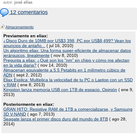
autor:
josé elías
12 comentarios
Almacenamiento
Previamente en eliax:
¿Disco Duro de 10MB por US$3,398, PC por US$8,499? Vean los
anuncios de antaño...
( jul 16, 2010)
Un algoritmo eliax: Una forma super-eficiente de almacenar datos
jerárquicos, linealmente
( nov 8, 2010)
Pregunta a eliax: ¿Qué son los "nm" en chips y cómo me afectan
en la vida diaria?
( nov 14, 2010)
Almacenan equivalente a 5.5 Petabits en 1 milímetro cúbico de
ADN
( sept 2, 2012)
Eliax Explica: Multiplica la velocidad de tu PC o Laptop con un SSD
y RAM
( ene 8, 2013)
Kingston lanza memoria USB con 1TB de espacio. Opinión
( ene 9,
2013)
Posteriormente en eliax:
GRAN HITO: Resistive RAM de 1TB a comercializarse, y Samsung
3D V-NAND
( ago 7, 2013)
Seagate lanza el primer disco duro del mundo de 8TB
( ago 28,
2014)