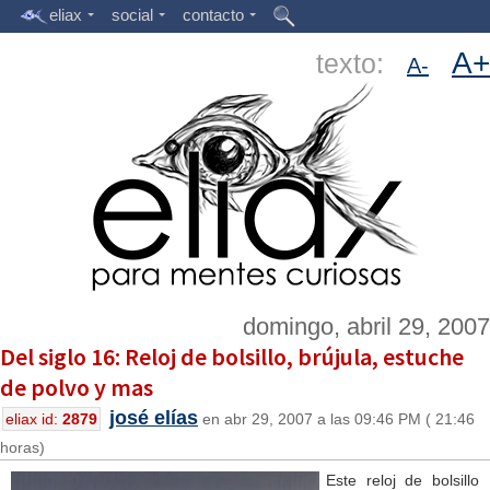
eliax
social
contacto
A+
texto:
A-
domingo, abril 29, 2007
Del siglo 16: Reloj de bolsillo, brújula, estuche
de polvo y mas
josé elías
eliax id:
2879
en abr 29, 2007 a las 09:46 PM ( 21:46
horas)
Este reloj de bolsillo