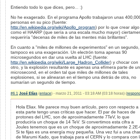
Entiendo todo lo que dices, pero... :)
No he exagerado. En el programa Apollo trabajaron unas 400,00
personas en su pico (fuente:
http://en.wikipedia.org/wiki/Apollo_program
) por lo que crear algo
como el HAARP (que sería a una escala mucho mayor) ciertame
requeriría "decenas de miles de las mentes más brillantes".
En cuanto a "miles de millones de experimentos" en un segundo,
tampoco es una exageración. Un electrón toma apenas 90
microsegundos en dar una vuelta al LHC (fuente:
http://en.wikipedia.org/wiki/Large_Hadron_Collider
) y chocar con
otro, y la explosión resultante es apenas una efímera parte de un
microsecond, en el orden tal que miles de millones de tales
explosiones, si se alinearan en el tiempo una detrás de otra, no
sumarían un segundo de tiempo.
#6.1
José Elías
(
enlace
) - marzo 21, 2011 - 03:18 AM (03:18 horas) (
respon
Hola Eliax. Me parece muy buen artículo, pero con respecto a
esta parte tengo unas críticas que hacer. El par de haces de
protones del LHC, son de aproximadamente 7TeV, lo que
produciría un choque de 14 TeV. Si convertimos esta cifra a
Joules tenemos que es un choque de aproximadamente 2.2E-
Si te fijas es una energía muy pequeña. Una vez fui a una cha
de Marumi Kado, que trabaja para el CERN y lo compara con 