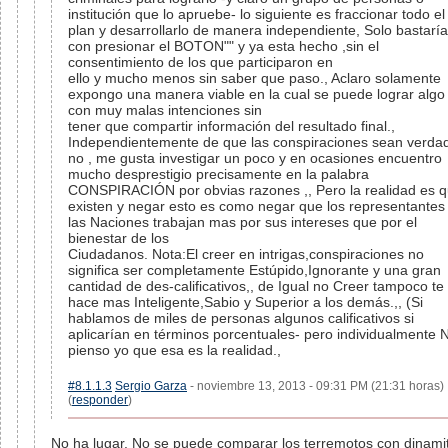
institución que lo apruebe- lo siguiente es fraccionar todo el
plan y desarrollarlo de manera independiente, Solo bastaría
con presionar el BOTON"" y ya esta hecho ,sin el
consentimiento de los que participaron en
ello y mucho menos sin saber que paso., Aclaro solamente
expongo una manera viable en la cual se puede lograr algo
con muy malas intenciones sin
tener que compartir información del resultado final.,
Independientemente de que las conspiraciones sean verda
no , me gusta investigar un poco y en ocasiones encuentro
mucho desprestigio precisamente en la palabra
CONSPIRACIÓN por obvias razones ,, Pero la realidad es 
existen y negar esto es como negar que los representantes
las Naciones trabajan mas por sus intereses que por el
bienestar de los
Ciudadanos. Nota:El creer en intrigas,conspiraciones no
significa ser completamente Estúpido,Ignorante y una gran
cantidad de des-calificativos,, de Igual no Creer tampoco te
hace mas Inteligente,Sabio y Superior a los demás.,, (Si
hablamos de miles de personas algunos calificativos si
aplicarían en términos porcentuales- pero individualmente 
pienso yo que esa es la realidad.,
#8.1.1.3
Sergio Garza
- noviembre 13, 2013 - 09:31 PM (21:31 horas)
(
responder
)
No ha lugar. No se puede comparar los terremotos con dinami