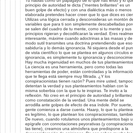
Tu hablas como un papagayo de lo que has leído y lo que
principio de autoridad te dicta ("mentes brillantes" es un
buen golpe de efecto) y con una dialéctica más o menos
elaborada pretendes hacer creer que lo que dices es cier
Utilizas una lógica cerrada y desconsideras un montón d
variables que para ti son simplemente descabelladas po
se salen del cuadro de tu mente, como si tu mente y sus
principios rigieran y decodificaran la verdad. Eres realme
interesante, máxime cuando adoctrinas a las masas y de
modo sutil transmites una doctrina pretendiendo que eso
sabiduría y lo demás ignorancia. Ni siquiera desde el pun
de vista científico lo que se plantea en algunos círculos e
ignorancia, es simplemente tu ignorancia y desconocimie
Hay mucha ingenuidad en muchos de tus planteamientos
La ciencia es una herramienta, pero como todas las
herramientas de poder, están controladas y la informació
que te llega está siempre muy filtrada. ¿Y los
conspiracionistas tienen razón? Pues mire usted, tampo
detentan la verdad y sus planteamientos hablan con la
misma soberbia con la que tu te inspiras. Te invito a la
reflexión. No creo en el principio de autoridad y brillantez
como constatación de la verdad. Una mente debil se
arrodilla ante golpes de efecto de esa índole. Por suerte, 
gente comienza a darse cuenta. Haarp, lo que tu plantea
es legítimo, lo que plantean los conspiracionistas, tambié
De nuevo, cuando rotulamos unos planteamientos bajo 
epígrafe con connotaciones peyorativas (y conspiracionis
las tiene), creamos una atmósfera que predispone a la