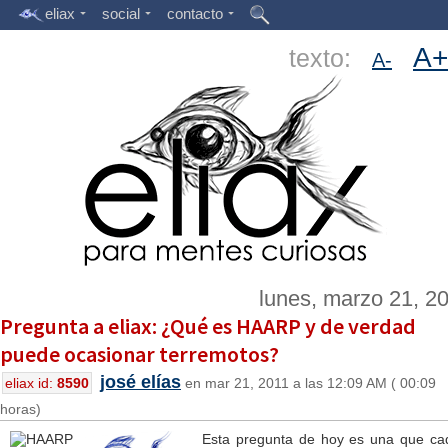
eliax
social
contacto
A+
texto:
A-
lunes, marzo 21, 2
Pregunta a eliax: ¿Qué es HAARP y de verdad
puede ocasionar terremotos?
josé elías
eliax id:
8590
en mar 21, 2011 a las 12:09 AM ( 00:09
horas)
Esta pregunta de hoy es una que ca