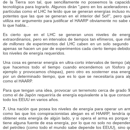
de la Tierra son tal, que sencillamente no poseemos la capacid
tecnológica para lograrlo. Algunos dirán "¡pero en los aceleradores
partículas como el LHC he leído que se generan energías incluso m
potentes que las que se generan en el interior del Sol!", pero qui
utiliza esr argumento para justificar el HAARP obviamente no sabe 
lo que habla...
Es cierto que en el LHC se generan unos niveles de energ
extraordinarios, pero en intervalos de tiempos tan efímeros, que
mil
de millones
de experimentos del LHC caben en un solo segundo 
apenas se hacen un par de experimentos cada cierto tiempo debido
los niveles de energía requeridos.
Una cosa es generar energía en ultra-corto intervalos de tiempo (al
que hacemos todo el tiempo cuando encendemos un fósforo p
ejemplo y provocamos chispas), pero otro es
sosterner
esa energ
por un determinado tiempo, que es lo que se necesitaría para al
como el HAARP.
Para que tengan una idea, provocar un terremoto cerca de grado 9
como el de Japón requeriría de energía equivalente a la que consu
todo los EEUU en varios años.
7.
Una nación que posea los niveles de energía para operar un ar
como las que los conspiracionistas alegan es el HAARP, tendría q
obtener esta energía de algún lado, y si opera el arma es porque 
tiene alguna fuente de esa energía, por lo que no solo no depender
del petróleo (como todo el mundo sabe depende los EEUU), sino q