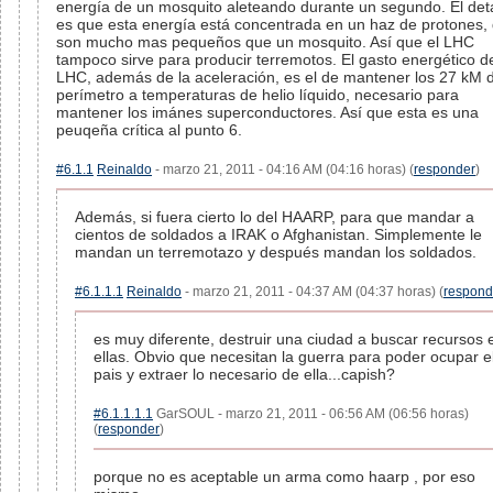
energía de un mosquito aleteando durante un segundo. El deta
es que esta energía está concentrada en un haz de protones,
son mucho mas pequeños que un mosquito. Así que el LHC
tampoco sirve para producir terremotos. El gasto energético d
LHC, además de la aceleración, es el de mantener los 27 kM 
perímetro a temperaturas de helio líquido, necesario para
mantener los imánes superconductores. Así que esta es una
peuqeña crítica al punto 6.
#6.1.1
Reinaldo
- marzo 21, 2011 - 04:16 AM (04:16 horas) (
responder
)
Además, si fuera cierto lo del HAARP, para que mandar a
cientos de soldados a IRAK o Afghanistan. Simplemente le
mandan un terremotazo y después mandan los soldados.
#6.1.1.1
Reinaldo
- marzo 21, 2011 - 04:37 AM (04:37 horas) (
respond
es muy diferente, destruir una ciudad a buscar recursos 
ellas. Obvio que necesitan la guerra para poder ocupar e
pais y extraer lo necesario de ella...capish?
#6.1.1.1.1
GarSOUL - marzo 21, 2011 - 06:56 AM (06:56 horas)
(
responder
)
porque no es aceptable un arma como haarp , por eso