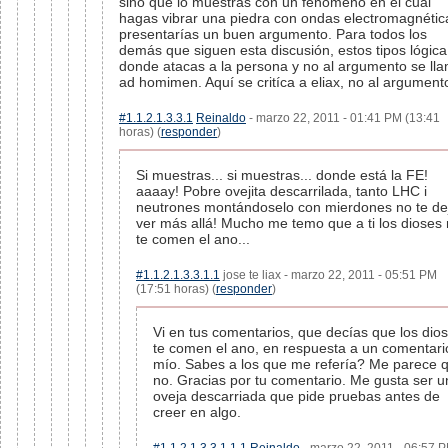
sino que lo muestras con un fenómeno en el cuál
hagas vibrar una piedra con ondas electromagnétic
presentarías un buen argumento. Para todos los
demás que siguen esta discusión, estos tipos lógica
donde atacas a la persona y no al argumento se ll
ad homimen. Aquí se critíca a eliax, no al argument
#1.1.2.1.3.3.1
Reinaldo
- marzo 22, 2011 - 01:41 PM (13:41
horas) (
responder
)
Si muestras... si muestras... donde está la FE!
aaaay! Pobre ovejita descarrilada, tanto LHC i
neutrones montándoselo con mierdones no te de
ver más allá! Mucho me temo que a ti los dioses
te comen el ano...
#1.1.2.1.3.3.1.1
jose te liax - marzo 22, 2011 - 05:51 PM
(17:51 horas) (
responder
)
Vi en tus comentarios, que decías que los dio
te comen el ano, en respuesta a un comentari
mío. Sabes a los que me refería? Me parece 
no. Gracias por tu comentario. Me gusta ser u
oveja descarriada que pide pruebas antes de
creer en algo.