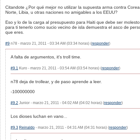
Citandote ¿Por qué mejor no utilizar la supuesta arma contra Corea
Norte, Libia, u otras naciones no amigables a los EEUU?
Eso y lo de la carga al presupuesto para Haiti que debe ser molesto
para ti tenerlo como sucio vecino de isla demuestra el asco de per
que eres.
#9
n78 - marzo 21, 2011 - 03:34 AM (03:34 horas) (
responder
)
A falta de argumentos, it's troll time.
#9.1
Kuro - marzo 21, 2011 - 03:54 AM (03:54 horas) (
responder
)
n78 deja de trollear, y de paso aprende a leer.
-100000000
#9.2
Junior - marzo 21, 2011 - 04:02 AM (04:02 horas) (
responder
)
Los dioses luchan en vano...
#9.3
Reinaldo
- marzo 21, 2011 - 04:31 AM (04:31 horas) (
responder
)