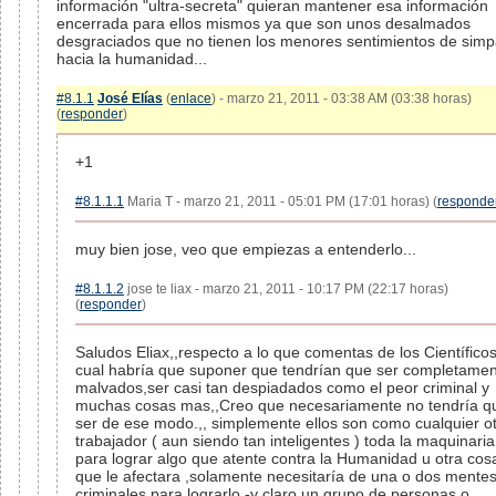
información "ultra-secreta" quieran mantener esa información
encerrada para ellos mismos ya que son unos desalmados
desgraciados que no tienen los menores sentimientos de simp
hacia la humanidad...
#8.1.1
José Elías
(
enlace
) - marzo 21, 2011 - 03:38 AM (03:38 horas)
(
responder
)
+1
#8.1.1.1
Maria T - marzo 21, 2011 - 05:01 PM (17:01 horas) (
responde
muy bien jose, veo que empiezas a entenderlo...
#8.1.1.2
jose te liax - marzo 21, 2011 - 10:17 PM (22:17 horas)
(
responder
)
Saludos Eliax,,respecto a lo que comentas de los Científicos
cual habría que suponer que tendrían que ser completame
malvados,ser casi tan despiadados como el peor criminal y
muchas cosas mas,,Creo que necesariamente no tendría q
ser de ese modo.,, simplemente ellos son como cualquier o
trabajador ( aun siendo tan inteligentes ) toda la maquinaria
para lograr algo que atente contra la Humanidad u otra cos
que le afectara ,solamente necesitaría de una o dos mente
criminales para lograrlo -y claro un grupo de personas o