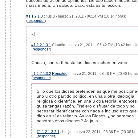
desconsideración de opiniones. De eso saben mucho los
mass media. Un saludo. Eliax, esta es tu lección.
#1.1.2.1.3
chusju - marzo 21, 2011 - 06:14 PM (18:14 horas)
(
responder
)
-1
#1.1.2.1.3.1
Claudia - marzo 21, 2011 - 06:42 PM (18:42 horas)
(
responder
)
Chusju, contra tí hasta los dioses luchan en vano.
#1.1.2.1.3.2
Reinaldo
- marzo 21, 2011 - 08:48 PM (20:48 horas
(
responder
)
Si lo que los dioses pretenden es que me posicione
uno u otro partido político, en una u otra ideología
religiosa o científica, en una u otra teoría, entonces 
quizá tengas razón. Prefiero disfrutar de todo y no
necesitar identificarme con nada e incluso esto que
digo en sí es relativo. Ay los Dioses, ¿no seremos
nosotros esos dioeses? Ja ja ja.
#1.1.2.1.3.2.1
chusju - marzo 22, 2011 - 08:38 PM (20:38 hor
(
responder
)