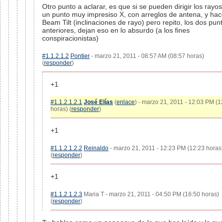
Otro punto a aclarar, es que si se pueden dirigir los rayos
un punto muy impresiso X, con arreglos de antena, y ha
Beam Tilt (inclinaciones de rayo) pero repito, los dos pun
anteriores, dejan eso en lo absurdo (a los fines
conspiracionistas)
#1.1.2.1.2
Pontier
- marzo 21, 2011 - 08:57 AM (08:57 horas)
(
responder
)
+1
#1.1.2.1.2.1
José Elías
(
enlace
) - marzo 21, 2011 - 12:03 PM (1
horas) (
responder
)
+1
#1.1.2.1.2.2
Reinaldo
- marzo 21, 2011 - 12:23 PM (12:23 horas
(
responder
)
+1
#1.1.2.1.2.3
Maria T - marzo 21, 2011 - 04:50 PM (16:50 horas)
(
responder
)