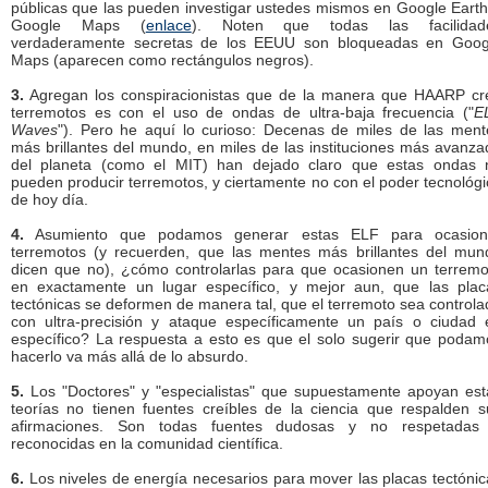
públicas que las pueden investigar ustedes mismos en Google Earth
Google Maps (
enlace
). Noten que todas las facilidad
verdaderamente secretas de los EEUU son bloqueadas en Goog
Maps (aparecen como rectángulos negros).
3.
Agregan los conspiracionistas que de la manera que HAARP cr
terremotos es con el uso de ondas de ultra-baja frecuencia ("
E
Waves
"). Pero he aquí lo curioso: Decenas de miles de las ment
más brillantes del mundo, en miles de las instituciones más avanza
del planeta (como el MIT) han dejado claro que estas ondas 
pueden producir terremotos, y ciertamente no con el poder tecnológi
de hoy día.
4.
Asumiento que podamos generar estas ELF para ocasion
terremotos (y recuerden, que las mentes más brillantes del mun
dicen que no), ¿cómo controlarlas para que ocasionen un terremo
en exactamente un lugar específico, y mejor aun, que las plac
tectónicas se deformen de manera tal, que el terremoto sea controla
con ultra-precisión y ataque específicamente un país o ciudad 
específico? La respuesta a esto es que el solo sugerir que podam
hacerlo va más allá de lo absurdo.
5.
Los "Doctores" y "especialistas" que supuestamente apoyan est
teorías no tienen fuentes creíbles de la ciencia que respalden s
afirmaciones. Son todas fuentes dudosas y no respetadas
reconocidas en la comunidad científica.
6.
Los niveles de energía necesarios para mover las placas tectónic