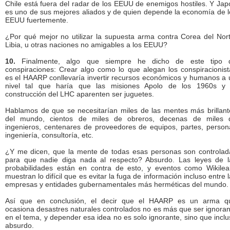
Chile está fuera del radar de los EEUU de enemigos hostiles. Y Jap
es uno de sus mejores aliados y de quien depende la economía de l
EEUU fuertemente.
¿Por qué mejor no utilizar la supuesta arma contra Corea del Nort
Libia, u otras naciones no amigables a los EEUU?
10.
Finalmente, algo que siempre he dicho de este tipo 
conspiraciones: Crear algo como lo que alegan los conspiracionist
es el HAARP conllevaría invertir recursos económicos y humanos a 
nivel tal que haría que las misiones Apolo de los 1960s y 
construcción del LHC aparenten ser juguetes.
Hablamos de que se necesitarían miles de las mentes más brillant
del mundo, cientos de miles de obreros, decenas de miles 
ingenieros, centenares de proveedores de equipos, partes, persona
ingeniería, consultoría, etc.
¿Y me dicen, que la mente de todas esas personas son controlad
para que nadie diga nada al respecto? Absurdo. Las leyes de l
probabilidades están en contra de esto, y eventos como Wikilea
muestran lo difícil que es evitar la fuga de información incluso entre 
empresas y entidades gubernamentales más herméticas del mundo.
Así que en conclusión, el decir que el HAARP es un arma q
ocasiona desastres naturales controlados no es más que ser ignoran
en el tema, y depender esa idea no es solo ignorante, sino que incl
absurdo.