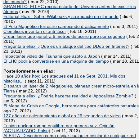
del mundo?
( mar 22, 2010)
GRAN HITO: El LHC recrea estado del Universo antes de existir los
átomos
( nov 26, 2010)
Editorial Eliax - Sobre WikiLeaks y su impacto en el mundo
( dic 6,
2010)
El Polo Magnético terrestre cambiando drásticamente
( ene 3, 2011)
Científicos inventan el anti-láser
( feb 18, 2011)
Crean láser que penetra 6 metros de acero puro por segundo
( feb 2
2011)
Pregunta a eliax: ¿Que es un ataque del tipo DDoS en Internet?
( fe
23, 2011)
Impactante video del Tsunami que azotó a Japón
( mar 14, 2011)
El LHC podría convertirse en una máquina del tiempo
( mar 18, 2011
Posteriormente en eliax:
Hace 10 años hoy: Los ataques del 11 de Sept. 2001. Mis dos
historias...
( sept 11, 2011)
Disparan un láser de 2 Megajoules, planean crear micro-estrella en l
Tierra
( mar 22, 2012)
Pregunta a eliax: ¿Podría hacerse realidad el Apocalipse Zombie?
(
jun 5, 2012)
El Mapa de Crisis de Google, herramienta para catástrofes naturales
ago 27, 2012)
127 años de calentamiento global en 26 segundos de video
( may 2,
2013)
Fusión nuclear rompe equilibro por primera vez. Opinión
(ACTUALIZADO: Falso)
( oct 11, 2013)
ALERTA: Descubren como espiar cualquier celular de cualquier red