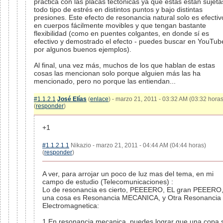
práctica con las placas tectónicas ya que estas están sujeta
todo tipo de estrés en distintos puntos y bajo distintas
presiones. Este efecto de resonancia natural solo es efectiv
en cuerpos fácilmente movibles y que tengan bastante
flexibilidad (como en puentes colgantes, en donde sí es
efectivo y demostrado el efecto - puedes buscar en YouTub
por algunos buenos ejemplos).
Al final, una vez más, muchos de los que hablan de estas
cosas las mencionan solo porque alguien más las ha
mencionado, pero no porque las entiendan...
#1.1.2.1
José Elías
(
enlace
) - marzo 21, 2011 - 03:32 AM (03:32 horas
(
responder
)
+1
#1.1.2.1.1
Nikazio - marzo 21, 2011 - 04:44 AM (04:44 horas)
(
responder
)
A ver, para arrojar un poco de luz mas del tema, en mi
campo de estudio (Telecomunicaciones) :
Lo de resonancia es cierto, PEEEERO, EL gran PEEERO
una cosa es Resonancia MECANICA, y Otra Resonancia
Electromagnetica:
1.En resonancia mecanica, puedes lograr que una copa 