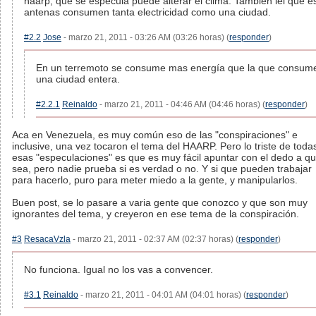
haarp, que se especula puede alterar el clima. Tambien lei que e
antenas consumen tanta electricidad como una ciudad.
#2.2
Jose
- marzo 21, 2011 - 03:26 AM (03:26 horas) (
responder
)
En un terremoto se consume mas energía que la que consum
una ciudad entera.
#2.2.1
Reinaldo
- marzo 21, 2011 - 04:46 AM (04:46 horas) (
responder
)
Aca en Venezuela, es muy común eso de las "conspiraciones" e
inclusive, una vez tocaron el tema del HAARP. Pero lo triste de toda
esas "especulaciones" es que es muy fácil apuntar con el dedo a qu
sea, pero nadie prueba si es verdad o no. Y si que pueden trabajar
para hacerlo, puro para meter miedo a la gente, y manipularlos.
Buen post, se lo pasare a varia gente que conozco y que son muy
ignorantes del tema, y creyeron en ese tema de la conspiración.
#3
ResacaVzla
- marzo 21, 2011 - 02:37 AM (02:37 horas) (
responder
)
No funciona. Igual no los vas a convencer.
#3.1
Reinaldo
- marzo 21, 2011 - 04:01 AM (04:01 horas) (
responder
)