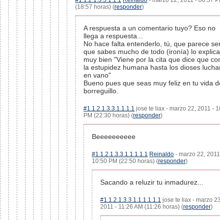
#1.1.2.1.3.3.1.1.1
Reinaldo
- marzo 22, 2011 - 06:57 
(18:57 horas) (
responder
)
A respuesta a un comentario tuyo? Eso no
llega a respuesta...
No hace falta entenderlo, tú, que parece se
que sabes mucho de todo (ironía) lo explic
muy bien "Viene por la cita que dice que co
la estupidez humana hasta los dioses lucha
en vano"
Bueno pues que seas muy feliz en tu vida d
borreguillo.
#1.1.2.1.3.3.1.1.1.1
jose te liax - marzo 22, 2011 - 
PM (22:30 horas) (
responder
)
Beeeeeeeeee
#1.1.2.1.3.3.1.1.1.1.1
Reinaldo
- marzo 22, 2011
10:50 PM (22:50 horas) (
responder
)
Sacando a reluzir tu inmadurez...
#1.1.2.1.3.3.1.1.1.1.1.1
jose te liax - marzo 23
2011 - 11:26 AM (11:26 horas) (
responder
)