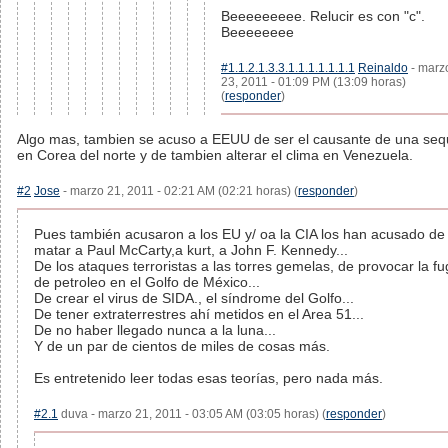
Beeeeeeeee. Relucir es con "c".
Beeeeeeee
#1.1.2.1.3.3.1.1.1.1.1.1.1
Reinaldo
- marz
23, 2011 - 01:09 PM (13:09 horas)
(
responder
)
Algo mas, tambien se acuso a EEUU de ser el causante de una seq
en Corea del norte y de tambien alterar el clima en Venezuela.
#2
Jose
- marzo 21, 2011 - 02:21 AM (02:21 horas) (
responder
)
Pues también acusaron a los EU y/ oa la CIA los han acusado de
matar a Paul McCarty,a kurt, a John F. Kennedy...
De los ataques terroristas a las torres gemelas, de provocar la f
de petroleo en el Golfo de México...
De crear el virus de SIDA., el síndrome del Golfo...
De tener extraterrestres ahí metidos en el Area 51...
De no haber llegado nunca a la luna...
Y de un par de cientos de miles de cosas más.
Es entretenido leer todas esas teorías, pero nada más.
#2.1
duva - marzo 21, 2011 - 03:05 AM (03:05 horas) (
responder
)