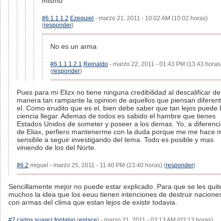
mismo
#6.1.1.1.2
Ezequiel
- marzo 21, 2011 - 10:02 AM (10:02 horas)
(
responder
)
No es un arma
#6.1.1.1.2.1
Reinaldo
- marzo 22, 2011 - 01:43 PM (13:43 horas
(
responder
)
Pues para mi Elizx no tiene ninguna credibilidad al descalificar de
manera tan rampante la opinion de aquellos que piensan diferen
el. Como erudito que es el, bien debe saber que tan lejos puede 
ciencia llegar. Ademas de todos es sabido el hambre que tienes
Estados Unidos de someter y poseer a los demas. Yo, a diferenc
de Eliax, perfiero mantenerme con la duda porque me me hace 
sensible a seguir investigando del tema. Todo es posible y mas
viniendo de los del Norte.
#6.2
miguel - marzo 25, 2011 - 11:40 PM (23:40 horas) (
responder
)
Sencillamente mejor no puede estar explicado. Para que se les quit
muchos la idea que los eeuu tienen intenciones de destruir nacione
con armas del clima que estan lejos de existir todavia.
#7
carlos suarez fontalvo
(
enlace
) - marzo 21, 2011 - 03:13 AM (03:13 horas)