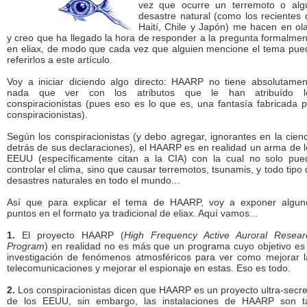
vez que ocurre un terremoto o alg
desastre natural (como los recientes 
Haití, Chile y Japón) me hacen en ola
y creo que ha llegado la hora de responder a la pregunta formalmen
en eliax, de modo que cada vez que alguien mencione el tema pue
referirlos a este artículo.
Voy a iniciar diciendo algo directo: HAARP no tiene absolutamen
nada que ver con los atributos que le han atribuído l
conspiracionistas (pues eso es lo que es, una fantasía fabricada p
conspiracionistas).
Según los conspiracionistas (y debo agregar, ignorantes en la cienc
detrás de sus declaraciones), el HAARP es en realidad un arma de l
EEUU (específicamente citan a la CIA) con la cual no solo pue
controlar el clima, sino que causar terremotos, tsunamis, y todo tipo
desastres naturales en todo el mundo...
Así que para explicar el tema de HAARP, voy a exponer algun
puntos en el formato ya tradicional de eliax. Aquí vamos...
1.
El proyecto HAARP (
High Frequency Active Auroral Resear
Program
) en realidad no es más que un programa cuyo objetivo es 
investigación de fenómenos atmosféricos para ver como mejorar l
telecomunicaciones y mejorar el espionaje en estas. Eso es todo.
2.
Los conspiracionistas dicen que HAARP es un proyecto ultra-secre
de los EEUU, sin embargo, las instalaciones de HAARP son t