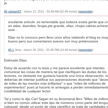
ja
#5
zamuro57
- marzo 21, 2011 - 02:46 AM (02:46 horas) (
responder
)
excelente articulo ,es lamentable que todavía exista gente que c
en adas, duendes, brujas,pie grande, eliax, chupa cabras,echicer
azar...
Eliax no lo conozco pero llevo unos años visitando el blog es muy
bueno pero sus comentarios aveces son muy pretenciosos
#5.1
Jerry - marzo 28, 2011 - 02:46 PM (14:46 horas) (
responder
)
Estimado Eliax:
Estoy de acuerdo con tu tesis y me parece excelente que intentes
comunicar las cosas de manera tal que clarifiquen las dudas de los
lectores, no obstante me gustaría hacerte una única observación; n
deberías de intentar justificar tus aseveraciones diciendo que "dec
de miles de las mentes más brillantes" o que "miles de millones de
experimentos" pues al hacerlo te arriesgas a perder inmediatamente
credibilidad de cualquier lector.
Tal y como lo dijo Carl Sagan en su fenomenal libro "Miles de millon
si bien es común utilizar este tipo de números como parte del lengu
coloquial, desde un punto de vista científico se trata de cantidades 