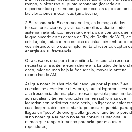
rompa, si alcanzas su punto resonante (logrado en
experimentos) pero noten que se necesita algo que emit
las vibraciones mecanicas (una bocina)
2.En resonancia Electromagnetica, es la magia de las
telecomunicaciones, y vivimos con ellas a diario, todo
sistema inalambrico, necesita de ella para comunicarse, 
lo que sucede en tu antena de TV, de Radio, de WiFI, de
celular, etc, todas a frecuencias distintas, sin embargo no
ves vibrando, sino que simplemente al resonar, captan e
energia en su frecuencia
Otra cosa es que para transmitir a la frecuencia resonant
necesitas una antena equivalente a la longitud de la onda
osea, mientra mas baja la frecuencia, mayor la antena
(como las de AM)
Asi que noten lo absurdo del caso, ya por el punto 2 en
cuestion se desmiente el Haarp, y aun si lograran "reson
a la frecuencia de una placa (cosa imposible pues, no to
son iguales, y tienen longitudes inmensas) lo mas que
lograrian con radiofrecuencia seria, un ligeeeero calenton
casi despreciable, sin contar la potencia requerida para 
llegue un "poco" de energia alla (pues el aire tiene perdi
si no noten que la radio no te da cobertura nacional, a
menos que tengan inmensa potencia, por eso usan
repetidores)....