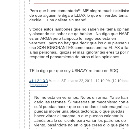
Pero que buen comentario!!! ME alegro muchisisisiisi
de que alguien le diga a ELIAX lo que en verdad tenia
decirle.... una galleta sin mano!....
y todos estos lambones que no saben del tema opina
y alavando sin saber de qe hablan...No digo que HAA
es un ARMA pero tampoco lo niego eso esta en
veremos...pero no hay que decir que los que piensan 
eso SON IGNORANTES como acostumbra ELIAX a ll
a las personas...quizas el mas ignorantes eres tu por 
respetar el pensamiento de otros ni las opiniones
TE lo digo por que soy USNAVY retirado en SDQ
#1.1.2.1.3.3
Manuel ST - marzo 22, 2011 - 12:10 PM (12:10 hor
(
responder
)
No, no está en veremos. No es un arma. Ya se han
dado las razones. Si muestras un mecanismo con e
cuál puedas hacer que con ondas electromagnética
puedas mover una placa tectónica, o que puedas
hacer vibrar el magma, o que puedas calentar la
atmósfera lo suficiente para variar los patrones de
viento, basándote no en lo que crees o lo que piens