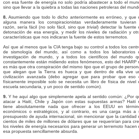
con esa fuente de energía no solo podría abastecer a todo el mun
sino que llevar a la quiebra a todas las naciones petroleras del mund
8.
Asumiendo que todo lo dicho anteriormente es erróneo, y que 
alguna manera los conspiracionistas verdaderamente tuvieran 
razón, sería fácil (no solo fácil, sino que
trivial
) detectar la fuente
detonación de esa energía, y medir los niveles de radiación y otr
características que nos indicaran la fuente de estos terremotos.
Así que al menos que la CIA tenga bajo su control a todos los centr
de sismología del mundo, así como a todos los laboratorios 
investigación de mundo, y a todos los científicos del mundo q
constantemente están midiendo estos fenómenos, esto del HAARP 
es más que otra conspiración del mismo tipo que el grupo de person
que alegan que la Tierra es hueca y que dentro de ella vive u
civilización avanzada (debo agregar que para probar que eso 
físicamente imposible solo se necesita un libro de física de nivel 
escuela secundaria, y un poco de sentido común).
9.
Y he aquí algo que simplemente apela al sentido común: ¿Por q
atacar a Haití, Chile y Japón con estas supuestas armas? Haití 
tiene absolutamente nada que ofrecer a los EEUU en términ
económicos o estratégicos, y al contrario, es una carga más a 
presupuesto de ayuda internacional, sin mencionar que la cantidad 
cientos de miles de millones de dólares que se requerirían para cre
los niveles de energía necesarios para generar un terremoto hacen 
esa propuesta sencillamente absurda.