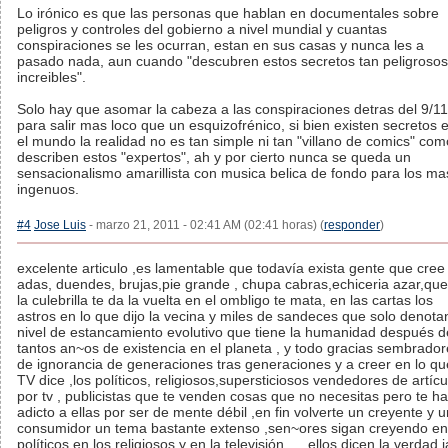
Lo irónico es que las personas que hablan en documentales sobre
peligros y controles del gobierno a nivel mundial y cuantas
conspiraciones se les ocurran, estan en sus casas y nunca les a
pasado nada, aun cuando "descubren estos secretos tan peligrosos
increibles".
Solo hay que asomar la cabeza a las conspiraciones detras del 9/11
para salir mas loco que un esquizofrénico, si bien existen secretos 
el mundo la realidad no es tan simple ni tan "villano de comics" com
describen estos "expertos", ah y por cierto nunca se queda un
sensacionalismo amarillista con musica belica de fondo para los ma
ingenuos.
#4
Jose Luis
- marzo 21, 2011 - 02:41 AM (02:41 horas) (
responder
)
excelente articulo ,es lamentable que todavía exista gente que cree
adas, duendes, brujas,pie grande , chupa cabras,echiceria azar,que
la culebrilla te da la vuelta en el ombligo te mata, en las cartas los
astros en lo que dijo la vecina y miles de sandeces que solo denotan
nivel de estancamiento evolutivo que tiene la humanidad después d
tantos an~os de existencia en el planeta , y todo gracias sembrado
de ignorancia de generaciones tras generaciones y a creer en lo qu
TV dice ,los políticos, religiosos,supersticiosos vendedores de artícu
por tv , publicistas que te venden cosas que no necesitas pero te h
adicto a ellas por ser de mente débil ,en fin volverte un creyente y u
consumidor un tema bastante extenso ,sen~ores sigan creyendo en
políticos en los religiosos y en la televisión, , , ellos dicen la verdad j