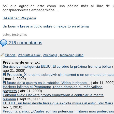
Así que agreguen esto como una página más al libro de l
conspiracionistas empedernidos...
HAARP en Wikipedia
Un buen y breve artículo sobre un experto en el tema
autor:
josé elías
218 comentarios
Ciencia
,
Pregunta a eliax
,
Psicología
,
Tecno-Seguridad
Previamente en eliax:
Servicio de Inteligencia EEUU: El cerebro la próxima frontera bélica
(
ago 21, 2008)
El Protocolo_X, o como sobrevivir sin Internet o en un mundo en cao
( mar 4, 2009)
El futuro de la guerra es la robótica. Video intrigante...
( abr 11, 2009
Hackers infiltran el Pentágono, roban datos de su más valioso
proyecto
( abr 21, 2009)
Editorial eliax: Hackers pronto empezarán a controlar la mente
humana
( sept 25, 2009)
El THEL, un láser desde tierra que explota misiles al estilo Star Wars
feb 7, 2010)
Pregunta a eliax: ¿Cuáles son las potencias militares mas poderosas