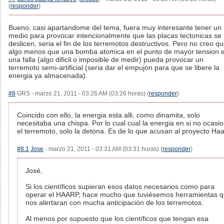
(
responder
)
Bueno, casi apartandome del tema, fuera muy interesante tener un
medio para provocar intencionalmente que las placas tectonicas se
deslicen, seria el fin de los terremotos destructivos. Pero no creo q
algo menos que una bomba atomica en el punto de mayor tension 
una falla (algo dificil o imposible de medir) pueda provocar un
terremoto semi-artificial (seria dar el empujon para que se libere la
energia ya almacenada).
#8
GRS - marzo 21, 2011 - 03:26 AM (03:26 horas) (
responder
)
Coincido con ello, la energia esta alli, como dinamita, solo
necesitaba una chispa. Por lo cual cual la energia en si no ocasi
el terremoto, solo la detona. Es de lo que acusan al proyecto Haa
#8.1
Jose
- marzo 21, 2011 - 03:31 AM (03:31 horas) (
responder
)
José,
Si los científicos supieran esos datos necesarios como para
operar el HAARP, hace mucho que tuviésemos herramientas 
nos alertaran con mucha anticipación de los terremotos.
Al menos por supuesto que los científicos que tengan esa