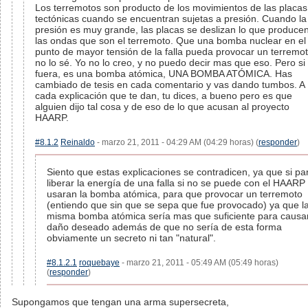
Los terremotos son producto de los movimientos de las placas
tectónicas cuando se encuentran sujetas a presión. Cuando la
presión es muy grande, las placas se deslizan lo que produce
las ondas que son el terremoto. Que una bomba nuclear en el
punto de mayor tensión de la falla pueda provocar un terremo
no lo sé. Yo no lo creo, y no puedo decir mas que eso. Pero si
fuera, es una bomba atómica, UNA BOMBA ATÓMICA. Has
cambiado de tesis en cada comentario y vas dando tumbos. A
cada explicación que te dan, tu dices, a bueno pero es que
alguien dijo tal cosa y de eso de lo que acusan al proyecto
HAARP.
#8.1.2
Reinaldo
- marzo 21, 2011 - 04:29 AM (04:29 horas) (
responder
)
Siento que estas explicaciones se contradicen, ya que si pa
liberar la energía de una falla si no se puede con el HAARP
usaran la bomba atómica, para que provocar un terremoto
(entiendo que sin que se sepa que fue provocado) ya que l
misma bomba atómica sería mas que suficiente para causa
daño deseado además de que no sería de esta forma
obviamente un secreto ni tan "natural".
#8.1.2.1
roquebaye
- marzo 21, 2011 - 05:49 AM (05:49 horas)
(
responder
)
Supongamos que tengan una arma supersecreta,