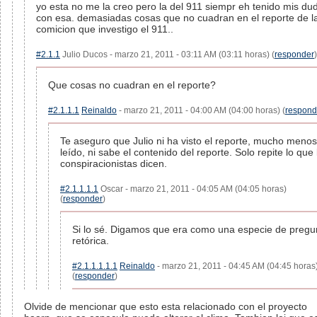
yo esta no me la creo pero la del 911 siempr eh tenido mis du
con esa. demasiadas cosas que no cuadran en el reporte de l
comicion que investigo el 911..
#2.1.1
Julio Ducos - marzo 21, 2011 - 03:11 AM (03:11 horas) (
responder
)
Que cosas no cuadran en el reporte?
#2.1.1.1
Reinaldo
- marzo 21, 2011 - 04:00 AM (04:00 horas) (
respond
Te aseguro que Julio ni ha visto el reporte, mucho menos
leído, ni sabe el contenido del reporte. Solo repite lo que 
conspiracionistas dicen.
#2.1.1.1.1
Oscar - marzo 21, 2011 - 04:05 AM (04:05 horas)
(
responder
)
Si lo sé. Digamos que era como una especie de pregu
retórica.
#2.1.1.1.1.1
Reinaldo
- marzo 21, 2011 - 04:45 AM (04:45 horas
(
responder
)
Olvide de mencionar que esto esta relacionado con el proyecto