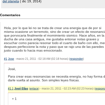
del planeta
( dic 19, 2014)
Comentarios
Hola, por lo que lei no se trata de crear una energia que de por si
misma ocasione un terremoto, sino de crear un efecto de resonanci
que porvocaria finalmente el momimiento sismico. Hace años, en la
ducha de una casa antigua, me gustaba entonar notas graves y
escuchar como parecia resonar todo el cuarto de baño con ello, m
despues perfeccione la nota y paso que se rajo una de las paredes
justo cuando lo hacia mas emocionado.
#1
Jose
- marzo 21, 2011 - 02:18 AM (02:18 horas) (
responder
)
José,
Para crear esas resonancias se necesita energía, no hay forma 
darle vuelta al asunto. Son simples leyes físicas.
#1.1
José Elías
(
enlace
) - marzo 21, 2011 - 02:23 AM (02:23 horas) (
respon
+ 1