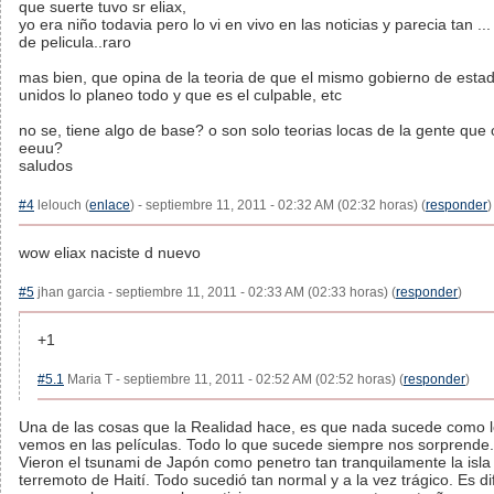
que suerte tuvo sr eliax,
yo era niño todavia pero lo vi en vivo en las noticias y parecia tan ..
de pelicula..raro
mas bien, que opina de la teoria de que el mismo gobierno de esta
unidos lo planeo todo y que es el culpable, etc
no se, tiene algo de base? o son solo teorias locas de la gente que 
eeuu?
saludos
#4
lelouch (
enlace
) - septiembre 11, 2011 - 02:32 AM (02:32 horas) (
responder
)
wow eliax naciste d nuevo
#5
jhan garcia - septiembre 11, 2011 - 02:33 AM (02:33 horas) (
responder
)
+1
#5.1
Maria T - septiembre 11, 2011 - 02:52 AM (02:52 horas) (
responder
)
Una de las cosas que la Realidad hace, es que nada sucede como 
vemos en las películas. Todo lo que sucede siempre nos sorprende.
Vieron el tsunami de Japón como penetro tan tranquilamente la isla 
terremoto de Haití. Todo sucedió tan normal y a la vez trágico. Es dif