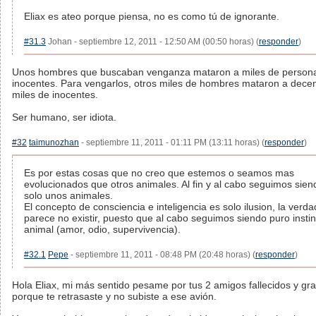
Eliax es ateo porque piensa, no es como tú de ignorante.
#31.3
Johan - septiembre 12, 2011 - 12:50 AM (00:50 horas) (
responder
)
Unos hombres que buscaban venganza mataron a miles de person
inocentes. Para vengarlos, otros miles de hombres mataron a dece
miles de inocentes.
Ser humano, ser idiota.
#32
taimunozhan
- septiembre 11, 2011 - 01:11 PM (13:11 horas) (
responder
)
Es por estas cosas que no creo que estemos o seamos mas
evolucionados que otros animales. Al fin y al cabo seguimos sien
solo unos animales.
El concepto de consciencia e inteligencia es solo ilusion, la verda
parece no existir, puesto que al cabo seguimos siendo puro instin
animal (amor, odio, supervivencia).
#32.1
Pepe
- septiembre 11, 2011 - 08:48 PM (20:48 horas) (
responder
)
Hola Eliax, mi más sentido pesame por tus 2 amigos fallecidos y gra
porque te retrasaste y no subiste a ese avión.