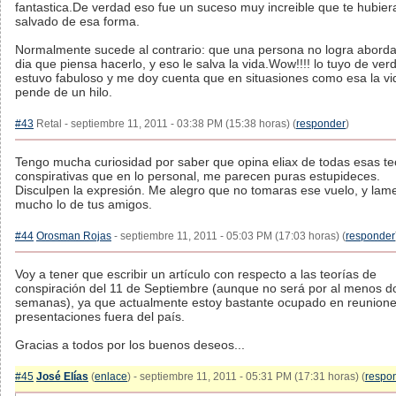
fantastica.De verdad eso fue un suceso muy increible que te hubier
salvado de esa forma.
Normalmente sucede al contrario: que una persona no logra aborda
dia que piensa hacerlo, y eso le salva la vida.Wow!!!! lo tuyo de ver
estuvo fabuloso y me doy cuenta que en situasiones como esa la vi
pende de un hilo.
#43
Retal - septiembre 11, 2011 - 03:38 PM (15:38 horas) (
responder
)
Tengo mucha curiosidad por saber que opina eliax de todas esas te
conspirativas que en lo personal, me parecen puras estupideces.
Disculpen la expresión. Me alegro que no tomaras ese vuelo, y lam
mucho lo de tus amigos.
#44
Orosman Rojas
- septiembre 11, 2011 - 05:03 PM (17:03 horas) (
responder
Voy a tener que escribir un artículo con respecto a las teorías de
conspiración del 11 de Septiembre (aunque no será por al menos d
semanas), ya que actualmente estoy bastante ocupado en reunione
presentaciones fuera del país.
Gracias a todos por los buenos deseos...
#45
José Elías
(
enlace
) - septiembre 11, 2011 - 05:31 PM (17:31 horas) (
respo