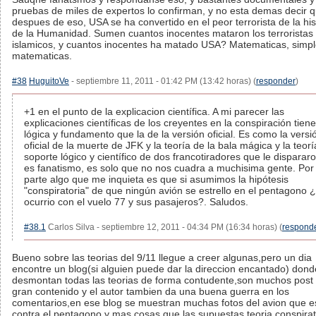
pruebas de miles de expertos lo confirman, y no esta demas decir 
despues de eso, USA se ha convertido en el peor terrorista de la his
de la Humanidad. Sumen cuantos inocentes mataron los terroristas
islamicos, y cuantos inocentes ha matado USA? Matematicas, simp
matematicas.
#38
HuguitoVe
- septiembre 11, 2011 - 01:42 PM (13:42 horas) (
responder
)
+1 en el punto de la explicacion científica. A mi parecer las
explicaciones científicas de los creyentes en la conspiración tie
lógica y fundamento que la de la versión oficial. Es como la versi
oficial de la muerte de JFK y la teoría de la bala mágica y la teor
soporte lógico y científico de dos francotiradores que le disparar
es fanatismo, es solo que no nos cuadra a muchisima gente. Por 
parte algo que me inquieta es que si asumimos la hipótesis
"conspiratoria" de que ningún avión se estrello en el pentagono
ocurrio con el vuelo 77 y sus pasajeros?. Saludos.
#38.1
Carlos Silva - septiembre 12, 2011 - 04:34 PM (16:34 horas) (
respond
Bueno sobre las teorias del 9/11 llegue a creer algunas,pero un dia
encontre un blog(si alguien puede dar la direccion encantado) dond
desmontan todas las teorias de forma contudente,son muchos post
gran contenido y el autor tambien da una buena guerra en los
comentarios,en ese blog se muestran muchas fotos del avion que es
contra el pentagono y mas cosas que las supuestas teoria conspirat