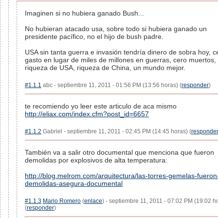
Imaginen si no hubiera ganado Bush...
No hubieran atacado usa, sobre todo si hubiera ganado un
presidente pacífico, no el hijo de bush padre.
USA sin tanta guerra e invasión tendría dinero de sobra hoy, c
gasto en lugar de miles de millones en guerras, cero muertos,
riqueza de USA, riqueza de China, un mundo mejor.
#1.1.1
abc - septiembre 11, 2011 - 01:56 PM (13:56 horas) (
responder
)
te recomiendo yo leer este articulo de aca mismo
http://eliax.com/index.cfm?post_id=6657
#1.1.2
Gabriel - septiembre 11, 2011 - 02:45 PM (14:45 horas) (
responde
También va a salir otro documental que menciona que fueron
demolidas por explosivos de alta temperatura:
http://blog.melrom.com/arquitectura/las-torres-gemelas-fueron
demolidas-asegura-documental
#1.1.3
Mario Romero
(
enlace
) - septiembre 11, 2011 - 07:02 PM (19:02 h
(
responder
)