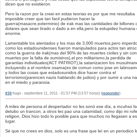
dicen que no existieron.
Pero la razon por la creei en estas teorias es por que me resultaba
imposible creer que tan facil pudieron hacer la
guerra(masacre,exterminio) de irak mas las cantidades de billones 
dolares que sean tirado o dado a en ella,pero la estupidez humana 
enorme.
Lamentable los atentados y los mas de 3,000 muertos,pero imperd
como los estadounidenses fueron manipulados para actos tan atro
como la guerra de irak(mas del 90% de las muertes civiles y sin cont
muertes por la falta de sumistros),el pro militarismo,la perdida de
garantias individuales(ACT PATRIOT),la satanizacion los musulman
incluyendo a el nombre osama(es de comun como jose en latinoame
y todos las cosas que estadosunidos dice hacer contra el
terrorismo(parencen nazis hablando de judios) y por sumir a una na
en el miedo y paranoia.
#39
hugo - septiembre 11, 2011 - 01:57 PM (13:57 horas) (
responder
)
A miles de persona el despertador no les sonó ese día, a mcuhso ls
detubo un trancon, a otros les pao una calamidad, como dijo mi rof
religion, Dios hizo todo lo posible para que muchos no llegasen a e
lugar.
Sé que no crees en dios, solo es una frase que leí en un periodico l