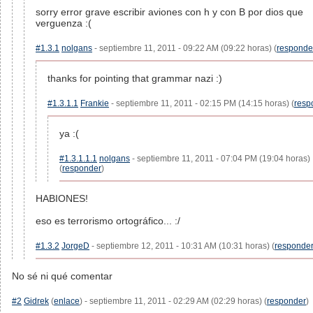
sorry error grave escribir aviones con h y con B por dios que
verguenza :(
#1.3.1
nolgans
- septiembre 11, 2011 - 09:22 AM (09:22 horas) (
responde
thanks for pointing that grammar nazi :)
#1.3.1.1
Frankie
- septiembre 11, 2011 - 02:15 PM (14:15 horas) (
resp
ya :(
#1.3.1.1.1
nolgans
- septiembre 11, 2011 - 07:04 PM (19:04 horas)
(
responder
)
HABIONES!
eso es terrorismo ortográfico... :/
#1.3.2
JorgeD
- septiembre 12, 2011 - 10:31 AM (10:31 horas) (
responde
No sé ni qué comentar
#2
Gidrek
(
enlace
) - septiembre 11, 2011 - 02:29 AM (02:29 horas) (
responder
)