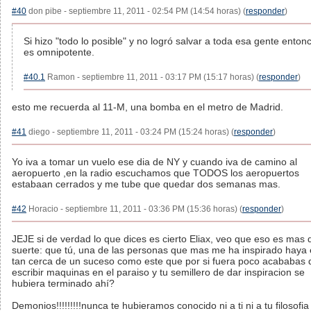
#40
don pibe - septiembre 11, 2011 - 02:54 PM (14:54 horas) (
responder
)
Si hizo "todo lo posible" y no logró salvar a toda esa gente enton
es omnipotente.
#40.1
Ramon - septiembre 11, 2011 - 03:17 PM (15:17 horas) (
responder
)
esto me recuerda al 11-M, una bomba en el metro de Madrid.
#41
diego - septiembre 11, 2011 - 03:24 PM (15:24 horas) (
responder
)
Yo iva a tomar un vuelo ese dia de NY y cuando iva de camino al
aeropuerto ,en la radio escuchamos que TODOS los aeropuertos
estabaan cerrados y me tube que quedar dos semanas mas.
#42
Horacio - septiembre 11, 2011 - 03:36 PM (15:36 horas) (
responder
)
JEJE si de verdad lo que dices es cierto Eliax, veo que eso es mas 
suerte: que tú, una de las personas que mas me ha inspirado haya
tan cerca de un suceso como este que por si fuera poco acababas 
escribir maquinas en el paraiso y tu semillero de dar inspiracion se
hubiera terminado ahí?
Demonios!!!!!!!!!nunca te hubieramos conocido ni a ti ni a tu filosofia