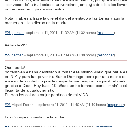
administracion, ella estudiante de mercadotecnia, por que a el lo e
"convocando" a ir al estadio universitario, amig@s de ellos los lleva
no regresaron... paz a sus restos.
Nota final: esta frase la dije el dia del atentado a las torres y aun la
mantengo... les dieron en la madre...
#26
german
- septiembre 11, 2011 - 11:32 AM (11:32 horas) (
responder
)
#AllendeVIVE
#27
german
- septiembre 11, 2011 - 11:39 AM (11:39 horas) (
responder
)
Que fuerte!!!
Yo también estaba destinado a tomar ese mismo vuelo que haría e
en N.Y. y para luego venir a Santo Domingo, pero por una noche de
exceso de alcohol no puede despertarme temprano y perdí el vuelo
gracias a Dios...Hoy hace 10 años que he tomado como "mala" cos
llegar tarde a cualquier sitio.
Fueron los dolares mejor perdidos de mi VIDA.
#28
Miguel Fabian - septiembre 11, 2011 - 11:40 AM (11:40 horas) (
responder
)
Los Conspiracionista me la sudan