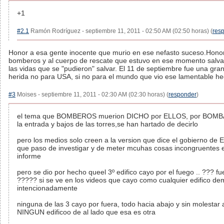
+1
#2.1
Ramón Rodríguez - septiembre 11, 2011 - 02:50 AM (02:50 horas) (
res
Honor a esa gente inocente que murio en ese nefasto suceso.Honor
bomberos y al cuerpo de rescate que estuvo en ese momento salv
las vidas que se "pudieron" salvar. El 11 de septiembre fue una gra
herida no para USA, si no para el mundo que vio ese lamentable he
#3
Moises - septiembre 11, 2011 - 02:30 AM (02:30 horas) (
responder
)
el tema que BOMBEROS muerion DICHO por ELLOS, por BOMB
la entrada y bajos de las torres,se han hartado de decirlo
pero los medios solo creen a la version que dice el gobierno de
que paso de investigar y de meter mcuhas cosas incongruentes e
informe
pero se dio por hecho queel 3º edifico cayo por el fuego .. ??? f
????? si se ve en los videos que cayo como cualquier edifico de
intencionadamente
ninguna de las 3 cayo por fuera, todo hacia abajo y sin molestar 
NINGUN edificoo de al lado que esa es otra