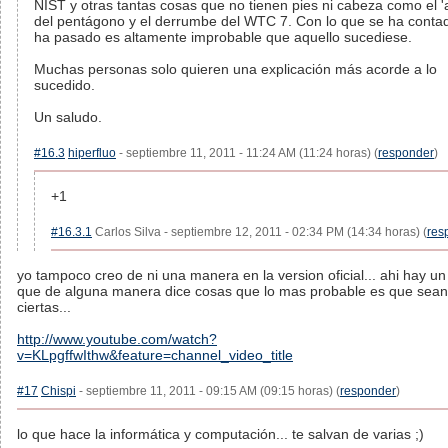
NIST y otras tantas cosas que no tienen pies ni cabeza como el '
del pentágono y el derrumbe del WTC 7. Con lo que se ha conta
ha pasado es altamente improbable que aquello sucediese.
Muchas personas solo quieren una explicación más acorde a lo
sucedido.
Un saludo.
#16.3
hiperfluo
- septiembre 11, 2011 - 11:24 AM (11:24 horas) (
responder
)
+1
#16.3.1
Carlos Silva - septiembre 12, 2011 - 02:34 PM (14:34 horas) (
res
yo tampoco creo de ni una manera en la version oficial... ahi hay un
que de alguna manera dice cosas que lo mas probable es que sean
ciertas...
http://www.youtube.com/watch?
v=KLpgffwIthw&feature=channel_video_title
#17
Chispi
- septiembre 11, 2011 - 09:15 AM (09:15 horas) (
responder
)
lo que hace la informática y computación... te salvan de varias ;)