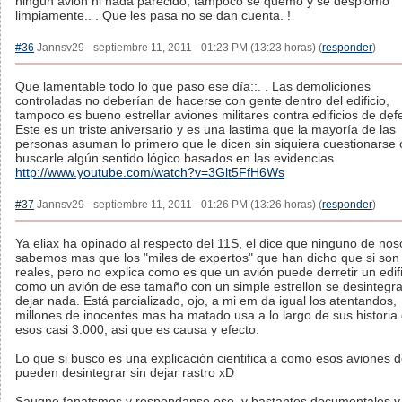
ningún avión ni nada parecido, tampoco se quemo y se desplomo
limpiamente.. . Que les pasa no se dan cuenta. !
#36
Jannsv29 - septiembre 11, 2011 - 01:23 PM (13:23 horas) (
responder
)
Que lamentable todo lo que paso ese día::. . Las demoliciones
controladas no deberían de hacerse con gente dentro del edificio,
tampoco es bueno estrellar aviones militares contra edificios de def
Este es un triste aniversario y es una lastima que la mayoría de las
personas asuman lo primero que le dicen sin siquiera cuestionarse 
buscarle algún sentido lógico basados en las evidencias.
http://www.youtube.com/watch?v=3Glt5FfH6Ws
#37
Jannsv29 - septiembre 11, 2011 - 01:26 PM (13:26 horas) (
responder
)
Ya eliax ha opinado al respecto del 11S, el dice que ninguno de nos
sabemos mas que los "miles de expertos" que han dicho que si son
reales, pero no explica como es que un avión puede derretir un edifi
como un avión de ese tamaño con un simple estrellon se desintegra
dejar nada. Está parcializado, ojo, a mi em da igual los atentandos,
millones de inocentes mas ha matado usa a lo largo de sus historia
esos casi 3.000, asi que es causa y efecto.
Lo que si busco es una explicación cientifica a como esos aviones 
pueden desintegrar sin dejar rastro xD
Sauqne fanatsmos y respondanse eso, y bastantes documentales y