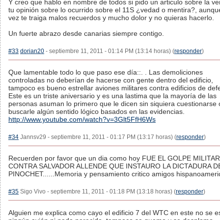
Y creo que hablo en nombre de todos si pido un articulo sobre la ve
tu opinión sobre lo ocurrido sobre el 11S ¿vedad o mentira?, aunque
vez te traiga malos recuerdos y mucho dolor y no quieras hacerlo.
Un fuerte abrazo desde canarias siempre contigo.
#33
dorian20
- septiembre 11, 2011 - 01:14 PM (13:14 horas) (
responder
)
Que lamentable todo lo que paso ese día::. . Las demoliciones
controladas no deberían de hacerse con gente dentro del edificio,
tampoco es bueno estrellar aviones militares contra edificios de def
Este es un triste aniversario y es una lastima que la mayoría de las
personas asuman lo primero que le dicen sin siquiera cuestionarse 
buscarle algún sentido lógico basados en las evidencias.
http://www.youtube.com/watch?v=3Glt5FfH6Ws
#34
Jannsv29 - septiembre 11, 2011 - 01:17 PM (13:17 horas) (
responder
)
Recuerden por favor que un dia como hoy FUE EL GOLPE MILITAR
CONTRA SALVADOR ALLENDE QUE INSTAURO LA DICTADURA D
PINOCHET......Memoria y pensamiento critico amigos hispanoameri
#35
Sigo Vivo - septiembre 11, 2011 - 01:18 PM (13:18 horas) (
responder
)
Alguien me explica como cayo el edificio 7 del WTC en este no se es