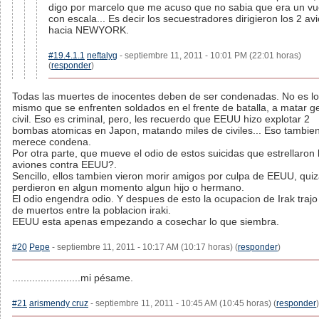
digo por marcelo que me acuso que no sabia que era un vu
con escala... Es decir los secuestradores dirigieron los 2 av
hacia NEWYORK.
#19.4.1.1
neftalyg
- septiembre 11, 2011 - 10:01 PM (22:01 horas)
(
responder
)
Todas las muertes de inocentes deben de ser condenadas. No es lo
mismo que se enfrenten soldados en el frente de batalla, a matar g
civil. Eso es criminal, pero, les recuerdo que EEUU hizo explotar 2
bombas atomicas en Japon, matando miles de civiles... Eso tambie
merece condena.
Por otra parte, que mueve el odio de estos suicidas que estrellaron 
aviones contra EEUU?.
Sencillo, ellos tambien vieron morir amigos por culpa de EEUU, qui
perdieron en algun momento algun hijo o hermano.
El odio engendra odio. Y despues de esto la ocupacion de Irak trajo
de muertos entre la poblacion iraki.
EEUU esta apenas empezando a cosechar lo que siembra.
#20
Pepe
- septiembre 11, 2011 - 10:17 AM (10:17 horas) (
responder
)
........................mi pésame.
#21
arismendy cruz
- septiembre 11, 2011 - 10:45 AM (10:45 horas) (
responder
)