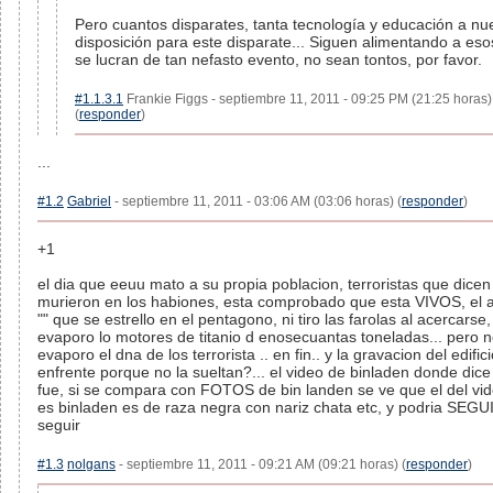
Pero cuantos disparates, tanta tecnología y educación a nu
disposición para este disparate... Siguen alimentando a es
se lucran de tan nefasto evento, no sean tontos, por favor.
#1.1.3.1
Frankie Figgs - septiembre 11, 2011 - 09:25 PM (21:25 horas)
(
responder
)
...
#1.2
Gabriel
- septiembre 11, 2011 - 03:06 AM (03:06 horas) (
responder
)
+1
el dia que eeuu mato a su propia poblacion, terroristas que dice
murieron en los habiones, esta comprobado que esta VIVOS, el 
"" que se estrello en el pentagono, ni tiro las farolas al acercarse,
evaporo lo motores de titanio d enosecuantas toneladas... pero 
evaporo el dna de los terrorista .. en fin.. y la gravacion del edific
enfrente porque no la sueltan?... el video de binladen donde dice
fue, si se compara con FOTOS de bin landen se ve que el del vi
es binladen es de raza negra con nariz chata etc, y podria SEGU
seguir
#1.3
nolgans
- septiembre 11, 2011 - 09:21 AM (09:21 horas) (
responder
)