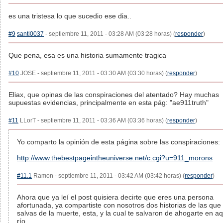
es una tristesa lo que sucedio ese dia..
#9
santi0037
- septiembre 11, 2011 - 03:28 AM (03:28 horas) (
responder
)
Que pena, esa es una historia sumamente tragica
#10
JOSE - septiembre 11, 2011 - 03:30 AM (03:30 horas) (
responder
)
Eliax, que opinas de las conspiraciones del atentado? Hay muchas
supuestas evidencias, principalmente en esta pág: "ae911truth"
#11
LLorT - septiembre 11, 2011 - 03:36 AM (03:36 horas) (
responder
)
Yo comparto la opinión de esta página sobre las conspiraciones:
http://www.thebestpageintheuniverse.net/c.cgi?u=911_morons
#11.1
Ramon - septiembre 11, 2011 - 03:42 AM (03:42 horas) (
responder
)
Ahora que ya leí el post quisiera decirte que eres una persona
afortunada, ya compartiste con nosotros dos historias de las que 
salvas de la muerte, esta, y la cual te salvaron de ahogarte en a
río.