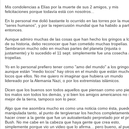
Mis condolencias a Elías por la muerte de sus 2 amigos, y mis
felicitaciones porque todavía está con nosotros...
En lo personal me dolió bastante lo ocurrido en las torres por la mu
"seres humanos", y por la repercusión mundial que ha habido a part
entonces.
Aunque admiro muchas de las cosas que han hecho los gringos a lo
de su historia, debo reconocer que han cometido muchas tropelías.
Sembraron mucho odio en muchas partes del planeta (injusta o
justamente) y lo sucedido el 11 sept. simplemente fue una cosecha
tropelías.
Yo en lo personal prefiero tener como "amo del mundo" a los gringo
aunque están "medio locos" hay otros en el mundo que están muc
locos que ellos. No me quiero ni imaginar que hubiera un mundo
lidereado por la Alemania Nazi, o por los extremistas islámicos.
Dicen que los buenos son todos aquellos que piensan como uno pi
los malos son todos los demás, y si bien los amigos americanos no 
mejor de la tierra, tampoco son lo peor.
Algo que me asombra mucho es como una noticia como ésta, pued
manipulada tanto, al punto de tergiversar los hechos completament
hacer creer a la gente que fue un autoatentado perpretado por el p
Bush. No me cabe en la cabeza que haya gente que crea esto,
simplemente porque vio un video que lo afirma... pero bueno, al pu