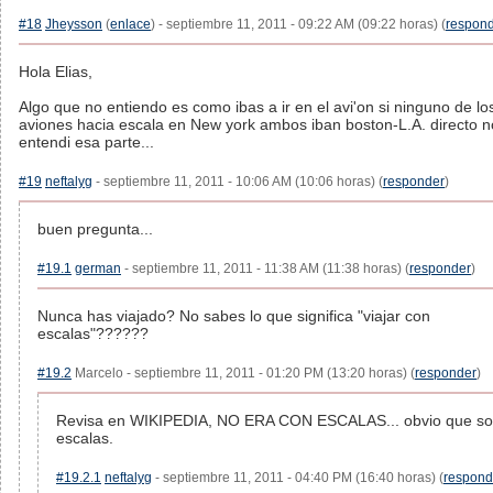
#18
Jheysson
(
enlace
) - septiembre 11, 2011 - 09:22 AM (09:22 horas) (
respon
Hola Elias,
Algo que no entiendo es como ibas a ir en el avi'on si ninguno de lo
aviones hacia escala en New york ambos iban boston-L.A. directo n
entendi esa parte...
#19
neftalyg
- septiembre 11, 2011 - 10:06 AM (10:06 horas) (
responder
)
buen pregunta...
#19.1
german
- septiembre 11, 2011 - 11:38 AM (11:38 horas) (
responder
)
Nunca has viajado? No sabes lo que significa "viajar con
escalas"??????
#19.2
Marcelo - septiembre 11, 2011 - 01:20 PM (13:20 horas) (
responder
)
Revisa en WIKIPEDIA, NO ERA CON ESCALAS... obvio que s
escalas.
#19.2.1
neftalyg
- septiembre 11, 2011 - 04:40 PM (16:40 horas) (
respond