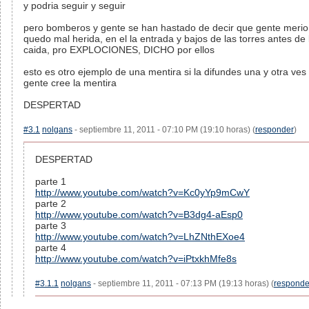
y podria seguir y seguir
pero bomberos y gente se han hastado de decir que gente merio
quedo mal herida, en el la entrada y bajos de las torres antes de 
caida, pro EXPLOCIONES, DICHO por ellos
esto es otro ejemplo de una mentira si la difundes una y otra ves 
gente cree la mentira
DESPERTAD
#3.1
nolgans
- septiembre 11, 2011 - 07:10 PM (19:10 horas) (
responder
)
DESPERTAD
parte 1
http://www.youtube.com/watch?v=Kc0yYp9mCwY
parte 2
http://www.youtube.com/watch?v=B3dg4-aEsp0
parte 3
http://www.youtube.com/watch?v=LhZNthEXoe4
parte 4
http://www.youtube.com/watch?v=iPtxkhMfe8s
#3.1.1
nolgans
- septiembre 11, 2011 - 07:13 PM (19:13 horas) (
responde