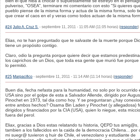
bien el que hiba a chocar o supuestamente se estreyo en el pentag
pulveriso, "OSEA", terminare mi comentario con esto "Si quieres qu
pueblo piense de la misma forma y actua de la misma forma, solo t
que crear el caos en el y veras como todos actuan de la misma for
#24
Julio A. Cruz S.
- septiembre 11, 2011 - 11:05 AM (11:05 horas) (
responder
)
Elias, no te han preguntado que te salvaste de la muerte porque Di
tiene un propósito contigo.
Claro, odio la pregunta porque quiere decir que estamos predestin
los caprichos de un Dios, que toda esa gente que murió fue porque
lo permitió.
#25
Marpacifico
- septiembre 11, 2011 - 11:14 AM (11:14 horas) (
responder
)
Buen dia, fecha nefasta para la humanidad, no solo por lo ocurrido 
USA sino por el golpe de esta a Salvador Allende, dirigido por Augus
Pinochet en 1973, tal dia como hoy. Y se preguntaran ¿hay conexi
entre ambos hechos? Osama Bin Laden y Pinochet (y allegadosa) f
dirigidos y financiados por la CIA (USA), quien lo niegue, esta micc
fuera del perol.
Eliax, gracias a Dios estas relatando tu historia, QEPD tus amig@s,
tambien a los fallecidos en la caida de la democracia Chilena... por c
mi suegr@ tuvieron q huir de Chile, el venezolano y estudiante de