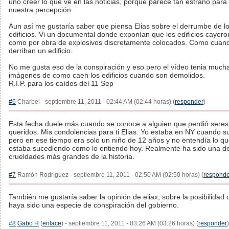
uno creer lo que ve en las noticias, porque parece tan estraño para
nuestra percepción.
Aun así me gustaría saber que piensa Elias sobre el derrumbe de l
edificios. Vi un documental donde exponían que los edificios cayero
como por obra de explosivos discretamente colocados. Como cuan
derriban un edificio.
No me gusta eso de la conspiración y eso pero el vídeo tenia much
imágenes de como caen los edificios cuando son demolidos.
R.I.P. para los caídos del 11 Sep
#6
Charbel - septiembre 11, 2011 - 02:44 AM (02:44 horas) (
responder
)
Esta fecha duele más cuando se conoce a alguien que perdió seres
queridos. Mis condolencias para ti Elias. Yo estaba en NY cuando s
pero en ese tiempo era solo un niño de 12 años y no entendía lo q
estaba sucediendo como lo entiendo hoy. Realmente ha sido una de
crueldades más grandes de la historia.
#7
Ramón Rodríguez - septiembre 11, 2011 - 02:50 AM (02:50 horas) (
responde
También me gustaría saber la opinión de eliax, sobre la posibilidad
haya sido una especie de conspiración del gobierno.
#8
Gabo H
(
enlace
) - septiembre 11, 2011 - 03:26 AM (03:26 horas) (
responder
)