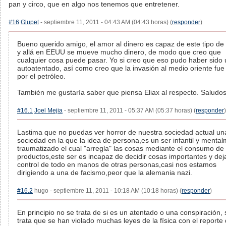
pan y circo, que en algo nos tenemos que entretener.
#16
Glupet
- septiembre 11, 2011 - 04:43 AM (04:43 horas) (
responder
)
Bueno querido amigo, el amor al dinero es capaz de este tipo de
y allá en EEUU se mueve mucho dinero, de modo que creo que
cualquier cosa puede pasar. Yo si creo que eso pudo haber sido 
autoatentado, así como creo que la invasión al medio oriente fue
por el petróleo.
También me gustaría saber que piensa Eliax al respecto. Saludos
#16.1
Joel Mejia
- septiembre 11, 2011 - 05:37 AM (05:37 horas) (
responder
)
Lastima que no puedas ver horror de nuestra sociedad actual un
sociedad en la que la idea de persona,es un ser infantil y menta
traumatizado el cual "arregla" las cosas mediante el consumo de
productos,este ser es incapaz de decidir cosas importantes y deja
control de todo en manos de otras personas,casi nos estamos
dirigiendo a una de facismo,peor que la alemania nazi.
#16.2
hugo - septiembre 11, 2011 - 10:18 AM (10:18 horas) (
responder
)
En principio no se trata de si es un atentado o una conspiración, 
trata que se han violado muchas leyes de la física con el reporte 