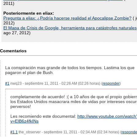
2011)
Posteriormente en eliax:
Pregunta a eliax: ¿Podría hacerse realidad el Apocalipse Zombie?
( j
2012)
El Mapa de Crisis de Google, herramienta para catástrofes naturales
ago 27, 2012)
Comentarios
La conspiración mas grande de todos los tiempos. Lastima los que
pagaron el plan de Bush.
#1
nwq23 - septiembre 11, 2011 - 02:26 AM (02:26 horas) (
responder
)
completamente de acuerdo! :( a 10 años de que el propio gobier
los Estados Unidos masacrara miles de vidas por intereses oscur
perversos!
Les recomiendo este documental:
http://www.youtube.com/watch
v=EIB6z4fkINs
#1.1
the_observer - septiembre 11, 2011 - 02:34 AM (02:34 horas) (
responde