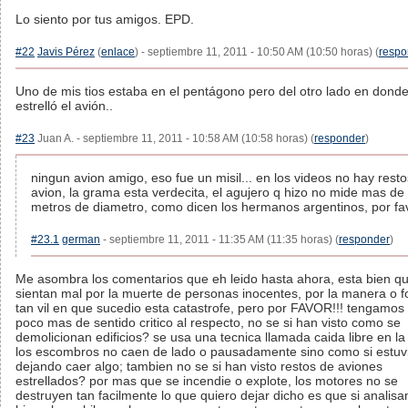
Lo siento por tus amigos. EPD.
#22
Javis Pérez
(
enlace
) - septiembre 11, 2011 - 10:50 AM (10:50 horas) (
respo
Uno de mis tios estaba en el pentágono pero del otro lado en dond
estrelló el avión..
#23
Juan A. - septiembre 11, 2011 - 10:58 AM (10:58 horas) (
responder
)
ningun avion amigo, eso fue un misil... en los videos no hay rest
avion, la grama esta verdecita, el agujero q hizo no mide mas de 
metros de diametro, como dicen los hermanos argentinos, por fav
#23.1
german
- septiembre 11, 2011 - 11:35 AM (11:35 horas) (
responder
)
Me asombra los comentarios que eh leido hasta ahora, esta bien q
sientan mal por la muerte de personas inocentes, por la manera o 
tan vil en que sucedio esta catastrofe, pero por FAVOR!!! tengamos
poco mas de sentido critico al respecto, no se si han visto como se
demolicionan edificios? se usa una tecnica llamada caida libre en la
los escombros no caen de lado o pausadamente sino como si estuv
dejando caer algo; tambien no se si han visto restos de aviones
estrellados? por mas que se incendie o explote, los motores no se
destruyen tan facilmente lo que quiero dejar dicho es que si analis