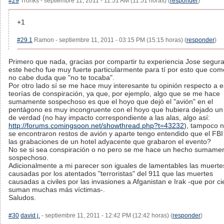
#29
Tronks - septiembre 11, 2011 - 11:51 AM (11:51 horas) (
responder
)
+1
#29.1
Ramon - septiembre 11, 2011 - 03:15 PM (15:15 horas) (
responder
)
Primero que nada, gracias por compartir tu experiencia Jose segu
este hecho fue muy fuerte particularmente para tí por esto que com
no cabe duda que "no te tocaba".
Por otro lado sí se me hace muy interesante tu opinión respecto a e
teorías de conspiración, ya que, por ejemplo, algo que se me hace
sumamente sospechoso es que el hoyo que dejó el "avión" en el
pentágono es muy incongruente con el hoyo que hubiera dejado un
de verdad (no hay impacto correspondiente a las alas, algo así:
http://forums.comingsoon.net/showthread.php?t=43232
), tampoco 
se encontraron restos de avión y aparte tengo entendido que el FBI 
las grabaciones de un hotel adyacente que grabaron el evento?
No se si sea conspiración o no pero se me hace un hecho sumame
sospechoso.
Adicionalmente a mi parecer son iguales de lamentables las muerte
causadas por los atentados "terroristas" del 911 que las muertes
causadas a civiles por las invasiones a Afganistan e Irak -que por ci
suman muchas más víctimas-.
Saludos.
#30
david j.
- septiembre 11, 2011 - 12:42 PM (12:42 horas) (
responder
)