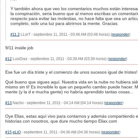
Y también ahora que veo los comentarios muchos están interes
la conspiración, seria bueno que al menos escribas un comentari
respecto para evitar las molestias, no hace falta que sea un artic
completo, solo una luz para abrirnos la mente. Gracias.
#11.2
LLorT - septiembre 11, 2011 - 03:46 AM (03:46 horas) (
responder
)
9/11 inside job
#12
LuisDiaz - septiembre 11, 2011 - 03:39 AM (03:39 horas) (
responder
)
Ese fue un día triste y el comienzo de unos sucesos igual de tristes!
Qué bueno que sigues aquí. Nuestra vida en la nube no hubiera sid
mismo sin ti! Es increible lo que un pequeño cambio puede hacer. M
mente (y la d e mucha gente) no habría aprendido tantas cosas...
#13
Nacho - septiembre 11, 2011 - 04:14 AM (04:14 horas) (
responder
)
Oye Elias, estas aquí vivo para contarnos y además compartiendo 
historias con nosotros, que dure mucho tiempo Eliax.com
#15
eLiO
- septiembre 11, 2011 - 04:36 AM (04:36 horas) (
responder
)