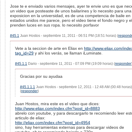
Jose te e enviado varios mensajes, ayer te envie uno es que nec
un video que posteaste de unos bailarines y lo necesito para una
exposicion en la universidad, es de una competencia de baile en
estados unidos me parece, pero el video tiene el fondo negro y el
prenden luces en sus ropa. lo necesito porfavor
#45.1
Juan Hostos - septiembre 11, 2011 - 06:51 PM (18:51 horas) (
respond
Vete a la seccion de arte en Eliax en
http://www.eliax.com/inde
tag_id=29
y ahi los verás, se llaman iLuminate.
#45.1.1
Dario - septiembre 11, 2011 - 07:09 PM (19:09 horas) (
responder
Gracias por su ayudaa
#45.1.1.1
Juan Hostos - septiembre 12, 2011 - 12:48 AM (00:48 horas)
(
responder
)
Juan Hostos, mira este es el video que dices:
http://www.eliax.com/index.cfm?post_id=8883
abrelo con youtube, y para descargarlo te recomiendo leer est
articulo de eliax:
http://eliax.com/index.cfm?post_id=4954
sino, hay herramientas externas para descargar videos de