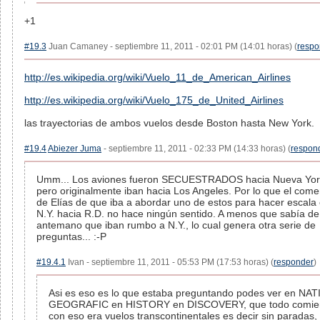
+1
#19.3
Juan Camaney - septiembre 11, 2011 - 02:01 PM (14:01 horas) (
respo
http://es.wikipedia.org/wiki/Vuelo_11_de_American_Airlines
http://es.wikipedia.org/wiki/Vuelo_175_de_United_Airlines
las trayectorias de ambos vuelos desde Boston hasta New York.
#19.4
Abiezer Juma
- septiembre 11, 2011 - 02:33 PM (14:33 horas) (
respon
Umm... Los aviones fueron SECUESTRADOS hacia Nueva Yor
pero originalmente iban hacia Los Angeles. Por lo que el come
de Elías de que iba a abordar uno de estos para hacer escala
N.Y. hacia R.D. no hace ningún sentido. A menos que sabía de
antemano que iban rumbo a N.Y., lo cual genera otra serie de
preguntas... :-P
#19.4.1
Ivan - septiembre 11, 2011 - 05:53 PM (17:53 horas) (
responder
)
Asi es eso es lo que estaba preguntando podes ver en NA
GEOGRAFIC en HISTORY en DISCOVERY, que todo comie
con eso era vuelos transcontinentales es decir sin paradas, 