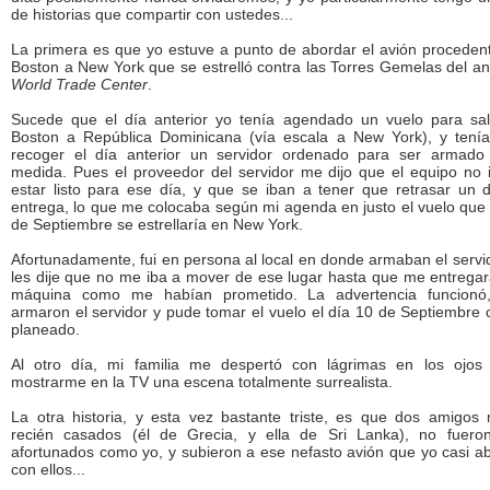
de historias que compartir con ustedes...
La primera es que yo estuve a punto de abordar el avión proceden
Boston a New York que se estrelló contra las Torres Gemelas del an
World Trade Center
.
Sucede que el día anterior yo tenía agendado un vuelo para sal
Boston a República Dominicana (vía escala a New York), y tení
recoger el día anterior un servidor ordenado para ser armado
medida. Pues el proveedor del servidor me dijo que el equipo no 
estar listo para ese día, y que se iban a tener que retrasar un d
entrega, lo que me colocaba según mi agenda en justo el vuelo que 
de Septiembre se estrellaría en New York.
Afortunadamente, fui en persona al local en donde armaban el servid
les dije que no me iba a mover de ese lugar hasta que me entregar
máquina como me habían prometido. La advertencia funcion
armaron el servidor y pude tomar el vuelo el día 10 de Septiembre
planeado.
Al otro día, mi familia me despertó con lágrimas en los ojos
mostrarme en la TV una escena totalmente surrealista.
La otra historia, y esta vez bastante triste, es que dos amigos 
recién casados (él de Grecia, y ella de Sri Lanka), no fuero
afortunados como yo, y subieron a ese nefasto avión que yo casi a
con ellos...