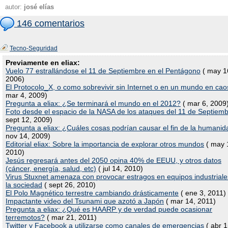
autor:
josé elías
146 comentarios
Tecno-Seguridad
Previamente en eliax:
Vuelo 77 estrallándose el 11 de Septiembre en el Pentágono
( may 1
2006)
El Protocolo_X, o como sobrevivir sin Internet o en un mundo en cao
mar 4, 2009)
Pregunta a eliax: ¿Se terminará el mundo en el 2012?
( mar 6, 2009
Foto desde el espacio de la NASA de los ataques del 11 de Septiem
sept 12, 2009)
Pregunta a eliax: ¿Cuáles cosas podrían causar el fin de la humani
nov 14, 2009)
Editorial eliax: Sobre la importancia de explorar otros mundos
( may 
2010)
Jesús regresará antes del 2050 opina 40% de EEUU, y otros datos
(cáncer, energía, salud, etc)
( jul 14, 2010)
Virus Stuxnet amenaza con provocar estragos en equipos industriale
la sociedad
( sept 26, 2010)
El Polo Magnético terrestre cambiando drásticamente
( ene 3, 2011)
Impactante video del Tsunami que azotó a Japón
( mar 14, 2011)
Pregunta a eliax: ¿Qué es HAARP y de verdad puede ocasionar
terremotos?
( mar 21, 2011)
Twitter y Facebook a utilizarse como canales de emergencias
( abr 1