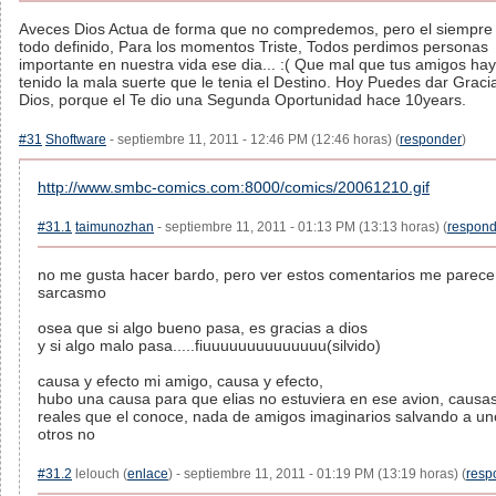
Aveces Dios Actua de forma que no compredemos, pero el siempre 
todo definido, Para los momentos Triste, Todos perdimos personas
importante en nuestra vida ese dia... :( Que mal que tus amigos ha
tenido la mala suerte que le tenia el Destino. Hoy Puedes dar Graci
Dios, porque el Te dio una Segunda Oportunidad hace 10years.
#31
Shoftware
- septiembre 11, 2011 - 12:46 PM (12:46 horas) (
responder
)
http://www.smbc-comics.com:8000/comics/20061210.gif
#31.1
taimunozhan
- septiembre 11, 2011 - 01:13 PM (13:13 horas) (
respond
no me gusta hacer bardo, pero ver estos comentarios me parece
sarcasmo
osea que si algo bueno pasa, es gracias a dios
y si algo malo pasa.....fiuuuuuuuuuuuuuu(silvido)
causa y efecto mi amigo, causa y efecto,
hubo una causa para que elias no estuviera en ese avion, causa
reales que el conoce, nada de amigos imaginarios salvando a un
otros no
#31.2
lelouch (
enlace
) - septiembre 11, 2011 - 01:19 PM (13:19 horas) (
resp