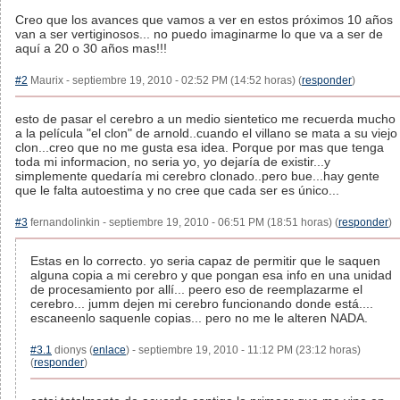
Creo que los avances que vamos a ver en estos próximos 10 años
van a ser vertiginosos... no puedo imaginarme lo que va a ser de
aquí a 20 o 30 años mas!!!
#2
Maurix - septiembre 19, 2010 - 02:52 PM (14:52 horas) (
responder
)
esto de pasar el cerebro a un medio sientetico me recuerda mucho
a la película "el clon" de arnold..cuando el villano se mata a su viejo
clon...creo que no me gusta esa idea. Porque por mas que tenga
toda mi informacion, no seria yo, yo dejaría de existir...y
simplemente quedaría mi cerebro clonado..pero bue...hay gente
que le falta autoestima y no cree que cada ser es único...
#3
fernandolinkin - septiembre 19, 2010 - 06:51 PM (18:51 horas) (
responder
)
Estas en lo correcto. yo seria capaz de permitir que le saquen
alguna copia a mi cerebro y que pongan esa info en una unidad
de procesamiento por allí... peero eso de reemplazarme el
cerebro... jumm dejen mi cerebro funcionando donde está....
escaneenlo saquenle copias... pero no me le alteren NADA.
#3.1
dionys (
enlace
) - septiembre 19, 2010 - 11:12 PM (23:12 horas)
(
responder
)