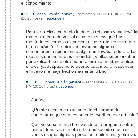
el conocimiento.
#3.3.1.1
Jonás Gavilán
(
enlace
) - septiembre 20, 2010 - 06:23 PM
(18:23 horas) (
responder
)
Por cierto Eliax, ya había leído esa reflexión y me llevé la
mano a la cara de ver tal cosa, ese show que has
montado es como la clonación, el ser sintético vivirá por
tí, no serás tú. Por otro lado evadías algunos
comentarios respondiendo algo que llevaba a decir a los
usuarios que no habías entendido, y ellos se esforzaban
por explicartelo de otra manera incluso montando otros
shows, ya después no te aparecias ahí para responder
el nuevo mensaje hecho más entendible.
#3.3.1.1.1
Jonás Gavilán
(
enlace
) - septiembre 20, 2010 - 08:19
PM (20:19 horas) (
responder
)
Jonás,
¿Puedes decirme exactamente el número del
comentario que supuestamente evadí en ese artículo?
Que yo sepa, nunca he evadido una pregunta sobre
ningún tema acá en eliax. Lo que sucede muchas
veces es que algunas personas repiten una y otra vez