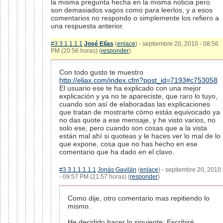
la misma pregunta hecha en la misma noticia pero
son demasiados vagos como para leerlos, y a esos
comentarios no respondo o simplemente los refiero a
una respuesta anterior.
#3.3.1.1.1.1
José Elías
(
enlace
) - septiembre 20, 2010 - 08:56
PM (20:56 horas) (
responder
)
Con todo gusto te muestro
http://eliax.com/index.cfm?post_id=7193#c753058
El usuario ese te ha explicado con una mejor
explicación y ya no te apareciste, que raro lo tuyo,
cuando son así de elaboradas las explicaciones
que tratan de mostrarte cómo estás equivocado ya
no das quote a ese mensaje, y he visto varios, no
solo ese, pero cuando son cosas que a la vista
están mal ahí si quoteas y le haces ver lo mal de lo
que expone, cosa que no has hecho en ese
comentario que ha dado en el clavo.
#3.3.1.1.1.1.1
Jonás Gavilán
(
enlace
) - septiembre 20, 2010
- 09:57 PM (21:57 horas) (
responder
)
Como dije, otro comentario mas repitiendo lo
mismo.
He decidido hacer lo siguiente: Escribiré