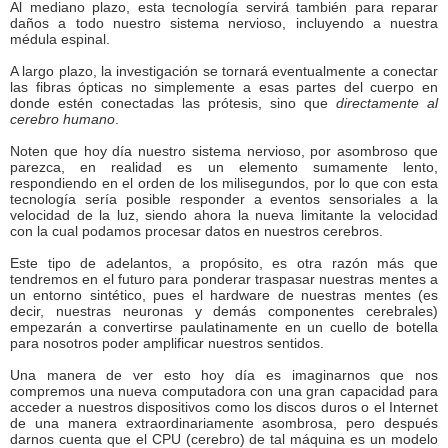
Al mediano plazo, esta tecnología servirá también para reparar
daños a todo nuestro sistema nervioso, incluyendo a nuestra
médula espinal.
A largo plazo, la investigación se tornará eventualmente a conectar
las fibras ópticas no simplemente a esas partes del cuerpo en
donde estén conectadas las prótesis, sino que
directamente al
cerebro humano
.
Noten que hoy día nuestro sistema nervioso, por asombroso que
parezca, en realidad es un elemento sumamente lento,
respondiendo en el orden de los milisegundos, por lo que con esta
tecnología sería posible responder a eventos sensoriales a la
velocidad de la luz, siendo ahora la nueva limitante la velocidad
con la cual podamos procesar datos en nuestros cerebros.
Este tipo de adelantos, a propósito, es otra razón más que
tendremos en el futuro para ponderar traspasar nuestras mentes a
un entorno sintético, pues el hardware de nuestras mentes (es
decir, nuestras neuronas y demás componentes cerebrales)
empezarán a convertirse paulatinamente en un cuello de botella
para nosotros poder amplificar nuestros sentidos.
Una manera de ver esto hoy día es imaginarnos que nos
compremos una nueva computadora con una gran capacidad para
acceder a nuestros dispositivos como los discos duros o el Internet
de una manera extraordinariamente asombrosa, pero después
darnos cuenta que el CPU (cerebro) de tal máquina es un modelo