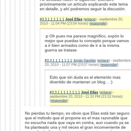
próximamente un artículo explicando este tema
en detalle, y ahí podremos seguir la discusión.
#3.3.1.1.1.1.1.1
José Elías
(
enlace
) - septiembre 20,
2010 - 11:04 PM (23:04 horas) (
responder
)
:p Oh pues me parece magnífico, expón lo
mejor que puedas tu concepto porque vamos
a ir bien armados como de ir a la misma
guerra se tratase.
#3.3.1.1.1.1.1.1.1
Jonás Gavilán
(
enlace
) - septiembre
20, 2010 - 11:07 PM (23:07 horas) (
responder
)
Esto que sin duda es el elemento mas
divertido de mantener un blog... :)
#3.3.1.1.1.1.1.1.1.1
José Elías
(
enlace
) -
septiembre 20, 2010 - 11:32 PM (23:32 horas)
(
responder
)
No pierdas tu tiempo, es obvio que Elias está tan seguro
que el método que el propone es el mas razonable que
no escucha nada que vaya en contra, aun cuando ya se
ha planteado una y mil veces el gran inconveniente de