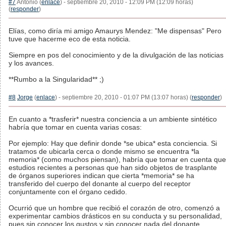
#7
Antonio (
enlace
) - septiembre 20, 2010 - 12:09 PM (12:09 horas)
(
responder
)
Elías, como diría mi amigo Amaurys Mendez: "Me dispensas" Pero
tuve que hacerme eco de esta noticia.
Siempre en pos del conocimiento y de la divulgación de las noticias
y los avances.
**Rumbo a la Singularidad** ;)
#8
Jorge
(
enlace
) - septiembre 20, 2010 - 01:07 PM (13:07 horas) (
responder
)
En cuanto a *trasferir* nuestra conciencia a un ambiente sintético
habría que tomar en cuenta varias cosas:
Por ejemplo: Hay que definir donde *se ubica* esta conciencia. Si
tratamos de ubicarla cerca o donde mismo se encuentra *la
memoria* (como muchos piensan), habría que tomar en cuenta que
estudios recientes a personas que han sido objetos de trasplante
de órganos superiores indican que cierta *memoria* se ha
transferido del cuerpo del donante al cuerpo del receptor
conjuntamente con el órgano cedido.
Ocurrió que un hombre que recibió el corazón de otro, comenzó a
experimentar cambios drásticos en su conducta y su personalidad,
pues sin conocer los gustos y sin conocer nada del donante