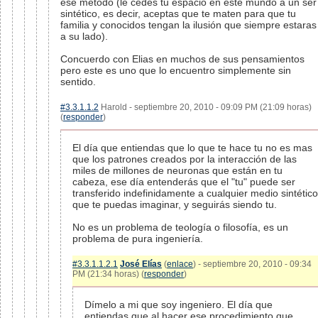
ese método (le cedes tu espacio en este mundo a un ser
sintético, es decir, aceptas que te maten para que tu
familia y conocidos tengan la ilusión que siempre estaras
a su lado).
Concuerdo con Elias en muchos de sus pensamientos
pero este es uno que lo encuentro simplemente sin
sentido.
#3.3.1.1.2
Harold - septiembre 20, 2010 - 09:09 PM (21:09 horas)
(
responder
)
El día que entiendas que lo que te hace tu no es mas
que los patrones creados por la interacción de las
miles de millones de neuronas que están en tu
cabeza, ese día entenderás que el "tu" puede ser
transferido indefinidamente a cualquier medio sintético
que te puedas imaginar, y seguirás siendo tu.
No es un problema de teología o filosofía, es un
problema de pura ingeniería.
#3.3.1.1.2.1
José Elías
(
enlace
) - septiembre 20, 2010 - 09:34
PM (21:34 horas) (
responder
)
Dímelo a mi que soy ingeniero. El día que
entiendas que al hacer ese procedimiento que