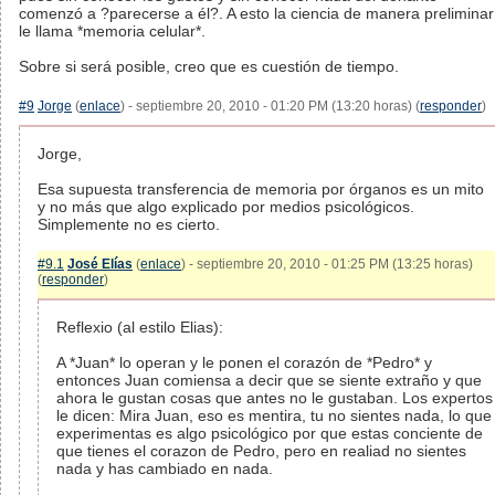
comenzó a ?parecerse a él?. A esto la ciencia de manera preliminar
le llama *memoria celular*.
Sobre si será posible, creo que es cuestión de tiempo.
#9
Jorge
(
enlace
) - septiembre 20, 2010 - 01:20 PM (13:20 horas) (
responder
)
Jorge,
Esa supuesta transferencia de memoria por órganos es un mito
y no más que algo explicado por medios psicológicos.
Simplemente no es cierto.
#9.1
José Elías
(
enlace
) - septiembre 20, 2010 - 01:25 PM (13:25 horas)
(
responder
)
Reflexio (al estilo Elias):
A *Juan* lo operan y le ponen el corazón de *Pedro* y
entonces Juan comiensa a decir que se siente extraño y que
ahora le gustan cosas que antes no le gustaban. Los expertos
le dicen: Mira Juan, eso es mentira, tu no sientes nada, lo que
experimentas es algo psicológico por que estas conciente de
que tienes el corazon de Pedro, pero en realiad no sientes
nada y has cambiado en nada.