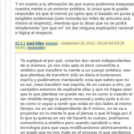
Y en cuanto a tu afirmación de que nunca podremos traspasar
nuestra mente a un entorno sintético, lo único que te puedo
responder es que al menos yo opino que sí basado en puras y
tangibles evidencias (solo consulta los miles de artículos acá
mismo al respecto), mientras que tu dices que no se podrá
simplemente "por que no" sin dar ninguna explicación racional
o lógica al respecto.
#3.3.1
José Elías
(
enlace
) - septiembre 20, 2010 - 03:28 AM (03:28
horas) (
responder
)
Ya expliqué el por qué, crearías don seres independientes
de sí mismos, yo veo más apto el decir convertirte a
sintético que transferir tu mente a un cuerpo sintético, eso
que planteas de transferir sólo se daría si tuvieramos
espíriu y pudieramos manipularlo cosa que sabes que no
es así, osea transferir ese espíritu de un cuerpo a otro, ya
cansados estamos de explicarte eliax y que no hagas caso
que lo que planteas no puede ser, no es como si cuando el
ser sintétito tenga tu patrón neuronal y estés junto a él no
es como si vayas a sentir que estás en dos lados al mismo
tiempo, es un ser independiente de tí mismo, no se va a
proyectar en tu mente lo que el piense o que él haga por tí
lo que tu quieras en vez de hacerlo tu cuerpo, podríamos
convertirnos a sintético pero usando nanobots u otra
tecnología para que vaya modificandonos atómicamente a
un grado que no nos mate en el proceso ni que perdamos