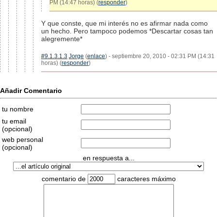
PM (14:47 horas) (
responder
)
Y que conste, que mi interés no es afirmar nada como
un hecho. Pero tampoco podemos *Descartar cosas tan
alegremente*
#9.1.3.1.3
Jorge
(
enlace
) - septiembre 20, 2010 - 02:31 PM (14:31
horas) (
responder
)
Añadir Comentario
tu nombre
tu email
(opcional)
web personal
(opcional)
en respuesta a...
comentario de
caracteres máximo