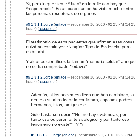
Si, pero lo que siente *Juan* en la reflexion hay que
*respetarselo*. Es un caso que se ha visto mucho entre
las personas receptoras de organos.
#9.1.3.1.1
Jorge
(
enlace
) - septiembre 20, 2010 - 02:23 PM (14:23
horas) (
responder
)
El testimonio de esos pacientes que afirman esas cosas,
quizá no constituyen *Ningún* Tipo de Evidencia, pero
están ahí.
Y algunos científicos le llaman *memoria celular* aunque
no se ha comprobado *todavia*.
#9.1.3.1.2
Jorge
(
enlace
) - septiembre 20, 2010 - 02:26 PM (14:26
horas) (
responder
)
Además, si los pacientes dicen que han cambiado, la
gente a su al rededor lo confirman, esposas, padres,
hermanos, hijos, amigos etc.
Solo basta con decir **No, no hay evidencias, por
tanto eso es puramente sicológico, y por tanto ese
fenómeno no existe** ????
#9.1.3.1.2.1
Jorge
(
enlace
) - septiembre 20, 2010 - 02:28 PM