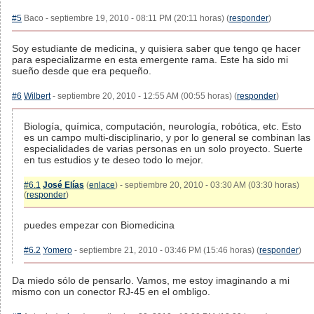
#5
Baco - septiembre 19, 2010 - 08:11 PM (20:11 horas) (
responder
)
Soy estudiante de medicina, y quisiera saber que tengo qe hacer
para especializarme en esta emergente rama. Este ha sido mi
sueño desde que era pequeño.
#6
Wilbert
- septiembre 20, 2010 - 12:55 AM (00:55 horas) (
responder
)
Biología, química, computación, neurología, robótica, etc. Esto
es un campo multi-disciplinario, y por lo general se combinan las
especialidades de varias personas en un solo proyecto. Suerte
en tus estudios y te deseo todo lo mejor.
#6.1
José Elías
(
enlace
) - septiembre 20, 2010 - 03:30 AM (03:30 horas)
(
responder
)
puedes empezar con Biomedicina
#6.2
Yomero
- septiembre 21, 2010 - 03:46 PM (15:46 horas) (
responder
)
Da miedo sólo de pensarlo. Vamos, me estoy imaginando a mi
mismo con un conector RJ-45 en el ombligo.