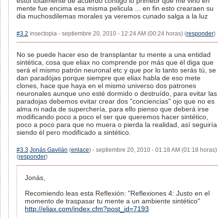
estoi totalmente de acuerdo contigo lo primeor que me vino en
mente fue encima esa misma pelicula ... en fin esto crearaen su
dia muchosdilemas morales ya veremos cunado salga a la luz
#3.2
insectopia - septiembre 20, 2010 - 12:24 AM (00:24 horas) (
responder
)
No se puede hacer eso de transplantar tu mente a una entidad
sintética, cosa que eliax no comprende por más que él diga que
será el mismo patrón neuronal etc y que por lo tanto serás tú, se
dan paradójas porque siempre que eliax habla de eso mete
clones, hace que haya en el mismo universo dos patrones
neuronales aunque uno esté dormido o destruído, para evitar las
paradojas debemos evitar crear dos "conciencias" ojo que no es
alma ni nada de superchería, para ello pienso que deberá irse
modificando poco a poco el ser que queremos hacer sintético,
poco a poco para que no muera o pierda la realidad, así seguiría
siendo él pero modificado a sintético.
#3.3
Jonás Gavilán
(
enlace
) - septiembre 20, 2010 - 01:18 AM (01:18 horas)
(
responder
)
Jonás,
Recomiendo leas esta Reflexión: "Reflexiones 4: Justo en el
momento de traspasar tu mente a un ambiente sintético"
http://eliax.com/index.cfm?post_id=7193