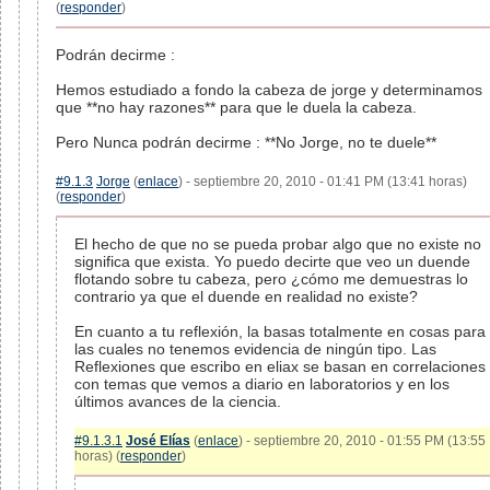
(
responder
)
Podrán decirme :
Hemos estudiado a fondo la cabeza de jorge y determinamos
que **no hay razones** para que le duela la cabeza.
Pero Nunca podrán decirme : **No Jorge, no te duele**
#9.1.3
Jorge
(
enlace
) - septiembre 20, 2010 - 01:41 PM (13:41 horas)
(
responder
)
El hecho de que no se pueda probar algo que no existe no
significa que exista. Yo puedo decirte que veo un duende
flotando sobre tu cabeza, pero ¿cómo me demuestras lo
contrario ya que el duende en realidad no existe?
En cuanto a tu reflexión, la basas totalmente en cosas para
las cuales no tenemos evidencia de ningún tipo. Las
Reflexiones que escribo en eliax se basan en correlaciones
con temas que vemos a diario en laboratorios y en los
últimos avances de la ciencia.
#9.1.3.1
José Elías
(
enlace
) - septiembre 20, 2010 - 01:55 PM (13:55
horas) (
responder
)