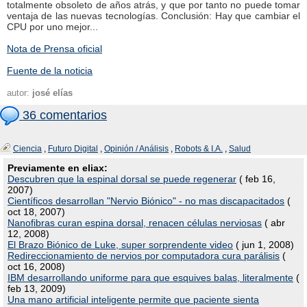
totalmente obsoleto de años atrás, y que por tanto no puede tomar
ventaja de las nuevas tecnologías. Conclusión: Hay que cambiar el
CPU por uno mejor...
Nota de Prensa oficial
Fuente de la noticia
autor:
josé elías
36 comentarios
Ciencia
,
Futuro Digital
,
Opinión / Análisis
,
Robots & I.A.
,
Salud
Previamente en eliax:
Descubren que la espinal dorsal se puede regenerar
( feb 16,
2007)
Científicos desarrollan "Nervio Biónico" - no mas discapacitados
(
oct 18, 2007)
Nanofibras curan espina dorsal, renacen células nerviosas
( abr
12, 2008)
El Brazo Biónico de Luke, super sorprendente video
( jun 1, 2008)
Redireccionamiento de nervios por computadora cura parálisis
(
oct 16, 2008)
IBM desarrollando uniforme para que esquives balas, literalmente
(
feb 13, 2009)
Una mano artificial inteligente permite que paciente sienta