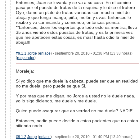
Entonces, Juan se levanta y se va a su casa. En el camino
pasa por el puesto de frutas de la esquina y le dice el frutero:
Oye, dame un plato de frutas variadas con mucha miel de
abeja y que tenga mango, piña, melón y uvas. Entonces lo
recibe y va caminando y comiendo, entonces piensa:
**Entonces, dicen los expertos que todo esto es mentira, llevo
35 años viendo estos puestos de frutas, y es la primera vez
que me apetecen estas cosas, es mas! hasta odio la miel de
abeja!!!
#9.1.1
Jorge
(
enlace
) - septiembre 20, 2010 - 01:38 PM (13:38 horas)
(
responder
)
Moraleja:
Si yo digo que me duele la cabeza, puede ser que en realidad
no me duela, pero puede se que Si.
Y por mas que me digan, no Jorge a usted no le duele nada,
yo lo sigo diciendo, me duele y me duele.
Quien puede asegurar que en verdad no me duele? NADIE.
Entonces, nadie puede decirle a estos pacientes que no estan
sitiendo nada.
#9.1.2
Jorge
(
enlace
) - septiembre 20, 2010 - 01:40 PM (13:40 horas)