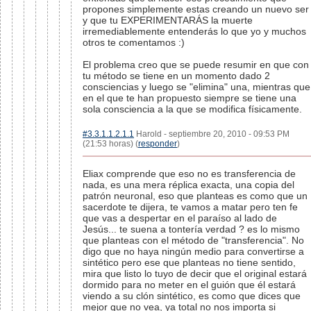
propones simplemente estas creando un nuevo ser
y que tu EXPERIMENTARÁS la muerte
irremediablemente entenderás lo que yo y muchos
otros te comentamos :)
El problema creo que se puede resumir en que con
tu método se tiene en un momento dado 2
consciencias y luego se "elimina" una, mientras que
en el que te han propuesto siempre se tiene una
sola consciencia a la que se modifica físicamente.
#3.3.1.1.2.1.1
Harold - septiembre 20, 2010 - 09:53 PM
(21:53 horas) (
responder
)
Eliax comprende que eso no es transferencia de
nada, es una mera réplica exacta, una copia del
patrón neuronal, eso que planteas es como que un
sacerdote te dijera, te vamos a matar pero ten fe
que vas a despertar en el paraíso al lado de
Jesús... te suena a tontería verdad ? es lo mismo
que planteas con el método de "transferencia". No
digo que no haya ningún medio para convertirse a
sintético pero ese que planteas no tiene sentido,
mira que listo lo tuyo de decir que el original estará
dormido para no meter en el guión que él estará
viendo a su clón sintético, es como que dices que
mejor que no vea, ya total no nos importa si