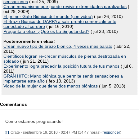
sensaciones
( oct 25, 2009)
Crean mecanismo que puede revivir extremidades paralizadas
(
oct 29, 2009)
El primer Gato Biónico del mundo (con video)
( jun 26, 2010)
El Brazo Biónico de DARPA a salir pronto comercialmente,
conectado al cerebro
( jul 16, 2010)
Pregunta a eliax: ¿Qué es La Singularidad?
( jul 23, 2010)
Posteriormente en eliax:
Crean nuevo tipo de brazo biónico, 4 veces más barato
( abr 22,
2011)
Científicos logran re-crecer músculos de pierna destrozada en
soldado
( jun 21, 2011)
Experimento logra predecir la posición futura de tus manos
( jul 6,
2011)
GRAN HITO: Mano biónica que permite sentir sensaciones a
implantarse este año
( feb 19, 2013)
Video de la mujer que tiene dos manos biónicas
( jun 5, 2013)
Comentarios
Como estamos progresando!
#1
Orate - septiembre 19, 2010 - 02:47 PM (14:47 horas) (
responder
)