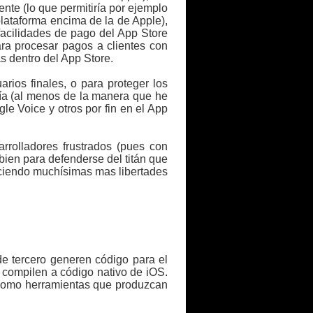
te (lo que permitiría por ejemplo
plataforma encima de la de Apple),
 facilidades de pago del App Store
ra procesar pagos a clientes con
as dentro del App Store.
rios finales, o para proteger los
ría (al menos de la manera que he
e Voice y otros por fin en el App
rrolladores frustrados (pues con
bien para defenderse del titán que
reciendo muchísimas mas libertades
e tercero generen código para el
 compilen a código nativo de iOS.
í como herramientas que produzcan