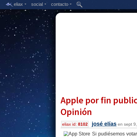
eliax
social
contacto
Apple por fin public
Opinión
josé elías
eliax id:
8102
en sept 9,
Si pudiésemos votar