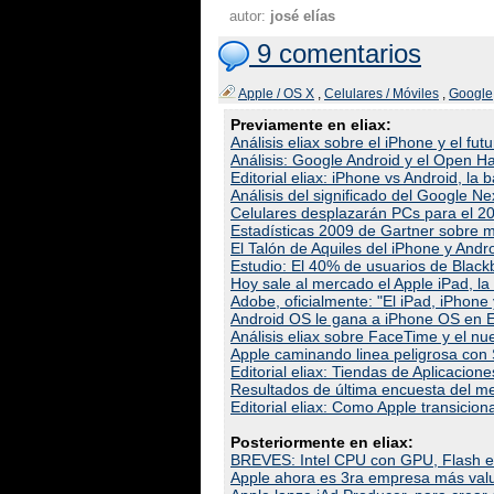
autor:
josé elías
9 comentarios
Apple / OS X
,
Celulares / Móviles
,
Google
Previamente en eliax:
Análisis eliax sobre el iPhone y el fut
Análisis: Google Android y el Open Ha
Editorial eliax: iPhone vs Android, la b
Análisis del significado del Google N
Celulares desplazarán PCs para el 2
Estadísticas 2009 de Gartner sobre m
El Talón de Aquiles del iPhone y Andr
Estudio: El 40% de usuarios de Black
Hoy sale al mercado el Apple iPad, l
Adobe, oficialmente: "El iPad, iPho
Android OS le gana a iPhone OS en 
Análisis eliax sobre FaceTime y el n
Apple caminando linea peligrosa con S
Editorial eliax: Tiendas de Aplicacio
Resultados de última encuesta del m
Editorial eliax: Como Apple transicio
Posteriormente en eliax:
BREVES: Intel CPU con GPU, Flash en 
Apple ahora es 3ra empresa más valu