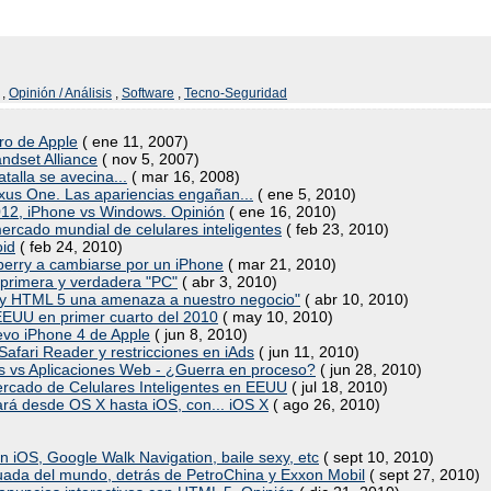
,
Opinión / Análisis
,
Software
,
Tecno-Seguridad
uro de Apple
( ene 11, 2007)
ndset Alliance
( nov 5, 2007)
atalla se avecina...
( mar 16, 2008)
exus One. Las apariencias engañan...
( ene 5, 2010)
012, iPhone vs Windows. Opinión
( ene 16, 2010)
ercado mundial de celulares inteligentes
( feb 23, 2010)
oid
( feb 24, 2010)
berry a cambiarse por un iPhone
( mar 21, 2010)
a primera y verdadera "PC"
( abr 3, 2010)
ne y HTML 5 una amenaza a nuestro negocio"
( abr 10, 2010)
EEUU en primer cuarto del 2010
( may 10, 2010)
uevo iPhone 4 de Apple
( jun 8, 2010)
afari Reader y restricciones en iAds
( jun 11, 2010)
nes vs Aplicaciones Web - ¿Guerra en proceso?
( jun 28, 2010)
ercado de Celulares Inteligentes en EEUU
( jul 18, 2010)
nará desde OS X hasta iOS, con... iOS X
( ago 26, 2010)
iOS, Google Walk Navigation, baile sexy, etc
( sept 10, 2010)
ada del mundo, detrás de PetroChina y Exxon Mobil
( sept 27, 2010)