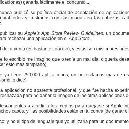
icaciones) ganaría fácilmente el concurso...
unca publicó su política oficial de aceptación de aplicacio
quiabiertos y frustrados con sus manos en las cabezas ca
é.
publicar su
Apple's App Store Review Guidelines
, un docume
para rechazar una aplicación en el
App Store
.
l documento (es bastante conciso), y estas son mis impresiones
que lo escribió me imagino que o tenía un mal día, o quería desa
cer esto mas temprano).
ore ya tiene 250,000 aplicaciones, no necesitamos mas de es
ismo lo dice).
a aplicación no aparenta profesional, y que fue hecha exper
rechazada para no dañar la imagen de las otras aplicaciones de
descontentos a acudir a los medios para quejarse si Apple n
chos casos, y "las posibilidades están en tu contra [de ganar el
co, y no el tipo de lenguaje que yo utilizaría para un document