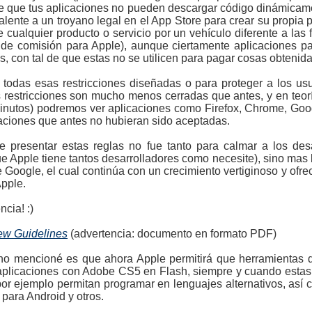
de que tus aplicaciones no pueden descargar código dinámicamen
lente a un troyano legal en el App Store para crear su propia 
cualquier producto o servicio por un vehículo diferente a las
 de comisión para Apple), aunque ciertamente aplicaciones pa
as, con tal de que estas no se utilicen para pagar cosas obtenid
todas esas restricciones diseñadas o para proteger a los usua
s restricciones son mucho menos cerradas que antes, y en teo
inutos) podremos ver aplicaciones como Firefox, Chrome, Googl
caciones que antes no hubieran sido aceptadas.
e presentar estas reglas no fue tanto para calmar a los desa
e Apple tiene tantos desarrolladores como necesite), sino mas 
 Google, el cual continúa con un crecimiento vertiginoso y of
Apple.
cia! :)
ew Guidelines
(advertencia: documento en formato PDF)
o mencioné es que ahora Apple permitirá que herramientas d
r aplicaciones con Adobe CS5 en Flash, siempre y cuando estas
por ejemplo permitan programar en lenguajes alternativos, as
para Android y otros.