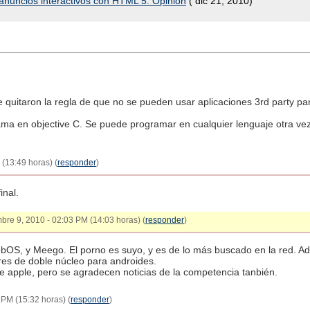
 anuncios interactivos con HTML 5. Opinión
( dic 21, 2010)
e quitaron la regla de que no se pueden usar aplicaciones 3rd party p
rama en objective C. Se puede programar en cualquier lenguaje otra ve
(13:49 horas) (
responder
)
inal.
mbre 9, 2010 - 02:03 PM (14:03 horas) (
responder
)
ebOS, y Meego. El porno es suyo, y es de lo más buscado en la red. A
res de doble núcleo para androides.
 apple, pero se agradecen noticias de la competencia tanbién.
 PM (15:32 horas) (
responder
)