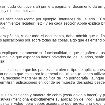
sin duda controversial) primera página, el documento da un 
les y menos emotivas.
ias secciones (como por ejemplo "Interfaces de usuario", "Co
equerimientos legales", etc), y en cada sección Apple explica 
ción.
ra página, y leer todo el documento, debe admitir que al fi
s aplicaciones por sobre todas las cosas, algo que es entendib
o expliquen claramente su funcionalidad, o que engañen al us
mplir, o que expongan datos privados de los usuarios, serán
sa).
que es posible que los padres controlen el tipo de aplicacione
 notado que estos por lo general no utilizan (o saben utilizar,
o ha decidido mantener su política de "no pornografía", aunque 
ermitirán aplicaciones en donde se muestra desnudez desde e
 sus aplicaciones y manera de cobro (cosa obvia a hacer), y po
 suyas (menciona explícitamente su aplicación de iPod), aunq
úsica y video (pero debes asegurarte que provea una experien