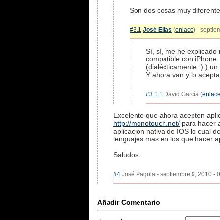
Son dos cosas muy diferentes
#3.1
José Elías
(
enlace
) - septie
Sí, sí, me he explicado
compatible con iPhone. 
(dialécticamente :) ) un
Y ahora van y lo acept
#3.1.1
David García (
enlac
Excelente que ahora acepten apli
http://monotouch.net/
para hacer a
aplicacion nativa de IOS lo cual 
lenguajes mas en los que hacer ap
Saludos
#4
José Pagola - septiembre 9, 2010 - 0
Añadir Comentario