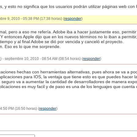
, y esto no significa que los usuarios podrán utilizar páginas web con 
mbre 9, 2010 - 05:38 PM (17:38 horas) (
responder
)
 mal, pero a eso me refería. Adobe iba a hacer justamente eso, permitir
Y entonces Apple dijo que en los nuevos términos no lo iban a permiti
 tiempo y al final Adobe se dió por vencida y canceló el proyecto.
an. Eso es lo que me sorprende.
e
) - septiembre 10, 2010 - 08:54 AM (08:54 horas) (
responder
)
caciones hechas con herramientas alternativas, pues ahora se va a p
plicaciones para IOS, la ventaja que tiene esto es que puedes hacer la
de seguro va a aumentar la cantidad de desarrolladores de manera expo
licaciones es muy facil y de paso es una de los lenguajes que cuenta
4:50 PM (16:50 horas) (
responder
)