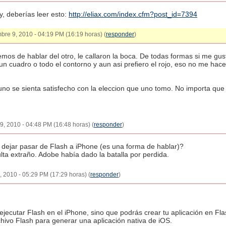
, deberías leer esto:
http://eliax.com/index.cfm?post_id=7394
mbre 9, 2010 - 04:19 PM (16:19 horas) (
responder
)
mos de hablar del otro, le callaron la boca. De todas formas si me gust
un cuadro o todo el contorno y aun asi prefiero el rojo, eso no me hace 
no se sienta satisfecho con la eleccion que uno tomo. No importa que
9, 2010 - 04:48 PM (16:48 horas) (
responder
)
 a dejar pasar de Flash a iPhone (es una forma de hablar)?
lta extraño. Adobe había dado la batalla por perdida.
9, 2010 - 05:29 PM (17:29 horas) (
responder
)
 ejecutar Flash en el iPhone, sino que podrás crear tu aplicación en F
hivo Flash para generar una aplicación nativa de iOS.