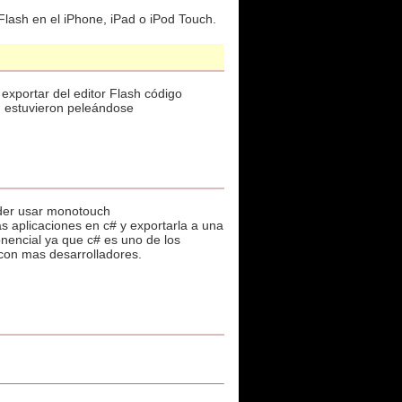
Flash en el iPhone, iPad o iPod Touch.
 exportar del editor Flash código
r, estuvieron peleándose
oder usar monotouch
s aplicaciones en c# y exportarla a una
nencial ya que c# es uno de los
 con mas desarrolladores.