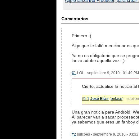
Apple lanza iAd Producer, para crear
Comentarios
Primero :)
Algo que te faltó mencionar es qu
Ya no es obligatorio que se prog
lanzó adobe aquella vez. :)
#1
LOL - septiembre 9, 2010 - 01:49 PM 
Cierto, actualicé la noticia al f
#1.1
José Elías
(
enlace
) - septie
Una gran noticia para Android, W
Al parecer van a sacar procesado
ya sabemos que eres un fanboy de
#2
mitcoes - septiembre 9, 2010 - 03:32