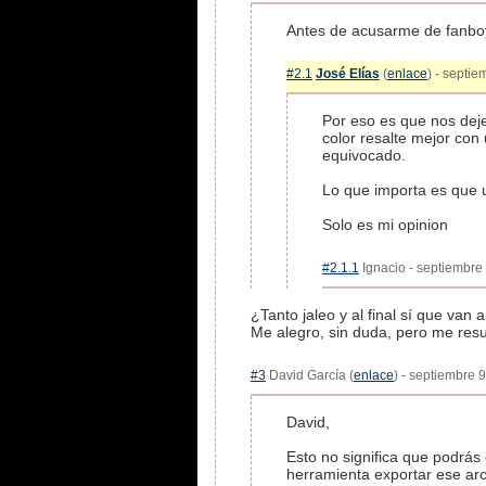
Antes de acusarme de fanboy
#2.1
José Elías
(
enlace
) - septie
Por eso es que nos deje
color resalte mejor con 
equivocado.
Lo que importa es que u
Solo es mi opinion
#2.1.1
Ignacio - septiembre 
¿Tanto jaleo y al final sí que van
Me alegro, sin duda, pero me resu
#3
David García (
enlace
) - septiembre 
David,
Esto no significa que podrás
herramienta exportar ese arc