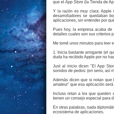
que el
App Store
(la Tienda de Apl
Y la razón es muy clara: Apple n
desarrolladores se quedaban bo
aplicaciones, sin entender por qu
Pues hoy, la empresa acaba de 
detalles cuales son sus criterios 
Me tomé unos minutos para leer e
1. Inicia bastante arrogante (el 
duda ha recibido Apple por no ha
Just al inicio dicen "El App St
sonidos de pedos: (en serio, así m
Además dicen que si notan que l
amateur" que esa aplicación será 
Incluso retan a los que queden 
tienen un consejo especial para di
En otras palabras, nada diplomáti
ecosistema de aplicaciones.