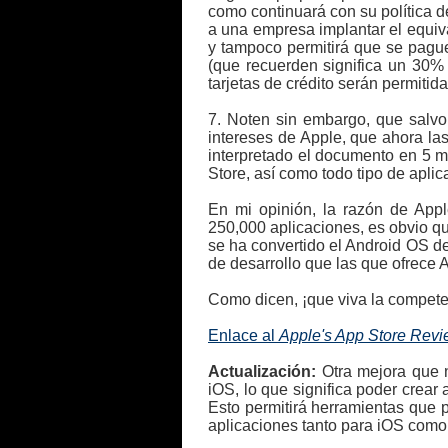
como continuará con su política 
a una empresa implantar el equiva
y tampoco permitirá que se pague 
(que recuerden significa un 30%
tarjetas de crédito serán permitid
7. Noten sin embargo, que salvo 
intereses de Apple, que ahora la
interpretado el documento en 5 m
Store, así como todo tipo de apli
En mi opinión, la razón de Appl
250,000 aplicaciones, es obvio qu
se ha convertido el Android OS de
de desarrollo que las que ofrece 
Como dicen, ¡que viva la competen
Enlace al
Apple's App Store Revi
Actualización:
Otra mejora que n
iOS, lo que significa poder crea
Esto permitirá herramientas que 
aplicaciones tanto para iOS como 