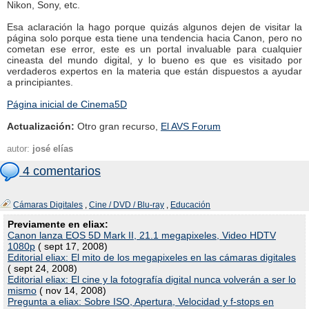
Nikon, Sony, etc.
Esa aclaración la hago porque quizás algunos dejen de visitar la
página solo porque esta tiene una tendencia hacia Canon, pero no
cometan ese error, este es un portal invaluable para cualquier
cineasta del mundo digital, y lo bueno es que es visitado por
verdaderos expertos en la materia que están dispuestos a ayudar
a principiantes.
Página inicial de Cinema5D
Actualización:
Otro gran recurso,
El AVS Forum
autor:
josé elías
4 comentarios
Cámaras Digitales
,
Cine / DVD / Blu-ray
,
Educación
Previamente en eliax:
Canon lanza EOS 5D Mark II, 21.1 megapixeles, Video HDTV
1080p
( sept 17, 2008)
Editorial eliax: El mito de los megapixeles en las cámaras digitales
( sept 24, 2008)
Editorial eliax: El cine y la fotografía digital nunca volverán a ser lo
mismo
( nov 14, 2008)
Pregunta a eliax: Sobre ISO, Apertura, Velocidad y f-stops en