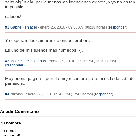
salto algún día, por lo menos las intenciones existen, y ya no es tan
imposible.
saludos!
#2
Gabriel
(
enlace
) - enero 26, 2010 - 09:38 AM (09:38 horas) (
responder
)
Yo esperare las cámaras de ondas terahertz.
Es uno de mis sueños mas humedos ;-).
#3
federico de las pepas
- enero 26, 2010 - 12:10 PM (12:10 horas)
(
responder
)
Muy buena pagina... pero la mejor camara para mi es la de fz38 de
panasonic
#4
Nikolas - enero 27, 2010 - 05:42 PM (17:42 horas) (
responder
)
Añadir Comentario
tu nombre
tu email
(opcional)