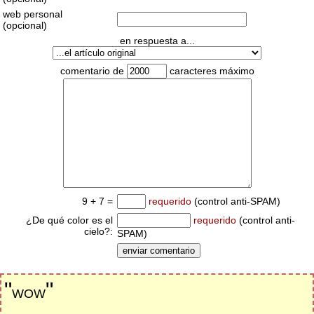
web personal
(opcional)
en respuesta a...
comentario de
caracteres máximo
9 + 7 =
requerido
(control anti-SPAM)
¿De qué color es el
requerido
(control anti-
cielo?:
SPAM)
"
"
WOW