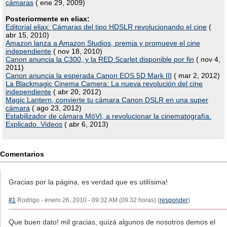
cámaras
( ene 29, 2009)
Posteriormente en eliax:
Editorial eliax: Cámaras del tipo HDSLR revolucionando el cine
(
abr 15, 2010)
Amazon lanza a Amazon Studios, premia y promueve el cine
independiente
( nov 18, 2010)
Canon anuncia la C300, y la RED Scarlet disponible por fin
( nov 4,
2011)
Canon anuncia la esperada Canon EOS 5D Mark III
( mar 2, 2012)
La Blackmagic Cinema Camera: La nueva revolución del cine
independiente
( abr 20, 2012)
Magic Lantern, convierte tu cámara Canon DSLR en una super
cámara
( ago 23, 2012)
Estabilizador de cámara MōVI, a revolucionar la cinematografía.
Explicado. Videos
( abr 6, 2013)
Comentarios
Gracias por la página, es verdad que es utilísima!
#1
Rodrigo - enero 26, 2010 - 09:32 AM (09:32 horas) (
responder
)
Que buen dato! mil gracias, quizá algunos de nosotros demos el