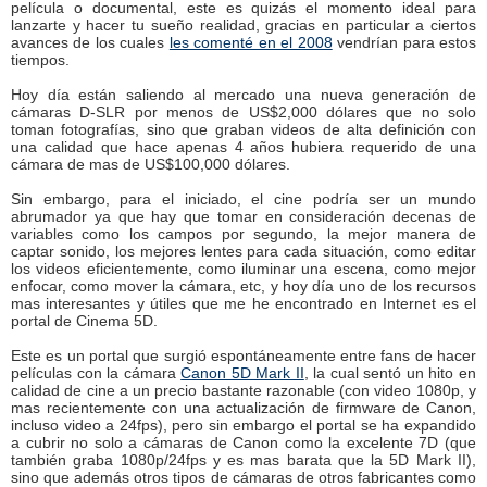
película o documental, este es quizás el momento ideal para
lanzarte y hacer tu sueño realidad, gracias en particular a ciertos
avances de los cuales
les comenté en el 2008
vendrían para estos
tiempos.
Hoy día están saliendo al mercado una nueva generación de
cámaras D-SLR por menos de US$2,000 dólares que no solo
toman fotografías, sino que graban videos de alta definición con
una calidad que hace apenas 4 años hubiera requerido de una
cámara de mas de US$100,000 dólares.
Sin embargo, para el iniciado, el cine podría ser un mundo
abrumador ya que hay que tomar en consideración decenas de
variables como los campos por segundo, la mejor manera de
captar sonido, los mejores lentes para cada situación, como editar
los videos eficientemente, como iluminar una escena, como mejor
enfocar, como mover la cámara, etc, y hoy día uno de los recursos
mas interesantes y útiles que me he encontrado en Internet es el
portal de Cinema 5D.
Este es un portal que surgió espontáneamente entre fans de hacer
películas con la cámara
Canon 5D Mark II
, la cual sentó un hito en
calidad de cine a un precio bastante razonable (con video 1080p, y
mas recientemente con una actualización de firmware de Canon,
incluso video a 24fps), pero sin embargo el portal se ha expandido
a cubrir no solo a cámaras de Canon como la excelente 7D (que
también graba 1080p/24fps y es mas barata que la 5D Mark II),
sino que además otros tipos de cámaras de otros fabricantes como