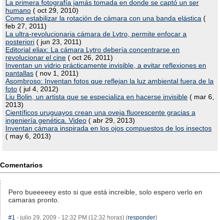
La primera fotografía jamás tomada en donde se captó un ser
humano
( oct 29, 2010)
Como estabilizar la rotación de cámara con una banda elástica
(
feb 27, 2011)
La ultra-revolucionaria cámara de Lytro, permite enfocar a
posteriori
( jun 23, 2011)
Editorial eliax: La cámara Lytro debería concentrarse en
revolucionar el cine
( oct 26, 2011)
Inventan un vidrio prácticamente invisible, a evitar reflexiones en
pantallas
( nov 1, 2011)
Asombroso: Inventan fotos que reflejan la luz ambiental fuera de la
foto
( jul 4, 2012)
Liu Bolin, un artista que se especializa en hacerse invisible
( mar 6,
2013)
Científicos uruguayos crean una oveja fluorescente gracias a
ingeniería genética. Video
( abr 29, 2013)
Inventan cámara inspirada en los ojos compuestos de los insectos
( may 6, 2013)
Comentarios
Pero bueeeeey esto si que está increible, solo espero verlo en
camaras pronto.
#1
- julio 29, 2009 - 12:32 PM (12:32 horas) (
responder
)