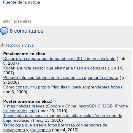
Fuente de la noticia
autor:
josé elías
8 comentarios
Tecnología Visual
Previamente en eliax:
Desarrollan cámara que toma fotos en 3D con un solo lente
( feb
8, 2007)
Kodak anuncia sensor que eliminaría flash en cámaras
( jun 14,
2007)
Primera foto con fotones entrelazados, sin apuntar la cámara
( jul
2, 2008)
Cómo construir tu propio "ring flash" para sorprendentes fotos
(
ene 6, 2009)
Posteriormente en eliax:
Y mas noticias breves (Google y China, microSDHC 32GB, iPhone
sin contratos, etc)
( mar 23, 2010)
Tecnología para sacar imágenes de alta resolución de video de
baja resolución
( may 13, 2010)
Tecnología que arregla fotos borrosas con sensores de
movimiento y giroscopios
( ago 4, 2010)