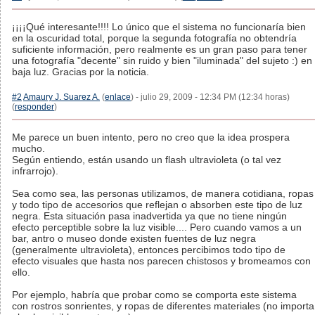
¡¡¡¡Qué interesante!!!! Lo único que el sistema no funcionaría bien
en la oscuridad total, porque la segunda fotografía no obtendría
suficiente información, pero realmente es un gran paso para tener
una fotografía "decente" sin ruido y bien "iluminada" del sujeto :) en
baja luz. Gracias por la noticia.
#2
Amaury J. Suarez A.
(
enlace
) - julio 29, 2009 - 12:34 PM (12:34 horas)
(
responder
)
Me parece un buen intento, pero no creo que la idea prospera
mucho.
Según entiendo, están usando un flash ultravioleta (o tal vez
infrarrojo).
Sea como sea, las personas utilizamos, de manera cotidiana, ropas
y todo tipo de accesorios que reflejan o absorben este tipo de luz
negra. Esta situación pasa inadvertida ya que no tiene ningún
efecto perceptible sobre la luz visible.... Pero cuando vamos a un
bar, antro o museo donde existen fuentes de luz negra
(generalmente ultravioleta), entonces percibimos todo tipo de
efecto visuales que hasta nos parecen chistosos y bromeamos con
ello.
Por ejemplo, habría que probar como se comporta este sistema
con rostros sonrientes, y ropas de diferentes materiales (no importa