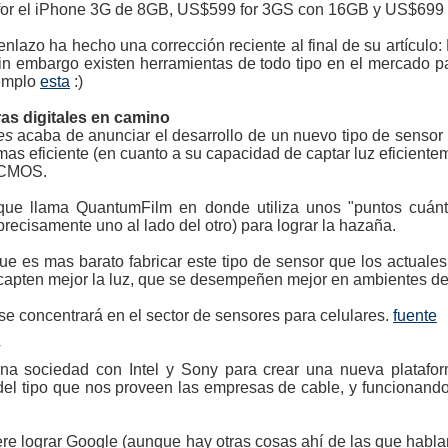
 for el iPhone 3G de 8GB, US$599 for 3GS con 16GB y US$699
nlazo ha hecho una corrección reciente al final de su artículo:
n embargo existen herramientas de todo tipo en el mercado pa
jemplo
esta
:)
as digitales en camino
es
acaba de anunciar el desarrollo de un nuevo tipo de sensor 
as eficiente (en cuanto a su capacidad de captar luz eficientem
 CMOS.
que llama QuantumFilm en donde utiliza unos "puntos cuánti
ecisamente uno al lado del otro) para lograr la hazaña.
e es mas barato fabricar este tipo de sensor que los actuales,
apten mejor la luz, que se desempeñen mejor en ambientes de 
se concentrará en el sector de sensores para celulares.
fuente
V
na sociedad con Intel y Sony para crear una nueva platafor
 del tipo que nos proveen las empresas de cable, y funcionando
e lograr Google (aunque hay otras cosas ahí de las que hablaré 