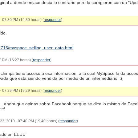
original a donde enlace decía lo contrario pero lo corrigieron con un "Up
- 07:30 PM (19:30 horas) (
responder
)
ido.
91716/myspace_selling_user_data.html
7 PM (16:27 horas) (
responder
)
chimps tiene acceso a esa información, a la cual MySpace le da acces
ada que está siendo vendida por medio de un intermediario. :(
- 07:29 PM (19:29 horas) (
responder
)
.. ahora que opinas sobre Facebook porque se dice lo mismo de Faceb
ce!
 23, 2010 - 07:40 PM (19:40 horas) (
responder
)
ueado en EEUU