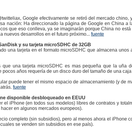
twitteliax, Google efectivamente se retiró del mercado chino, 
esa nación: Ha direccionado la página de Google en China a 
cos que eso conlleva, ya se imaginarán porque China no está f
a nuevos desarrollos en el futuro próximo...
fuente
 SanDisk y su tarjeta microSDHC de 32GB
ado una tarjeta en el formato microSDHC que almacena unos 
s que una tarjeta microSDHC es mas pequeña que la uña de
pocos años requería de un disco duro del tamaño de una caja
lular puede tener el mismo espacio de almacenamiento (y de m
 atrás.
fuente
hone disponible desbloqueado en EEUU
r el iPhone (en todos sus modelos) libres de contratos y to
ía hacer en algunos mercados europeos).
cio completo (sin subsidios), pero al menos ahora el iPhone c
 cuales se venden sin subsidios en ese país).