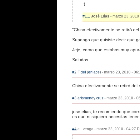
:)
#1.1
José Elías
- marzo 23, 2010 
"China efectivamente se retiró de
Supongo que quisiste decir que g
Jeje, como que estabas muy apurad
Saludos
#2
Fidel
(
enlace
) - marzo 23, 2010 - 06
China efectivamente se retiró del
#3
arismendy cruz
- marzo 23, 2010 - 0
jose elias, te recomiendo que corri
es que ni siquiera necesitas tene
#4
el_venga - marzo 23, 2010 - 04:27 P