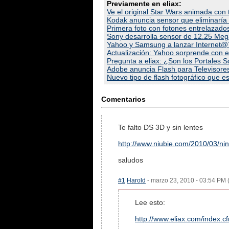
Previamente en eliax:
Ve el original Star Wars animada con 
Kodak anuncia sensor que eliminaría
Primera foto con fotones entrelazado
Sony desarrolla sensor de 12.25 Mega
Yahoo y Samsung a lanzar Internet@T
Actualización: Yahoo sorprende con 
Pregunta a eliax: ¿Son los Portales S
Adobe anuncia Flash para Televisore
Nuevo tipo de flash fotográfico que es
Comentarios
Te falto DS 3D y sin lentes
http://www.niubie.com/2010/03/nin
saludos
#1
Harold
- marzo 23, 2010 - 03:54 PM (
Lee esto:
http://www.eliax.com/index.