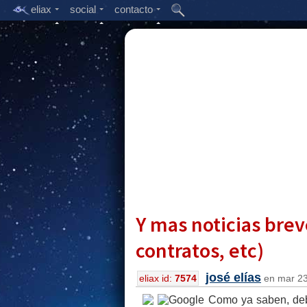
eliax
social
contacto
Y mas noticias bre
contratos, etc)
josé elías
eliax id:
7574
en mar 23
Como ya saben, debi