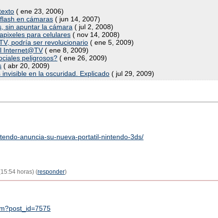
texto
( ene 23, 2006)
 flash en cámaras
( jun 14, 2007)
s, sin apuntar la cámara
( jul 2, 2008)
pixeles para celulares
( nov 14, 2008)
V, podría ser revolucionario
( ene 5, 2009)
el Internet@TV
( ene 8, 2009)
ociales peligrosos?
( ene 26, 2009)
s
( abr 20, 2009)
 invisible en la oscuridad. Explicado
( jul 29, 2009)
tendo-anuncia-su-nueva-portatil-nintendo-3ds/
15:54 horas) (
responder
)
cfm?post_id=7575