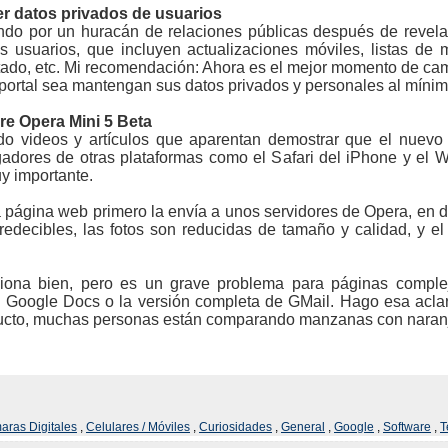
r datos privados de usuarios
do por un huracán de relaciones públicas después de revel
 usuarios, que incluyen actualizaciones móviles, listas de m
estado, etc. Mi recomendación: Ahora es el mejor momento de c
l portal sea mantengan sus datos privados y personales al míni
re Opera Mini 5 Beta
 videos y artículos que aparentan demostrar que el nuevo
dores de otras plataformas como el Safari del iPhone y el W
y importante.
 página web primero la envía a unos servidores de Opera, en
edecibles, las fotos son reducidas de tamaño y calidad, y el
ciona bien, pero es un grave problema para páginas comple
o Google Docs o la versión completa de GMail. Hago esa acl
ducto, muchas personas están comparando manzanas con naranj
ras Digitales
,
Celulares / Móviles
,
Curiosidades
,
General
,
Google
,
Software
,
T