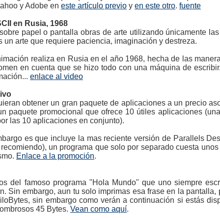
 Yahoo y Adobe en
este artículo previo
y
en este otro
.
fuente
CII en Rusia, 1968
 sobre papel o pantalla obras de arte utilizando únicamente la
s un arte que requiere paciencia, imaginación y destreza.
animación realiza en Rusia en el año 1968, hecha de las manera
omen en cuenta que se hizo todo con una máquina de escribir,
ación...
enlace al video
ivo
eran obtener un gran paquete de aplicaciones a un precio aso
n paquete promocional que ofrece 10 útiles aplicaciones (una
r las 10 aplicaciones en conjunto).
mbargo es que incluye la mas reciente versión de Parallels Des
o recomiendo), un programa que solo por separado cuesta unos
ismo.
Enlace a la promoción
.
os del famoso programa "Hola Mundo" que uno siempre escr
. Sin embargo, aun tu solo imprimas esa frase en la pantalla, 
iloBytes, sin embargo como verán a continuación si estás disp
asombrosos 45 Bytes.
Vean como aquí
.