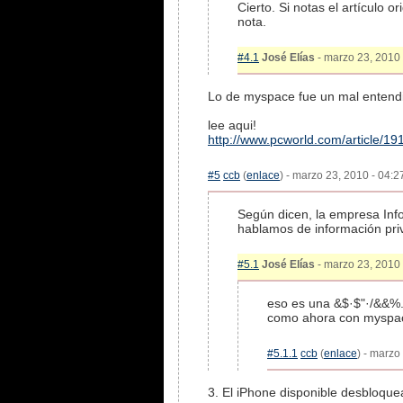
Cierto. Si notas el artículo 
nota.
#4.1
José Elías
- marzo 23, 2010 
Lo de myspace fue un mal entend
lee aqui!
http://www.pcworld.com/article/1
#5
ccb
(
enlace
) - marzo 23, 2010 - 04:2
Según dicen, la empresa Info
hablamos de información priv
#5.1
José Elías
- marzo 23, 2010 
eso es una &$·$"·/&&%.
como ahora con myspa
#5.1.1
ccb
(
enlace
) - marzo
3. El iPhone disponible desbloq