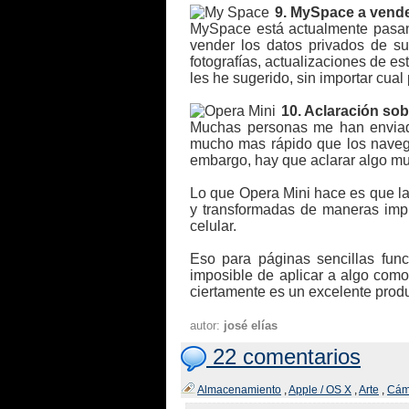
9. MySpace a vende
MySpace está actualmente pasan
vender los datos privados de sus
fotografías, actualizaciones de 
les he sugerido, sin importar cua
10. Aclaración sob
Muchas personas me han enviado
mucho mas rápido que los navega
embargo, hay que aclarar algo mu
Lo que Opera Mini hace es que la
y transformadas de maneras impr
celular.
Eso para páginas sencillas fun
imposible de aplicar a algo com
ciertamente es un excelente pro
autor:
josé elías
22 comentarios
Almacenamiento
,
Apple / OS X
,
Arte
,
Cáma