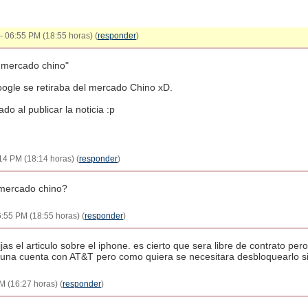
- 06:55 PM (18:55 horas) (
responder
)
l mercado chino"
oogle se retiraba del mercado Chino xD.
o al publicar la noticia :p
:14 PM (18:14 horas) (
responder
)
 mercado chino?
6:55 PM (18:55 horas) (
responder
)
jas el articulo sobre el iphone. es cierto que sera libre de contrato pe
r una cuenta con AT&T pero como quiera se necesitara desbloquearlo si
M (16:27 horas) (
responder
)