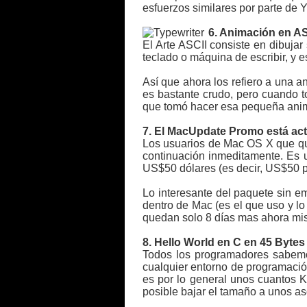
esfuerzos similares por parte de
6. Animación en AS
El Arte ASCII consiste en dibujar
teclado o máquina de escribir, y e
Así que ahora los refiero a una 
es bastante crudo, pero cuando t
que tomó hacer esa pequeña anim
7. El MacUpdate Promo está act
Los usuarios de Mac OS X que qui
continuación inmeditamente. Es u
US$50 dólares (es decir, US$50 po
Lo interesante del paquete sin e
dentro de Mac (es el que uso y l
quedan solo 8 días mas ahora m
8. Hello World en C en 45 Bytes
Todos los programadores sabem
cualquier entorno de programación
es por lo general unos cuantos K
posible bajar el tamaño a unos 