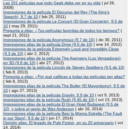
Las 101 películas que todo Geek debe ver en su vida
( jul 26,
2008)
Impresiones de la película El Discurso del Rey (The King's
Speech), 9.7 de 10
( feb 25, 2011)
Impresiones de la película Le Concert (El Gran Concierto), 9.5 de
10
( may 29, 2011)
Pregunta a eliax: ¿Tus películas favoritas de todos los tiempos?
(
sept 21, 2011)
Impresiones de la película Anonymous (9.7 de 10)
( dic 30, 2011)
Impresiones eliax de la película Drive (9.5 de 10)
( ene 14, 2012)
Impresiones de la película Extremely Loud and Incredibly Close
(9.3 de 10)
( abr 2, 2012)
Impresiones eliax de la película The Avengers (Los Vengadores),
en 3D (9.8 de 10)
( abr 27, 2012)
Impresiones de la película Lincoln de Steven Spielberg (9.5 de 10)
( feb 8, 2013)
Pregunta a eliax: ¿Por qué calificas a todas las películas tan altas?
( feb 8, 2013)
Impresiones eliax de la película The Butler (El Mayordomo): 9.5 de
10
( ago 27, 2013)
Impresiones eliax de la película Gravity. 9.9 de 10
( oct 9, 2013)
impresiones eliax de la película Rush (9.45 de 10)
( oct 13, 2013)
Impresiones eliax de la película El Gran Hotel Budapest (9.5 de
10), y sobre el genio de Wes Anderson
( abr 16, 2014)
Impresiones eliax de la película Bajo la Misma Estrella (The Fault
in our Stars), 9.5 de 10
( jun 17, 2014)
Opinión eliax: El legado de Pulp Fiction, en su 20 aniversario
( oct
14, 2014)