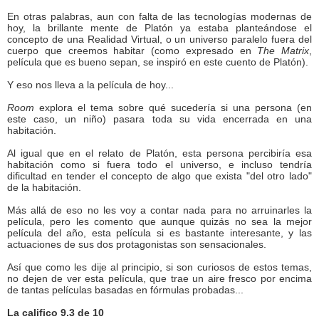
En otras palabras, aun con falta de las tecnologías modernas de
hoy, la brillante mente de Platón ya estaba planteándose el
concepto de una Realidad Virtual, o un universo paralelo fuera del
cuerpo que creemos habitar (como expresado en
The Matrix
,
película que es bueno sepan, se inspiró en este cuento de Platón).
Y eso nos lleva a la película de hoy...
Room
explora el tema sobre qué sucedería si una persona (en
este caso, un niño) pasara toda su vida encerrada en una
habitación.
Al igual que en el relato de Platón, esta persona percibiría esa
habitación como si fuera todo el universo, e incluso tendría
dificultad en tender el concepto de algo que exista "del otro lado"
de la habitación.
Más allá de eso no les voy a contar nada para no arruinarles la
película, pero les comento que aunque quizás no sea la mejor
película del año, esta película si es bastante interesante, y las
actuaciones de sus dos protagonistas son sensacionales.
Así que como les dije al principio, si son curiosos de estos temas,
no dejen de ver esta película, que trae un aire fresco por encima
de tantas películas basadas en fórmulas probadas...
La califico 9.3 de 10