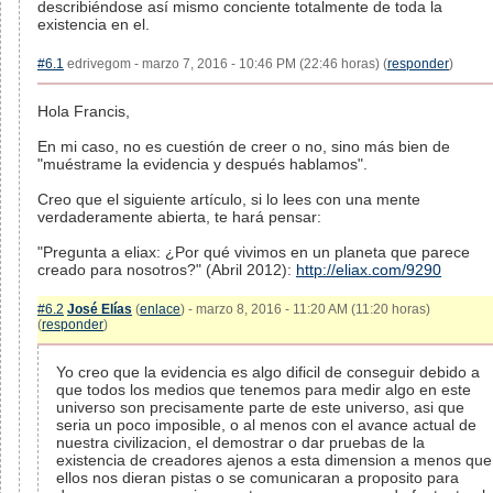
describiéndose así mismo conciente totalmente de toda la
existencia en el.
#6.1
edrivegom - marzo 7, 2016 - 10:46 PM (22:46 horas) (
responder
)
Hola Francis,
En mi caso, no es cuestión de creer o no, sino más bien de
"muéstrame la evidencia y después hablamos".
Creo que el siguiente artículo, si lo lees con una mente
verdaderamente abierta, te hará pensar:
"Pregunta a eliax: ¿Por qué vivimos en un planeta que parece
creado para nosotros?" (Abril 2012):
http://eliax.com/9290
#6.2
José Elías
(
enlace
) - marzo 8, 2016 - 11:20 AM (11:20 horas)
(
responder
)
Yo creo que la evidencia es algo dificil de conseguir debido a
que todos los medios que tenemos para medir algo en este
universo son precisamente parte de este universo, asi que
seria un poco imposible, o al menos con el avance actual de
nuestra civilizacion, el demostrar o dar pruebas de la
existencia de creadores ajenos a esta dimension a menos que
ellos nos dieran pistas o se comunicaran a proposito para