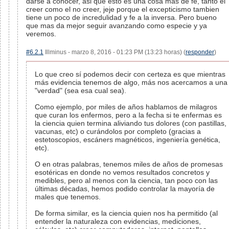
darse a conocer, asi que esto es una cosa mas de fe, tanto el
creer como el no creer, jeje porque el excepticismo tambien
tiene un poco de incredulidad y fe a la inversa. Pero bueno
que mas da mejor seguir avanzando como especie y ya
veremos.
#6.2.1
Illminus - marzo 8, 2016 - 01:23 PM (13:23 horas) (
responder
)
Lo que creo sí podemos decir con certeza es que mientras
más evidencia tenemos de algo, más nos acercamos a una
"verdad" (sea esa cual sea).
Como ejemplo, por miles de años hablamos de milagros
que curan los enfermos, pero a la fecha si te enfermas es
la ciencia quien termina aliviando tus dolores (con pastillas,
vacunas, etc) o curándolos por completo (gracias a
estetoscopios, escáners magnéticos, ingeniería genética,
etc).
O en otras palabras, tenemos miles de años de promesas
esotéricas en donde no vemos resultados concretos y
medibles, pero al menos con la ciencia, tan poco con las
últimas décadas, hemos podido controlar la mayoría de
males que tenemos.
De forma similar, es la ciencia quien nos ha permitido (al
entender la naturaleza con evidencias, mediciones,