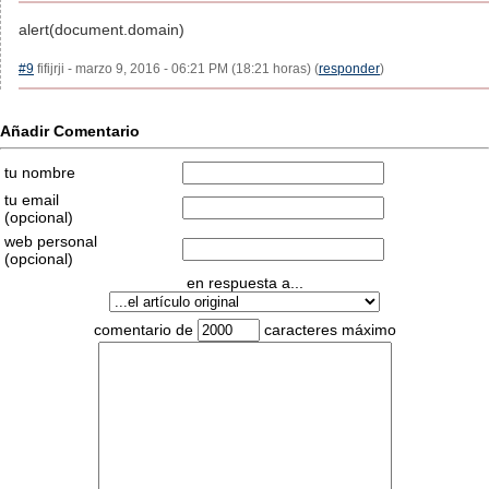
alert(document.domain)
#9
fifijrji - marzo 9, 2016 - 06:21 PM (18:21 horas) (
responder
)
Añadir Comentario
tu nombre
tu email
(opcional)
web personal
(opcional)
en respuesta a...
comentario de
caracteres máximo