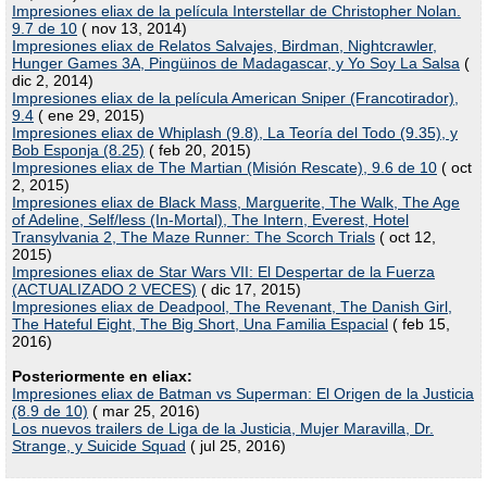
Impresiones eliax de la película Interstellar de Christopher Nolan.
9.7 de 10
( nov 13, 2014)
Impresiones eliax de Relatos Salvajes, Birdman, Nightcrawler,
Hunger Games 3A, Pingüinos de Madagascar, y Yo Soy La Salsa
(
dic 2, 2014)
Impresiones eliax de la película American Sniper (Francotirador),
9.4
( ene 29, 2015)
Impresiones eliax de Whiplash (9.8), La Teoría del Todo (9.35), y
Bob Esponja (8.25)
( feb 20, 2015)
Impresiones eliax de The Martian (Misión Rescate), 9.6 de 10
( oct
2, 2015)
Impresiones eliax de Black Mass, Marguerite, The Walk, The Age
of Adeline, Self/less (In-Mortal), The Intern, Everest, Hotel
Transylvania 2, The Maze Runner: The Scorch Trials
( oct 12,
2015)
Impresiones eliax de Star Wars VII: El Despertar de la Fuerza
(ACTUALIZADO 2 VECES)
( dic 17, 2015)
Impresiones eliax de Deadpool, The Revenant, The Danish Girl,
The Hateful Eight, The Big Short, Una Familia Espacial
( feb 15,
2016)
Posteriormente en eliax:
Impresiones eliax de Batman vs Superman: El Origen de la Justicia
(8.9 de 10)
( mar 25, 2016)
Los nuevos trailers de Liga de la Justicia, Mujer Maravilla, Dr.
Strange, y Suicide Squad
( jul 25, 2016)