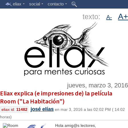
eliax
social
contacto
A+
texto:
A-
jueves, marzo 3, 2016
Eliax explica (e impresiones de) la película
Room ("La Habitación")
josé elías
eliax id:
11482
en mar 3, 2016 a las 02:02 PM ( 14:02
horas)
Hola amig@s lectores,