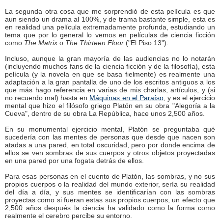
La segunda otra cosa que me sorprendió de esta película es que
aun siendo un drama al 100%, y de trama bastante simple, esta es
en realidad una película extremadamente profunda, estudiando un
tema que por lo general lo vemos en películas de ciencia ficción
como
The Matrix
o
The Thirteen Floor
("El Piso 13").
Incluso, aunque la gran mayoría de las audiencias no lo notarán
(incluyendo muchos fans de la ciencia ficción y de la filosofía), esta
película (y la novela en que se basa fielmente) es realmente una
adaptación a la gran pantalla de uno de los escritos antiguos a los
que más hago referencia en varias de mis charlas, artículos, y (si
no recuerdo mal) hasta en
Máquinas en el Paraíso
, y es el ejercicio
mental que hizo el filósofo griego Platón en su obra "Alegoría a la
Cueva", dentro de su obra La República, hace unos 2,500 años.
En su monumental ejercicio mental, Platón se preguntaba qué
sucedería con las mentes de personas que desde que nacen son
atadas a una pared, en total oscuridad, pero por donde encima de
ellos se ven sombras de sus cuerpos y otros objetos proyectadas
en una pared por una fogata detrás de ellos.
Para esas personas en el cuento de Platón, las sombras, y no sus
propios cuerpos o la realidad del mundo exterior, sería su realidad
del día a día, y sus mentes se identificarían con las sombras
proyectas como si fueran estas sus propios cuerpos, un efecto que
2,500 años después la ciencia ha validado como la forma como
realmente el cerebro percibe su entorno.