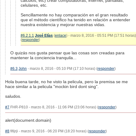
cálculos, etc) crear computadoras, internet, pantallas,
celulares, etc.
Sencillamente no hay comparación en el gran resultado
que el método científico ha tenido en relación a entender
nuestra existencia y mejorar nuestras vidas.
#6.2.1.1
José Elías
(
enlace
) - marzo 8, 2016 - 05:51 PM (17:51 horas)
(
responder
)
O quizás nos gusta pensar que las cosas son creadas para
mantener la conciencia tranquila...
#6.3
John
- marzo 8, 2016 - 05:10 PM (17:10 horas) (
responder
)
Hola buena tarde, no he visto la pelicula, pero la premisa se me
hace similar a la pelicula "mockin bird dont sing".
saludos.
#7
FHR-P810 - marzo 8, 2016 - 11:06 PM (23:06 horas) (
responder
)
alert(document.domain)
#8
fifijrji - marzo 9, 2016 - 06:20 PM (18:20 horas) (
responder
)