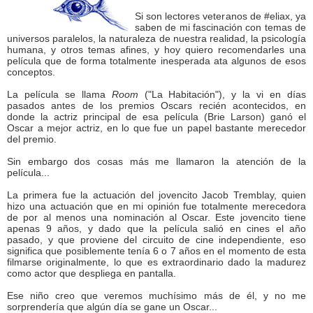
Si son lectores veteranos de #eliax, ya
saben de mi fascinación con temas de
universos paralelos, la naturaleza de nuestra realidad, la psicología
humana, y otros temas afines, y hoy quiero recomendarles una
película que de forma totalmente inesperada ata algunos de esos
conceptos.
La película se llama
Room
("La Habitación"), y la vi en días
pasados antes de los premios Oscars recién acontecidos, en
donde la actriz principal de esa película (Brie Larson) ganó el
Oscar a mejor actriz, en lo que fue un papel bastante merecedor
del premio.
Sin embargo dos cosas más me llamaron la atención de la
película...
La primera fue la actuación del jovencito Jacob Tremblay, quien
hizo una actuación que en mi opinión fue totalmente merecedora
de por al menos una nominación al Oscar. Este jovencito tiene
apenas 9 años, y dado que la película salió en cines el año
pasado, y que proviene del circuito de cine independiente, eso
significa que posiblemente tenía 6 o 7 años en el momento de esta
filmarse originalmente, lo que es extraordinario dado la madurez
como actor que despliega en pantalla.
Ese niño creo que veremos muchísimo más de él, y no me
sorprendería que algún día se gane un Oscar...