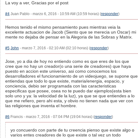
La voy a ver, Gracias por el post
#4
Juan Pablo - marzo 6, 2016 - 10:59 AM (10:59 horas) (
responder
)
Hemos tenido el mismo pensamiento pues mientras veia la
excelente actuacion de Jacob (Siento que se merecia un Oscar) mi
mente no dejaba de pensar en la Alegoria de las Sobras y Matrix.
#5
John
- marzo 7, 2016 - 02:10 AM (02:10 horas) (
responder
)
Jose, yo a dia de hoy no entiendo como es que eres de los que
cree que no hay un creador(o una serie de creadores) que haya
puesto en accion este universo, asi como conocemos los
desarrolladores el funcionamiento de un videojuego, se supone que
entiendas que todo lo que existe, materia/energia, espacio, y
conciencia, debio ser programada con las caracteristicas
especificas que posee, osea no te puedo dar ejemplos(esta bien
solo uno y ya: la velocidad de la luz), ya que se que entiendes a lo
que me refiero, pero ahi esta, y obvio no tienen nada que ver con
las religiones que inventa el hombre.
#6
Francis - marzo 7, 2016 - 07:04 PM (19:04 horas) (
responder
)
yo concuerdo con parte de tu creencia pienso que existe algo o
varios entes creadores de lo que existe o tal vez un todo