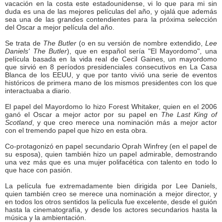
vacación en la costa este estadounidense, vi lo que para mi sin
duda es una de las mejores películas del año, y ojalá que además
sea una de las grandes contendientes para la próxima selección
del Oscar a mejor película del año.
Se trata de
The Butler
(o en su versión de nombre extendido,
Lee
Daniels' The Butler
), que en español sería "El Mayordomo", una
película basada en la vida real de Cecil Gaines, un mayordomo
que sirvió en 8 períodos presidenciales consecutivos en La Casa
Blanca de los EEUU, y que por tanto vivió una serie de eventos
históricos de primera mano de los mismos presidentes con los que
interactuaba a diario.
El papel del Mayordomo lo hizo Forest Whitaker, quien en el 2006
ganó el Oscar a mejor actor por su papel en
The Last King of
Scotland
, y que creo merece una nominación más a mejor actor
con el tremendo papel que hizo en esta obra.
Co-protagonizó en papel secundario Oprah Winfrey (en el papel de
su esposa), quien también hizo un papel admirable, demostrando
una vez más que es una mujer polifacética con talento en todo lo
que hace con pasión.
La película fue extremadamente bien dirigida por Lee Daniels,
quien también creo se merece una nominación a mejor director, y
en todos los otros sentidos la película fue excelente, desde el guión
hasta la cinematografía, y desde los actores secundarios hasta la
música y la ambientación.