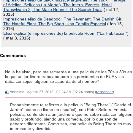
Impresiones eliax de Black Mass, Marguerite, The Walk, The Age
of Adeline, Self/less (In-Mortal), The Intern, Everest, Hotel
Transylvania 2, The Maze Runner: The Scorch Trials
( oct 12,
2015)
Impresiones eliax de Deadpool, The Revenant, The Danish Girl,
The Hateful Eight, The Big Short, Una Familia Espacial
( feb 15,
2016)
Eliax explica (e impresiones de) la película Room ("La Habitación")
( mar 3, 2016)
Comentarios
No la he visto, pero me recuerda a una pelicula de los 70s u 80s en
la que un jardinero trabajaba para los presidentes de EUA y les
daba consejos, alguien se acuerda de el nombre?
#1
Anonimo - agosto 27, 2013 - 02:24 AM (02:24 horas) (
responder
)
Probablemente te refieres a la película "Being There" ("Desde el
Jardín", como se llamó en español), con Peter Sellers. En esta
película, confunden a un jardinero que no sabe nada con alguien
sabio y profundo, siendo una comedia, por lo que son de
géneros diferentes. Como sea, esa película Being There es muy
interesante y divertida.