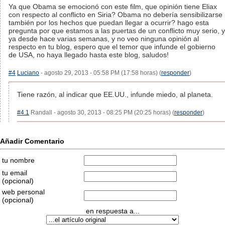
Ya que Obama se emocionó con este film, que opinión tiene Eliax
con respecto al conflicto en Siria? Obama no debería sensibilizarse
también por los hechos que puedan llegar a ocurrir? hago esta
pregunta por que estamos a las puertas de un conflicto muy serio, y
ya desde hace varias semanas, y no veo ninguna opinión al
respecto en tu blog, espero que el temor que infunde el gobierno
de USA, no haya llegado hasta este blog, saludos!
#4
Luciano
- agosto 29, 2013 - 05:58 PM (17:58 horas) (
responder
)
Tiene razón, al indicar que EE.UU., infunde miedo, al planeta.
#4.1
Randall - agosto 30, 2013 - 08:25 PM (20:25 horas) (
responder
)
Añadir Comentario
tu nombre
tu email
(opcional)
web personal
(opcional)
en respuesta a...