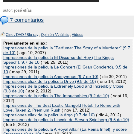
autor:
josé elías
7 comentarios
Cine / DVD / Blu-ray
,
Opinión / Análisis
,
Videos
Previamente en eliax:
Impresiones de la película "Perfume: The Story of a Murderer" (9.7
de 10)
( ago 10, 2007)
Impresiones de la película El Discurso del Rey (The King's
Speech), 9.7 de 10
( feb 25, 2011)
Impresiones de la película Le Concert (El Gran Concierto), 9.5 de
10
( may 29, 2011)
Impresiones de la película Anonymous (9.7 de 10)
( dic 30, 2011)
Impresiones eliax de la película Drive (9.5 de 10)
( ene 14, 2012)
Impresiones de la película Extremely Loud and Incredibly Close
(9.3 de 10)
( abr 2, 2012)
Impresiones de la película The Intouchables (9.2 de 10)
( sept 16,
2012)
Impresiones de The Best Exotic Marigold Hotel, To Rome with
Love, Taken 2, Premium Rush
( nov 17, 2012)
Impresiones eliax de la película Argo (9.7 de 10)
( dic 4, 2012)
Impresiones de la película Lincoln de Steven Spielberg (9.5 de 10)
( feb 8, 2013)
Impresiones de la película A Royal Affair (La Reina Infiel), y sobre