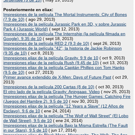
Struensee (9 de 10)
( may 19, 2013)
Posteriormente en eliax:
Impresiones de la película The Mortal Instruments: City of Bones
(7.9 de 10)
( ago 29, 2013)
Impresiones de la película Jurassic Park en 3D, y sobre Jurassic
Park 4 (Jurassic World)
( sept 12, 2013)
Impresiones de la película The Internship (la película filmada en
Google). 9.35 de 10
( sept 18, 2013)
Impresiones de la película RED 2 (9.3 de 10)
( sept 26, 2013)
Impresiones de la película "42", la historia de Jackie Robinson
(9.35 de 10)
( oct 8, 2013)
Impresiones eliax de la película Gravity. 9.9 de 10
( oct 9, 2013)
impresiones eliax de la película Rush (9.45 de 10)
( oct 13, 2013)
Impresiones eliax de la película Capitán Phillips con Tom Hanks
(9.5 de 10)
( oct 27, 2013)
Primer avance extendido de X-Men: Days of Future Past
( oct 29,
2013)
Impresiones de la película 200 Cartas (8 de 10)
( oct 30, 2013)
El otro lado de la película Gravity: Aningaaq. Video
( nov 25, 2013)
Impresiones eliax de la película The Hunger Games: Catching Fire
(Juegos del Hambre 2). 9.5 de 10
( nov 30, 2013)
Impresiones eliax de la película "12 Years a Slave" (12 Años de
Esclavo). 9.6 de 10
( ene 24, 2014)
Impresiones eliax de la película "The Wolf of Wall Street" (El Lobo
de Wall Street), 9.5 de 10
( ene 24, 2014)
Impresiones eliax de la película Bajo la Misma Estrella (The Fault
in our Stars), 9.5 de 10
( jun 17, 2014)