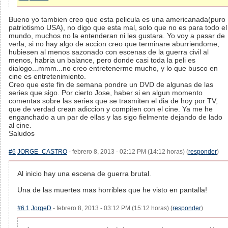
Bueno yo tambien creo que esta pelicula es una americanada(puro
patriotismo USA), no digo que esta mal, solo que no es para todo el
mundo, muchos no la entenderan ni les gustara. Yo voy a pasar de
verla, si no hay algo de accion creo que terminare aburriendome,
hubiesen al menos sazonado con escenas de la guerra civil al
menos, habria un balance, pero donde casi toda la peli es
dialogo...mmm...no creo entretenerme mucho, y lo que busco en
cine es entretenimiento.
Creo que este fin de semana pondre un DVD de algunas de las
series que sigo. Por cierto Jose, haber si en algun momento
comentas sobre las series que se trasmiten el dia de hoy por TV,
que de verdad crean adiccion y compiten con el cine. Ya me he
enganchado a un par de ellas y las sigo fielmente dejando de lado
al cine.
Saludos
#6
JORGE_CASTRO
- febrero 8, 2013 - 02:12 PM (14:12 horas) (
responder
)
Al inicio hay una escena de guerra brutal.
Una de las muertes mas horribles que he visto en pantalla!
#6.1
JorgeD
- febrero 8, 2013 - 03:12 PM (15:12 horas) (
responder
)