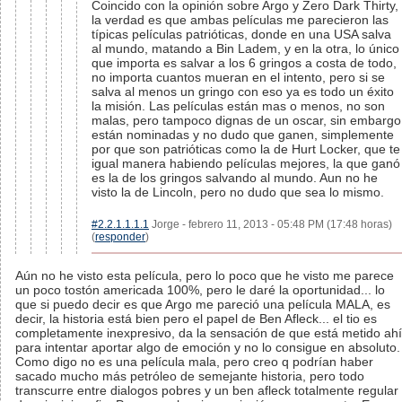
Coincido con la opinión sobre Argo y Zero Dark Thirty,
la verdad es que ambas películas me parecieron las
típicas películas patrióticas, donde en una USA salva
al mundo, matando a Bin Ladem, y en la otra, lo único
que importa es salvar a los 6 gringos a costa de todo,
no importa cuantos mueran en el intento, pero si se
salva al menos un gringo con eso ya es todo un éxito
la misión. Las películas están mas o menos, no son
malas, pero tampoco dignas de un oscar, sin embargo
están nominadas y no dudo que ganen, simplemente
por que son patrióticas como la de Hurt Locker, que te
igual manera habiendo películas mejores, la que ganó
es la de los gringos salvando al mundo. Aun no he
visto la de Lincoln, pero no dudo que sea lo mismo.
#2.2.1.1.1.1
Jorge - febrero 11, 2013 - 05:48 PM (17:48 horas)
(
responder
)
Aún no he visto esta película, pero lo poco que he visto me parece
un poco tostón americada 100%, pero le daré la oportunidad... lo
que si puedo decir es que Argo me pareció una película MALA, es
decir, la historia está bien pero el papel de Ben Afleck... el tio es
completamente inexpresivo, da la sensación de que está metido ahí
para intentar aportar algo de emoción y no lo consigue en absoluto.
Como digo no es una película mala, pero creo q podrían haber
sacado mucho más petróleo de semejante historia, pero todo
transcurre entre dialogos pobres y un ben afleck totalmente regular