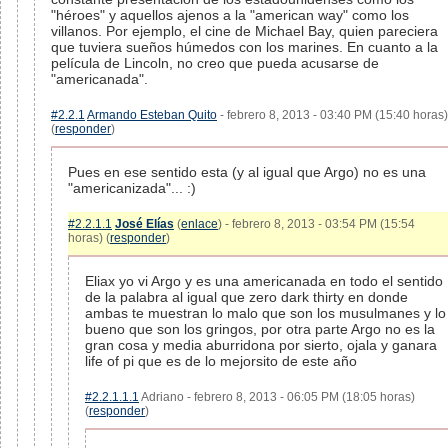
"héroes" y aquellos ajenos a la "american way" como los
villanos. Por ejemplo, el cine de Michael Bay, quien pareciera
que tuviera sueños húmedos con los marines. En cuanto a la
película de Lincoln, no creo que pueda acusarse de
"americanada".
#2.2.1
Armando Esteban Quito
- febrero 8, 2013 - 03:40 PM (15:40 horas)
(
responder
)
Pues en ese sentido esta (y al igual que Argo) no es una
"americanizada"... :)
#2.2.1.1
José Elías
(
enlace
) - febrero 8, 2013 - 03:54 PM (15:54
horas) (
responder
)
Eliax yo vi Argo y es una americanada en todo el sentido
de la palabra al igual que zero dark thirty en donde
ambas te muestran lo malo que son los musulmanes y lo
bueno que son los gringos, por otra parte Argo no es la
gran cosa y media aburridona por sierto, ojala y ganara
life of pi que es de lo mejorsito de este año
#2.2.1.1.1
Adriano - febrero 8, 2013 - 06:05 PM (18:05 horas)
(
responder
)