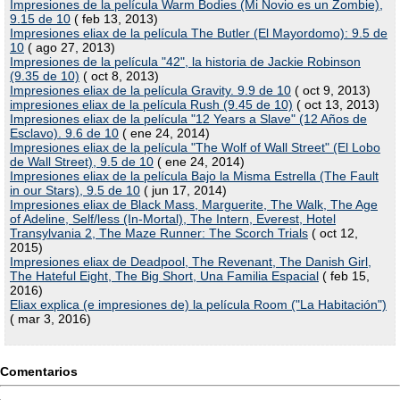
Impresiones de la película Warm Bodies (Mi Novio es un Zombie),
9.15 de 10
( feb 13, 2013)
Impresiones eliax de la película The Butler (El Mayordomo): 9.5 de
10
( ago 27, 2013)
Impresiones de la película "42", la historia de Jackie Robinson
(9.35 de 10)
( oct 8, 2013)
Impresiones eliax de la película Gravity. 9.9 de 10
( oct 9, 2013)
impresiones eliax de la película Rush (9.45 de 10)
( oct 13, 2013)
Impresiones eliax de la película "12 Years a Slave" (12 Años de
Esclavo). 9.6 de 10
( ene 24, 2014)
Impresiones eliax de la película "The Wolf of Wall Street" (El Lobo
de Wall Street), 9.5 de 10
( ene 24, 2014)
Impresiones eliax de la película Bajo la Misma Estrella (The Fault
in our Stars), 9.5 de 10
( jun 17, 2014)
Impresiones eliax de Black Mass, Marguerite, The Walk, The Age
of Adeline, Self/less (In-Mortal), The Intern, Everest, Hotel
Transylvania 2, The Maze Runner: The Scorch Trials
( oct 12,
2015)
Impresiones eliax de Deadpool, The Revenant, The Danish Girl,
The Hateful Eight, The Big Short, Una Familia Espacial
( feb 15,
2016)
Eliax explica (e impresiones de) la película Room ("La Habitación")
( mar 3, 2016)
Comentarios