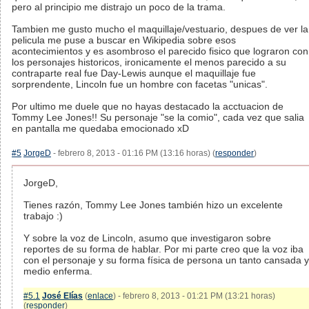
pero al principio me distrajo un poco de la trama.
Tambien me gusto mucho el maquillaje/vestuario, despues de ver la
pelicula me puse a buscar en Wikipedia sobre esos
acontecimientos y es asombroso el parecido fisico que lograron con
los personajes historicos, ironicamente el menos parecido a su
contraparte real fue Day-Lewis aunque el maquillaje fue
sorprendente, Lincoln fue un hombre con facetas "unicas".
Por ultimo me duele que no hayas destacado la acctuacion de
Tommy Lee Jones!! Su personaje "se la comio", cada vez que salia
en pantalla me quedaba emocionado xD
#5
JorgeD
- febrero 8, 2013 - 01:16 PM (13:16 horas) (
responder
)
JorgeD,
Tienes razón, Tommy Lee Jones también hizo un excelente
trabajo :)
Y sobre la voz de Lincoln, asumo que investigaron sobre
reportes de su forma de hablar. Por mi parte creo que la voz iba
con el personaje y su forma física de persona un tanto cansada y
medio enferma.
#5.1
José Elías
(
enlace
) - febrero 8, 2013 - 01:21 PM (13:21 horas)
(
responder
)