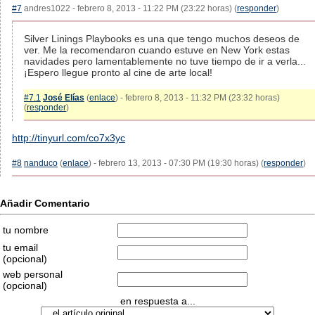
#7
andres1022 - febrero 8, 2013 - 11:22 PM (23:22 horas) (
responder
)
Silver Linings Playbooks es una que tengo muchos deseos de
ver. Me la recomendaron cuando estuve en New York estas
navidades pero lamentablemente no tuve tiempo de ir a verla...
¡Espero llegue pronto al cine de arte local!
#7.1
José Elías
(
enlace
) - febrero 8, 2013 - 11:32 PM (23:32 horas)
(
responder
)
http://tinyurl.com/co7x3yc
#8
nanduco
(
enlace
) - febrero 13, 2013 - 07:30 PM (19:30 horas) (
responder
)
Añadir Comentario
tu nombre
tu email
(opcional)
web personal
(opcional)
en respuesta a...