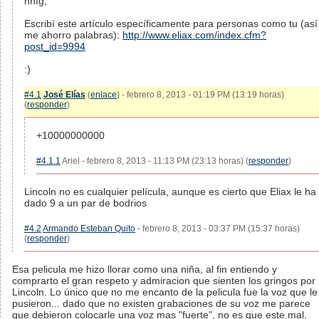
hhfg,
Escribí este artículo específicamente para personas como tu (así
me ahorro palabras):
http://www.eliax.com/index.cfm?
post_id=9994
:)
#4.1
José Elías
(
enlace
) - febrero 8, 2013 - 01:19 PM (13:19 horas)
(
responder
)
+10000000000
#4.1.1
Ariel - febrero 8, 2013 - 11:13 PM (23:13 horas) (
responder
)
Lincoln no es cualquier película, aunque es cierto que Eliax le ha
dado 9 a un par de bodrios
#4.2
Armando Esteban Quito
- febrero 8, 2013 - 03:37 PM (15:37 horas)
(
responder
)
Esa pelicula me hizo llorar como una niña, al fin entiendo y
comprarto el gran respeto y admiracion que sienten los gringos por
Lincoln. Lo único que no me encanto de la pelicula fue la voz que le
pusieron... dado que no existen grabaciones de su voz me parece
que debieron colocarle una voz mas "fuerte", no es que este mal,