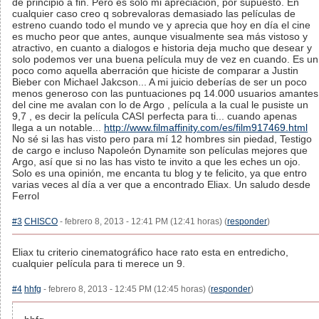
de principio a fin. Pero es solo mi apreciación, por supuesto. En
cualquier caso creo q sobrevaloras demasiado las películas de
estreno cuando todo el mundo ve y aprecia que hoy en día el cine
es mucho peor que antes, aunque visualmente sea más vistoso y
atractivo, en cuanto a dialogos e historia deja mucho que desear y
solo podemos ver una buena película muy de vez en cuando. Es un
poco como aquella aberración que hiciste de comparar a Justin
Bieber con Michael Jakcson... A mi juicio deberías de ser un poco
menos generoso con las puntuaciones pq 14.000 usuarios amantes
del cine me avalan con lo de Argo , película a la cual le pusiste un
9,7 , es decir la película CASI perfecta para ti... cuando apenas
llega a un notable...
http://www.filmaffinity.com/es/film917469.html
No sé si las has visto pero para mí 12 hombres sin piedad, Testigo
de cargo e incluso Napoleón Dynamite son películas mejores que
Argo, así que si no las has visto te invito a que les eches un ojo.
Solo es una opinión, me encanta tu blog y te felicito, ya que entro
varias veces al día a ver que a encontrado Eliax. Un saludo desde
Ferrol
#3
CHISCO
- febrero 8, 2013 - 12:41 PM (12:41 horas) (
responder
)
Eliax tu criterio cinematográfico hace rato esta en entredicho,
cualquier película para ti merece un 9.
#4
hhfg
- febrero 8, 2013 - 12:45 PM (12:45 horas) (
responder
)