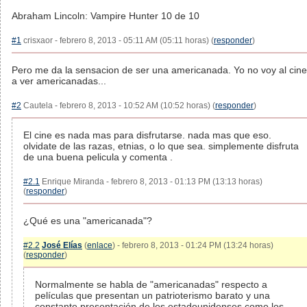
Abraham Lincoln: Vampire Hunter 10 de 10
#1
crisxaor - febrero 8, 2013 - 05:11 AM (05:11 horas) (
responder
)
Pero me da la sensacion de ser una americanada. Yo no voy al cine
a ver americanadas...
#2
Cautela - febrero 8, 2013 - 10:52 AM (10:52 horas) (
responder
)
El cine es nada mas para disfrutarse. nada mas que eso.
olvidate de las razas, etnias, o lo que sea. simplemente disfruta
de una buena pelicula y comenta .
#2.1
Enrique Miranda - febrero 8, 2013 - 01:13 PM (13:13 horas)
(
responder
)
¿Qué es una "americanada"?
#2.2
José Elías
(
enlace
) - febrero 8, 2013 - 01:24 PM (13:24 horas)
(
responder
)
Normalmente se habla de "americanadas" respecto a
películas que presentan un patrioterismo barato y una
constante presentación de los estadounidenses como los