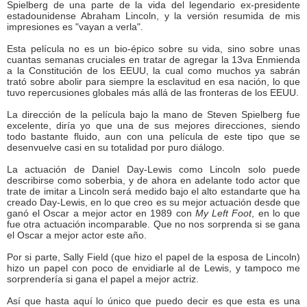
Spielberg de una parte de la vida del legendario ex-presidente
estadounidense Abraham Lincoln, y la versión resumida de mis
impresiones es "vayan a verla".
Esta película no es un bio-épico sobre su vida, sino sobre unas
cuantas semanas cruciales en tratar de agregar la 13va Enmienda
a la Constitución de los EEUU, la cual como muchos ya sabrán
trató sobre abolir para siempre la esclavitud en esa nación, lo que
tuvo repercusiones globales más allá de las fronteras de los EEUU.
La dirección de la película bajo la mano de Steven Spielberg fue
excelente, diría yo que una de sus mejores direcciones, siendo
todo bastante fluido, aun con una película de este tipo que se
desenvuelve casi en su totalidad por puro diálogo.
La actuación de Daniel Day-Lewis como Lincoln solo puede
describirse como soberbia, y de ahora en adelante todo actor que
trate de imitar a Lincoln será medido bajo el alto estandarte que ha
creado Day-Lewis, en lo que creo es su mejor actuación desde que
ganó el Oscar a mejor actor en 1989 con
My Left Foot
, en lo que
fue otra actuación incomparable. Que no nos sorprenda si se gana
el Oscar a mejor actor este año.
Por si parte, Sally Field (que hizo el papel de la esposa de Lincoln)
hizo un papel con poco de envidiarle al de Lewis, y tampoco me
sorprendería si gana el papel a mejor actriz.
Así que hasta aquí lo único que puedo decir es que esta es una