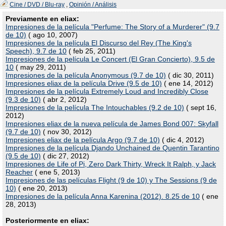
Cine / DVD / Blu-ray
,
Opinión / Análisis
Previamente en eliax:
Impresiones de la película "Perfume: The Story of a Murderer" (9.7
de 10)
( ago 10, 2007)
Impresiones de la película El Discurso del Rey (The King's
Speech), 9.7 de 10
( feb 25, 2011)
Impresiones de la película Le Concert (El Gran Concierto), 9.5 de
10
( may 29, 2011)
Impresiones de la película Anonymous (9.7 de 10)
( dic 30, 2011)
Impresiones eliax de la película Drive (9.5 de 10)
( ene 14, 2012)
Impresiones de la película Extremely Loud and Incredibly Close
(9.3 de 10)
( abr 2, 2012)
Impresiones de la película The Intouchables (9.2 de 10)
( sept 16,
2012)
Impresiones eliax de la nueva película de James Bond 007: Skyfall
(9.7 de 10)
( nov 30, 2012)
Impresiones eliax de la película Argo (9.7 de 10)
( dic 4, 2012)
Impresiones de la película Djando Unchained de Quentin Tarantino
(9.5 de 10)
( dic 27, 2012)
Impresiones de Life of Pi, Zero Dark Thirty, Wreck It Ralph, y Jack
Reacher
( ene 5, 2013)
Impresiones de las películas Flight (9 de 10) y The Sessions (9 de
10)
( ene 20, 2013)
Impresiones de la película Anna Karenina (2012). 8.25 de 10
( ene
28, 2013)
Posteriormente en eliax: