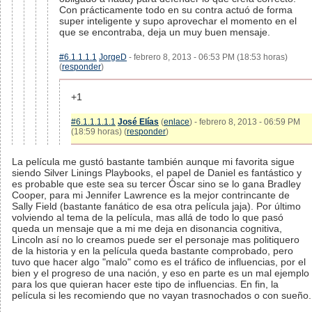
Con prácticamente todo en su contra actuó de forma
super inteligente y supo aprovechar el momento en el
que se encontraba, deja un muy buen mensaje.
#6.1.1.1.1
JorgeD
- febrero 8, 2013 - 06:53 PM (18:53 horas)
(
responder
)
+1
#6.1.1.1.1.1
José Elías
(
enlace
) - febrero 8, 2013 - 06:59 PM
(18:59 horas) (
responder
)
La película me gustó bastante también aunque mi favorita sigue
siendo Silver Linings Playbooks, el papel de Daniel es fantástico y
es probable que este sea su tercer Óscar sino se lo gana Bradley
Cooper, para mi Jennifer Lawrence es la mejor contrincante de
Sally Field (bastante fanático de esa otra película jaja). Por último
volviendo al tema de la película, mas allá de todo lo que pasó
queda un mensaje que a mi me deja en disonancia cognitiva,
Lincoln así no lo creamos puede ser el personaje mas politiquero
de la historia y en la película queda bastante comprobado, pero
tuvo que hacer algo "malo" como es el tráfico de influencias, por el
bien y el progreso de una nación, y eso en parte es un mal ejemplo
para los que quieran hacer este tipo de influencias. En fin, la
película si les recomiendo que no vayan trasnochados o con sueño.