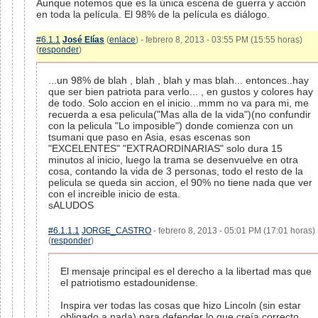
Aunque notemos que es la única escena de guerra y acción
en toda la película. El 98% de la película es diálogo.
#6.1.1
José Elías
(
enlace
) - febrero 8, 2013 - 03:55 PM (15:55 horas)
(
responder
)
...un 98% de blah , blah , blah y mas blah... entonces..hay
que ser bien patriota para verlo... , en gustos y colores hay
de todo. Solo accion en el inicio...mmm no va para mi, me
recuerda a esa pelicula("Mas alla de la vida")(no confundir
con la pelicula "Lo imposible") donde comienza con un
tsumani que paso en Asia, esas escenas son
"EXCELENTES" "EXTRAORDINARIAS" solo dura 15
minutos al inicio, luego la trama se desenvuelve en otra
cosa, contando la vida de 3 personas, todo el resto de la
pelicula se queda sin accion, el 90% no tiene nada que ver
con el increible inicio de esta.
sALUDOS
#6.1.1.1
JORGE_CASTRO
- febrero 8, 2013 - 05:01 PM (17:01 horas)
(
responder
)
El mensaje principal es el derecho a la libertad mas que
el patriotismo estadounidense.
Inspira ver todas las cosas que hizo Lincoln (sin estar
obligado a nada) para defender lo que creía correcto.