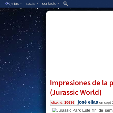
eliax
social
contacto
Impresiones de la p
(Jurassic World)
josé elías
eliax id:
10636
en sept 
Este fin de sema