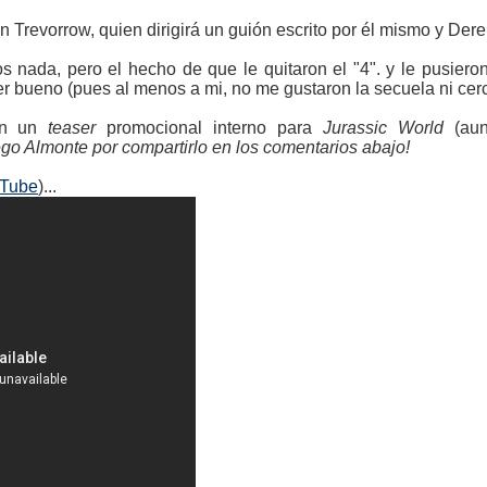
n Trevorrow, quien dirigirá un guión escrito por él mismo y Der
s nada, pero el hecho de que le quitaron el "4". y le pusier
r bueno (pues al menos a mi, no me gustaron la secuela ni cerc
ón un
teaser
promocional interno para
Jurassic World
(aun
iego Almonte por compartirlo en los comentarios abajo!
uTube
)...