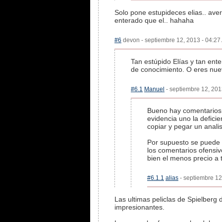
Solo pone estupideces elias.. av
enterado que el.. hahaha
#6
devon - septiembre 12, 2013 - 04:27 
Tan estúpido Elías y tan ent
de conocimiento. O eres nuev
#6.1
Manuel
- septiembre 12, 201
Bueno hay comentarios 
evidencia uno la defici
copiar y pegar un analis
Por supuesto se puede 
los comentarios ofensiv
bien el menos precio a 
#6.1.1
alias
- septiembre 12
Las ultimas peliclas de Spielberg
impresionantes.