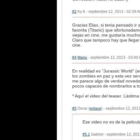
#2
Ky K - septiembre 12, 2013 - 02:39 A
Gracias Eliax, si tenia pensado ir
favorita (Titanic) que afortunadame
viejas en cine, me gustaría mucho
Claro que tampoco hay que llegar a
cine.
#4
Manu
- septiembre 12, 2013 - 03:40 
En realidad es "Jurassic World" (e
los zombies en paz y esta vez ser
me parece algo de verdad novedoso
pocos capaces de nombrarlos a to
* Aquí el video del teaser. Lástim
#5
Oscar (
enlace
) - septiembre 12, 201
Ese video no es de la pelicu
#5.1
Gabriel - septiembre 12, 201