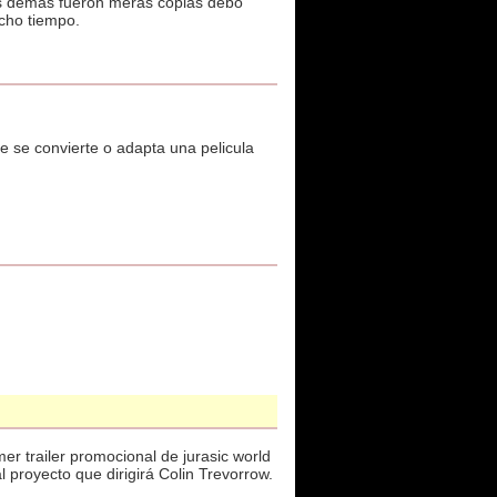
as demas fueron meras copias debo
cho tiempo.
e se convierte o adapta una pelicula
mer trailer promocional de jurasic world
 proyecto que dirigirá Colin Trevorrow.