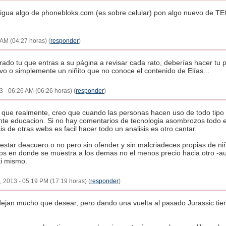
erigua algo de phonebloks.com (es sobre celular) pon algo nuevo de
AM (04:27 horas) (
responder
)
erado tu que entras a su página a revisar cada rato, deberías hacer tu 
o o simplemente un niñito que no conoce el contenido de Elías...
3 - 06:26 AM (06:26 horas) (
responder
)
que realmente, creo que cuando las personas hacen uso de todo tipo d
ente educacion. Si no hay comentarios de tecnologia asombrozos todo e
is de otras webs es facil hacer todo un analisis es otro cantar.
estar deacuero o no pero sin ofender y sin malcriadeces propias de n
os en donde se muestra a los demas no el menos precio hacia otro -au
ti mismo.
, 2013 - 05:19 PM (17:19 horas) (
responder
)
 dejan mucho que desear, pero dando una vuelta al pasado Jurassic tie