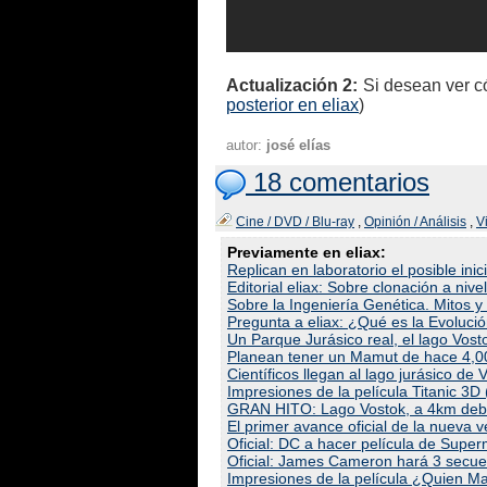
Actualización 2:
Si desean ver có
posterior en eliax
)
autor:
josé elías
18 comentarios
Cine / DVD / Blu-ray
,
Opinión / Análisis
,
V
Previamente en eliax:
Replican en laboratorio el posible inici
Editorial eliax: Sobre clonación a nive
Sobre la Ingeniería Genética. Mitos y
Pregunta a eliax: ¿Qué es la Evoluci
Un Parque Jurásico real, el lago Vost
Planean tener un Mamut de hace 4,0
Científicos llegan al lago jurásico d
Impresiones de la película Titanic 3D 
GRAN HITO: Lago Vostok, a 4km debaj
El primer avance oficial de la nuev
Oficial: DC a hacer película de Sup
Oficial: James Cameron hará 3 sec
Impresiones de la película ¿Quien M