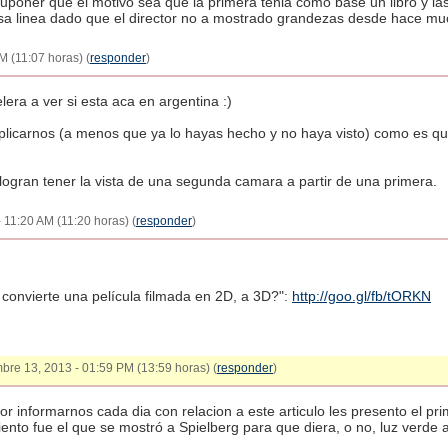
uponer que el motivo sea que la primera tenia como base un libro y l
esa linea dado que el director no a mostrado grandezas desde hace mu
M (11:07 horas) (
responder
)
lera a ver si esta aca en argentina :)
plicarnos (a menos que ya lo hayas hecho y no haya visto) como es qu
ogran tener la vista de una segunda camara a partir de una primera.
 11:20 AM (11:20 horas) (
responder
)
convierte una película filmada en 2D, a 3D?":
http://goo.gl/fb/tORKN
embre 13, 2013 - 01:59 PM (13:59 horas) (
responder
)
or informarnos cada dia con relacion a este articulo les presento el pri
nto fue el que se mostró a Spielberg para que diera, o no, luz verde al