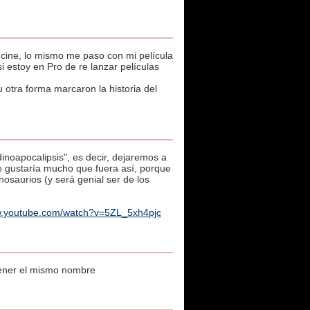
n cine, lo mismo me paso con mi película
si estoy en Pro de re lanzar películas
 otra forma marcaron la historia del
dinoapocalipsis", es decir, dejaremos a
e gustaría mucho que fuera así, porque
osaurios (y será genial ser de los
w.youtube.com/watch?v=5ZL_5xh4pjc
 tener el mismo nombre