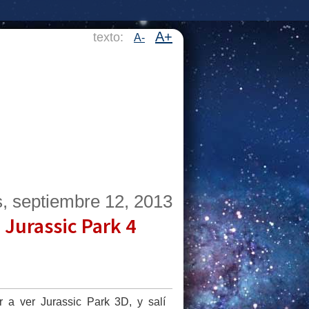
A+
texto:
A-
s, septiembre 12, 2013
 Jurassic Park 4
r a ver Jurassic Park 3D, y salí