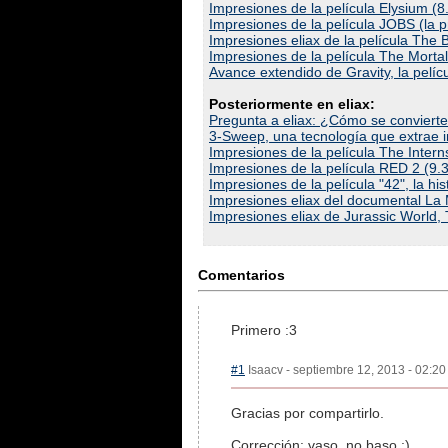
Impresiones de la película Elysium (8
Impresiones de la película JOBS (la 
Impresiones eliax de la película The 
Impresiones de la película The Mortal
Avance extendido de Gravity, la pelí
Posteriormente en eliax:
Pregunta a eliax: ¿Cómo se convierte
3-Sweep, una tecnología que extrae 
Impresiones de la película The Intern
Impresiones de la película RED 2 (9.
Impresiones de la película "42", la hi
Impresiones eliax del documental La
Impresiones eliax de Jurassic World,
Comentarios
Primero :3
#1
Isaacv - septiembre 12, 2013 - 02:20
Gracias por compartirlo.
Corrección: vaso, no baso ;)