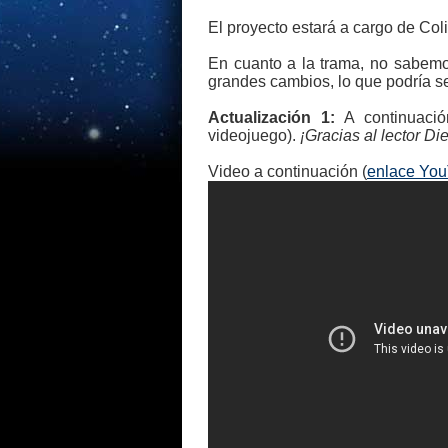
El proyecto estará a cargo de Coli
En cuanto a la trama, no sabemo
grandes cambios, lo que podría se
Actualización 1:
A continuaci
videojuego).
¡Gracias al lector D
Video a continuación (
enlace Yo