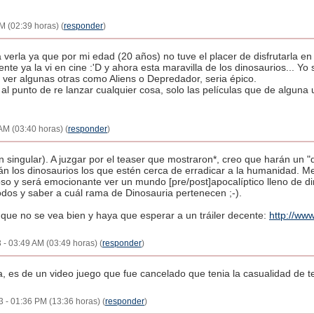
M (02:39 horas) (
responder
)
 a verla ya que por mi edad (20 años) no tuve el placer de disfrutarla e
nte ya la vi en cine :'D y ahora esta maravilla de los dinosaurios... Yo 
 ver algunas otras como Aliens o Depredador, seria épico.
l punto de re lanzar cualquier cosa, solo las películas que de alguna u
AM (03:40 horas) (
responder
)
n singular). A juzgar por el teaser que mostraron*, creo que harán un "
án los dinosaurios los que estén cerca de erradicar a la humanidad. M
 y será emocionante ver un mundo [pre/post]apocalíptico lleno de din
dos y saber a cuál rama de Dinosauria pertenecen ;-).
a que no se vea bien y haya que esperar a un tráiler decente:
http://ww
3 - 03:49 AM (03:49 horas) (
responder
)
la, es de un video juego que fue cancelado que tenia la casualidad de
3 - 01:36 PM (13:36 horas) (
responder
)