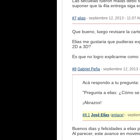
Las secuelas fueron malas debo s
suponer que la 4ta entrega siga 
#7
alias
- septiembre 12, 2013 - 11:07 A
Que bueno, luego revisare la carte
Elias me gustaria que pudieras ex
2D a 3D?
Es que no logro explicarme como l
#8
Gabriel Peña
- septiembre 12, 2013 -
Acá respondo a tu pregunta:
"Pregunta a eliax: ¿Cómo se 
¡Abrazos!
#8.1
José Elías
(
enlace
) - septi
Buenos dias y felicidades a eliax p
Al parecer, este avance en movimie