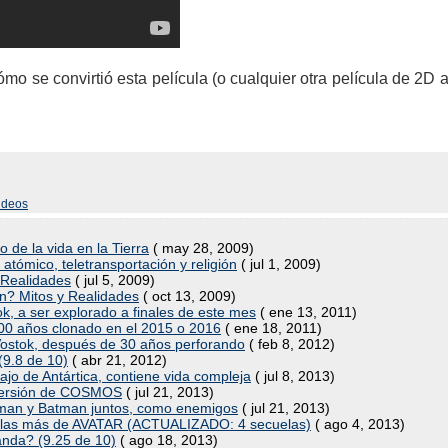
mo se convirtió esta película (o cualquier otra película de 2D
ideos
o de la vida en la Tierra
( may 28, 2009)
l atómico, teletransportación y religión
( jul 1, 2009)
 Realidades
( jul 5, 2009)
ón? Mitos y Realidades
( oct 13, 2009)
ok, a ser explorado a finales de este mes
( ene 13, 2011)
00 años clonado en el 2015 o 2016
( ene 18, 2011)
e Vostok, después de 30 años perforando
( feb 8, 2012)
(9.8 de 10)
( abr 21, 2012)
o de Antártica, contiene vida compleja
( jul 8, 2013)
a versión de COSMOS
( jul 21, 2013)
erman y Batman juntos, como enemigos
( jul 21, 2013)
uelas más de AVATAR (ACTUALIZADO: 4 secuelas)
( ago 4, 2013)
anda? (9.25 de 10)
( ago 18, 2013)