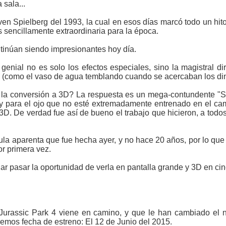
sala...
even Spielberg del 1993, la cual en esos días marcó todo un hito
 sencillamente extraordinaria para la época.
tinúan siendo impresionantes hoy día.
genial no es solo los efectos especiales, sino la magistral di
 (como el vaso de agua temblando cuando se acercaban los din
a la conversión a 3D? La respuesta es un mega-contundente "Sí
 y para el ojo que no esté extremadamente entrenado en el ca
3D. De verdad fue así de bueno el trabajo que hicieron, a todo
ula aparenta que fue hecha ayer, y no hace 20 años, por lo que 
or primera vez.
r pasar la oportunidad de verla en pantalla grande y 3D en cin
 Jurassic Park 4 viene en camino, y que le han cambiado el 
emos fecha de estreno: El 12 de Junio del 2015.