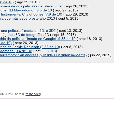
.8 de 10)
( ago 25, 2013)
primera de dos películas de Steve Jobs)
( ago 26, 2013)
Butler (El Mayordomo): 9.5 de 10
( ago 27, 2013)
 Instruments: City of Bones (7.9 de 10)
( ago 29, 2013)
cula que más espero este año 2013
( sept 5, 2013)
 una película filmada en 2D, a 3D?
( sept 13, 2013)
imágenes 3D de fotografías 2D
( sept 15, 2013)
ship (la película filmada en Google). 9.35 de 10
( sept 18, 2013)
3 de 10)
( sept 26, 2013)
storia de Jackie Robinson (9.35 de 10)
( oct 8, 2013)
 Montaña (9.4 de 10)
( oct 26, 2013)
 Terremoto: San Andreas, y Inside Out (Intensa-Mente)
( jun 22, 2015)
 AM (02:20 horas) (
responder
)