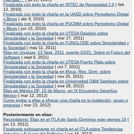
Finalizada con éxito la charla en INTEC de Humanidad 2.0
( feb
12, 2010)
Finalizada con éxito la charla en la UASD sobre Periodismo Digital
y Blogs
( abr 9, 2010)
Finalizada con éxito la charla en PUCMM sobre Periodismo Digital
y Blogs
( jun 15, 2010)
Finalizada con éxito la charla en UTESA Dajabón sobre
Singularidad y la Sociedad
( mar 27, 2011)
Finalizada con éxito la charla en FUNGLODE sobre Singularidad y
la Sociedad
( may 11, 2011)
Eliax en Uruguay, 13 Sept. 2011, evento GX21: Sobre el Futuro del
Software
( sept 6, 2011)
Finalizada con éxito la charla en UTESA Puerto Plata sobre
Singularidad y la Sociedad
( oct 7, 2011)
Finalizada con éxito la charla en Moca, Rep. Dom. sobre
Singularidad y la Sociedad
( nov 25, 2011)
Finalizada con éxito la charla en Universidad O&M Santiago sobre
Singularidad y la Sociedad
( ene 28, 2012)
Eliax en México DF, 15 de Marzo, en IX Encuentro GeneXus
México
( mar 12, 2012)
Como invitar a eliax a ofrecer una charla en tu institución, grupo o
empresa
( mar 23, 2012)
Posteriormente en eliax:
Recordatorio: Eliax en el ITLA de Santo Domingo este viernes 15
(
jun 13, 2012)
Finalizada exitosamente mi charla en el ITLA sobre Tendencias
Actuales y Futuras del Software
( jun 16, 2012)