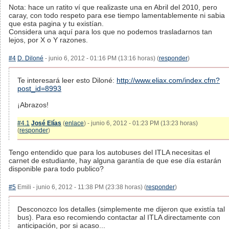
Nota: hace un ratito ví que realizaste una en Abril del 2010, pero
caray, con todo respeto para ese tiempo lamentablemente ni sabia
que esta pagina y tu existían.
Considera una aquí para los que no podemos trasladarnos tan
lejos, por X o Y razones.
#4
D. Diloné
- junio 6, 2012 - 01:16 PM (13:16 horas) (
responder
)
Te interesará leer esto Diloné:
http://www.eliax.com/index.cfm?
post_id=8993
¡Abrazos!
#4.1
José Elías
(
enlace
) - junio 6, 2012 - 01:23 PM (13:23 horas)
(
responder
)
Tengo entendido que para los autobuses del ITLA necesitas el
carnet de estudiante, hay alguna garantía de que ese día estarán
disponible para todo publico?
#5
Emili - junio 6, 2012 - 11:38 PM (23:38 horas) (
responder
)
Desconozco los detalles (simplemente me dijeron que existía tal
bus). Para eso recomiendo contactar al ITLA directamente con
anticipación, por si acaso...