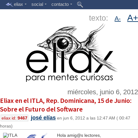
eliax
social
contacto
A+
texto:
A-
miércoles, junio 6, 2012
Eliax en el ITLA, Rep. Dominicana, 15 de Junio:
Sobre el Futuro del Software
josé elías
eliax id:
9467
en jun 6, 2012 a las 12:47 AM ( 00:47
horas)
Hola amig@s lectores,