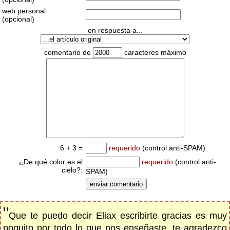
web personal
(opcional)
en respuesta a...
comentario de
caracteres máximo
6 + 3 =
requerido
(control anti-SPAM)
¿De qué color es el
requerido
(control anti-
cielo?:
SPAM)
"
Que te puedo decir Eliax escribirte gracias es muy
poquito por todo lo que nos enseñaste, te agradezco