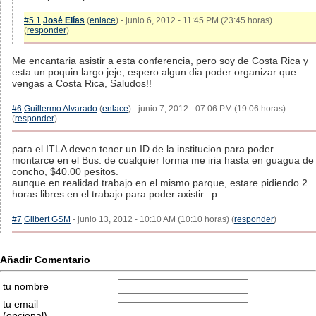
#5.1
José Elías
(
enlace
) - junio 6, 2012 - 11:45 PM (23:45 horas)
(
responder
)
Me encantaria asistir a esta conferencia, pero soy de Costa Rica y
esta un poquin largo jeje, espero algun dia poder organizar que
vengas a Costa Rica, Saludos!!
#6
Guillermo Alvarado
(
enlace
) - junio 7, 2012 - 07:06 PM (19:06 horas)
(
responder
)
para el ITLA deven tener un ID de la institucion para poder
montarce en el Bus. de cualquier forma me iria hasta en guagua de
concho, $40.00 pesitos.
aunque en realidad trabajo en el mismo parque, estare pidiendo 2
horas libres en el trabajo para poder axistir. :p
#7
Gilbert GSM
- junio 13, 2012 - 10:10 AM (10:10 horas) (
responder
)
Añadir Comentario
tu nombre
tu email
(opcional)