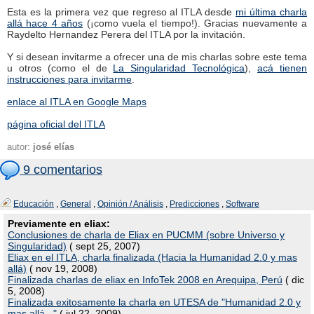
Esta es la primera vez que regreso al ITLA desde
mi última charla
allá hace 4 años
(¡como vuela el tiempo!). Gracias nuevamente a
Raydelto Hernandez Perera del ITLA por la invitación.
Y si desean invitarme a ofrecer una de mis charlas sobre este tema
u otros (como el de
La Singularidad Tecnológica
),
acá tienen
instrucciones para invitarme
.
enlace al ITLA en Google Maps
página oficial del ITLA
autor:
josé elías
9 comentarios
Educación
,
General
,
Opinión / Análisis
,
Predicciones
,
Software
Previamente en eliax:
Conclusiones de charla de Eliax en PUCMM (sobre Universo y
Singularidad)
( sept 25, 2007)
Eliax en el ITLA, charla finalizada (Hacia la Humanidad 2.0 y mas
allá)
( nov 19, 2008)
Finalizada charlas de eliax en InfoTek 2008 en Arequipa, Perú
( dic
5, 2008)
Finalizada exitosamente la charla en UTESA de "Humanidad 2.0 y
mas allá..."
( jul 22, 2009)