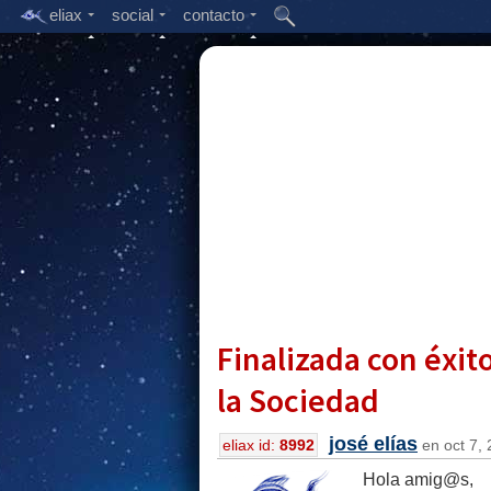
eliax
social
contacto
Finalizada con éxit
la Sociedad
josé elías
eliax id:
8992
en oct 7, 
Hola amig@s,