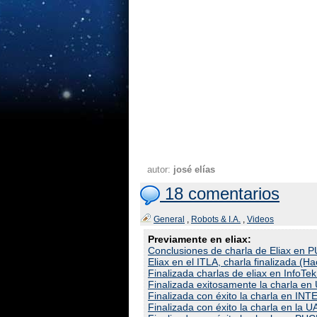
autor:
josé elías
18 comentarios
General
,
Robots & I.A.
,
Videos
Previamente en eliax:
Conclusiones de charla de Eliax en 
Eliax en el ITLA, charla finalizada (H
Finalizada charlas de eliax en InfoTe
Finalizada exitosamente la charla en
Finalizada con éxito la charla en IN
Finalizada con éxito la charla en la 