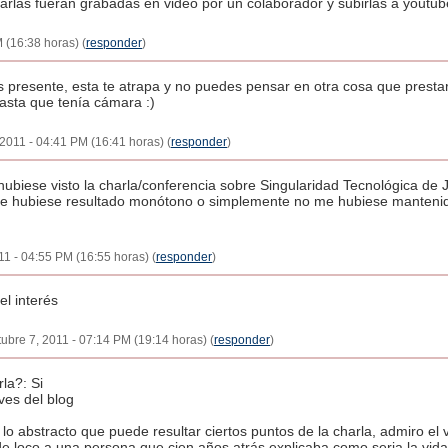
harlas fueran grabadas en video por un colaborador y subirlas a youtu
 (16:38 horas) (
responder
)
as presente, esta te atrapa y no puedes pensar en otra cosa que prestar
sta que tenía cámara :)
 2011 - 04:41 PM (16:41 horas) (
responder
)
 hubiese visto la charla/conferencia sobre Singularidad Tecnológica de
 me hubiese resultado monótono o simplemente no me hubiese mantenido
11 - 04:55 PM (16:55 horas) (
responder
)
el interés
ubre 7, 2011 - 07:14 PM (19:14 horas) (
responder
)
la?: Si
ves del blog
lo abstracto que puede resultar ciertos puntos de la charla, admiro el
e loco a una persona que cien años atrás explicaba como seria la vida 