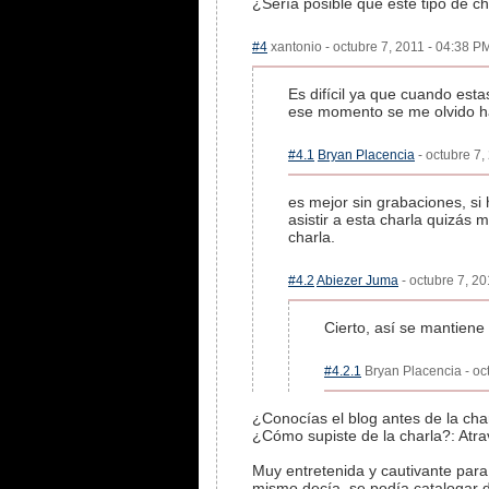
¿Sería posible que este tipo de c
#4
xantonio - octubre 7, 2011 - 04:38 PM
Es difícil ya que cuando est
ese momento se me olvido ha
#4.1
Bryan Placencia
- octubre 7,
es mejor sin grabaciones, si
asistir a esta charla quizás
charla.
#4.2
Abiezer Juma
- octubre 7, 20
Cierto, así se mantiene 
#4.2.1
Bryan Placencia - oct
¿Conocías el blog antes de la char
¿Cómo supiste de la charla?: Atra
Muy entretenida y cautivante para 
mismo decía, se podía catalogar d