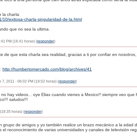
 la charla:
/10/exitosa-charla-singularidad-de-la.html
ando que no sea la ultima.
4:41 PM (16:41 horas) (
responder
)
te de que esta charla sea realidad, gracias a ti por confiar en nosotros,
a:
http://humbertomercado.com/blog/archives/41
re 7, 2011 - 06:02 PM (18:02 horas) (
responder
)
o hay videos... oye Eliax cuando vienes a Mexico!! siempre veo que h
o!!! saludos!!!
(18:35 horas) (
responder
)
un grupo de amigos y yo también realice un brazo mecánico a la edad de
 el reconocimiento de varias universidades y canales de televisión reg