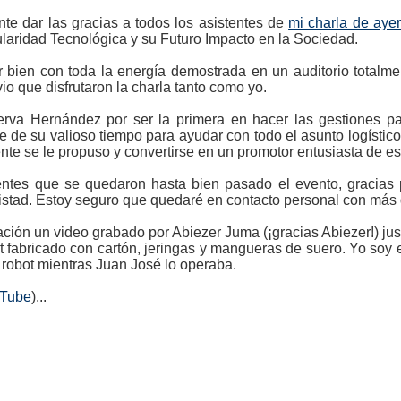
te dar las gracias a todos los asistentes de
mi charla de aye
laridad Tecnológica y su Futuro Impacto en la Sociedad.
 bien con toda la energía demostrada en un auditorio totalme
io que disfrutaron la charla tanto como yo.
rva Hernández por ser la primera en hacer las gestiones par
 de su valioso tiempo para ayudar con todo el asunto logísti
nte se le propuso y convertirse en un promotor entusiasta de es
stentes que se quedaron hasta bien pasado el evento, gracias
istad. Estoy seguro que quedaré en contacto personal con más
ción un video grabado por Abiezer Juma (¡gracias Abiezer!) ju
t fabricado con cartón, jeringas y mangueras de suero. Yo soy
 robot mientras Juan José lo operaba.
uTube
)...