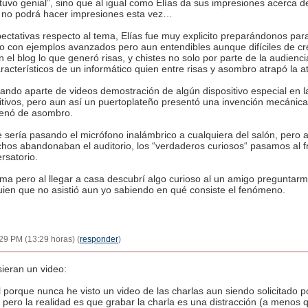
tuvo genial”, sino que al igual como Elías da sus impresiones acerca d
el no podrá hacer impresiones esta vez…
ectativas respecto al tema, Elías fue muy explicito preparándonos para
o con ejemplos avanzados pero aun entendibles aunque difíciles de cr
 el blog lo que generó risas, y chistes no solo por parte de la audienc
acterísticos de un informático quien entre risas y asombro atrapó la at
rando aparte de videos demostración de algún dispositivo especial en
sitivos, pero aun así un puertoplateño presentó una invención mecáni
llenó de asombro.
 sería pasando el micrófono inalámbrico a cualquiera del salón, pero a
s abandonaban el auditorio, los “verdaderos curiosos“ pasamos al fr
rsatorio.
ema pero al llegar a casa descubrí algo curioso al un amigo preguntarm
lguien que no asistió aun yo sabiendo en qué consiste el fenómeno.
29 PM (13:29 horas) (
responder
)
ieran un video:
 porque nunca he visto un video de las charlas aun siendo solicitado p
 pero la realidad es que grabar la charla es una distracción (a menos