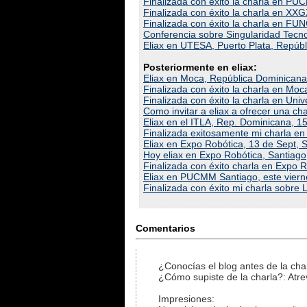
Finalizada con éxito la charla en PU
Finalizada con éxito la charla en XX
Finalizada con éxito la charla en F
Conferencia sobre Singularidad Tecn
Eliax en UTESA, Puerto Plata, Repúb
Posteriormente en eliax:
Eliax en Moca, República Dominicana
Finalizada con éxito la charla en Mo
Finalizada con éxito la charla en Un
Como invitar a eliax a ofrecer una cha
Eliax en el ITLA, Rep. Dominicana, 15
Finalizada exitosamente mi charla en
Eliax en Expo Robótica, 13 de Sept, 
Hoy eliax en Expo Robótica, Santiago
Finalizada con éxito charla en Expo 
Eliax en PUCMM Santiago, este viern
Finalizada con éxito mi charla sobr
Comentarios
¿Conocías el blog antes de la char
¿Cómo supiste de la charla?: Atre
Impresiones: