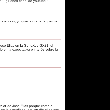
be?. ¿Tienes canal de youtube?
 atención, yo quería grabarla, pero en
 Jose Elias en la GeneXus-GX21, el
 en la expectativa e interés sobre la
 valor de José Elias porque como el
en la actualidad, hoy en día el es ese