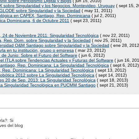
CMM sobre Periodismo Digital y Blogs
( jun 15, 2010)
GX sobre Singularidad y los Negocios. Montevideo, Uruguay
( sept 15, 
UNGLODE sobre Singularidad y la Sociedad
( may 11, 2011)
ológica en CAPEX, Santiago, Rep. Dominicana
( jul 2, 2011)
lica Dominicana, 6 de Octubre 2011
( sept 23, 2011)
, 24 de Noviembre 2011: Singularidad Tecnológica
( nov 22, 2011)
ca, Rep. Dom. sobre Singularidad y la Sociedad
( nov 25, 2011)
iversidad O&M Santiago sobre Singularidad y la Sociedad
( ene 28, 2012
rla en tu institución, grupo o empresa
( mar 23, 2012)
 de Junio: Sobre el Futuro del Software
( jun 6, 2012)
 el ITLA sobre Tendencias Actuales y Futuras del Software
( jun 16, 20
Santiago, Rep. Dominicana: La Singularidad Tecnológica
( sept 6, 2012)
, Rep. Dominicana: La Singularidad Tecnológica
( sept 13, 2012)
Robótica 2012 sobre La Singularidad Tecnológica
( sept 14, 2012)
es 20 de Sep. 2013: La Singularidad Tecnológica
( sept 18, 2013)
e La Singularidad Tecnológica en PUCMM Santiago
( sept 21, 2013)
la?: Si
ves del blog