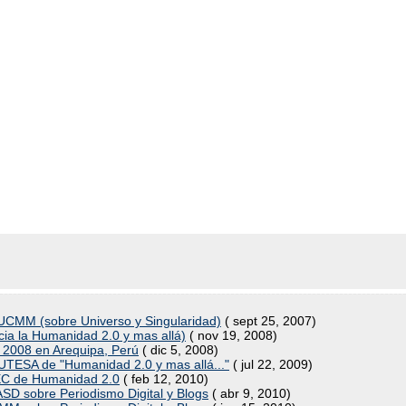
PUCMM (sobre Universo y Singularidad)
( sept 25, 2007)
acia la Humanidad 2.0 y mas allá)
( nov 19, 2008)
k 2008 en Arequipa, Perú
( dic 5, 2008)
 UTESA de "Humanidad 2.0 y mas allá..."
( jul 22, 2009)
TEC de Humanidad 2.0
( feb 12, 2010)
UASD sobre Periodismo Digital y Blogs
( abr 9, 2010)