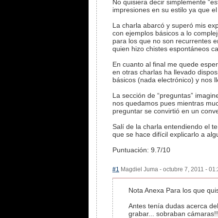
No quisiera decir simplemente “es
impresiones en su estilo ya que 
La charla abarcó y superó mis exp
con ejemplos básicos a lo complej
para los que no son recurrentes en
quien hizo chistes espontáneos car
En cuanto al final me quede espe
en otras charlas ha llevado dispo
básicos (nada electrónico) y nos 
La sección de “preguntas” imagine
nos quedamos pues mientras mucho
preguntar se convirtió en un conve
Salí de la charla entendiendo el t
que se hace difícil explicarlo a a
Puntuación: 9.7/10
#1
Magdiel Juma - octubre 7, 2011 - 01:
Nota Anexa Para los que quis
Antes tenía dudas acerca del
grabar... sobraban cámaras!!