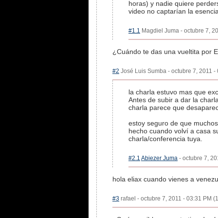
horas) y nadie quiere perder
video no captarían la esenci
#1.1
Magdiel Juma - octubre 7, 20
¿Cuándo te das una vueltita por E
#2
José Luis Sumba - octubre 7, 2011 - 
la charla estuvo mas que exce
Antes de subir a dar la char
charla parece que desaparecie
estoy seguro de que muchos h
hecho cuando volví a casa s
charla/conferencia tuya.
#2.1
Abiezer Juma
- octubre 7, 20
hola eliax cuando vienes a venez
#3
rafael - octubre 7, 2011 - 03:31 PM (