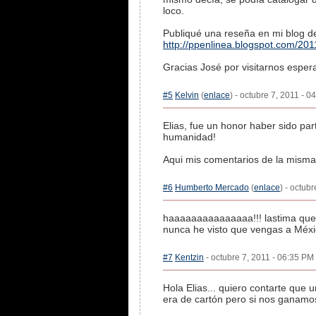
loco.
Publiqué una reseña en mi blog de
http://ppenlinea.blogspot.com/2011
Gracias José por visitarnos esper
#5
Kelvin
(
enlace
) - octubre 7, 2011 - 0
Elias, fue un honor haber sido par
humanidad!
Aqui mis comentarios de la mism
#6
Humberto Mercado
(
enlace
) - octub
haaaaaaaaaaaaaaa!!! lastima que n
nunca he visto que vengas a Méxic
#7
Kentzin
- octubre 7, 2011 - 06:35 PM 
Hola Elias... quiero contarte que 
era de cartón pero si nos ganamos