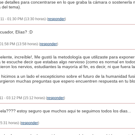
se detalles para concentrarse en lo que graba la cámara o sostenerla
a del tema).
11 - 01:30 PM (13:30 horas) (
responder
)
cuador, Elías? :D
01:58 PM (13:58 horas) (
responder
)
lente, increíble!, Me gustó la metodología que utilizaste para exponer
la te escuche decir que estabas algo nervioso (como es normal en todos)
ron los nervios, estudiantes la mayoría al fin, es decir, ni que fuera
icimos a un lado el escepticismo sobre el futuro de la humanidad fus
urgieron muchas preguntas que espero encuentren respuesta en tu blog
11 - 03:12 PM (15:12 horas) (
responder
)
uela???? estoy seguro que muchos aqui te seguimos todos los dias...
15:31 horas) (
responder
)