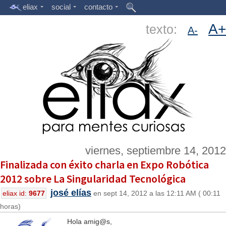
eliax
social
contacto
A+
texto:
A-
viernes, septiembre 14, 2012
Finalizada con éxito charla en Expo Robótica
2012 sobre La Singularidad Tecnológica
josé elías
eliax id:
9677
en sept 14, 2012 a las 12:11 AM ( 00:11
horas)
Hola amig@s,