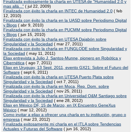
Finalizada exitosamente la charla en UTESA de "Humanidad 2.0 y
mas allá..."
( jul 22, 2009)
Finalizada con éxito la charla en INTEC de Humanidad 2.0
( feb
12, 2010)
Finalizada con éxito la charla en la UASD sobre Periodismo Digital
y Blogs
( abr 9, 2010)
Finalizada con éxito la charla en PUCMM sobre Periodismo Digital
y Blogs
( jun 15, 2010)
Finalizada con éxito la charla en UTESA Dajabón sobre
Singularidad y la Sociedad
( mar 27, 2011)
Finalizada con éxito la charla en FUNGLODE sobre Singularidad y
la Sociedad
( may 11, 2011)
Eliax entrevista a Julio J. Santos-Munne, pionero en Robótica y
Cibernética
( ago 7, 2011)
Eliax en Uruguay, 13 Sept. 2011, evento GX21: Sobre el Futuro del
Software
( sept 6, 2011)
Finalizada con éxito la charla en UTESA Puerto Plata sobre
Singularidad y la Sociedad
( oct 7, 2011)
Finalizada con éxito la charla en Moca, Rep. Dom. sobre
Singularidad y la Sociedad
( nov 25, 2011)
Finalizada con éxito la charla en Universidad O&M Santiago sobre
Singularidad y la Sociedad
( ene 28, 2012)
Eliax en México DF, 15 de Marzo, en IX Encuentro GeneXus
México
( mar 12, 2012)
Como invitar a eliax a ofrecer una charla en tu institución, grupo o
empresa
( mar 23, 2012)
Finalizada exitosamente mi charla en el ITLA sobre Tendencias
Actuales y Futuras del Software
( jun 16, 2012)