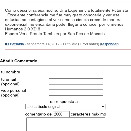
Como describiría esa noche: Una Experiencia totalmente Futurista
..Excelente conferencia me fue muy grato conocerle y ver ese
entusiasmo contagioso al ver como la ciencia crece de manera
exponencial me encantaria poder llegar a conocer por lo menos
Humanos 2.0 XD !!
Espero Verle Pronto Tambien por San Fco.de Macoris.
#3
Betsaida
- septiembre 14, 2012 - 11:59 AM (11:59 horas) (
responder
)
Añadir Comentario
tu nombre
tu email
(opcional)
web personal
(opcional)
en respuesta a...
comentario de
caracteres máximo