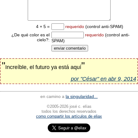
4 + 5 =
requerido
(control anti-SPAM)
¿De qué color es el
requerido
(control anti-
cielo?:
SPAM)
"
"
Increíble, el futuro ya está aquí
por "César" en abr 9, 2014
en camino a
la singularidad...
©2005-2026 josé c. elías
todos los derechos reservados
como compartir los artículos de eliax