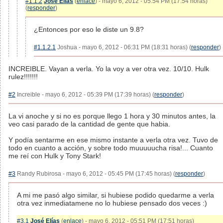
#1.1.2
José Elías
(
enlace
) - mayo 6, 2012 - 05:54 PM (17:54 horas)
(
responder
)
¿Entonces por eso le diste un 9.8?
#1.1.2.1
Joshua - mayo 6, 2012 - 06:31 PM (18:31 horas) (
responder
)
INCREIBLE. Vayan a verla. Yo la voy a ver otra vez. 10/10. Hulk
rulez!!!!!!!
#2
Increible - mayo 6, 2012 - 05:39 PM (17:39 horas) (
responder
)
La vi anoche y si no es porque llego 1 hora y 30 minutos antes, la
veo casi parado de la cantidad de gente que habia.
Y podía sentarme en ese mismo instante a verla otra vez. Tuvo de
todo en cuanto a acción, y sobre todo muuuuucha risa!... Cuanto
me reí con Hulk y Tony Stark!
#3
Randy Rubirosa - mayo 6, 2012 - 05:45 PM (17:45 horas) (
responder
)
A mi me pasó algo similar, si hubiese podido quedarme a verla
otra vez inmediatamene no lo hubiese pensado dos veces :)
#3.1
José Elías
(
enlace
) - mayo 6, 2012 - 05:51 PM (17:51 horas)