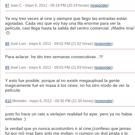
#7
Juan C - mayo 6, 2012 - 08:19 PM (20:19 horas) (
responder
)
Ya voy tres veces al cine y siempre que llego las entradas están
agotadas. Cada vez que voy hay una fila enorme para ver la
película, casi llega hasta la salida del centro comercial. ¡Madre mía!
:O
#8
José Luis - mayo 6, 2012 - 09:02 PM (21:02 horas) (
responder
)
Para aclarar: he ido tres semanas consecutivas...!!!
#9
José Luis - mayo 6, 2012 - 09:03 PM (21:03 horas) (
responder
)
Y esto fue posible; porque al no existir megaupload la gente
magicamente fué en masa a los cines; no ha otro modo de ver la
película
#10
Momoko - mayo 6, 2012 - 09:30 PM (21:30 horas) (
responder
)
justo fui hace un rato a verla(en realidad fui ayer, pero ya no habia
entradas :)
la verdad que yo nunca acostumbro ir al cine,(confieso que jamas
fui por mi) mas bien solo me invitan, o compro un dvd pirata o lo