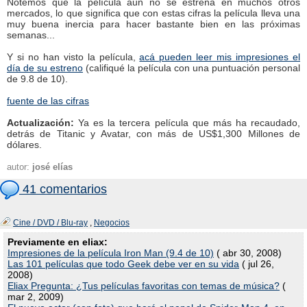
Notemos que la película aun no se estrena en muchos otros
mercados, lo que significa que con estas cifras la película lleva una
muy buena inercia para hacer bastante bien en las próximas
semanas...
Y si no han visto la película,
acá pueden leer mis impresiones el
día de su estreno
(califiqué la película con una puntuación personal
de 9.8 de 10).
fuente de las cifras
Actualización:
Ya es la tercera película que más ha recaudado,
detrás de Titanic y Avatar, con más de US$1,300 Millones de
dólares.
autor:
josé elías
41 comentarios
Cine / DVD / Blu-ray
,
Negocios
Previamente en eliax:
Impresiones de la película Iron Man (9.4 de 10)
( abr 30, 2008)
Las 101 películas que todo Geek debe ver en su vida
( jul 26,
2008)
Eliax Pregunta: ¿Tus películas favoritas con temas de música?
(
mar 2, 2009)