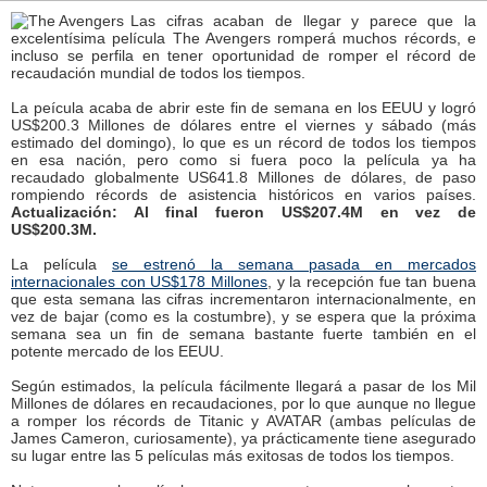
Las cifras acaban de llegar y parece que la
excelentísima película The Avengers romperá muchos récords, e
incluso se perfila en tener oportunidad de romper el récord de
recaudación mundial de todos los tiempos.
La peícula acaba de abrir este fin de semana en los EEUU y logró
US$200.3 Millones de dólares entre el viernes y sábado (más
estimado del domingo), lo que es un récord de todos los tiempos
en esa nación, pero como si fuera poco la película ya ha
recaudado globalmente US641.8 Millones de dólares, de paso
rompiendo récords de asistencia históricos en varios países.
Actualización: Al final fueron US$207.4M en vez de
US$200.3M.
La película
se estrenó la semana pasada en mercados
internacionales con US$178 Millones
, y la recepción fue tan buena
que esta semana las cifras incrementaron internacionalmente, en
vez de bajar (como es la costumbre), y se espera que la próxima
semana sea un fin de semana bastante fuerte también en el
potente mercado de los EEUU.
Según estimados, la película fácilmente llegará a pasar de los Mil
Millones de dólares en recaudaciones, por lo que aunque no llegue
a romper los récords de Titanic y AVATAR (ambas películas de
James Cameron, curiosamente), ya prácticamente tiene asegurado
su lugar entre las 5 películas más exitosas de todos los tiempos.