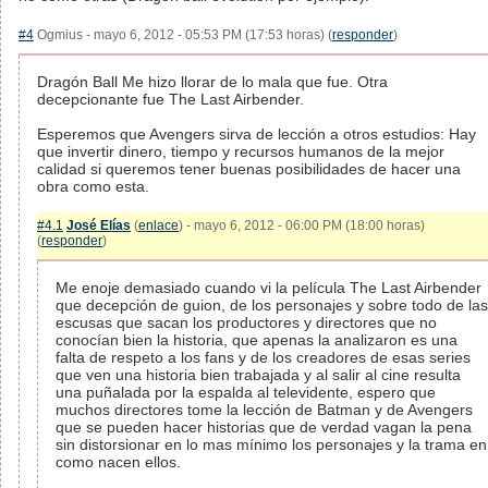
#4
Ogmius - mayo 6, 2012 - 05:53 PM (17:53 horas) (
responder
)
Dragón Ball Me hizo llorar de lo mala que fue. Otra
decepcionante fue The Last Airbender.
Esperemos que Avengers sirva de lección a otros estudios: Hay
que invertir dinero, tiempo y recursos humanos de la mejor
calidad si queremos tener buenas posibilidades de hacer una
obra como esta.
#4.1
José Elías
(
enlace
) - mayo 6, 2012 - 06:00 PM (18:00 horas)
(
responder
)
Me enoje demasiado cuando vi la película The Last Airbender
que decepción de guion, de los personajes y sobre todo de las
escusas que sacan los productores y directores que no
conocían bien la historia, que apenas la analizaron es una
falta de respeto a los fans y de los creadores de esas series
que ven una historia bien trabajada y al salir al cine resulta
una puñalada por la espalda al televidente, espero que
muchos directores tome la lección de Batman y de Avengers
que se pueden hacer historias que de verdad vagan la pena
sin distorsionar en lo mas mínimo los personajes y la trama en
como nacen ellos.