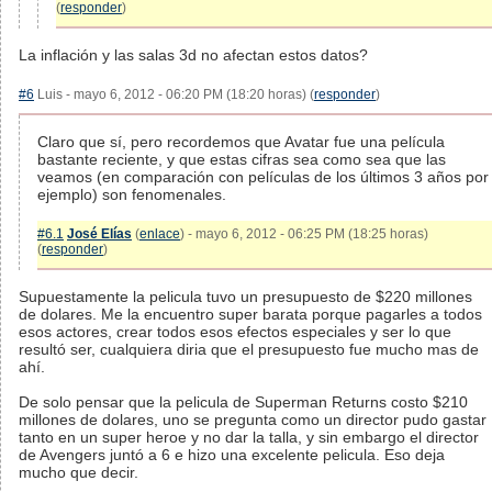
(
responder
)
La inflación y las salas 3d no afectan estos datos?
#6
Luis - mayo 6, 2012 - 06:20 PM (18:20 horas) (
responder
)
Claro que sí, pero recordemos que Avatar fue una película
bastante reciente, y que estas cifras sea como sea que las
veamos (en comparación con películas de los últimos 3 años por
ejemplo) son fenomenales.
#6.1
José Elías
(
enlace
) - mayo 6, 2012 - 06:25 PM (18:25 horas)
(
responder
)
Supuestamente la pelicula tuvo un presupuesto de $220 millones
de dolares. Me la encuentro super barata porque pagarles a todos
esos actores, crear todos esos efectos especiales y ser lo que
resultó ser, cualquiera diria que el presupuesto fue mucho mas de
ahí.
De solo pensar que la pelicula de Superman Returns costo $210
millones de dolares, uno se pregunta como un director pudo gastar
tanto en un super heroe y no dar la talla, y sin embargo el director
de Avengers juntó a 6 e hizo una excelente pelicula. Eso deja
mucho que decir.