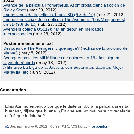
2012)
Avance de la película Prometheus. Asombrosa ciencia ficción de
Ridley Scott
( mar 20, 2012)
Impresiones de la película Titanic 3D (9.8 de 10)
( abr 21, 2012)
Impresiones eliax de la película The Avengers (Los Vengadores),
en 3D (9.8 de 10)
( abr 27, 2012)
Avengers colecta US$178.4M en debut en mercados
internacionales
( abr 29, 2012)
Posteriormente en eliax:
Después de The Avengers, ¿qué sigue? (fechas de lo próximo de
Marvel)
( may 8, 2012)
Avengers pasa los Mil MIllones de dólares en 19 días, siguen
cayendo récords
( may 13, 2012)
A filmarse La Liga de la Justicia, con Superman, Batman, Mujer
Maravilla, etc
( jun 9, 2012)
Comentarios
Elias Aún no entiendo por que le diste un 9.8 a la película si es tan
buenas y dijiste que buena. ¿En que estuvo mal para no regalarle
el 0.2 que le faltaba?
#1
Joshua - mayo 6, 2012 - 05:33 PM (17:33 horas) (
responder
)