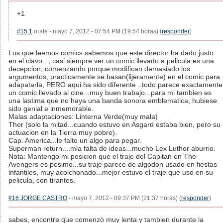
+1
#15.1
orate - mayo 7, 2012 - 07:54 PM (19:54 horas) (
responder
)
Los que leemos comics sabemos que este director ha dado justo
en el clavo..., casi siempre ver un comic llevado a pelicula es una
decepcion, comenzando porque modifican demasiado los
argumentos, practicamente se basan(lijeramente) en el comic para
adapatarla, PERO aqui ha sido diferente ..todo parece exactamente
un comic llevado al cine...muy buen trabajo...para mi tambien es
una lastima que no haya una banda sonora emblematica, hubiese
sido genial e inmemorable.
Malas adaptaciones: Linterna Verde(muy mala)
Thor (solo la mitad...cuando estuvo en Asgard estaba bien, pero su
actuacion en la Tierra muy pobre).
Cap. America...le falto un algo para pegar.
Superman return....mla falta de ideas...mucho Lex Luthor aburrio.
Nota: Mantengo mi posicion que el traje del Capitan en The
Avengers es pesimo...su traje parece de algodon usado en fiestas
infantiles, muy acolchonado...mejor estuvo el traje que uso en su
pelicula, con tirantes.
#16
JORGE CASTRO
- mayo 7, 2012 - 09:37 PM (21:37 horas) (
responder
)
sabes, encontre que comenzò muy lenta y tambien durante la