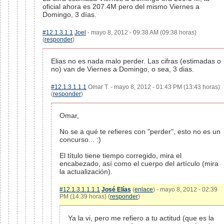
oficial ahora es 207.4M pero del mismo Viernes a
Domingo, 3 días.
#12.1.3.1.1
Joel
- mayo 8, 2012 - 09:38 AM (09:38 horas)
(
responder
)
Elias no es nada malo perder. Las cifras (estimadas o
no) van de Viernes a Domingo, o sea, 3 dias.
#12.1.3.1.1.1
Omar T. - mayo 8, 2012 - 01:43 PM (13:43 horas)
(
responder
)
Omar,
No se a qué te refieres con "perder", esto no es un
concurso... :)
El título tiene tiempo corregido, mira el
encabezado, así como el cuerpo del artículo (mira
la actualización).
#12.1.3.1.1.1.1
José Elías
(
enlace
) - mayo 8, 2012 - 02:39
PM (14:39 horas) (
responder
)
Ya la vi, pero me refiero a tu actitud (que es la