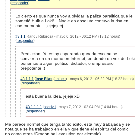
(
responder
)
Lo cierto es que nunca voy a olvidar la paliza paralitica que le
sometió Hulk a Loki!... Nadie en absoluto contuvo la risa en
ese momento... jejejejeej
#3.1.1
Randy Rubirosa - mayo 6, 2012 - 06:12 PM (18:12 horas)
(
responder
)
Prediccion: Yo estoy esperando qunada escena se
convierta en un meme en Internet, en donde en vez de Loki
ponemos a algún político, dictador, o empresario
prepotente :)
#3.1.1.1
José Elías
(
enlace
) - mayo 6, 2012 - 06:22 PM (18:22 horas)
(
responder
)
está buena la idea, jejeje xD
#3.1.1.1.1
joshdvd
- mayo 7, 2012 - 02:04 PM (14:04 horas)
(
responder
)
Me parece normal que tenga tanto éxito, está muy trabajada y se
nota que se ha trabajado en ella y que tiene el espíritu del comic,
no como otras (Dragon ball evolution por ejemplo).