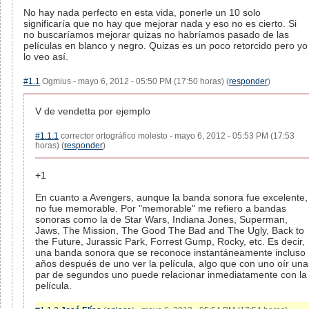
No hay nada perfecto en esta vida, ponerle un 10 solo
significaría que no hay que mejorar nada y eso no es cierto. Si
no buscaríamos mejorar quizas no habríamos pasado de las
películas en blanco y negro. Quizas es un poco retorcido pero yo
lo veo así.
#1.1
Ogmius - mayo 6, 2012 - 05:50 PM (17:50 horas) (
responder
)
V de vendetta por ejemplo
#1.1.1
corrector ortográfico molesto - mayo 6, 2012 - 05:53 PM (17:53
horas) (
responder
)
+1
En cuanto a Avengers, aunque la banda sonora fue excelente,
no fue memorable. Por "memorable" me refiero a bandas
sonoras como la de Star Wars, Indiana Jones, Superman,
Jaws, The Mission, The Good The Bad and The Ugly, Back to
the Future, Jurassic Park, Forrest Gump, Rocky, etc. Es decir,
una banda sonora que se reconoce instantáneamente incluso
años después de uno ver la película, algo que con uno oír una
par de segundos uno puede relacionar inmediatamente con la
película.