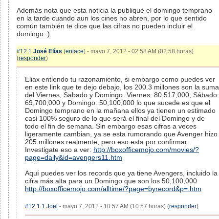
Además nota que esta noticia la publiqué el domingo temprano
en la tarde cuando aun los cines no abren, por lo que sentido
común también te dice que las cifras no pueden incluir el
domingo :)
#12.1
José Elías
(
enlace
) - mayo 7, 2012 - 02:58 AM (02:58 horas)
(
responder
)
Eliax entiendo tu razonamiento, si embargo como puedes ver
en este link que te dejo debajo, los 200.3 millones son la suma
del Viernes, Sabado y Domingo. Viernes: 80,517,000, Sábado:
69,700,000 y Domingo: 50,100,000 lo que sucede es que el
Domingo temprano en la mañana ellos ya tienen un estimado
casi 100% seguro de lo que será el final del Domingo y de
todo el fin de semana. Sin embargo esas cifras a veces
ligeramente cambian, ya se esta rumorando que Avenger hizo
205 millones realmente, pero eso esta por confirmar.
Investigate eso a ver:
http://boxofficemojo.com/movies/?
page=daily&id=avengers11.htm
Aquí puedes ver los records que ya tiene Avengers, incluido la
cifra más alta para un Domingo que son los 50,100,000
http://boxofficemojo.com/alltime/?page=byrecord&p=.htm
#12.1.1
Joel
- mayo 7, 2012 - 10:57 AM (10:57 horas) (
responder
)