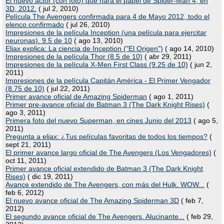
El nuevo actor (con foto) que hará el papel de Spider-Man 4, en
3D, 2012.
( jul 2, 2010)
Película The Avengers confirmada para 4 de Mayo 2012, todo el
elenco confirmado
( jul 26, 2010)
Impresiones de la película Inception (una película para ejercitar
neuronas). 9.5 de 10
( ago 13, 2010)
Eliax explica: La ciencia de Inception ("El Origen")
( ago 14, 2010)
Impresiones de la película Thor (8.5 de 10)
( abr 29, 2011)
Impresiones de la película X-Men First Class (9.25 de 10)
( jun 2,
2011)
Impresiones de la película Capitán América - El Primer Vengador
(8.75 de 10)
( jul 22, 2011)
Primer avance oficial de Amazing Spiderman
( ago 1, 2011)
Primer pre-avance oficial de Batman 3 (The Dark Knight Rises)
(
ago 3, 2011)
Primera foto del nuevo Superman, en cines Junio del 2013
( ago 5,
2011)
Pregunta a eliax: ¿Tus películas favoritas de todos los tiempos?
(
sept 21, 2011)
El primer avance largo oficial de The Avengers (Los Vengadores)
(
oct 11, 2011)
Primer avance oficial extendido de Batman 3 (The Dark Knight
Rises)
( dic 19, 2011)
Avance extendido de The Avengers, con más del Hulk. WOW...
(
feb 6, 2012)
El nuevo avance oficial de The Amazing Spiderman 3D
( feb 7,
2012)
El segundo avance oficial de The Avengers. Alucinante...
( feb 29,