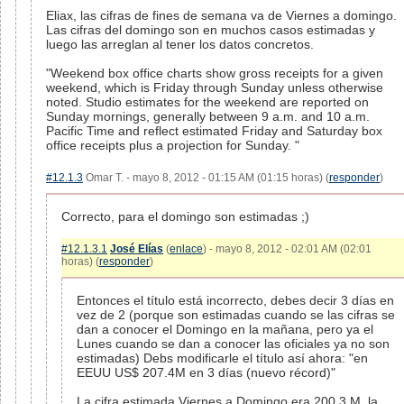
Eliax, las cifras de fines de semana va de Viernes a domingo.
Las cifras del domingo son en muchos casos estimadas y
luego las arreglan al tener los datos concretos.
"Weekend box office charts show gross receipts for a given
weekend, which is Friday through Sunday unless otherwise
noted. Studio estimates for the weekend are reported on
Sunday mornings, generally between 9 a.m. and 10 a.m.
Pacific Time and reflect estimated Friday and Saturday box
office receipts plus a projection for Sunday. "
#12.1.3
Omar T. - mayo 8, 2012 - 01:15 AM (01:15 horas) (
responder
)
Correcto, para el domingo son estimadas ;)
#12.1.3.1
José Elías
(
enlace
) - mayo 8, 2012 - 02:01 AM (02:01
horas) (
responder
)
Entonces el título está incorrecto, debes decir 3 días en
vez de 2 (porque son estimadas cuando se las cifras se
dan a conocer el Domingo en la mañana, pero ya el
Lunes cuando se dan a conocer las oficiales ya no son
estimadas) Debs modificarle el título así ahora: "en
EEUU US$ 207.4M en 3 días (nuevo récord)"
La cifra estimada Viernes a Domingo era 200.3 M, la