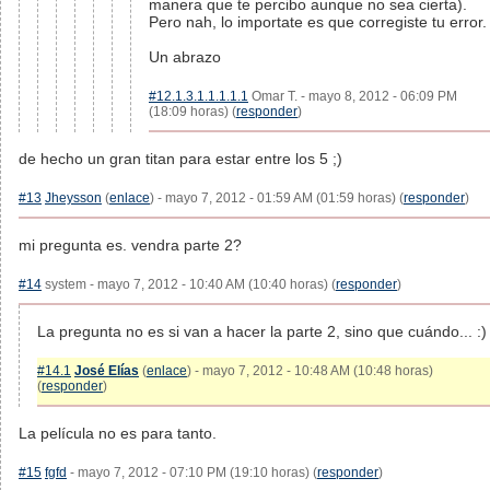
manera que te percibo aunque no sea cierta).
Pero nah, lo importate es que corregiste tu error.
Un abrazo
#12.1.3.1.1.1.1.1
Omar T. - mayo 8, 2012 - 06:09 PM
(18:09 horas) (
responder
)
de hecho un gran titan para estar entre los 5 ;)
#13
Jheysson
(
enlace
) - mayo 7, 2012 - 01:59 AM (01:59 horas) (
responder
)
mi pregunta es. vendra parte 2?
#14
system - mayo 7, 2012 - 10:40 AM (10:40 horas) (
responder
)
La pregunta no es si van a hacer la parte 2, sino que cuándo... :)
#14.1
José Elías
(
enlace
) - mayo 7, 2012 - 10:48 AM (10:48 horas)
(
responder
)
La película no es para tanto.
#15
fgfd
- mayo 7, 2012 - 07:10 PM (19:10 horas) (
responder
)