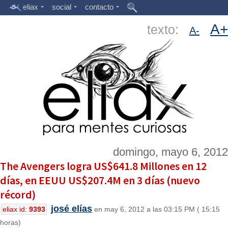
eliax
social
contacto
A+
texto:
A-
domingo, mayo 6, 2012
The Avengers logra US$641.8 Millones en 12
días, en EEUU US$207.4M en 3 días (nuevo
récord)
josé elías
eliax id:
9393
en may 6, 2012 a las 03:15 PM ( 15:15
horas)