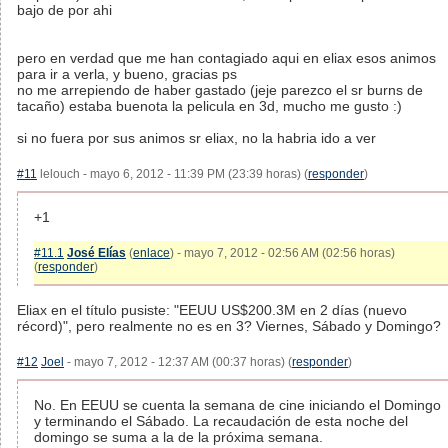
bajo de por ahi
pero en verdad que me han contagiado aqui en eliax esos animos
para ir a verla, y bueno, gracias ps
no me arrepiendo de haber gastado (jeje parezco el sr burns de
tacaño) estaba buenota la pelicula en 3d, mucho me gusto :)
si no fuera por sus animos sr eliax, no la habria ido a ver
#11
lelouch - mayo 6, 2012 - 11:39 PM (23:39 horas) (
responder
)
+1
#11.1
José Elías
(
enlace
) - mayo 7, 2012 - 02:56 AM (02:56 horas)
(
responder
)
Eliax en el título pusiste: "EEUU US$200.3M en 2 días (nuevo
récord)", pero realmente no es en 3? Viernes, Sábado y Domingo?
#12
Joel
- mayo 7, 2012 - 12:37 AM (00:37 horas) (
responder
)
No. En EEUU se cuenta la semana de cine iniciando el Domingo
y terminando el Sábado. La recaudación de esta noche del
domingo se suma a la de la próxima semana.