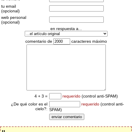
tu email
(opcional)
web personal
(opcional)
en respuesta a...
comentario de
caracteres máximo
4 + 3 =
requerido
(control anti-SPAM)
¿De qué color es el
requerido
(control anti-
cielo?:
SPAM)