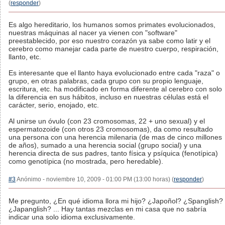
(
responder
)
Es algo hereditario, los humanos somos primates evolucionados,
nuestras máquinas al nacer ya vienen con "software"
preestablecido, por eso nuestro corazón ya sabe como latir y el
cerebro como manejar cada parte de nuestro cuerpo, respiración,
llanto, etc.
Es interesante que el llanto haya evolucionado entre cada "raza" o
grupo, en otras palabras, cada grupo con su propio lenguaje,
escritura, etc. ha modificado en forma diferente al cerebro con solo
la diferencia en sus hábitos, incluso en nuestras células está el
carácter, serio, enojado, etc.
Al unirse un óvulo (con 23 cromosomas, 22 + uno sexual) y el
espermatozoide (con otros 23 cromosomas), da como resultado
una persona con una herencia milenaria (de mas de cinco millones
de años), sumado a una herencia social (grupo social) y una
herencia directa de sus padres, tanto física y psíquica (fenotípica)
como genotípica (no mostrada, pero heredable).
#3
Anónimo - noviembre 10, 2009 - 01:00 PM (13:00 horas) (
responder
)
Me pregunto, ¿En qué idioma llora mi hijo? ¿Japoñol? ¿Spanglish?
¿Japanglish? ... Hay tantas mezclas en mi casa que no sabría
indicar una solo idioma exclusivamente.