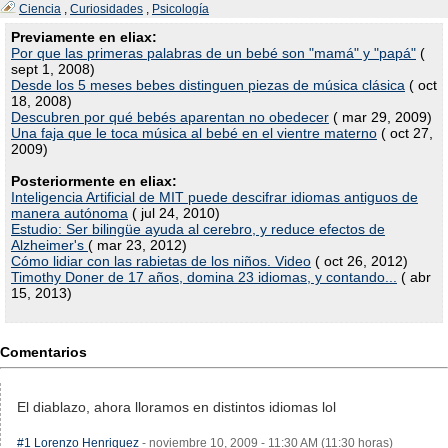
Ciencia
,
Curiosidades
,
Psicología
Previamente en eliax:
Por que las primeras palabras de un bebé son "mamá" y "papá"
(
sept 1, 2008)
Desde los 5 meses bebes distinguen piezas de música clásica
( oct
18, 2008)
Descubren por qué bebés aparentan no obedecer
( mar 29, 2009)
Una faja que le toca música al bebé en el vientre materno
( oct 27,
2009)
Posteriormente en eliax:
Inteligencia Artificial de MIT puede descifrar idiomas antiguos de
manera autónoma
( jul 24, 2010)
Estudio: Ser bilingüe ayuda al cerebro, y reduce efectos de
Alzheimer's
( mar 23, 2012)
Cómo lidiar con las rabietas de los niños. Video
( oct 26, 2012)
Timothy Doner de 17 años, domina 23 idiomas, y contando...
( abr
15, 2013)
Comentarios
El diablazo, ahora lloramos en distintos idiomas lol
#1
Lorenzo Henriquez
- noviembre 10, 2009 - 11:30 AM (11:30 horas)