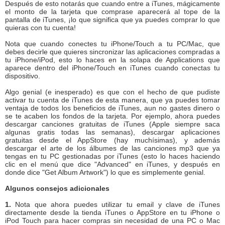
Después de esto notarás que cuando entre a iTunes, mágicamente
el monto de la tarjeta que comprase aparecerá al tope de la
pantalla de iTunes, ¡lo que significa que ya puedes comprar lo que
quieras con tu cuenta!
Nota que cuando conectes tu iPhone/Touch a tu PC/Mac, que
debes decirle que quieres sincronizar las aplicaciones compradas a
tu iPhone/iPod, esto lo haces en la solapa de Applications que
aparece dentro del iPhone/Touch en iTunes cuando conectas tu
dispositivo.
Algo genial (e inesperado) es que con el hecho de que pudiste
activar tu cuenta de iTunes de esta manera, que ya puedes tomar
ventaja de todos los beneficios de iTunes, aun no gastes dinero o
se te acaben los fondos de la tarjeta. Por ejemplo, ahora puedes
descargar canciones gratuitas de iTunes (Apple siempre saca
algunas gratis todas las semanas), descargar aplicaciones
gratuitas desde el AppStore (hay muchísimas), y además
descargar el arte de los álbumes de las canciones mp3 que ya
tengas en tu PC gestionadas por iTunes (esto lo haces haciendo
clic en el menú que dice "Advanced" en iTunes, y después en
donde dice "Get Album Artwork") lo que es simplemente genial.
Algunos consejos adicionales
1.
Nota que ahora puedes utilizar tu email y clave de iTunes
directamente desde la tienda iTunes o AppStore en tu iPhone o
iPod Touch para hacer compras sin necesidad de una PC o Mac