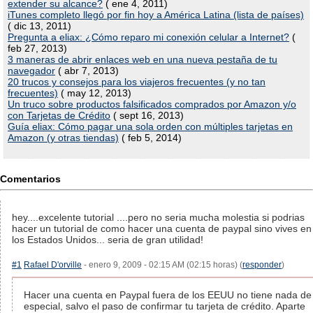
extender su alcance?
( ene 4, 2011)
iTunes completo llegó por fin hoy a América Latina (lista de países)
( dic 13, 2011)
Pregunta a eliax: ¿Cómo reparo mi conexión celular a Internet?
(
feb 27, 2013)
3 maneras de abrir enlaces web en una nueva pestaña de tu
navegador
( abr 7, 2013)
20 trucos y consejos para los viajeros frecuentes (y no tan
frecuentes)
( may 12, 2013)
Un truco sobre productos falsificados comprados por Amazon y/o
con Tarjetas de Crédito
( sept 16, 2013)
Guía eliax: Cómo pagar una sola orden con múltiples tarjetas en
Amazon (y otras tiendas)
( feb 5, 2014)
Comentarios
hey....excelente tutorial ....pero no seria mucha molestia si podrias
hacer un tutorial de como hacer una cuenta de paypal sino vives en
los Estados Unidos... seria de gran utilidad!
#1
Rafael D'orville
- enero 9, 2009 - 02:15 AM (02:15 horas) (
responder
)
Hacer una cuenta en Paypal fuera de los EEUU no tiene nada de
especial, salvo el paso de confirmar tu tarjeta de crédito. Aparte