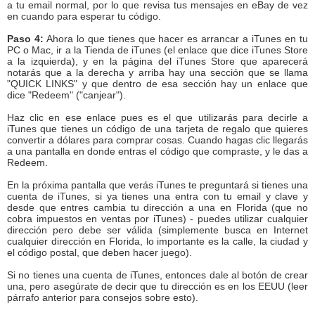
a tu email normal, por lo que revisa tus mensajes en eBay de vez
en cuando para esperar tu código.
Paso 4:
Ahora lo que tienes que hacer es arrancar a iTunes en tu
PC o Mac, ir a la Tienda de iTunes (el enlace que dice iTunes Store
a la izquierda), y en la página del iTunes Store que aparecerá
notarás que a la derecha y arriba hay una sección que se llama
"QUICK LINKS" y que dentro de esa sección hay un enlace que
dice "Redeem" ("canjear").
Haz clic en ese enlace pues es el que utilizarás para decirle a
iTunes que tienes un código de una tarjeta de regalo que quieres
convertir a dólares para comprar cosas. Cuando hagas clic llegarás
a una pantalla en donde entras el código que compraste, y le das a
Redeem.
En la próxima pantalla que verás iTunes te preguntará si tienes una
cuenta de iTunes, si ya tienes una entra con tu email y clave y
desde que entres cambia tu dirección a una en Florida (que no
cobra impuestos en ventas por iTunes) - puedes utilizar cualquier
dirección pero debe ser válida (simplemente busca en Internet
cualquier dirección en Florida, lo importante es la calle, la ciudad y
el código postal, que deben hacer juego).
Si no tienes una cuenta de iTunes, entonces dale al botón de crear
una, pero asegúrate de decir que tu dirección es en los EEUU (leer
párrafo anterior para consejos sobre esto).