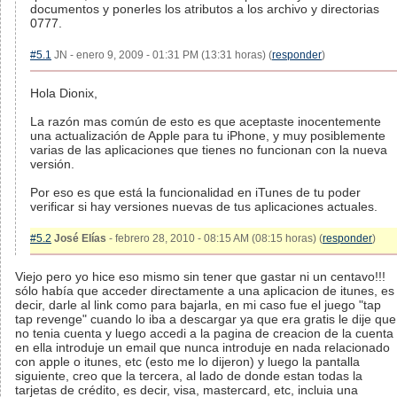
documentos y ponerles los atributos a los archivo y directorias
0777.
#5.1
JN - enero 9, 2009 - 01:31 PM (13:31 horas) (
responder
)
Hola Dionix,
La razón mas común de esto es que aceptaste inocentemente
una actualización de Apple para tu iPhone, y muy posiblemente
varias de las aplicaciones que tienes no funcionan con la nueva
versión.
Por eso es que está la funcionalidad en iTunes de tu poder
verificar si hay versiones nuevas de tus aplicaciones actuales.
#5.2
José Elías
- febrero 28, 2010 - 08:15 AM (08:15 horas) (
responder
)
Viejo pero yo hice eso mismo sin tener que gastar ni un centavo!!!
sólo había que acceder directamente a una aplicacion de itunes, es
decir, darle al link como para bajarla, en mi caso fue el juego "tap
tap revenge" cuando lo iba a descargar ya que era gratis le dije que
no tenia cuenta y luego accedi a la pagina de creacion de la cuenta
en ella introduje un email que nunca introduje en nada relacionado
con apple o itunes, etc (esto me lo dijeron) y luego la pantalla
siguiente, creo que la tercera, al lado de donde estan todas la
tarjetas de crédito, es decir, visa, mastercard, etc, incluia una