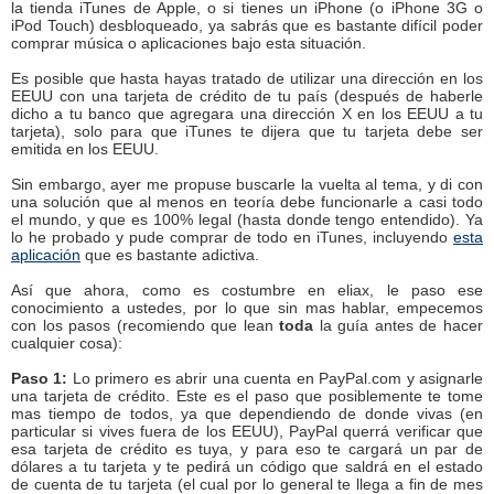
la tienda iTunes de Apple, o si tienes un iPhone (o iPhone 3G o
iPod Touch) desbloqueado, ya sabrás que es bastante difícil poder
comprar música o aplicaciones bajo esta situación.
Es posible que hasta hayas tratado de utilizar una dirección en los
EEUU con una tarjeta de crédito de tu país (después de haberle
dicho a tu banco que agregara una dirección X en los EEUU a tu
tarjeta), solo para que iTunes te dijera que tu tarjeta debe ser
emitida en los EEUU.
Sin embargo, ayer me propuse buscarle la vuelta al tema, y di con
una solución que al menos en teoría debe funcionarle a casi todo
el mundo, y que es 100% legal (hasta donde tengo entendido). Ya
lo he probado y pude comprar de todo en iTunes, incluyendo
esta
aplicación
que es bastante adictiva.
Así que ahora, como es costumbre en eliax, le paso ese
conocimiento a ustedes, por lo que sin mas hablar, empecemos
con los pasos (recomiendo que lean
toda
la guía antes de hacer
cualquier cosa):
Paso 1:
Lo primero es abrir una cuenta en PayPal.com y asignarle
una tarjeta de crédito. Este es el paso que posiblemente te tome
mas tiempo de todos, ya que dependiendo de donde vivas (en
particular si vives fuera de los EEUU), PayPal querrá verificar que
esa tarjeta de crédito es tuya, y para eso te cargará un par de
dólares a tu tarjeta y te pedirá un código que saldrá en el estado
de cuenta de tu tarjeta (el cual por lo general te llega a fin de mes