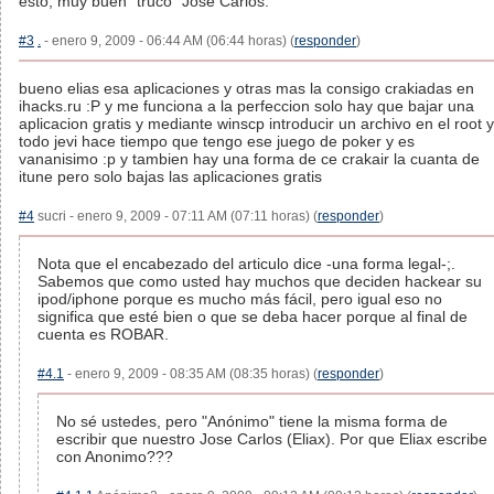
esto, muy buen "truco" Jose Carlos.
#3
.
- enero 9, 2009 - 06:44 AM (06:44 horas) (
responder
)
bueno elias esa aplicaciones y otras mas la consigo crakiadas en
ihacks.ru :P y me funciona a la perfeccion solo hay que bajar una
aplicacion gratis y mediante winscp introducir un archivo en el root y
todo jevi hace tiempo que tengo ese juego de poker y es
vananisimo :p y tambien hay una forma de ce crakair la cuanta de
itune pero solo bajas las aplicaciones gratis
#4
sucri - enero 9, 2009 - 07:11 AM (07:11 horas) (
responder
)
Nota que el encabezado del articulo dice -una forma legal-;.
Sabemos que como usted hay muchos que deciden hackear su
ipod/iphone porque es mucho más fácil, pero igual eso no
significa que esté bien o que se deba hacer porque al final de
cuenta es ROBAR.
#4.1
- enero 9, 2009 - 08:35 AM (08:35 horas) (
responder
)
No sé ustedes, pero "Anónimo" tiene la misma forma de
escribir que nuestro Jose Carlos (Eliax). Por que Eliax escribe
con Anonimo???