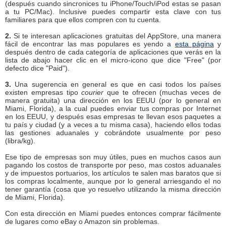
(después cuando sincronices tu iPhone/Touch/iPod estas se pasan
a tu PC/Mac). Inclusive puedes compartir esta clave con tus
familiares para que ellos compren con tu cuenta.
2.
Si te interesan aplicaciones gratuitas del AppStore, una manera
fácil de encontrar las mas populares es yendo a
esta página
y
después dentro de cada categoría de aplicaciones que verás en la
lista de abajo hacer clic en el micro-icono que dice "Free" (por
defecto dice "Paid").
3.
Una sugerencia en general es que en casi todos los países
existen empresas tipo
courier
que te ofrecen (muchas veces de
manera gratuita) una dirección en los EEUU (por lo general en
Miami, Florida), a la cual puedes enviar tus compras por Internet
en los EEUU, y después esas empresas te llevan esos paquetes a
tu país y ciudad (y a veces a tu misma casa), haciendo ellos todas
las gestiones aduanales y cobrándote usualmente por peso
(libra/kg).
Ese tipo de empresas son muy útiles, pues en muchos casos aun
pagando los costos de transporte por peso, mas costos aduanales
y de impuestos portuarios, los artículos te salen mas baratos que si
los compras localmente, aunque por lo general arriesgando el no
tener garantía (cosa que yo resuelvo utilizando la misma dirección
de Miami, Florida).
Con esta dirección en Miami puedes entonces comprar fácilmente
de lugares como eBay o Amazon sin problemas.