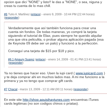
opcion que dici "NONE" y listo!! le das a "NONE", o sea, niguna y
creas tu cuenta de lo mas chill.
#6
Tulio A. Martínez (
enlace
) - enero 9, 2009 - 10:44 PM (22:44 horas)
(
responder
)
Verdaderamente que así también funciona para crear una
cuenta sin fondos. De todas maneras, yo compré la tarjeta
siguiendo el tutorial de Eliax, pues siempre he querido alquilar
una que otra peliculita, o probar alguna aplicación pagada (esa
de Keynote 09 debe ser un palo) y funcionó a la perfección.
Conseguí una tarjeta de $15 por $18 y pico.
#6.1
Amaury Suarez
(
enlace
) - enero 14, 2009 - 01:41 PM (13:41 horas)
(
responder
)
Ya no tienes que hacer eso. Usen la iupi card (
www.iupicard.com
)
y te deja comprar ahi en muchos lados mas. A mi me funciono a la
primera y ya no tengo que comprar gift cards.
#7
Chacal
- marzo 13, 2009 - 12:11 AM (00:11 horas) (
responder
)
En este site
http://shop.aquisihaytunes.com
encuentras iTunes
cards legitimas (no son codigos chinos o priatas).