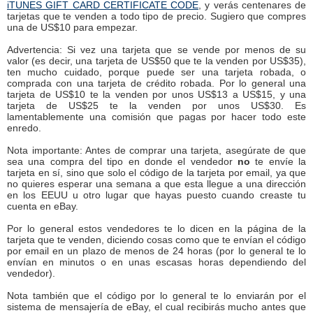
iTUNES GIFT CARD CERTIFICATE CODE
, y verás centenares de
tarjetas que te venden a todo tipo de precio. Sugiero que compres
una de US$10 para empezar.
Advertencia: Si vez una tarjeta que se vende por menos de su
valor (es decir, una tarjeta de US$50 que te la venden por US$35),
ten mucho cuidado, porque puede ser una tarjeta robada, o
comprada con una tarjeta de crédito robada. Por lo general una
tarjeta de US$10 te la venden por unos US$13 a US$15, y una
tarjeta de US$25 te la venden por unos US$30. Es
lamentablemente una comisión que pagas por hacer todo este
enredo.
Nota importante: Antes de comprar una tarjeta, asegúrate de que
sea una compra del tipo en donde el vendedor
no
te envíe la
tarjeta en sí, sino que solo el código de la tarjeta por email, ya que
no quieres esperar una semana a que esta llegue a una dirección
en los EEUU u otro lugar que hayas puesto cuando creaste tu
cuenta en eBay.
Por lo general estos vendedores te lo dicen en la página de la
tarjeta que te venden, diciendo cosas como que te envían el código
por email en un plazo de menos de 24 horas (por lo general te lo
envían en minutos o en unas escasas horas dependiendo del
vendedor).
Nota también que el código por lo general te lo enviarán por el
sistema de mensajería de eBay, el cual recibirás mucho antes que