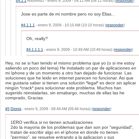
#4.1.1
Anónimo2 - enero 9, 2009 - 09:12 AM (09:12 horas) (
responder
)
Jose es parte de mi nombre pero no soy Elias...
#4.1.1.1
- enero 9, 2009 - 10:10 AM (10:10 horas) (
responder
)
Oh, really?
#4.1.1.1.1
- enero 9, 2009 - 10:49 AM (10:49 horas) (
responder
)
Hey, no se si han tenido el mismo problema que yo (o si me estoy
saliendo un poco del tema) He instalado un par de aplicaciones en
mi Iphone y de un momento a otro han dejado de funcionar. Las
soluciones que he leido en internet parecen no funcionar. Asi que
me gustaria saber si tienen una solución *legal* es decir sin aplicar
ningún *crack* para solucionar este problema. Muchos han
sugerido reinstalarlas, sin emabargo, muchas de ellas las he
comprado, Gracias.
#5
Dionix
- enero 9, 2009 - 09:46 AM (09:46 horas) (
responder
)
1ERO verifica si no tienen actualizaciones
2do la mayoria de los problemas que dan son por "seguridad",
tratan de escribir algo en el iphone en donde no tienen
"permiso", se resuelve entrando a la aplicacion y sus