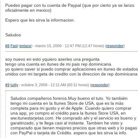
Puedes pagar con tu cuenta de Paypal (que por cierto ya se lanzo
oficialmente en mexico)
Espero que les sirva la informacion.
Saludos
#8
Fast
(
enlace
) - marzo 15, 2009 - 12:47 PM (12:47 horas) (
responder
)
soy nuevo en esto yquiero aserles una pregunta
tengo una cuenta en itunes de mi pais rep dominicana
yo quiero saver si puedo comprar aplicaciones en itunes de estados
unidos con mi targeta de credito con la direccion de rep dominicana
#9
luilly
- octubre 3, 2009 - 12:11 AM (00:11 horas) (
responder
)
Saludos compañeros foreros.Muy bueno el tuto. Yo también
tengo mi cuenta en la Itunes Store de USA, que es la más
completa para mi gusto y el de Apple. Cuando quiero comprar
una app, yo compro el crédito para la Itunes Store USA, en
ww.itunestarjetas.com. He comprado ahi y el servicio es bueno y
garatinzado, y te llega casi al instante. Tambien he visto y
comparado que tienen mejores precios que otras web y lo pagas
con PayPal o tarjeta de Crédito. espero que les sirva la info.