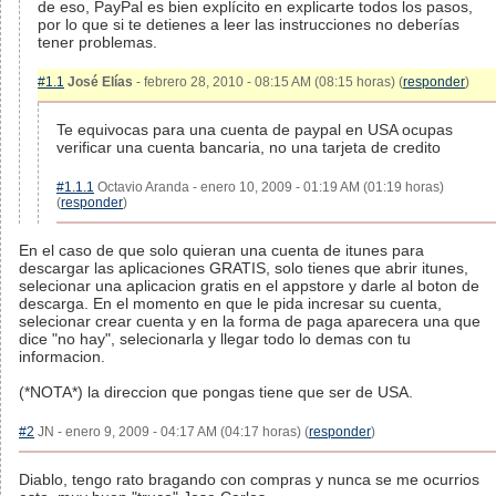
de eso, PayPal es bien explícito en explicarte todos los pasos,
por lo que si te detienes a leer las instrucciones no deberías
tener problemas.
#1.1
José Elías
- febrero 28, 2010 - 08:15 AM (08:15 horas) (
responder
)
Te equivocas para una cuenta de paypal en USA ocupas
verificar una cuenta bancaria, no una tarjeta de credito
#1.1.1
Octavio Aranda - enero 10, 2009 - 01:19 AM (01:19 horas)
(
responder
)
En el caso de que solo quieran una cuenta de itunes para
descargar las aplicaciones GRATIS, solo tienes que abrir itunes,
selecionar una aplicacion gratis en el appstore y darle al boton de
descarga. En el momento en que le pida incresar su cuenta,
selecionar crear cuenta y en la forma de paga aparecera una que
dice "no hay", selecionarla y llegar todo lo demas con tu
informacion.
(*NOTA*) la direccion que pongas tiene que ser de USA.
#2
JN - enero 9, 2009 - 04:17 AM (04:17 horas) (
responder
)
Diablo, tengo rato bragando con compras y nunca se me ocurrios