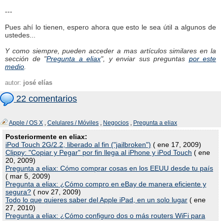
---
Pues ahí lo tienen, espero ahora que esto le sea útil a algunos de
ustedes...
Y como siempre, pueden acceder a mas artículos similares en la
sección de "
Pregunta a eliax
", y enviar sus preguntas
por este
medio
.
autor:
josé elías
22 comentarios
Apple / OS X
,
Celulares / Móviles
,
Negocios
,
Pregunta a eliax
Posteriormente en eliax:
iPod Touch 2G/2.2, liberado al fin ("jailbroken")
( ene 17, 2009)
Clippy: "Copiar y Pegar" por fin llega al iPhone y iPod Touch
( ene
20, 2009)
Pregunta a eliax: Cómo comprar cosas en los EEUU desde tu país
( mar 5, 2009)
Pregunta a eliax: ¿Cómo compro en eBay de manera eficiente y
segura?
( nov 27, 2009)
Todo lo que quieres saber del Apple iPad, en un solo lugar
( ene
27, 2010)
Pregunta a eliax: ¿Cómo configuro dos o más routers WiFi para