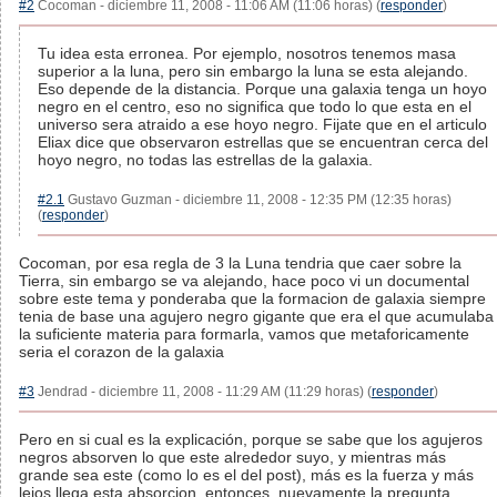
#2
Cocoman - diciembre 11, 2008 - 11:06 AM (11:06 horas) (
responder
)
Tu idea esta erronea. Por ejemplo, nosotros tenemos masa
superior a la luna, pero sin embargo la luna se esta alejando.
Eso depende de la distancia. Porque una galaxia tenga un hoyo
negro en el centro, eso no significa que todo lo que esta en el
universo sera atraido a ese hoyo negro. Fijate que en el articulo
Eliax dice que observaron estrellas que se encuentran cerca del
hoyo negro, no todas las estrellas de la galaxia.
#2.1
Gustavo Guzman - diciembre 11, 2008 - 12:35 PM (12:35 horas)
(
responder
)
Cocoman, por esa regla de 3 la Luna tendria que caer sobre la
Tierra, sin embargo se va alejando, hace poco vi un documental
sobre este tema y ponderaba que la formacion de galaxia siempre
tenia de base una agujero negro gigante que era el que acumulaba
la suficiente materia para formarla, vamos que metaforicamente
seria el corazon de la galaxia
#3
Jendrad - diciembre 11, 2008 - 11:29 AM (11:29 horas) (
responder
)
Pero en si cual es la explicación, porque se sabe que los agujeros
negros absorven lo que este alrededor suyo, y mientras más
grande sea este (como lo es el del post), más es la fuerza y más
lejos llega esta absorcion, entonces, nuevamente la pregunta,