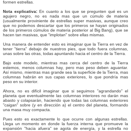
formen estrellas.
Nota explicativa:
En cuanto a los que se pregunten qué es un
agujero negro, no es nada mas que un cúmulo de materia
(usualmente proviniente de estrellas super masivas, aunque creo
que no podemos descartar que los primeros se hayan originados
de los primeros cúmulos de materia posterior al Big Bang), que se
hacen tan masivas, que "implotan" sobre ellas mismas.
Una manera de entender esto es imaginar que la Tierra en vez de
tener "tierra" debajo de nuestros pies, que todo fuera columnas,
unas sobre las otras, todas apuntando hacia el centro de la Tierra.
Bajo este modelo, mientras mas cerca del centro de la Tierra
estemos, menos columnas hay, pero mas peso deben aguantar.
Así mismo, mientras mas grande sea la superficie de la Tierra, mas
columnas habrán en sus capas exteriores, lo que pondría mas
peso en su interior.
Ahora, no es difícil imaginar que si seguimos "agrandando" el
planeta que eventualmente las columnas interiores no darán mas
abasto y colapsarán, haciendo que todas las columnas exteriores
"caigan" sobre (y en dirección a) el centro del planeta, formando
una masa muy compacta.
Pues esto es exactamente lo que ocurre con algunas estrellas.
Llega un momento en donde la fuerza interna que promueve la
expansión "hacia afuera" se agota de energía, y la estrella no