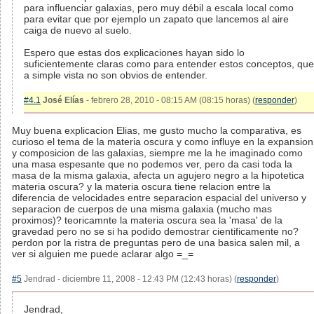
para influenciar galaxias, pero muy débil a escala local como
para evitar que por ejemplo un zapato que lancemos al aire
caiga de nuevo al suelo.
Espero que estas dos explicaciones hayan sido lo
suficientemente claras como para entender estos conceptos, que
a simple vista no son obvios de entender.
#4.1
José Elías
- febrero 28, 2010 - 08:15 AM (08:15 horas) (
responder
)
Muy buena explicacion Elias, me gusto mucho la comparativa, es
curioso el tema de la materia oscura y como influye en la expansion
y composicion de las galaxias, siempre me la he imaginado como
una masa espesante que no podemos ver, pero da casi toda la
masa de la misma galaxia, afecta un agujero negro a la hipotetica
materia oscura? y la materia oscura tiene relacion entre la
diferencia de velocidades entre separacion espacial del universo y
separacion de cuerpos de una misma galaxia (mucho mas
proximos)? teoricamnte la materia oscura sea la 'masa' de la
gravedad pero no se si ha podido demostrar cientificamente no?
perdon por la ristra de preguntas pero de una basica salen mil, a
ver si alguien me puede aclarar algo =_=
#5
Jendrad - diciembre 11, 2008 - 12:43 PM (12:43 horas) (
responder
)
Jendrad,