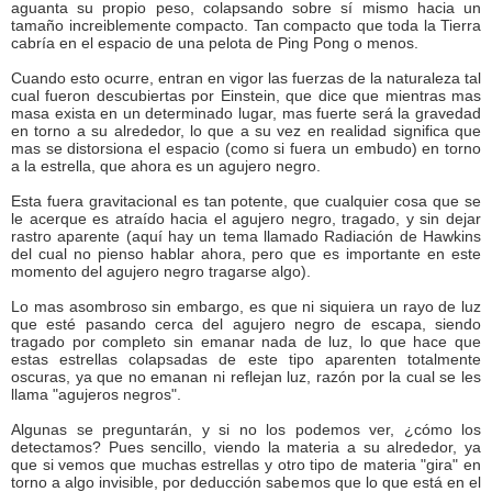
aguanta su propio peso, colapsando sobre sí mismo hacia un
tamaño increiblemente compacto. Tan compacto que toda la Tierra
cabría en el espacio de una pelota de Ping Pong o menos.
Cuando esto ocurre, entran en vigor las fuerzas de la naturaleza tal
cual fueron descubiertas por Einstein, que dice que mientras mas
masa exista en un determinado lugar, mas fuerte será la gravedad
en torno a su alrededor, lo que a su vez en realidad significa que
mas se distorsiona el espacio (como si fuera un embudo) en torno
a la estrella, que ahora es un agujero negro.
Esta fuera gravitacional es tan potente, que cualquier cosa que se
le acerque es atraído hacia el agujero negro, tragado, y sin dejar
rastro aparente (aquí hay un tema llamado Radiación de Hawkins
del cual no pienso hablar ahora, pero que es importante en este
momento del agujero negro tragarse algo).
Lo mas asombroso sin embargo, es que ni siquiera un rayo de luz
que esté pasando cerca del agujero negro de escapa, siendo
tragado por completo sin emanar nada de luz, lo que hace que
estas estrellas colapsadas de este tipo aparenten totalmente
oscuras, ya que no emanan ni reflejan luz, razón por la cual se les
llama "agujeros negros".
Algunas se preguntarán, y si no los podemos ver, ¿cómo los
detectamos? Pues sencillo, viendo la materia a su alrededor, ya
que si vemos que muchas estrellas y otro tipo de materia "gira" en
torno a algo invisible, por deducción sabemos que lo que está en el