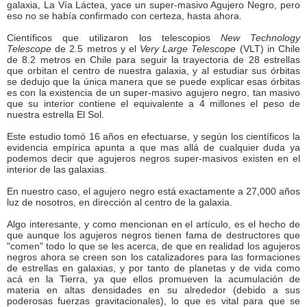
galaxia, La Vía Láctea, yace un super-masivo Agujero Negro, pero
eso no se había confirmado con certeza, hasta ahora.
Científicos que utilizaron los telescopios
New Technology
Telescope
de 2.5 metros y el
Very Large Telescope
(VLT) in Chile
de 8.2 metros en Chile para seguir la trayectoria de 28 estrellas
que orbitan el centro de nuestra galaxia, y al estudiar sus órbitas
se dedujo que la única manera que se puede explicar esas órbitas
es con la existencia de un super-masivo agujero negro, tan masivo
que su interior contiene el equivalente a 4 millones el peso de
nuestra estrella El Sol.
Este estudio tomó 16 años en efectuarse, y según los científicos la
evidencia empírica apunta a que mas allá de cualquier duda ya
podemos decir que agujeros negros super-masivos existen en el
interior de las galaxias.
En nuestro caso, el agujero negro está exactamente a 27,000 años
luz de nosotros, en dirección al centro de la galaxia.
Algo interesante, y como mencionan en el artículo, es el hecho de
que aunque los agujeros negros tienen fama de destructores que
"comen" todo lo que se les acerca, de que en realidad los agujeros
negros ahora se creen son los catalizadores para las formaciones
de estrellas en galaxias, y por tanto de planetas y de vida como
acá en la Tierra, ya que ellos promueven la acumulación de
materia en altas densidades en su alrededor (debido a sus
poderosas fuerzas gravitacionales), lo que es vital para que se