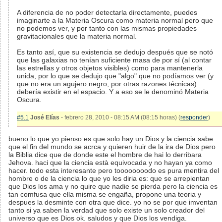
A diferencia de no poder detectarla directamente, puedes
imaginarte a la Materia Oscura como materia normal pero que
no podemos ver, y por tanto con las mismas propiedades
gravitacionales que la materia normal.
Es tanto así, que su existencia se dedujo después que se notó
que las galaxias no tenían suficiente masa de por sí (al contar
las estrellas y otros objetos visibles) como para mantenerla
unida, por lo que se dedujo que "algo" que no podíamos ver (y
que no era un agujero negro, por otras razones técnicas)
debería existir en el espacio. Y a eso se le denominó Materia
Oscura.
#5.1
José Elías
- febrero 28, 2010 - 08:15 AM (08:15 horas) (
responder
)
bueno lo que yo pienso es que solo hay un Dios y la ciencia sabe
que el fin del mundo se acrca y quieren huir de la ira de Dios pero
la Biblia dice que de donde este el hombre de hai lo derribara
Jehova. haci que la ciencia està equivocada y no hayan ya como
hacer. todo esta interesante pero toooooooodo es pura mentira del
hombre o de la ciencia lo que yo les diria es: que se arrepientan
que Dios los ama y no quire que nadie se pierda pero la ciencia es
tan comfusa que ella misma se engaña, propone una teoria y
despues la desminte con otra que dice. yo no se por que imventan
tanto si ya saben la verdad que solo existe un solo creador del
universo que es Dios ok. saludos y que Dios los vendiga.