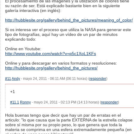
El procesamiento de las imágenes y la utilización de colores tiene
su razón de ser. Está explicado bastante bien en la siguiente
galería interactiva (en inglés):
http://hubblesite.org/gallery/behind_the_pictures/meaning_of_color/
Si os interesa ver el proceso que utiliza la NASA para generar este
tipo de fotografías, aquí hay un vídeo de un par de minutos
explicando todo:
Online en Youtube:
http://www.youtube.com/watch?v=p5c1XoL1KFs
Online y para descargar en varios formatos y resoluciones:
http://hubblesite.org/gallery/behind_the_pictures/
#11
Andy
- mayo 24, 2011 - 06:11 AM (06:11 horas) (
responder
)
+1
#11.1
Ronny
- mayo 24, 2011 - 02:13 PM (14:13 horas) (
responder
)
Hola buenas tengo que decir que hay un par de erratas en el
articulo: "lo que causa que la parte EXTERNA de la estrella colapse
sobre sí misma por su propio peso, lo que genera que toda la
materia se comprima en una esfera extremadamente pequeña (en