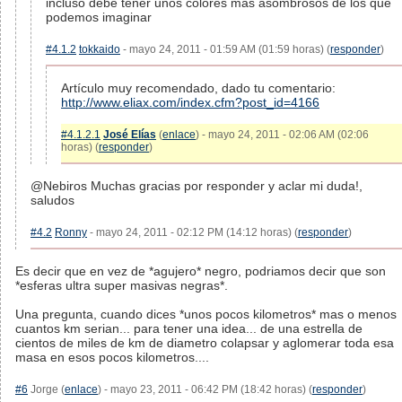
incluso debe tener unos colores mas asombrosos de los que
podemos imaginar
#4.1.2
tokkaido
- mayo 24, 2011 - 01:59 AM (01:59 horas) (
responder
)
Artículo muy recomendado, dado tu comentario:
http://www.eliax.com/index.cfm?post_id=4166
#4.1.2.1
José Elías
(
enlace
) - mayo 24, 2011 - 02:06 AM (02:06
horas) (
responder
)
@Nebiros Muchas gracias por responder y aclar mi duda!,
saludos
#4.2
Ronny
- mayo 24, 2011 - 02:12 PM (14:12 horas) (
responder
)
Es decir que en vez de *agujero* negro, podriamos decir que son
*esferas ultra super masivas negras*.
Una pregunta, cuando dices *unos pocos kilometros* mas o menos
cuantos km serian... para tener una idea... de una estrella de
cientos de miles de km de diametro colapsar y aglomerar toda esa
masa en esos pocos kilometros....
#6
Jorge (
enlace
) - mayo 23, 2011 - 06:42 PM (18:42 horas) (
responder
)