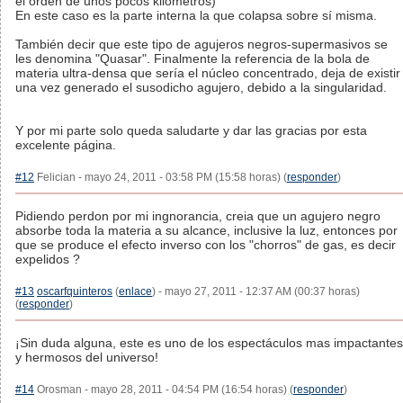
el orden de unos pocos kilómetros)"
En este caso es la parte interna la que colapsa sobre sí misma.
También decir que este tipo de agujeros negros-supermasivos se
les denomina "Quasar". Finalmente la referencia de la bola de
materia ultra-densa que sería el núcleo concentrado, deja de existir
una vez generado el susodicho agujero, debido a la singularidad.
Y por mi parte solo queda saludarte y dar las gracias por esta
excelente página.
#12
Felician - mayo 24, 2011 - 03:58 PM (15:58 horas) (
responder
)
Pidiendo perdon por mi ingnorancia, creia que un agujero negro
absorbe toda la materia a su alcance, inclusive la luz, entonces por
que se produce el efecto inverso con los "chorros" de gas, es decir
expelidos ?
#13
oscarfquinteros
(
enlace
) - mayo 27, 2011 - 12:37 AM (00:37 horas)
(
responder
)
¡Sin duda alguna, este es uno de los espectáculos mas impactantes
y hermosos del universo!
#14
Orosman - mayo 28, 2011 - 04:54 PM (16:54 horas) (
responder
)