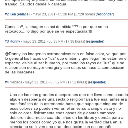
trabajo. Saludos desde Nicaragua.
#2
Ken
(
enlace
) - mayo 23, 2011 - 05:28 PM (17:28 horas) (
responder
)
Consulta!!, la imagen es asi de nitida??? o por que se ha
retocado.... lo digo por que se ve espectacular!!!
#3
Ronny
- mayo 23, 2011 - 05:38 PM (17:38 horas) (
responder
)
@Ronny las imagenes astronomicas son en falso color, ya que por
lo general los haces de "luz" que emiten y que llegan no estan en el
espectro visible al ser humano, por tanto los rayos de "luz" que se
reciben son de mayor energia y con estos se hace la composicion
de las imagenes.
#4
Nebiros - mayo 23, 2011 - 05:52 PM (17:52 horas) (
responder
)
Una de las mas grandes decepciones que me lleve como cuando
alguien despierta de una secta o religión falsa fue esa, antes era
mas fanático de la astronomía hasta que supe que ninguno de
esos colores se pueden ver en el universo a simple vista y no
solo colores, físicamente esos gases de gigantes tampoco.
debieron decírnoslo cuando niños en los libros y demás para al
menos los pocos como yo que nos gusta la verdad clara en la
ciencia no se lleven una gran decepción con ese engaño.