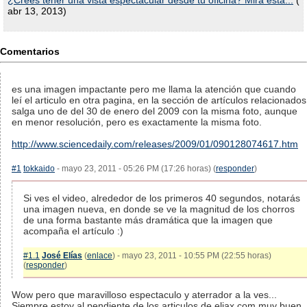
¿Crees tener una vista espectacular desde tu oficina? Mira esta...
(
abr 13, 2013)
Comentarios
es una imagen impactante pero me llama la atención que cuando
leí el articulo en otra pagina, en la sección de artículos relacionados
salga uno de del 30 de enero del 2009 con la misma foto, aunque
en menor resolución, pero es exactamente la misma foto.
http://www.sciencedaily.com/releases/2009/01/090128074617.htm
#1
tokkaido
- mayo 23, 2011 - 05:26 PM (17:26 horas) (
responder
)
Si ves el video, alrededor de los primeros 40 segundos, notarás
una imagen nueva, en donde se ve la magnitud de los chorros
de una forma bastante más dramática que la imagen que
acompaña el artículo :)
#1.1
José Elías
(
enlace
) - mayo 23, 2011 - 10:55 PM (22:55 horas)
(
responder
)
Wow pero que maravilloso espectaculo y aterrador a la ves...
Siempre estoy al pendiente de los articulos de eliax.com muy buen