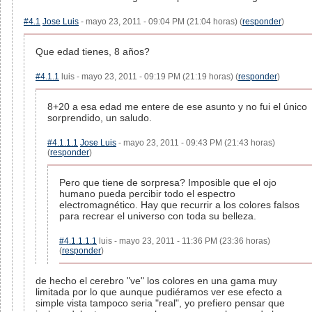
#4.1
Jose Luis
- mayo 23, 2011 - 09:04 PM (21:04 horas) (
responder
)
Que edad tienes, 8 años?
#4.1.1
luis - mayo 23, 2011 - 09:19 PM (21:19 horas) (
responder
)
8+20 a esa edad me entere de ese asunto y no fui el único
sorprendido, un saludo.
#4.1.1.1
Jose Luis
- mayo 23, 2011 - 09:43 PM (21:43 horas)
(
responder
)
Pero que tiene de sorpresa? Imposible que el ojo
humano pueda percibir todo el espectro
electromagnético. Hay que recurrir a los colores falsos
para recrear el universo con toda su belleza.
#4.1.1.1.1
luis - mayo 23, 2011 - 11:36 PM (23:36 horas)
(
responder
)
de hecho el cerebro "ve" los colores en una gama muy
limitada por lo que aunque pudiéramos ver ese efecto a
simple vista tampoco seria "real", yo prefiero pensar que