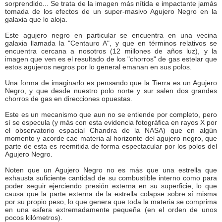
sorprendido... Se trata de la imagen más nítida e impactante jamás
tomada de los efectos de un super-masivo Agujero Negro en la
galaxia que lo aloja.
Este agujero negro en particular se encuentra en una vecina
galaxia llamada la "Centauro A", y que en términos relativos se
encuentra cercana a nosotros (12 millones de años luz), y la
imagen que ven es el resultado de los "chorros" de gas estelar que
estos agujeros negros por lo general emanan en sus polos.
Una forma de imaginarlo es pensando que la Tierra es un Agujero
Negro, y que desde nuestro polo norte y sur salen dos grandes
chorros de gas en direcciones opuestas.
Este es un mecanismo que aun no se entiende por completo, pero
sí se especula (y más con esta evidencia fotográfica en rayos X por
el observatorio espacial Chandra de la NASA) que en algún
momento y acorde cae materia al horizonte del agujero negro, que
parte de esta es reemitida de forma espectacular por los polos del
Agujero Negro.
Noten que un Agujero Negro no es más que una estrella que
exhausta suficiente cantidad de su combustible interno como para
poder seguir ejerciendo presión externa en su superficie, lo que
causa que la parte externa de la estrella colapse sobre sí misma
por su propio peso, lo que genera que toda la materia se comprima
en una esfera extremadamente pequeña (en el orden de unos
pocos kilómetros).