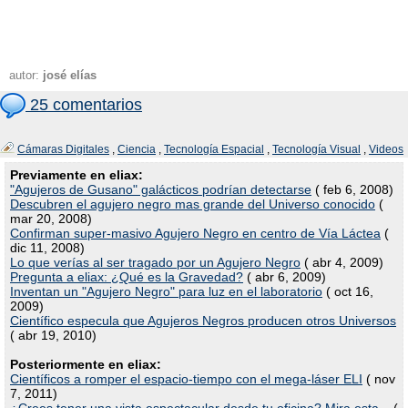
autor:
josé elías
25 comentarios
Cámaras Digitales
,
Ciencia
,
Tecnología Espacial
,
Tecnología Visual
,
Videos
Previamente en eliax:
"Agujeros de Gusano" galácticos podrían detectarse
( feb 6, 2008)
Descubren el agujero negro mas grande del Universo conocido
(
mar 20, 2008)
Confirman super-masivo Agujero Negro en centro de Vía Láctea
(
dic 11, 2008)
Lo que verías al ser tragado por un Agujero Negro
( abr 4, 2009)
Pregunta a eliax: ¿Qué es la Gravedad?
( abr 6, 2009)
Inventan un "Agujero Negro" para luz en el laboratorio
( oct 16,
2009)
Científico especula que Agujeros Negros producen otros Universos
( abr 19, 2010)
Posteriormente en eliax:
Científicos a romper el espacio-tiempo con el mega-láser ELI
( nov
7, 2011)