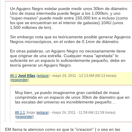
Un Agujero Negro estelar puede medir unos 30km de diámetro.
Uno de masa intermedia puede llegar a los 1,000km, y uno
"super-masivo" puede medir entre 150,000 km a incluso (como
los que se encuentran en el interior de galaxias) 10AU (unos
1,500 millones de km).
Sin embargo nota que es teóricamente posible generar Agujeros
Negros microscópicos, en el orden de 0.1mm de diámetro.
En otras palabras, un Agujero Negro no necesariamente tiene
que originar de una estrella. Cualquier masa "apretada" lo
suficiente en un espacio lo suficientemente pequeño, debe en
teoría generar un Agujero Negro.
#6.1
José Elías
(
enlace
) - mayo 24, 2011 - 12:13 AM (00:13 horas)
(
responder
)
Muy bien, ya puedo imaginarme gran cantidad de masa
comprimida en un espacio de unos 30km de diametro que en
las escalas del universo es increiblemente pequeño....
#6.1.1
Jorge (
enlace
) - mayo 24, 2011 - 11:59 AM (11:59 horas)
(
responder
)
EM llama la atencion como es que la "creacion" ( o sea en las