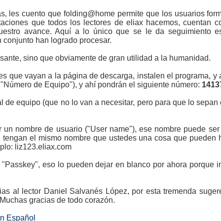
s, les cuento que folding@home permite que los usuarios for
aciones que todos los lectores de eliax hacemos, cuentan 
estro avance. Aquí a lo único que se le da seguimiento e
 conjunto han logrado procesar.
esante, sino que obviamente de gran utilidad a la humanidad.
s que vayan a la página de descarga, instalen el programa, y a
 "Número de Equipo"), y ahí pondrán el siguiente número:
1413
l de equipo (que no lo van a necesitar, pero para que lo sepan
un nombre de usuario ("User name"), ese nombre puede ser lo
ue tengan el mismo nombre que ustedes una cosa que pueden ha
lo: liz123.eliax.com
n "Passkey", eso lo pueden dejar en blanco por ahora porque i
cias al lector Daniel Salvanés López, por esta tremenda suge
. Muchas gracias de todo corazón.
en Español