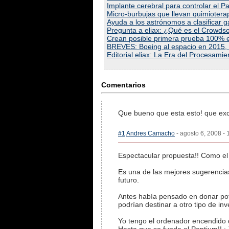
Implante cerebral para controlar el 
Micro-burbujas que llevan quimiotera
Ayuda a los astrónomos a clasificar 
Pregunta a eliax: ¿Qué es el Crowdsou
Crean posible primera prueba 100% ef
BREVES: Boeing al espacio en 2015, p
Editorial eliax: La Era del Procesami
Comentarios
Que bueno que esta esto! que exc
#1
Andres Camacho
- agosto 6, 2008 - 
Espectacular propuesta!! Como el
Es una de las mejores sugerencia
futuro.
Antes había pensado en donar pot
podrían destinar a otro tipo de in
Yo tengo el ordenador encendido 