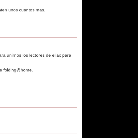
unten unos cuantos mas.
a unirnos los lectores de eliax para
de folding@home.