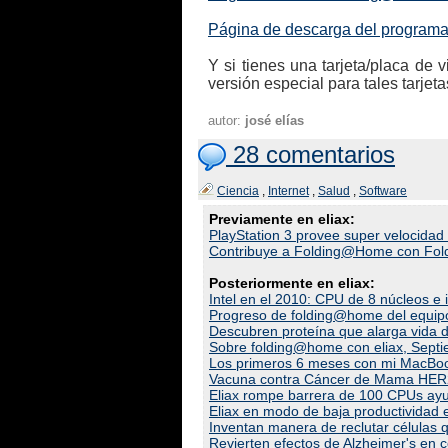
Página de descarga del program
Y si tienes una tarjeta/placa d
versión especial para tales tarjet
autor:
josé elías
28 comentarios
Ciencia
,
Internet
,
Salud
,
Software
Previamente en eliax:
PlayStation 3 provee super velocid
Contribuye a Folding@Home con Fo
Posteriormente en eliax:
Intel en el 2010: CPU de 8 núcleos e 
Progreso de folding@home del equip
Descubren proteína que alarga vida 
Sobre folding@home con eliax, Sept
Los primeros 6 meses con mi MacBoo
Vacuna contra Cáncer de Mama HER2
Eliax rompe barrera de 100 CPUs ay
Eliax en modo de baja productividad
Inventan manera de reclutar células q
Revierten efectos de Alzheimer's en 