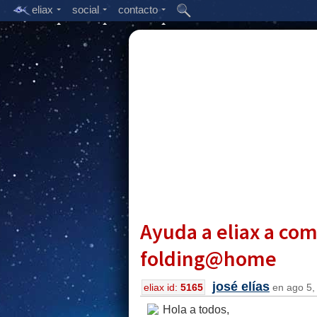
eliax
social
contacto
Ayuda a eliax a com
folding@home
josé elías
eliax id:
5165
en ago 5, 
Hola a todos,