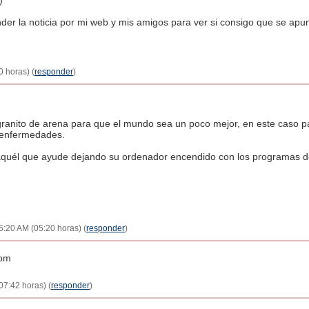
)
der la noticia por mi web y mis amigos para ver si consigo que se ap
0 horas) (
responder
)
anito de arena para que el mundo sea un poco mejor, en este caso par
 enfermedades.
o aquél que ayude dejando su ordenador encendido con los programas 
5:20 AM (05:20 horas) (
responder
)
com
07:42 horas) (
responder
)