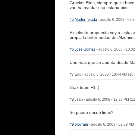
Gracias Elias, siempre quize hac
van ha ayudar eso estaria bien.
#5
Martin Tejada
- agosto 6, 2008 - 09:3
Excelente propuesta voy a instala
propia la enfermedad del Alzehime
#6
José Gómez
- agosto 6, 2008 - 10:02
Uno más que se apunta desde Ma
#7
Edu - agosto 6, 2008 - 10:44 AM (10:
Eliax team +1 :)
#8
Jean - agosto 6, 2008 - 12:33 PM (12
Se puede desde linux?
#9
olovram
- agosto 6, 2008 - 02:39 PM 