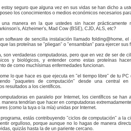
e estoy seguro que alguna vez en sus vidas se han dicho a us
o poseo los conocimientos o medios económicos necesarios para
y una manera en la que ustedes sin hacer prácticamente
rkinson's, Alzheimer's, Mad Cow (BSE), CJD, ALS, etc?
n software de sencilla instalación llamado folding@home, el
que las proteínas se "pliegan" o "ensamblan" para ejercer sus 
a, son verdaderas computadoras, pero que en vez de ser de cili
icos y biológicos, y entender como estas proteínas hac
nto de como muchísimas enfermedades funcionan.
me lo que hace es que ejecuta en "el tiempo libre" de tu PC (e
ibiendo "paquetes de computación" desde una central en I
s resultados a los científicos.
mputadoras en paralelo por Internet, los científicos se han
a manera tendrían que hacer en computadoras extremadamente 
es (como la tuya o la mía) unidas por Internet.
e programa, estás contribuyendo "ciclos de computación" a la c
 sentir orgulloso, porque aunque no lo hagas de manera direc
idas, quizás hasta la de un pariente cercano.