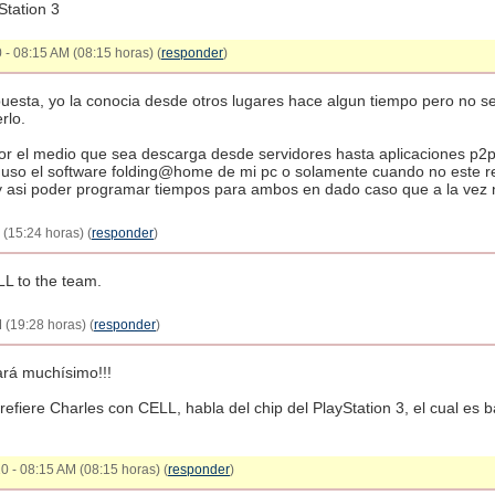
Station 3
 - 08:15 AM (08:15 horas) (
responder
)
esta, yo la conocia desde otros lugares hace algun tiempo pero no s
rlo.
or el medio que sea descarga desde servidores hasta aplicaciones p2
 uso el software folding@home de mi pc o solamente cuando no este re
y asi poder programar tiempos para ambos en dado caso que a la vez 
(15:24 horas) (
responder
)
LL to the team.
 (19:28 horas) (
responder
)
ará muchísimo!!!
refiere Charles con CELL, habla del chip del PlayStation 3, el cual es 
10 - 08:15 AM (08:15 horas) (
responder
)