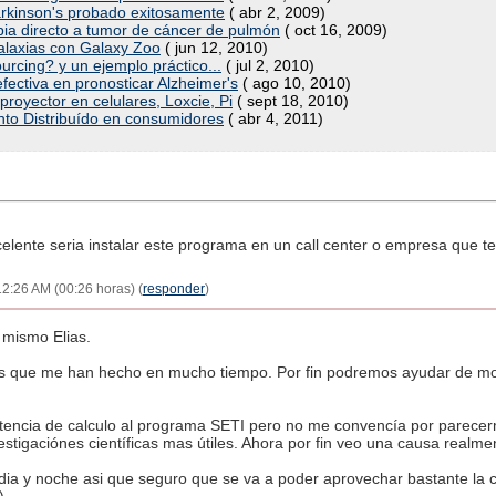
Parkinson's probado exitosamente
( abr 2, 2009)
pia directo a tumor de cáncer de pulmón
( oct 16, 2009)
galaxias con Galaxy Zoo
( jun 12, 2010)
rcing? y un ejemplo práctico...
( jul 2, 2010)
ectiva en pronosticar Alzheimer's
( ago 10, 2010)
royector en celulares, Loxcie, Pi
( sept 18, 2010)
ento Distribuído en consumidores
( abr 4, 2011)
elente seria instalar este programa en un call center o empresa que
12:26 AM (00:26 horas) (
responder
)
 mismo Elias.
s que me han hecho en mucho tiempo. Por fin podremos ayudar de modo
encia de calculo al programa SETI pero no me convencía por parecer
vestigaciónes científicas mas útiles. Ahora por fin veo una causa realm
dia y noche asi que seguro que se va a poder aprovechar bastante la c