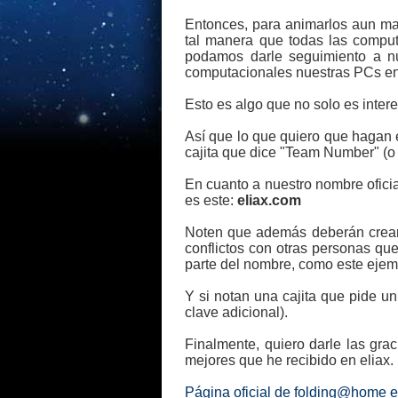
Entonces, para animarlos aun ma
tal manera que todas las comput
podamos darle seguimiento a nu
computacionales nuestras PCs en
Esto es algo que no solo es inter
Así que lo que quiero que hagan e
cajita que dice "Team Number" (o
En cuanto a nuestro nombre oficia
es este:
eliax.com
Noten que además deberán crear 
conflictos con otras personas q
parte del nombre, como este ejemp
Y si notan una cajita que pide u
clave adicional).
Finalmente, quiero darle las gra
mejores que he recibido en eliax
Página oficial de folding@home 