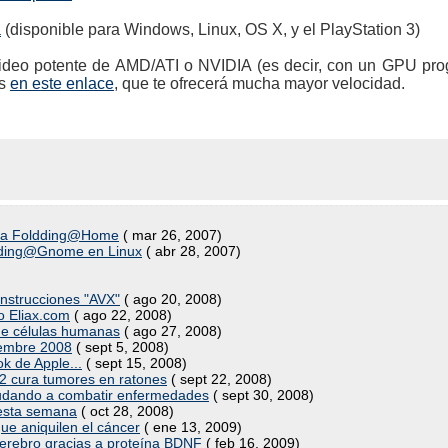
a
(disponible para Windows, Linux, OS X, y el PlayStation 3)
e video potente de AMD/ATI o NVIDIA (es decir, con un GPU pr
as
en este enlace
, que te ofrecerá mucha mayor velocidad.
ad a Foldding@Home
( mar 26, 2007)
lding@Gnome en Linux
( abr 28, 2007)
instrucciones "AVX"
( ago 20, 2008)
o Eliax.com
( ago 22, 2008)
de células humanas
( ago 27, 2008)
iembre 2008
( sept 5, 2008)
k de Apple...
( sept 15, 2008)
 cura tumores en ratones
( sept 22, 2008)
udando a combatir enfermedades
( sept 30, 2008)
 esta semana
( oct 28, 2008)
ue aniquilen el cáncer
( ene 13, 2009)
cerebro gracias a proteína BDNF
( feb 16, 2009)