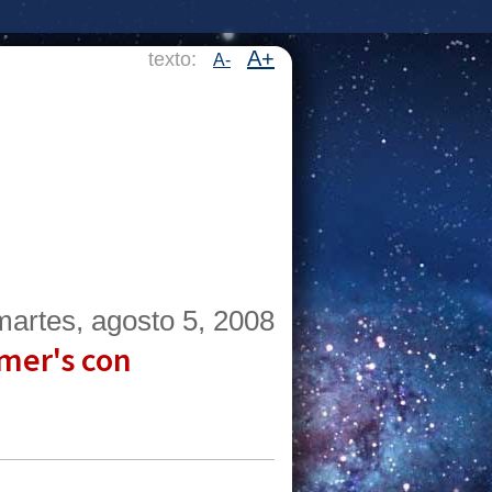
A+
texto:
A-
martes, agosto 5, 2008
imer's con