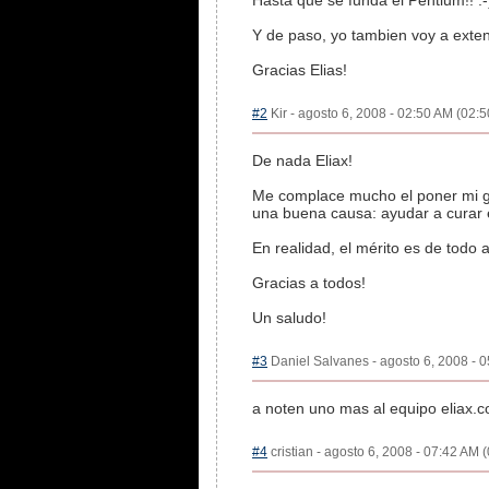
Hasta que se funda el Pentium!! :-
Y de paso, yo tambien voy a exten
Gracias Elias!
#2
Kir - agosto 6, 2008 - 02:50 AM (02:5
De nada Eliax!
Me complace mucho el poner mi gr
una buena causa: ayudar a curar
En realidad, el mérito es de tod
Gracias a todos!
Un saludo!
#3
Daniel Salvanes - agosto 6, 2008 - 0
a noten uno mas al equipo eliax.
#4
cristian - agosto 6, 2008 - 07:42 AM (