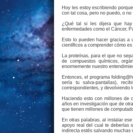
Hoy les estoy escribiendo porqu
con tal cosa, pero no puedo, o n
¿Qué tal si les dijera que ha
enfermedades como el Cáncer, Pa
Esto lo pueden hacer gracias a u
científicos a comprender cómo es 
La proteínas, para el que no sep
de compuestos químicos, orgán
enormemente nuestro entendimie
Entonces, el programa folding@ho
sería tu salva-pantallas), rec
correspondientes, y devolviendo lo
Haciendo esto con millones de co
años en investigación que de otr
que tienen millones de computador
En otras palabras, al instalar es
apoyo real del cual te deberías
indirecta estés salvando muchas v