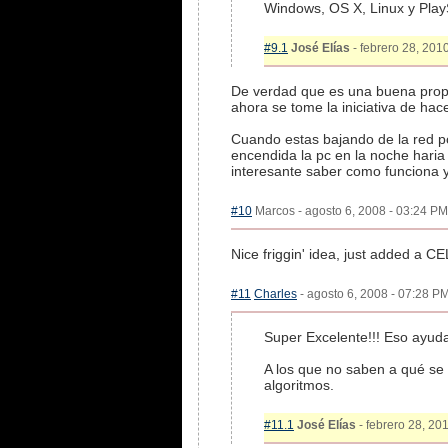
Windows, OS X, Linux y Play
#9.1
José Elías
- febrero 28, 2010
De verdad que es una buena propu
ahora se tome la iniciativa de hace
Cuando estas bajando de la red p
encendida la pc en la noche haria
interesante saber como funciona 
#10
Marcos - agosto 6, 2008 - 03:24 PM 
Nice friggin' idea, just added a CE
#11
Charles
- agosto 6, 2008 - 07:28 PM
Super Excelente!!! Eso ayud
A los que no saben a qué se 
algoritmos.
#11.1
José Elías
- febrero 28, 20