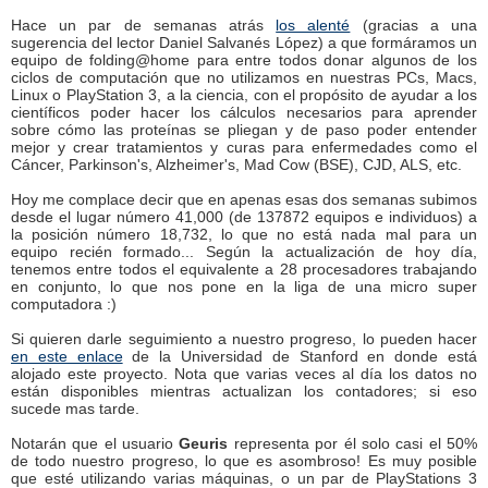
Hace un par de semanas atrás
los alenté
(gracias a una
sugerencia del lector Daniel Salvanés López) a que formáramos un
equipo de folding@home para entre todos donar algunos de los
ciclos de computación que no utilizamos en nuestras PCs, Macs,
Linux o PlayStation 3, a la ciencia, con el propósito de ayudar a los
científicos poder hacer los cálculos necesarios para aprender
sobre cómo las proteínas se pliegan y de paso poder entender
mejor y crear tratamientos y curas para enfermedades como el
Cáncer, Parkinson's, Alzheimer's, Mad Cow (BSE), CJD, ALS, etc.
Hoy me complace decir que en apenas esas dos semanas subimos
desde el lugar número 41,000 (de 137872 equipos e individuos) a
la posición número 18,732, lo que no está nada mal para un
equipo recién formado... Según la actualización de hoy día,
tenemos entre todos el equivalente a 28 procesadores trabajando
en conjunto, lo que nos pone en la liga de una micro super
computadora :)
Si quieren darle seguimiento a nuestro progreso, lo pueden hacer
en este enlace
de la Universidad de Stanford en donde está
alojado este proyecto. Nota que varias veces al día los datos no
están disponibles mientras actualizan los contadores; si eso
sucede mas tarde.
Notarán que el usuario
Geuris
representa por él solo casi el 50%
de todo nuestro progreso, lo que es asombroso! Es muy posible
que esté utilizando varias máquinas, o un par de PlayStations 3