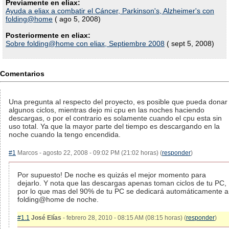
Previamente en eliax:
Ayuda a eliax a combatir el Cáncer, Parkinson's, Alzheimer's con
folding@home
( ago 5, 2008)
Posteriormente en eliax:
Sobre folding@home con eliax, Septiembre 2008
( sept 5, 2008)
Comentarios
Una pregunta al respecto del proyecto, es posible que pueda donar
algunos ciclos, mientras dejo mi cpu en las noches haciendo
descargas, o por el contrario es solamente cuando el cpu esta sin
uso total. Ya que la mayor parte del tiempo es descargando en la
noche cuando la tengo encendida.
#1
Marcos - agosto 22, 2008 - 09:02 PM (21:02 horas) (
responder
)
Por supuesto! De noche es quizás el mejor momento para
dejarlo. Y nota que las descargas apenas toman ciclos de tu PC,
por lo que mas del 90% de tu PC se dedicará automáticamente a
folding@home de noche.
#1.1
José Elías
- febrero 28, 2010 - 08:15 AM (08:15 horas) (
responder
)