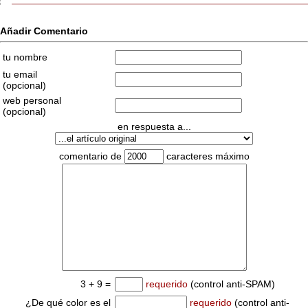
Añadir Comentario
tu nombre
tu email
(opcional)
web personal
(opcional)
en respuesta a...
comentario de
caracteres máximo
3 + 9 =
requerido
(control anti-SPAM)
¿De qué color es el
requerido
(control anti-