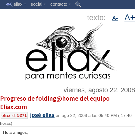
eliax
social
contacto
A+
texto:
A-
viernes, agosto 22, 2008
Progreso de folding@home del equipo
Eliax.com
josé elías
eliax id:
5271
en ago 22, 2008 a las 05:40 PM ( 17:40
horas)
Hola amigos,