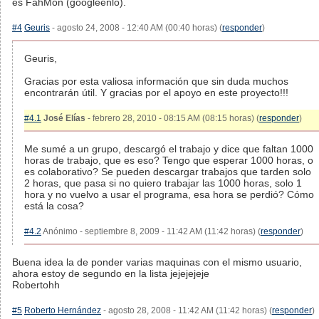
es FahMon (googleenlo).
#4
Geuris
- agosto 24, 2008 - 12:40 AM (00:40 horas) (
responder
)
Geuris,
Gracias por esta valiosa información que sin duda muchos
encontrarán útil. Y gracias por el apoyo en este proyecto!!!
#4.1
José Elías
- febrero 28, 2010 - 08:15 AM (08:15 horas) (
responder
)
Me sumé a un grupo, descargó el trabajo y dice que faltan 1000
horas de trabajo, que es eso? Tengo que esperar 1000 horas, o
es colaborativo? Se pueden descargar trabajos que tarden solo
2 horas, que pasa si no quiero trabajar las 1000 horas, solo 1
hora y no vuelvo a usar el programa, esa hora se perdió? Cómo
está la cosa?
#4.2
Anónimo - septiembre 8, 2009 - 11:42 AM (11:42 horas) (
responder
)
Buena idea la de ponder varias maquinas con el mismo usuario,
ahora estoy de segundo en la lista jejejejeje
Robertohh
#5
Roberto Hernández
- agosto 28, 2008 - 11:42 AM (11:42 horas) (
responder
)