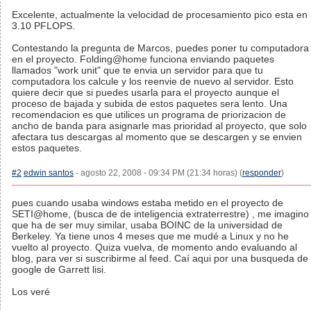
Excelente, actualmente la velocidad de procesamiento pico esta en
3.10 PFLOPS.
Contestando la pregunta de Marcos, puedes poner tu computadora
en el proyecto. Folding@home funciona enviando paquetes
llamados "work unit" que te envia un servidor para que tu
computadora los calcule y los reenvie de nuevo al servidor. Esto
quiere decir que si puedes usarla para el proyecto aunque el
proceso de bajada y subida de estos paquetes sera lento. Una
recomendacion es que utilices un programa de priorizacion de
ancho de banda para asignarle mas prioridad al proyecto, que solo
afectara tus descargas al momento que se descargen y se envien
estos paquetes.
#2
edwin santos
- agosto 22, 2008 - 09:34 PM (21:34 horas) (
responder
)
pues cuando usaba windows estaba metido en el proyecto de
SETI@home, (busca de de inteligencia extraterrestre) , me imagino
que ha de ser muy similar, usaba BOINC de la universidad de
Berkeley. Ya tiene unos 4 meses que me mudé a Linux y no he
vuelto al proyecto. Quiza vuelva, de momento ando evaluando al
blog, para ver si suscribirme al feed. Caí aqui por una busqueda de
google de Garrett lisi.
Los veré