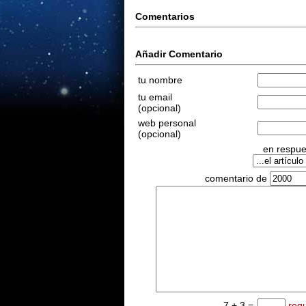
Comentarios
Añadir Comentario
tu nombre
tu email
(opcional)
web personal
(opcional)
en respues
comentario de
7 + 3 =
req