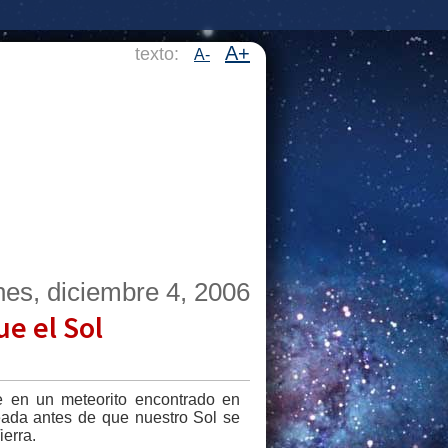
A+
texto:
A-
nes, diciembre 4, 2006
e el Sol
e en un meteorito encontrado en
eada antes de que nuestro Sol se
erra.