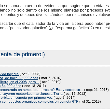
to se suma al cuerpo de evidencia que sugiere que la vida 
iendo no solo dentro de los mismo planetas por precesos evo
meteoritos y después diversificándose por mecanismo evolutivos
cartar que el catalizador de la vida en la tierra pudo haber p
mo "polinizador galáctico" (¿o "esperma galáctico"?) en nuestr
enta de primero!)
vida hoy día
( oct 2, 2008)
na, de hace 60,000 años
( mar 7, 2010)
ierra, en el 2098, pero...
( oct 2, 2010)
e 34,000 años
( ene 18, 2011)
 encontrada en atmósfera terrestre? Estoy escéptico...
( sept 21, 2013)
e cayeron meteoritos marcianos a Tierra
( oct 19, 2013)
orbita un cometa por primera vez
( ago 6, 2014)
 compuestos orgánicos complejos en cometa 67P
( jul 31, 2015)