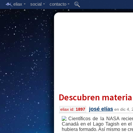
eliax
social
contacto
Descubren materia 
josé elías
eliax id:
1897
en dic 4, 
Científicos de la NASA recie
Canadá en el Lago Tagish en el 
hubiera formado. Así mismo se cre