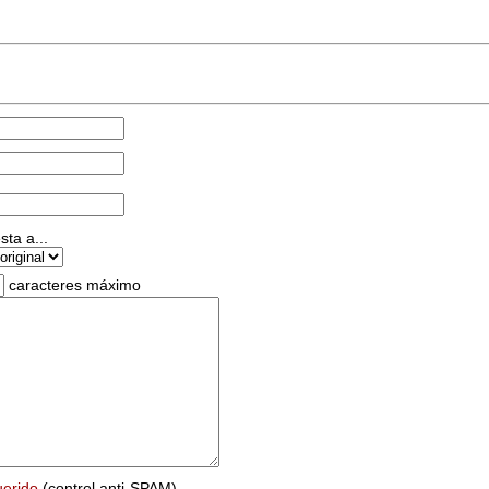
ta a...
caracteres máximo
uerido
(control anti-SPAM)