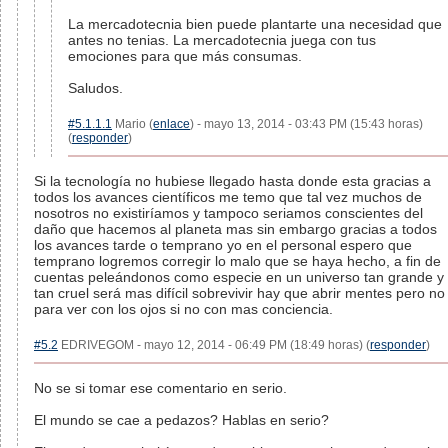
La mercadotecnia bien puede plantarte una necesidad que
antes no tenias. La mercadotecnia juega con tus
emociones para que más consumas.
Saludos.
#5.1.1.1
Mario (
enlace
) - mayo 13, 2014 - 03:43 PM (15:43 horas)
(
responder
)
Si la tecnología no hubiese llegado hasta donde esta gracias a
todos los avances científicos me temo que tal vez muchos de
nosotros no existiríamos y tampoco seriamos conscientes del
daño que hacemos al planeta mas sin embargo gracias a todos
los avances tarde o temprano yo en el personal espero que
temprano logremos corregir lo malo que se haya hecho, a fin de
cuentas peleándonos como especie en un universo tan grande y
tan cruel será mas difícil sobrevivir hay que abrir mentes pero no
para ver con los ojos si no con mas conciencia.
#5.2
EDRIVEGOM - mayo 12, 2014 - 06:49 PM (18:49 horas) (
responder
)
No se si tomar ese comentario en serio.
El mundo se cae a pedazos? Hablas en serio?