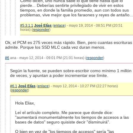
Como dicen, uno nunca sabe lo que tiene hasta que lo
pierde... Deberías sentirte privilegiado de vivir en estos
tiempos, en donde la familia promedio, aun con todos sus
problemas, vive mejor que los faraones y reyes de antaño...
#5.3.1.1
José Elías
(
enlace
) - mayo 19, 2014 - 08:51 PM (20:51
horas) (
responder
)
Ok, el PCM es 275 veces más rápido. Bien, pero cuantas escrituras
admite. Porque los SSD MLC cada vez duran menos.
#6
ana - mayo 12, 2014 - 09:01 PM (21:01 horas) (
responder
)
Según la fuente, se pueden sobre-escribir como mínimo 1 millón
de veces, y apuntan a poder incrementar ese límite.
#6.1
José Elías
(
enlace
) - mayo 12, 2014 - 10:27 PM (22:27 horas)
(
responder
)
Hola Eliax,
Leí el artículo completo. Me parece que donde dice:
"aumentará monumentalmente los tiempos de accesos a las
bases de datos" seguro quisiste decir "disminuirá".
O bien en vez de "los tiempos de accesos" sería "las