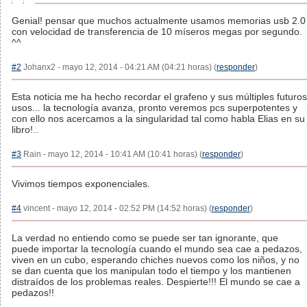
Genial! pensar que muchos actualmente usamos memorias usb 2.0
con velocidad de transferencia de 10 míseros megas por segundo.
^^
#2
Johanx2 - mayo 12, 2014 - 04:21 AM (04:21 horas) (
responder
)
Esta noticia me ha hecho recordar el grafeno y sus múltiples futuros
usos... la tecnología avanza, pronto veremos pcs superpotentes y
con ello nos acercamos a la singularidad tal como habla Elias en su
libro!..
#3
Rain - mayo 12, 2014 - 10:41 AM (10:41 horas) (
responder
)
Vivimos tiempos exponenciales.
#4
vincent - mayo 12, 2014 - 02:52 PM (14:52 horas) (
responder
)
La verdad no entiendo como se puede ser tan ignorante, que
puede importar la tecnología cuando el mundo sea cae a pedazos,
viven en un cubo, esperando chiches nuevos como los niños, y no
se dan cuenta que los manipulan todo el tiempo y los mantienen
distraídos de los problemas reales. Despierte!!! El mundo se cae a
pedazos!!