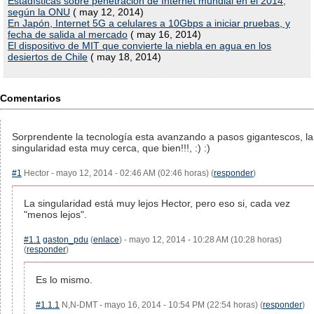
Estadísticas sobre penetración de Internet mundial en el 2014,
según la ONU
( may 12, 2014)
En Japón, Internet 5G a celulares a 10Gbps a iniciar pruebas, y
fecha de salida al mercado
( may 16, 2014)
El dispositivo de MIT que convierte la niebla en agua en los
desiertos de Chile
( may 18, 2014)
Comentarios
Sorprendente la tecnología esta avanzando a pasos gigantescos, la
singularidad esta muy cerca, que bien!!!, :) :)
#1
Hector - mayo 12, 2014 - 02:46 AM (02:46 horas) (
responder
)
La singularidad está muy lejos Hector, pero eso si, cada vez
"menos lejos".
#1.1
gaston_pdu
(
enlace
) - mayo 12, 2014 - 10:28 AM (10:28 horas)
(
responder
)
Es lo mismo.
#1.1.1
N,N-DMT - mayo 16, 2014 - 10:54 PM (22:54 horas) (
responder
)