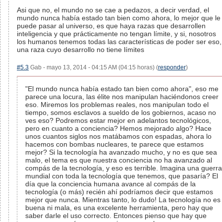
Asi que no, el mundo no se cae a pedazos, a decir verdad, el
mundo nunca había estado tan bien como ahora, lo mejor que le
puede pasar al universo, es que haya razas que desarrollen
inteligencia y que prácticamente no tengan límite, y si, nosotros
los humanos tenemos todas las características de poder ser eso,
una raza cuyo desarrollo no tiene límites
#5.3
Gab - mayo 13, 2014 - 04:15 AM (04:15 horas) (
responder
)
"El mundo nunca había estado tan bien como ahora", eso me
parece una locura, las élite nos manipulan haciéndonos creer
eso. Miremos los problemas reales, nos manipulan todo el
tiempo, somos esclavos a sueldo de los gobiernos, acaso no
ves eso? Podremos estar mejor en adelantos tecnológicos,
pero en cuanto a conciencia? Hemos mejorado algo? Hace
unos cuantos siglos nos matábamos con espadas, ahora lo
hacemos con bombas nucleares, te parece que estamos
mejor? Si la tecnología ha avanzado mucho, y no es que sea
malo, el tema es que nuestra conciencia no ha avanzado al
compás de la tecnología, y eso es terrible. Imagina una guerra
mundial con toda la tecnología que tenemos, que pasaría? El
día que la conciencia humana avance al compás de la
tecnología (o más) recién ahí podríamos decir que estamos
mejor que nunca. Mientras tanto, lo dudo! La tecnología no es
buena ni mala, es una excelente herramienta, pero hay que
saber darle el uso correcto. Entonces pienso que hay que