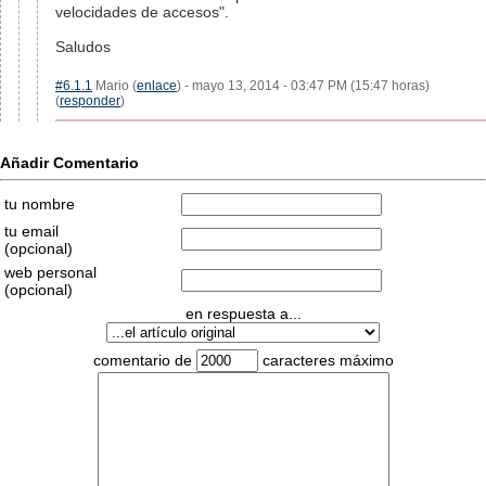
velocidades de accesos".
Saludos
#6.1.1
Mario (
enlace
) - mayo 13, 2014 - 03:47 PM (15:47 horas)
(
responder
)
Añadir Comentario
tu nombre
tu email
(opcional)
web personal
(opcional)
en respuesta a...
comentario de
caracteres máximo