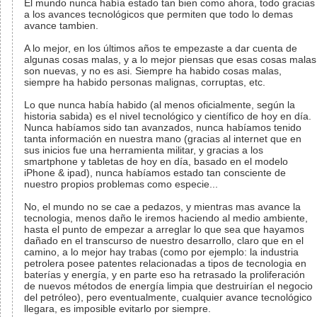
El mundo nunca había estado tan bien como ahora, todo gracias
a los avances tecnológicos que permiten que todo lo demas
avance tambien.
A lo mejor, en los últimos años te empezaste a dar cuenta de
algunas cosas malas, y a lo mejor piensas que esas cosas malas
son nuevas, y no es asi. Siempre ha habido cosas malas,
siempre ha habido personas malignas, corruptas, etc.
Lo que nunca había habido (al menos oficialmente, según la
historia sabida) es el nivel tecnológico y científico de hoy en día.
Nunca habíamos sido tan avanzados, nunca habíamos tenido
tanta información en nuestra mano (gracias al internet que en
sus inicios fue una herramienta militar, y gracias a los
smartphone y tabletas de hoy en día, basado en el modelo
iPhone & ipad), nunca habíamos estado tan consciente de
nuestro propios problemas como especie...
No, el mundo no se cae a pedazos, y mientras mas avance la
tecnologia, menos daño le iremos haciendo al medio ambiente,
hasta el punto de empezar a arreglar lo que sea que hayamos
dañado en el transcurso de nuestro desarrollo, claro que en el
camino, a lo mejor hay trabas (como por ejemplo: la industria
petrolera posee patentes relacionadas a tipos de tecnologia en
baterías y energía, y en parte eso ha retrasado la proliferación
de nuevos métodos de energía limpia que destruirían el negocio
del petróleo), pero eventualmente, cualquier avance tecnológico
llegara, es imposible evitarlo por siempre.