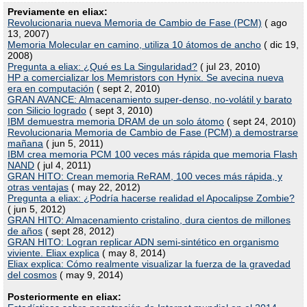
Previamente en eliax:
Revolucionaria nueva Memoria de Cambio de Fase (PCM)
( ago
13, 2007)
Memoria Molecular en camino, utiliza 10 átomos de ancho
( dic 19,
2008)
Pregunta a eliax: ¿Qué es La Singularidad?
( jul 23, 2010)
HP a comercializar los Memristors con Hynix. Se avecina nueva
era en computación
( sept 2, 2010)
GRAN AVANCE: Almacenamiento super-denso, no-volátil y barato
con Silicio logrado
( sept 3, 2010)
IBM demuestra memoria DRAM de un solo átomo
( sept 24, 2010)
Revolucionaria Memoria de Cambio de Fase (PCM) a demostrarse
mañana
( jun 5, 2011)
IBM crea memoria PCM 100 veces más rápida que memoria Flash
NAND
( jul 4, 2011)
GRAN HITO: Crean memoria ReRAM, 100 veces más rápida, y
otras ventajas
( may 22, 2012)
Pregunta a eliax: ¿Podría hacerse realidad el Apocalipse Zombie?
( jun 5, 2012)
GRAN HITO: Almacenamiento cristalino, dura cientos de millones
de años
( sept 28, 2012)
GRAN HITO: Logran replicar ADN semi-sintético en organismo
viviente. Eliax explica
( may 8, 2014)
Eliax explica: Cómo realmente visualizar la fuerza de la gravedad
del cosmos
( may 9, 2014)
Posteriormente en eliax: