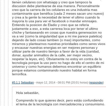
tienen celulares con whatsapp y creo que tampoco la
discusion debe plantearse de esa manera. Personalmente
creo que la carrera de los celulares es una industria mas
contaminante que benéfica (cada 2 meses sacan uno nuevo)
y crea a la gente la necesidad de tener el ultimo cuando la
mayoria lo usa para ver el facebook o mandar emnsajes.
Entiendo la posicion de Eladio y creo que se referia
justamente a eso, a esta carrerea loca por tener el ultimo
chiche y fantaseando en cosas que nuestra genereacion no
va a ver (como la singularidad que a mi me parece patetica)
dejando de lado cosas tambien (o mas) importantes, como
mirarnos y plantearnos nuestras prioridades como seres vivos
y encausar nuestras energias en ser mejores personas y
utilizar parte de nuestro tiempo a favor de la vida (caridad,
donar, ayudar animalitos de la calle, ser mejor vecino,
respetar la leyes, etc). Obviamente no estoy en contra de la
tecnologia porque la uso pero no hago de ello el centro de mi
universo y como humanos debemos encontrar un equilibrio
porque estamos contaminando nuestro habitat en forma
terrorifica.
#5.1.1
Sebastian
- mayo 12, 2014 - 08:01 PM (20:01 horas) (
responder
)
Hola sebastián,
Comprendo lo que quieres decir, pero estás confundiendo
el tema de la tecnología con mercadotecnia y consumismo.