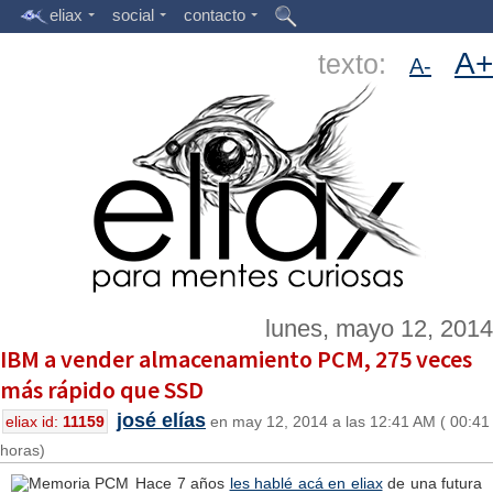
eliax
social
contacto
A+
texto:
A-
lunes, mayo 12, 2014
IBM a vender almacenamiento PCM, 275 veces
más rápido que SSD
josé elías
eliax id:
11159
en may 12, 2014 a las 12:41 AM ( 00:41
horas)
Hace 7 años
les hablé acá en eliax
de una futura