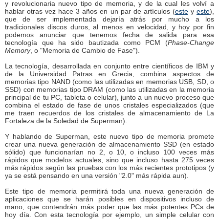
y revolucionaria nuevo tipo de memoria, y de la cual les volví a
hablar otras vez hace 3 años en un par de artículos (
este
y
este
),
que de ser implementada dejaría atrás por mucho a los
tradicionales discos duros, al menos en velocidad, y hoy por fin
podemos anunciar que tenemos fecha de salida para esa
tecnología que ha sido bautizada como PCM (
Phase-Change
Memory
, o "Memoria de Cambio de Fase").
La tecnología, desarrollada en conjunto entre científicos de IBM y
de la Universidad Patras en Grecia, combina aspectos de
memorias tipo NAND (como las utilizadas en memorias USB, SD, o
SSD) con memorias tipo DRAM (como las utilizadas en la memoria
principal de tu PC, tableta o celular), junto a un nuevo proceso que
combina el estado de fase de unos cristales especializados (que
me traen recuerdos de los cristales de almacenamiento de La
Fortaleza de la Soledad de Superman).
Y hablando de Superman, este nuevo tipo de memoria promete
crear una nueva generación de almacenamiento SSD (en estado
sólido) que funcionarían no 2, o 10, o incluso 100 veces más
rápidos que modelos actuales, sino que incluso hasta 275 veces
más rápidos según las pruebas con los más recientes prototipos (y
ya se está pensando en una versión "2.0" más rápida aun).
Este tipo de memoria permitirá toda una nueva generación de
aplicaciones que se harán posibles en dispositivos incluso de
mano, que contendrán más poder que las más potentes PCs de
hoy día. Con esta tecnología por ejemplo, un simple celular con