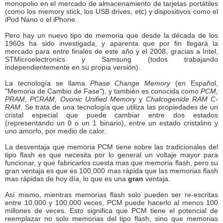
monopolio en el mercado de almacenamiento de tarjetas portátiles
(como los memory stick, los USB drives, etc) y dispositivos como el
iPod Nano o el iPhone.
Pero hay un nuevo tipo de memoria que desde la década de los
1960s ha sido investigada, y aparenta que por fin llegará la
mercado para entre finales de este año y el 2008, gracias a Intel,
STMicroelectronics y Samsung (todos trabajando
independientemente en su propia versión).
La tecnología se llama
Phase Change Memory
(en Español,
"Memoria de Cambio de Fase"), y también es conocida como
PCM,
PRAM, PCRAM, Ovonic Unified Memory
y
Chalcogenide RAM C-
RAM
. Se trata de una tecnología que utiliza las propiedades de un
cristal especial que puede cambiar entre dos estados
(representando un 0 o un 1 binario), entre un estado cristalino y
uno amorfo, por medio de calor.
La desventaja que memoria PCM tiene sobre las tradicionales del
tipo flash es que necesita por lo general un voltaje mayor para
funcionar, y que fabricarlos cuesta mas que memoria flash, pero su
gran ventaja es que es 100,000 mas rápida que las memorias flash
mas rápidas de hoy día, lo que es una
gran
ventaja.
Así mismo, mientras memorias flash solo pueden ser re-escritas
entre 10,000 y 100,000 veces, PCM puede hacerlo al menos 100
millones de veces. Esto significa que PCM tiene el potencial de
reemplazar no solo memorias del tipo flash, sino que memorias