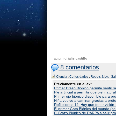
autor:
idrialis castillo
8 comentarios
Ciencia
,
Curiosidades
,
Robots & I.A.
,
Sa
Previamente en eliax:
Primer Brazo Biónico permite sentir 
Pie artificial a permitir que piel natur
Primer ojo biónico disponible para pr
Niña vuelve a caminar gracias a próte
Reflexiones 14: Hay que tener visión..
El primer Gato Biónico del mundo (co
El Brazo Biónico de DARPA a salir pr