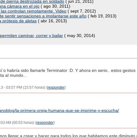
s de pierna destrozada en soldado
( jun 21, 2011)
una cámara en el ojo
( ago 30, 2011)
 las controlan remotamente. Video
( sept 7, 2012)
 sentir sensaciones a implantarse este año
( feb 19, 2013)
 prótesis de aletas
( abr 16, 2013)
ermiten caminar, correr y bailar
( may 30, 2014)
´o habría sido llamarle Terminator :D. Y ahora en serio.. estos gestos
lta al mundo...
13 - 03:57 PM (15:57 horas) (
responder
)
anoblog/la-primera-oreja-humana-que-se-imprime-y-escucha/
03 AM (00:03 horas) (
responder
)
os llegar a crear y hacer para todos los que habitamos este diminuto p