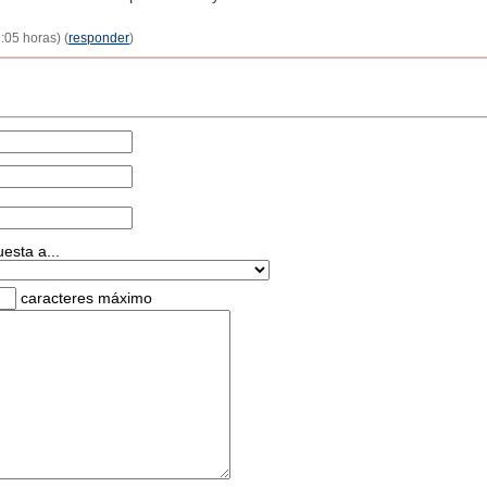
:05 horas) (
responder
)
esta a...
caracteres máximo