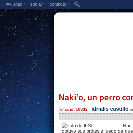
eliax
social
contacto
Naki’o, un perro co
idrialis castillo
eliax id:
10332
en
Hac
obtuvo sus prótesis luego de que