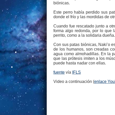
biónicas.
Este perro había perdido sus pa
donde el frío y las mordidas de ot
Cuando fue rescatado junto a otro
forma algo redonda, por lo que l
perrito, como a la solidaria dueña.
Con sus patas biónicas, Naki’o es
de los humanos, son creadas con
agua como almohadillas. En la pa
que las prótesis imiten a los mú
puede hasta nadar con ellas.
fuente
vía
IFLS
Video a continuación (
enlace Yo