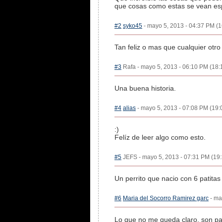
que cosas como estas se vean espa
#2
syko45
- mayo 5, 2013 - 04:37 PM (1
Tan feliz o mas que cualquier otro
#3
Rafa - mayo 5, 2013 - 06:10 PM (18:1
Una buena historia.
#4
alias
- mayo 5, 2013 - 07:08 PM (19:0
:)
Felíz de leer algo como esto.
#5
JEFS - mayo 5, 2013 - 07:31 PM (19:
Un perrito que nacio con 6 patita
#6
Maria del Socorro Ramirez garc
- ma
Lo que no me queda claro, son pat