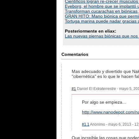
Científicos logran re-crecer músculo
Eyeborg, el hombre que se implantó 
Transforman cucarachas en biónicas,
GRAN HITO: Mano biónica que permite
Tortuga marina puede nadar gracias a
Posteriormente en eliax:
Las nuevas piernas biónicas que nos p
Comentarios
Mas adecuado y divertido que Naki
"cibernética" es lo que le hacen fa
#1
Daniel El Extraterrestre - mayo 5, 20
Por algo se empieza...
http://www.nanodepot.com/n
#1.1
Anonimo - mayo 6, 2013 - 12:
Que increíble las cosas que podem