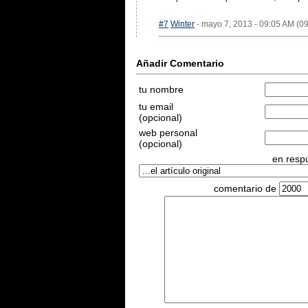
#7
Winter
- mayo 7, 2013 - 09:05 AM (09
Añadir Comentario
tu nombre
tu email
(opcional)
web personal
(opcional)
en respu
comentario de