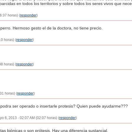
rcidas en todos los territorios y sobre todos los seres vivos que nece
6:37 horas) (
responder
)
 perro. Hermoso gesto el de la doctora, no tiene precio.
0 horas) (
responder
)
8 horas) (
responder
)
31 horas) (
responder
)
s podra ser operado o insertarle protesis? Quien puede ayudarme???
yo 6, 2013 - 02:07 AM (02:07 horas) (
responder
)
as biónicas o son prótesis. Hay una diferencia sustancial.