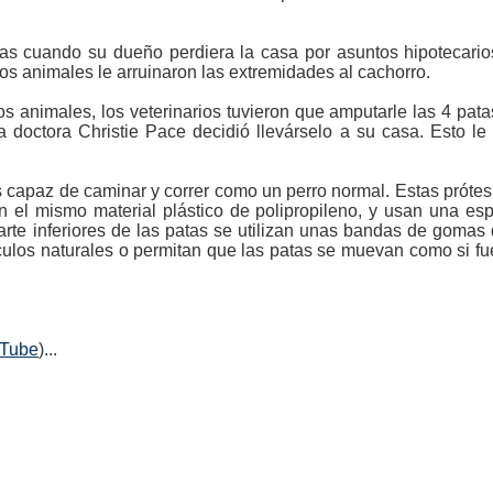
tas cuando su dueño perdiera la casa por asuntos hipotecari
ros animales le arruinaron las extremidades al cachorro.
s animales, los veterinarios tuvieron que amputarle las 4 pat
a doctora Christie Pace decidió llevárselo a su casa. Esto le
 capaz de caminar y correr como un perro normal. Estas prótesi
 el mismo material plástico de polipropileno, y usan una esp
rte inferiores de las patas se utilizan unas bandas de gomas 
sculos naturales o permitan que las patas se muevan como si f
uTube
)...