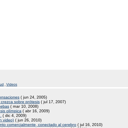
lud
,
Videos
sensaciones
( jun 24, 2005)
al crezca sobre prótesis
( jul 17, 2007)
uebas
( mar 10, 2008)
sis olímpica
( abr 16, 2009)
.
( dic 4, 2009)
n video)
( jun 26, 2010)
onto comercialmente, conectado al cerebro
( jul 16, 2010)