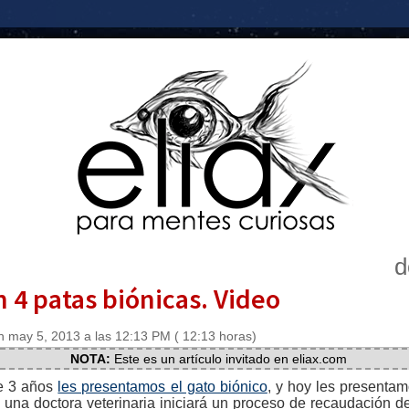
d
n 4 patas biónicas. Video
 may 5, 2013 a las 12:13 PM ( 12:13 horas)
NOTA:
Este es un artículo invitado en eliax.com
e 3 años
les presentamos el gato biónico
, y hoy les presentam
 una doctora veterinaria iniciará un proceso de recaudación d