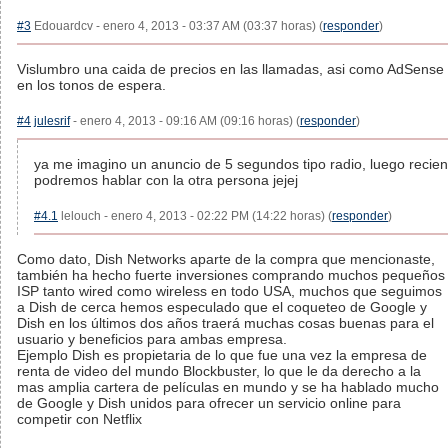
#3
Edouardcv - enero 4, 2013 - 03:37 AM (03:37 horas) (
responder
)
Vislumbro una caida de precios en las llamadas, asi como AdSense
en los tonos de espera.
#4
julesrif
- enero 4, 2013 - 09:16 AM (09:16 horas) (
responder
)
ya me imagino un anuncio de 5 segundos tipo radio, luego recien
podremos hablar con la otra persona jejej
#4.1
lelouch - enero 4, 2013 - 02:22 PM (14:22 horas) (
responder
)
Como dato, Dish Networks aparte de la compra que mencionaste,
también ha hecho fuerte inversiones comprando muchos pequeños
ISP tanto wired como wireless en todo USA, muchos que seguimos
a Dish de cerca hemos especulado que el coqueteo de Google y
Dish en los últimos dos años traerá muchas cosas buenas para el
usuario y beneficios para ambas empresa.
Ejemplo Dish es propietaria de lo que fue una vez la empresa de
renta de video del mundo Blockbuster, lo que le da derecho a la
mas amplia cartera de películas en mundo y se ha hablado mucho
de Google y Dish unidos para ofrecer un servicio online para
competir con Netflix