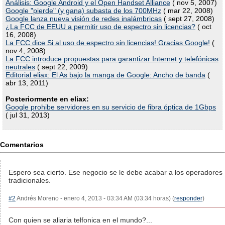
Análisis: Google Android y el Open Handset Alliance
( nov 5, 2007)
Google "pierde" (y gana) subasta de los 700MHz
( mar 22, 2008)
Google lanza nueva visión de redes inalámbricas
( sept 27, 2008)
¿La FCC de EEUU a permitir uso de espectro sin licencias?
( oct
16, 2008)
La FCC dice Si al uso de espectro sin licencias! Gracias Google!
(
nov 4, 2008)
La FCC introduce propuestas para garantizar Internet y telefónicas
neutrales
( sept 22, 2009)
Editorial eliax: El As bajo la manga de Google: Ancho de banda
(
abr 13, 2011)
Posteriormente en eliax:
Google prohibe servidores en su servicio de fibra óptica de 1Gbps
( jul 31, 2013)
Comentarios
Espero sea cierto. Ese negocio se le debe acabar a los operadores
tradicionales.
#2
Andrés Moreno - enero 4, 2013 - 03:34 AM (03:34 horas) (
responder
)
Con quien se aliaria telfonica en el mundo?...