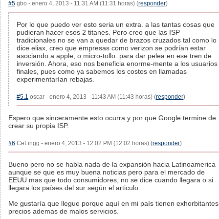
#5
gbo - enero 4, 2013 - 11:31 AM (11:31 horas) (
responder
)
Por lo que puedo ver esto seria un extra. a las tantas cosas que
pudieran hacer esos 2 titanes. Pero creo que las ISP
tradicionales no se van a quedar de brazos cruzados tal como lo
dice eliax, creo que empresas como verizon se podrían estar
asociando a apple, o micro-tollo. para dar pelea en ese tren de
inversión. Ahora, eso nos beneficia enorme-mente a los usuarios
finales, pues como ya sabemos los costos en llamadas
experimentarían rebajas.
#5.1
oscar - enero 4, 2013 - 11:43 AM (11:43 horas) (
responder
)
Espero que sinceramente esto ocurra y por que Google termine de
crear su propia ISP.
#6
CeLingg - enero 4, 2013 - 12:02 PM (12:02 horas) (
responder
)
Bueno pero no se habla nada de la expansión hacia Latinoamerica
aunque se que es muy buena noticias pero para el mercado de
EEUU mas que todo consumidores, no se dice cuando llegara o si
llegara los países del sur según el articulo.
Me gustaría que llegue porque aquí en mi país tienen exhorbitantes
precios ademas de malos servicios.