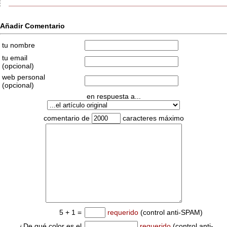
Añadir Comentario
tu nombre
tu email
(opcional)
web personal
(opcional)
en respuesta a...
comentario de
caracteres máximo
5 + 1 =
requerido
(control anti-SPAM)
¿De qué color es el
requerido
(control anti-