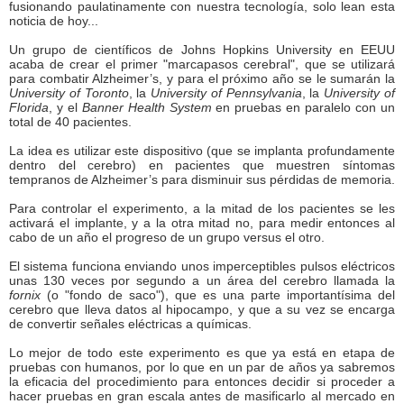
fusionando paulatinamente con nuestra tecnología, solo lean esta
noticia de hoy...
Un grupo de científicos de Johns Hopkins University en EEUU
acaba de crear el primer "marcapasos cerebral", que se utilizará
para combatir Alzheimer’s, y para el próximo año se le sumarán la
University of Toronto
, la
University of Pennsylvania
, la
University of
Florida
, y el
Banner Health System
en pruebas en paralelo con un
total de 40 pacientes.
La idea es utilizar este dispositivo (que se implanta profundamente
dentro del cerebro) en pacientes que muestren síntomas
tempranos de Alzheimer’s para disminuir sus pérdidas de memoria.
Para controlar el experimento, a la mitad de los pacientes se les
activará el implante, y a la otra mitad no, para medir entonces al
cabo de un año el progreso de un grupo versus el otro.
El sistema funciona enviando unos imperceptibles pulsos eléctricos
unas 130 veces por segundo a un área del cerebro llamada la
fornix
(o "fondo de saco"), que es una parte importantísima del
cerebro que lleva datos al hipocampo, y que a su vez se encarga
de convertir señales eléctricas a químicas.
Lo mejor de todo este experimento es que ya está en etapa de
pruebas con humanos, por lo que en un par de años ya sabremos
la eficacia del procedimiento para entonces decidir si proceder a
hacer pruebas en gran escala antes de masificarlo al mercado en