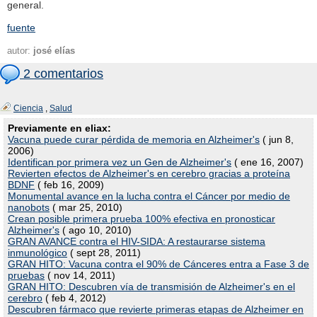
general.
fuente
autor:
josé elías
2 comentarios
Ciencia
,
Salud
Previamente en eliax:
Vacuna puede curar pérdida de memoria en Alzheimer's
( jun 8,
2006)
Identifican por primera vez un Gen de Alzheimer's
( ene 16, 2007)
Revierten efectos de Alzheimer's en cerebro gracias a proteína
BDNF
( feb 16, 2009)
Monumental avance en la lucha contra el Cáncer por medio de
nanobots
( mar 25, 2010)
Crean posible primera prueba 100% efectiva en pronosticar
Alzheimer's
( ago 10, 2010)
GRAN AVANCE contra el HIV-SIDA: A restaurarse sistema
inmunológico
( sept 28, 2011)
GRAN HITO: Vacuna contra el 90% de Cánceres entra a Fase 3 de
pruebas
( nov 14, 2011)
GRAN HITO: Descubren vía de transmisión de Alzheimer's en el
cerebro
( feb 4, 2012)
Descubren fármaco que revierte primeras etapas de Alzheimer en