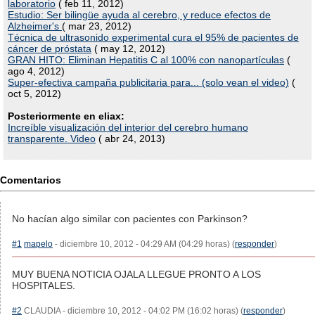
laboratorio
( feb 11, 2012)
Estudio: Ser bilingüe ayuda al cerebro, y reduce efectos de
Alzheimer's
( mar 23, 2012)
Técnica de ultrasonido experimental cura el 95% de pacientes de
cáncer de próstata
( may 12, 2012)
GRAN HITO: Eliminan Hepatitis C al 100% con nanopartículas
(
ago 4, 2012)
Super-efectiva campaña publicitaria para... (solo vean el video)
(
oct 5, 2012)
Posteriormente en eliax:
Increíble visualización del interior del cerebro humano
transparente. Video
( abr 24, 2013)
Comentarios
No hacían algo similar con pacientes con Parkinson?
#1
mapelo
- diciembre 10, 2012 - 04:29 AM (04:29 horas) (
responder
)
MUY BUENA NOTICIA OJALA LLEGUE PRONTO A LOS
HOSPITALES.
#2
CLAUDIA - diciembre 10, 2012 - 04:02 PM (16:02 horas) (
responder
)