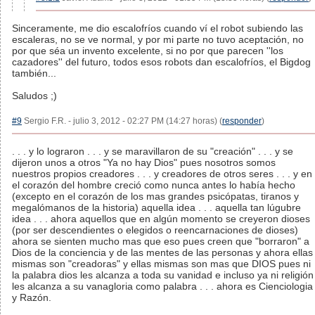
Sinceramente, me dio escalofríos cuando ví el robot subiendo las
escaleras, no se ve normal, y por mi parte no tuvo aceptación, no
por que séa un invento excelente, si no por que parecen ''los
cazadores'' del futuro, todos esos robots dan escalofríos, el Bigdog
también...
Saludos ;)
#9
Sergio F.R. - julio 3, 2012 - 02:27 PM (14:27 horas) (
responder
)
. . . y lo lograron . . . y se maravillaron de su "creación" . . . y se
dijeron unos a otros "Ya no hay Dios" pues nosotros somos
nuestros propios creadores . . . y creadores de otros seres . . . y en
el corazón del hombre creció como nunca antes lo había hecho
(excepto en el corazón de los mas grandes psicópatas, tiranos y
megalómanos de la historia) aquella idea . . . aquella tan lúgubre
idea . . . ahora aquellos que en algún momento se creyeron dioses
(por ser descendientes o elegidos o reencarnaciones de dioses)
ahora se sienten mucho mas que eso pues creen que "borraron" a
Dios de la conciencia y de las mentes de las personas y ahora ellas
mismas son "creadoras" y ellas mismas son mas que DIOS pues ni
la palabra dios les alcanza a toda su vanidad e incluso ya ni religión
les alcanza a su vanagloria como palabra . . . ahora es Cienciologia
y Razón.