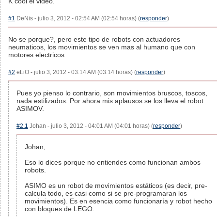
K cool el video.
#1
DeNis - julio 3, 2012 - 02:54 AM (02:54 horas) (
responder
)
No se porque?, pero este tipo de robots con actuadores
neumaticos, los movimientos se ven mas al humano que con
motores electricos
#2
eLiO - julio 3, 2012 - 03:14 AM (03:14 horas) (
responder
)
Pues yo pienso lo contrario, son movimientos bruscos, toscos,
nada estilizados. Por ahora mis aplausos se los lleva el robot
ASIMOV.
#2.1
Johan - julio 3, 2012 - 04:01 AM (04:01 horas) (
responder
)
Johan,
Eso lo dices porque no entiendes como funcionan ambos
robots.
ASIMO es un robot de movimientos estáticos (es decir, pre-
calcula todo, es casi como si se pre-programaran los
movimientos). Es en esencia como funcionaría y robot hecho
con bloques de LEGO.