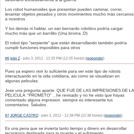
Los robot humanoides que presentan pueden caminar, correr,
levantar objetos pesados y otros movimientos mucho más cercanos
a nosotros
Y los demás ni hablar, un san bernardo robótico podría cargar
mucho más que un barrilito (Una broma ;D)
El robot tipo "serpiente" que están desarrollando también podría
cumplir funciones imposibles para otros
#6
Iván Z
- julio 3, 2012 - 12:35 PM (12:35 horas) (
responder
)
Pues ya espero vivir lo suficiente para ver este tipo de robots
interactuando en la vida cotidiana, asi como se visualizan en
algunas peliculas.
Jose una pregunta aparte: QUE FUE DE LAS IMPRESIONES DE LA
PELICULA :"PROMETO" ...he revisado y no he visto que hayas
comentado alguna impresion. siempre es interesante tus
comentarios. Saludos
#7
JORGE CASTRO
- julio 3, 2012 - 12:38 PM (12:38 horas) (
responder
)
Es una pena que se invierta tanto tiempo y dinero en desarrollar
tecnología destinada para la muerte y el sufrimiento.