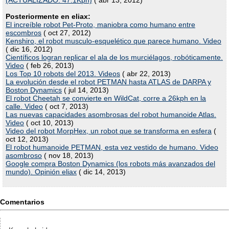
(ACTUALIZADO: 47.1Kph)
( abr 13, 2012)
Posteriormente en eliax:
El increíble robot Pet-Proto, maniobra como humano entre
escombros
( oct 27, 2012)
Kenshiro, el robot musculo-esquelético que parece humano. Video
( dic 16, 2012)
Científicos logran replicar el ala de los murciélagos, robóticamente.
Video
( feb 26, 2013)
Los Top 10 robots del 2013. Videos
( abr 22, 2013)
La evolución desde el robot PETMAN hasta ATLAS de DARPA y
Boston Dynamics
( jul 14, 2013)
El robot Cheetah se convierte en WildCat, corre a 26kph en la
calle. Video
( oct 7, 2013)
Las nuevas capacidades asombrosas del robot humanoide Atlas.
Video
( oct 10, 2013)
Video del robot MorpHex, un robot que se transforma en esfera
(
oct 12, 2013)
El robot humanoide PETMAN, esta vez vestido de humano. Video
asombroso
( nov 18, 2013)
Google compra Boston Dynamics (los robots más avanzados del
mundo). Opinión eliax
( dic 14, 2013)
Comentarios