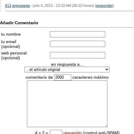
#13
argospepe
- julio 4, 2012 - 12:22 AM (00:22 horas) (
responder
)
Añadir Comentario
tu nombre
tu email
(opcional)
web personal
(opcional)
en respuesta a...
comentario de
caracteres máximo
4 + 2 =
requerido
(control anti-SPAM)