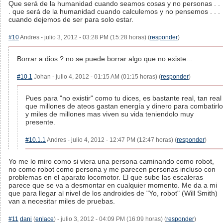
Que será de la humanidad cuando seamos cosas y no personas . .
. que será de la humanidad cuando calculemos y no pensemos . . .
cuando dejemos de ser para solo estar.
#10
Andres - julio 3, 2012 - 03:28 PM (15:28 horas) (
responder
)
Borrar a dios ? no se puede borrar algo que no existe...
#10.1
Johan - julio 4, 2012 - 01:15 AM (01:15 horas) (
responder
)
Pues para "no existir" como tu dices, es bastante real, tan real
que millones de ateos gastan energía y dinero para combatirlo
y miles de millones mas viven su vida teniendolo muy
presente.
#10.1.1
Andres - julio 4, 2012 - 12:47 PM (12:47 horas) (
responder
)
Yo me lo miro como si viera una persona caminando como robot,
no como robot como persona y me parecen personas incluso con
problemas en el aparato locomotor. El que sube las escaleras
parece que se va a desmontar en cualquier momento. Me da a mi
que para llegar al nivel de los androides de "Yo, robot" (Will Smith)
van a necesitar miles de pruebas.
#11
dani
(
enlace
) - julio 3, 2012 - 04:09 PM (16:09 horas) (
responder
)