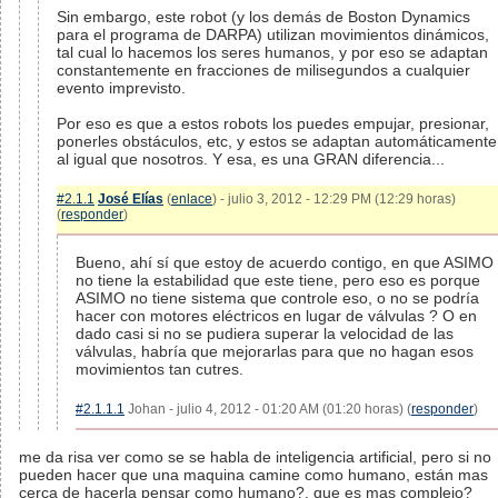
Sin embargo, este robot (y los demás de Boston Dynamics
para el programa de DARPA) utilizan movimientos dinámicos,
tal cual lo hacemos los seres humanos, y por eso se adaptan
constantemente en fracciones de milisegundos a cualquier
evento imprevisto.
Por eso es que a estos robots los puedes empujar, presionar,
ponerles obstáculos, etc, y estos se adaptan automáticamente
al igual que nosotros. Y esa, es una GRAN diferencia...
#2.1.1
José Elías
(
enlace
) - julio 3, 2012 - 12:29 PM (12:29 horas)
(
responder
)
Bueno, ahí sí que estoy de acuerdo contigo, en que ASIMO
no tiene la estabilidad que este tiene, pero eso es porque
ASIMO no tiene sistema que controle eso, o no se podría
hacer con motores eléctricos en lugar de válvulas ? O en
dado casi si no se pudiera superar la velocidad de las
válvulas, habría que mejorarlas para que no hagan esos
movimientos tan cutres.
#2.1.1.1
Johan - julio 4, 2012 - 01:20 AM (01:20 horas) (
responder
)
me da risa ver como se se habla de inteligencia artificial, pero si no
pueden hacer que una maquina camine como humano, están mas
cerca de hacerla pensar como humano?, que es mas complejo?