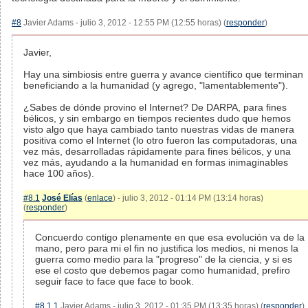
#8
Javier Adams - julio 3, 2012 - 12:55 PM (12:55 horas) (
responder
)
Javier,
Hay una simbiosis entre guerra y avance científico que terminan
beneficiando a la humanidad (y agrego, "lamentablemente").
¿Sabes de dónde provino el Internet? De DARPA, para fines
bélicos, y sin embargo en tiempos recientes dudo que hemos
visto algo que haya cambiado tanto nuestras vidas de manera
positiva como el Internet (lo otro fueron las computadoras, una
vez más, desarrolladas rápidamente para fines bélicos, y una
vez más, ayudando a la humanidad en formas inimaginables
hace 100 años).
#8.1
José Elías
(
enlace
) - julio 3, 2012 - 01:14 PM (13:14 horas)
(
responder
)
Concuerdo contigo plenamente en que esa evolución va de la
mano, pero para mi el fin no justifica los medios, ni menos la
guerra como medio para la "progreso" de la ciencia, y si es
ese el costo que debemos pagar como humanidad, prefiro
seguir face to face que face to book.
#8.1.1
Javier Adams - julio 3, 2012 - 01:35 PM (13:35 horas) (
responder
)