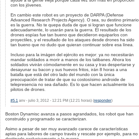
ayude a la gente vieja porque cada vez son más en proporción
con los jóvenes.
En cambio este robot es un proyecto de DARPA (Defense
Advanced Research Projects Agency). O sea, su destino primario
es la guerra. No te quepa duda de que si logran que funcione
adecuadamente, lo usarán para la guerra. El resultado de los
drones espías fue tan bueno que decidieron equiparlos con
proyectiles, y el resultado de los ataques desde drones ha sido
tan bueno que no dudo que quieran continuar sobre esa línea.
Incluso para la imágen del ejército es mejor: ya no necesitarán
mandar soldados a morir a manos de los talibanes. Ahora los
soldados vivirán cómodamente en su casa y tras despertarse y
desayunar su bacon y sus huevos fritos, irán 8 horas a una
batalla que está del otro lado del mundo con la única
preocupación de tratar de que su costosísimo androide de
telepresencia no sea dañado. Es lo que hacen actualmente los
pilotos de drones.
#5.1
anv - julio 3, 2012 - 12:21 PM (12:21 horas) (
responder
)
Boston Dynamisc avanza a pasos agrandados, los robot que han
construido y programado se caracterizan.
Asimo a pesar de ser muy avanzado carece de características
aptas para labores de campo través y rescate por ejemplo, para no
destinarlo exclusivamente a la guerra.