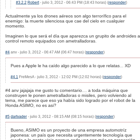
#3.2.2
Robert
- julio 3, 2012 - 06:43 PM (18:43 horas) (
responder
)
Actualmente ya los drones aéreos son algo terrorífico para el
enemigo: la muerte silenciosa que cae del cielo en cualquier
momento.
Imaginen lo que será el día que aparezca un grupito de androides a
control remoto equipados con ametralladoras.
#4
anv - julio 3, 2012 - 06:47 AM (06:47 horas) (
responder
)
Pues a Apple le ha caído algo parecido a lo que relatas... XD
#4.1
FreMesA - julio 3, 2012 - 12:02 PM (12:02 horas) (
responder
)
#4 anv jajajaja me gusto tu comentario.... a toda máquina que
construyen le ponen ametralladoras o misiles, pero volviendo al
tema, me parece que eso ya había sido logrado por el robot de la
Honda ASIMO, no es asi?
#5
dartvader
- julio 3, 2012 - 08:15 AM (08:15 horas) (
responder
)
Bueno, ASIMO es un proyecto de una empresa automotríz
japonesa: un país que necesita urgentemente tecnología que