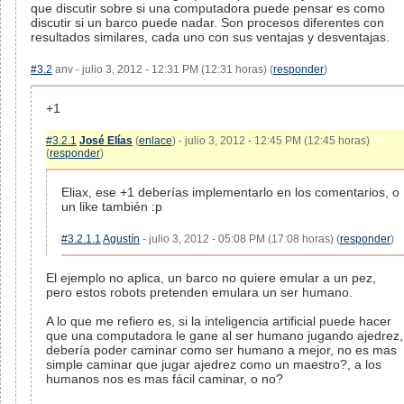
que discutir sobre si una computadora puede pensar es como
discutir si un barco puede nadar. Son procesos diferentes con
resultados similares, cada uno con sus ventajas y desventajas.
#3.2
anv - julio 3, 2012 - 12:31 PM (12:31 horas) (
responder
)
+1
#3.2.1
José Elías
(
enlace
) - julio 3, 2012 - 12:45 PM (12:45 horas)
(
responder
)
Eliax, ese +1 deberías implementarlo en los comentarios, o
un like también :p
#3.2.1.1
Agustín
- julio 3, 2012 - 05:08 PM (17:08 horas) (
responder
)
El ejemplo no aplica, un barco no quiere emular a un pez,
pero estos robots pretenden emulara un ser humano.
A lo que me refiero es, si la inteligencia artificial puede hacer
que una computadora le gane al ser humano jugando ajedrez,
debería poder caminar como ser humano a mejor, no es mas
simple caminar que jugar ajedrez como un maestro?, a los
humanos nos es mas fácil caminar, o no?