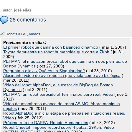
autor:
josé elías
28 comentarios
Robots & I.A.
,
Videos
Previamente en eliax:
El primer robot que camina con balanceo dinámico
( mar 1, 2007)
Toyota demuestra un robot humanoide que corre a 7Kph
( jul 31,
2009)
PETMAN, el mas asombroso robot que camina en dos piernas, de
Boston Dynamics
( oct 27, 2009)
Pregunta a eliax: ¿Qué es La Singularidad?
( jul 23, 2010)
Alucinante video de ave robótica que vuela como ave biológica
(
mar 28, 2011)
Video del robot AlphaDog, el sucesor de BigDog de Boston
Dynamics
( oct 3, 2011)
PETMAN, un robot parecido al Terminator, pero real. Video
( nov 1,
2011)
Video de asombroso avance del robot ASIMO. Ahora manipula
objetos
( nov 28, 2011)
Robot AlphaDog a iniciar etapa de pruebas en situaciones reales.
Video
( feb 25, 2012)
Próximo reto de DARPA: Robots Humanoides
( abr 8, 2012)
Robot Cheetah impone récord sobre 4 patas: 29Kph. Video