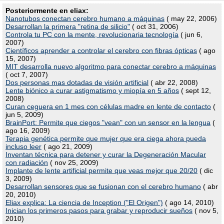
Posteriormente en eliax:
Nanotubos conectan cerebro humano a máquinas
( may 22, 2006)
Desarrollan la primera "retina de silicio"
( oct 31, 2006)
Controla tu PC con la mente, revolucionaria tecnología
( jun 6,
2007)
Científicos aprender a controlar el cerebro con fibras ópticas
( ago
15, 2007)
MIT desarrolla nuevo algoritmo para conectar cerebro a máquinas
( oct 7, 2007)
Dos personas mas dotadas de visión artificial
( abr 22, 2008)
Lente biónico a curar astigmatismo y miopía en 5 años
( sept 12,
2008)
Curan ceguera en 1 mes con células madre en lente de contacto
(
jun 5, 2009)
BrainPort: Permite que ciegos "vean" con un sensor en la lengua
(
ago 16, 2009)
Terapia genética permite que mujer que era ciega ahora pueda
incluso leer
( ago 21, 2009)
Inventan técnica para detener y curar la Degeneración Macular
con radiación
( nov 25, 2009)
Implante de lente artificial permite que veas mejor que 20/20
( dic
3, 2009)
Desarrollan sensores que se fusionan con el cerebro humano
( abr
20, 2010)
Eliax explica: La ciencia de Inception ("El Origen")
( ago 14, 2010)
Inician los primeros pasos para grabar y reproducir sueños
( nov 5,
2010)