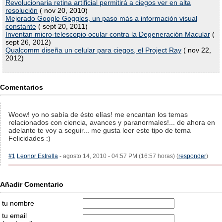
Revolucionaria retina artificial permitirá a ciegos ver en alta
resolución
( nov 20, 2010)
Mejorado Google Goggles, un paso más a información visual
constante
( sept 20, 2011)
Inventan micro-telescopio ocular contra la Degeneración Macular
(
sept 26, 2012)
Qualcomm diseña un celular para ciegos, el Project Ray
( nov 22,
2012)
Comentarios
Woow! yo no sabía de ésto elías! me encantan los temas
relacionados con ciencia, avances y paranormales!... de ahora en
adelante te voy a seguir... me gusta leer este tipo de tema
Felicidades :)
#1
Leonor Estrella
- agosto 14, 2010 - 04:57 PM (16:57 horas) (
responder
)
Añadir Comentario
tu nombre
tu email