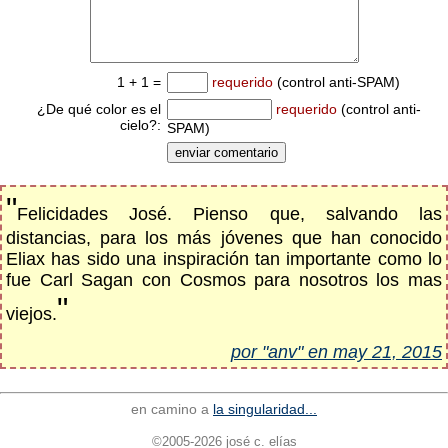
1 + 1 =
requerido
(control anti-SPAM)
¿De qué color es el
requerido
(control anti-
cielo?:
SPAM)
"
Felicidades José. Pienso que, salvando las
distancias, para los más jóvenes que han conocido
Eliax has sido una inspiración tan importante como lo
fue Carl Sagan con Cosmos para nosotros los mas
"
viejos.
por "anv" en may 21, 2015
en camino a
la singularidad...
©2005-2026 josé c. elías