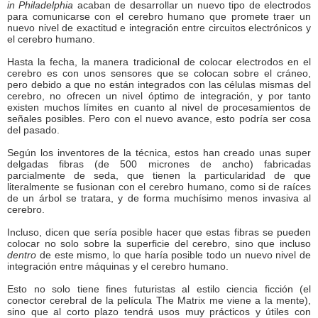
in Philadelphia
acaban de desarrollar un nuevo tipo de electrodos
para comunicarse con el cerebro humano que promete traer un
nuevo nivel de exactitud e integración entre circuitos electrónicos y
el cerebro humano.
Hasta la fecha, la manera tradicional de colocar electrodos en el
cerebro es con unos sensores que se colocan sobre el cráneo,
pero debido a que no están integrados con las células mismas del
cerebro, no ofrecen un nivel óptimo de integración, y por tanto
existen muchos límites en cuanto al nivel de procesamientos de
señales posibles. Pero con el nuevo avance, esto podría ser cosa
del pasado.
Según los inventores de la técnica, estos han creado unas super
delgadas fibras (de 500 micrones de ancho) fabricadas
parcialmente de seda, que tienen la particularidad de que
literalmente se fusionan con el cerebro humano, como si de raíces
de un árbol se tratara, y de forma muchísimo menos invasiva al
cerebro.
Incluso, dicen que sería posible hacer que estas fibras se pueden
colocar no solo sobre la superficie del cerebro, sino que incluso
dentro
de este mismo, lo que haría posible todo un nuevo nivel de
integración entre máquinas y el cerebro humano.
Esto no solo tiene fines futuristas al estilo ciencia ficción (el
conector cerebral de la película The Matrix me viene a la mente),
sino que al corto plazo tendrá usos muy prácticos y útiles con