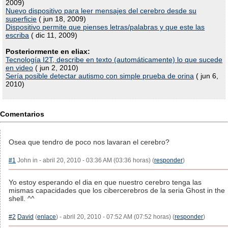
2009)
Nuevo dispositivo para leer mensajes del cerebro desde su
superficie
( jun 18, 2009)
Dispositivo permite que pienses letras/palabras y que este las
escriba
( dic 11, 2009)
Posteriormente en eliax:
Tecnología I2T, describe en texto (automáticamente) lo que sucede
en video
( jun 2, 2010)
Sería posible detectar autismo con simple prueba de orina
( jun 6,
2010)
Comentarios
Osea que tendro de poco nos lavaran el cerebro?
#1
John in - abril 20, 2010 - 03:36 AM (03:36 horas) (
responder
)
Yo estoy esperando el dia en que nuestro cerebro tenga las
mismas capacidades que los cibercerebros de la seria Ghost in the
shell. ^^
#2
David
(
enlace
) - abril 20, 2010 - 07:52 AM (07:52 horas) (
responder
)