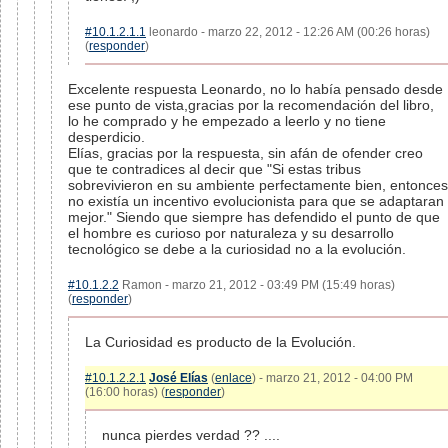
#10.1.2.1.1
leonardo - marzo 22, 2012 - 12:26 AM (00:26 horas)
(
responder
)
Excelente respuesta Leonardo, no lo había pensado desde
ese punto de vista,gracias por la recomendación del libro,
lo he comprado y he empezado a leerlo y no tiene
desperdicio.
Elías, gracias por la respuesta, sin afán de ofender creo
que te contradices al decir que "Si estas tribus
sobrevivieron en su ambiente perfectamente bien, entonces
no existía un incentivo evolucionista para que se adaptaran
mejor." Siendo que siempre has defendido el punto de que
el hombre es curioso por naturaleza y su desarrollo
tecnológico se debe a la curiosidad no a la evolución.
#10.1.2.2
Ramon - marzo 21, 2012 - 03:49 PM (15:49 horas)
(
responder
)
La Curiosidad es producto de la Evolución.
#10.1.2.2.1
José Elías
(
enlace
) - marzo 21, 2012 - 04:00 PM
(16:00 horas) (
responder
)
nunca pierdes verdad ?? ....