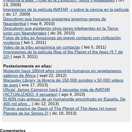
Pregunta a eliax: ¿Qué es la Evolución? Mitos y Realidades
( oct
13, 2009)
Impresiones de la película AVATAR, y sobre la ciencia en la película
( dic 17, 2009)
Descubren que humanos presentes tenemos genes de
Neanderthal
( may 8, 2010)
Descubren que existieron otros seres inteligentes en la Tierra,
junto con Neandertales
( dic 26, 2010)
Fotos de tribu en Amazonas sin previo contacto con civilización
moderna
( feb 1, 2011)
Video de la tribu amazónica sin contactar
( feb 5, 2011)
Impresiones de la película Rise of the Planet of the Apes (9.7 de
10)
( sept 3, 2011)
Posteriormente en eliax:
Mutación hace 180mil años convirtió humanos en vegetarianos,
salieron de África
( sept 22, 2012)
Macaulay Library, la librería de 150,000 sonidos y 50,000 videos
de aves
( ene 17, 2013)
Oficial: James Cameron hará 3 secuelas más de AVATAR
(ACTUALIZADO: 4 secuelas)
( ago 4, 2013)
El ADN más antiguo de un humanoide encontrado en España. De
400 mil años...
( dic 12, 2013)
Primer avance de Dawn of The Planet of The Apes (el nuevo
Planeta de los Simios 2)
( dic 18, 2013)
Comentarios