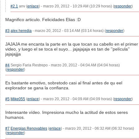
#2.1
anv (
enlace
) - marzo 20, 2012 - 10:29 AM (10:29 horas) (
responder
)
Magnifico articulo. Felicidades Elias :D
#3
alex heredia
- marzo 20, 2012 - 03:14 AM (03:14 horas) (
responder
)
JAJAJA me encanta la parte en la que tocan su cabello en el primer
video, y luego el se toca el suyo... jajajajaja es tan de ''película''
jajajajjja
#4
Sergio Faria Restrepo - marzo 20, 2012 - 04:04 AM (04:04 horas)
(
responder
)
Es bastante emotivo, sobretodo casi al final antes de qu eel
explorador se gana la confianza.
#5
Mike055
(
enlace
) - marzo 20, 2012 - 04:09 AM (04:09 horas) (
responder
)
Interesante vídeo. Impresiona mucho la actitud de estos seres
humanos.
#7
Energias Renovables
(
enlace
) - marzo 20, 2012 - 06:32 AM (06:32 horas)
(
responder
)