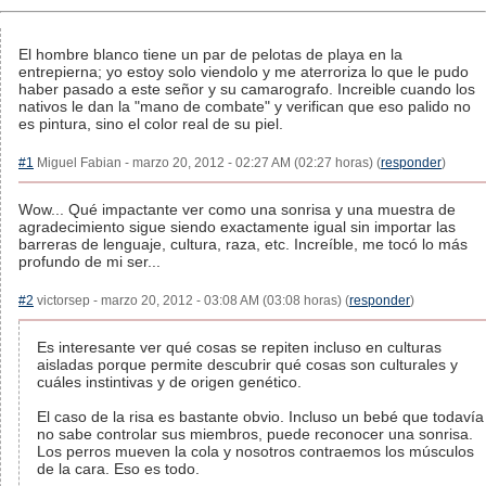
El hombre blanco tiene un par de pelotas de playa en la
entrepierna; yo estoy solo viendolo y me aterroriza lo que le pudo
haber pasado a este señor y su camarografo. Increible cuando los
nativos le dan la "mano de combate" y verifican que eso palido no
es pintura, sino el color real de su piel.
#1
Miguel Fabian - marzo 20, 2012 - 02:27 AM (02:27 horas) (
responder
)
Wow... Qué impactante ver como una sonrisa y una muestra de
agradecimiento sigue siendo exactamente igual sin importar las
barreras de lenguaje, cultura, raza, etc. Increíble, me tocó lo más
profundo de mi ser...
#2
victorsep - marzo 20, 2012 - 03:08 AM (03:08 horas) (
responder
)
Es interesante ver qué cosas se repiten incluso en culturas
aisladas porque permite descubrir qué cosas son culturales y
cuáles instintivas y de origen genético.
El caso de la risa es bastante obvio. Incluso un bebé que todavía
no sabe controlar sus miembros, puede reconocer una sonrisa.
Los perros mueven la cola y nosotros contraemos los músculos
de la cara. Eso es todo.