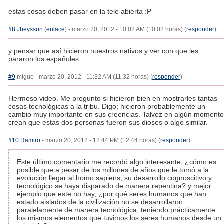
estas cosas deben pasar en la tele abierta :P
#8
Jheysson
(
enlace
) - marzo 20, 2012 - 10:02 AM (10:02 horas) (
responder
)
y pensar que así hicieron nuestros nativos y ver con que les
pararon los españoles
#9
migue - marzo 20, 2012 - 11:32 AM (11:32 horas) (
responder
)
Hermoso video. Me pregunto si hicieron bien en mostrarles tantas
cosas tecnológicas a la tribu. Digo; hicieron probablemente un
cambio muy importante en sus creencias. Talvez en algún momento
crean que estas dos personas fueron sus dioses o algo similar.
#10
Ramiro
- marzo 20, 2012 - 12:44 PM (12:44 horas) (
responder
)
Este último comentario me recordó algo interesante, ¿cómo es
posible que a pesar de los millones de años que le tomó a la
evolución llegar al homo sapiens, su desarrollo cognoscitivo y
tecnológico se haya disparado de manera repentina? y mejor
ejemplo que este no hay, ¿por qué seres humanos que han
estado aislados de la civilización no se desarrollaron
paralelamente de manera tecnológica, teniendo prácticamente
los mismos elementos que tuvimos los seres humanos desde un