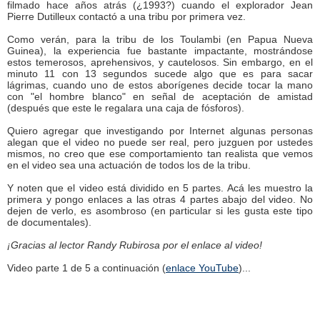
filmado hace años atrás (¿1993?) cuando el explorador Jean
Pierre Dutilleux contactó a una tribu por primera vez.
Como verán, para la tribu de los Toulambi (en Papua Nueva
Guinea), la experiencia fue bastante impactante, mostrándose
estos temerosos, aprehensivos, y cautelosos. Sin embargo, en el
minuto 11 con 13 segundos sucede algo que es para sacar
lágrimas, cuando uno de estos aborígenes decide tocar la mano
con "el hombre blanco" en señal de aceptación de amistad
(después que este le regalara una caja de fósforos).
Quiero agregar que investigando por Internet algunas personas
alegan que el video no puede ser real, pero juzguen por ustedes
mismos, no creo que ese comportamiento tan realista que vemos
en el video sea una actuación de todos los de la tribu.
Y noten que el video está dividido en 5 partes. Acá les muestro la
primera y pongo enlaces a las otras 4 partes abajo del video. No
dejen de verlo, es asombroso (en particular si les gusta este tipo
de documentales).
¡Gracias al lector Randy Rubirosa por el enlace al video!
Video parte 1 de 5 a continuación (
enlace YouTube
)...