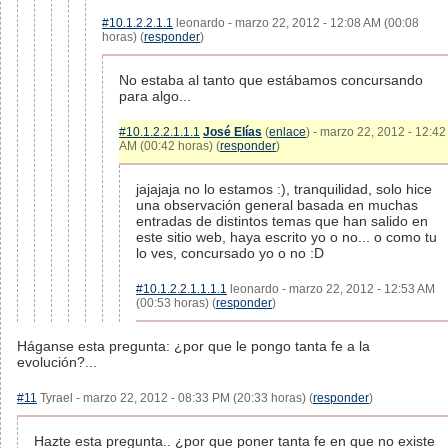
#10.1.2.2.1.1
leonardo - marzo 22, 2012 - 12:08 AM (00:08
horas) (
responder
)
No estaba al tanto que estábamos concursando
para algo...
#10.1.2.2.1.1.1
José Elías
(
enlace
) - marzo 22, 2012 - 12:42
AM (00:42 horas) (
responder
)
jajajaja no lo estamos :), tranquilidad, solo hice
una observación general basada en muchas
entradas de distintos temas que han salido en
este sitio web, haya escrito yo o no... o como tu
lo ves, concursado yo o no :D
#10.1.2.2.1.1.1.1
leonardo - marzo 22, 2012 - 12:53 AM
(00:53 horas) (
responder
)
Háganse esta pregunta: ¿por que le pongo tanta fe a la
evolución?...
#11
Tyrael - marzo 22, 2012 - 08:33 PM (20:33 horas) (
responder
)
Hazte esta pregunta.. ¿por que poner tanta fe en que no existe