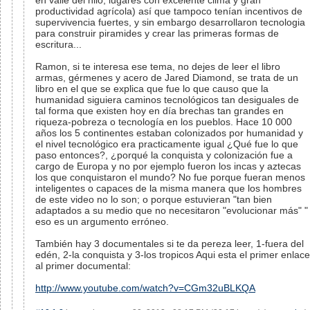
en valle del nilo, lugares con excelente clima y gran
productividad agrícola) así que tampoco tenían incentivos de
supervivencia fuertes, y sin embargo desarrollaron tecnologia
para construir piramides y crear las primeras formas de
escritura...
Ramon, si te interesa ese tema, no dejes de leer el libro
armas, gérmenes y acero de Jared Diamond, se trata de un
libro en el que se explica que fue lo que causo que la
humanidad siguiera caminos tecnológicos tan desiguales de
tal forma que existen hoy en día brechas tan grandes en
riqueza-pobreza o tecnología en los pueblos. Hace 10 000
años los 5 continentes estaban colonizados por humanidad y
el nivel tecnológico era practicamente igual ¿Qué fue lo que
paso entonces?, ¿porqué la conquista y colonización fue a
cargo de Europa y no por ejemplo fueron los incas y aztecas
los que conquistaron el mundo? No fue porque fueran menos
inteligentes o capaces de la misma manera que los hombres
de este video no lo son; o porque estuvieran "tan bien
adaptados a su medio que no necesitaron "evolucionar más" "
eso es un argumento erróneo.
También hay 3 documentales si te da pereza leer, 1-fuera del
edén, 2-la conquista y 3-los tropicos Aqui esta el primer enlace
al primer documental:
http://www.youtube.com/watch?v=CGm32uBLKQA