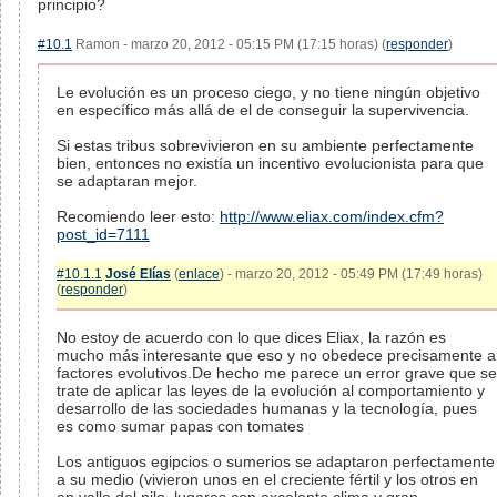
principio?
#10.1
Ramon - marzo 20, 2012 - 05:15 PM (17:15 horas) (
responder
)
Le evolución es un proceso ciego, y no tiene ningún objetivo
en específico más allá de el de conseguir la supervivencia.
Si estas tribus sobrevivieron en su ambiente perfectamente
bien, entonces no existía un incentivo evolucionista para que
se adaptaran mejor.
Recomiendo leer esto:
http://www.eliax.com/index.cfm?
post_id=7111
#10.1.1
José Elías
(
enlace
) - marzo 20, 2012 - 05:49 PM (17:49 horas)
(
responder
)
No estoy de acuerdo con lo que dices Eliax, la razón es
mucho más interesante que eso y no obedece precisamente a
factores evolutivos.De hecho me parece un error grave que se
trate de aplicar las leyes de la evolución al comportamiento y
desarrollo de las sociedades humanas y la tecnología, pues
es como sumar papas con tomates
Los antiguos egipcios o sumerios se adaptaron perfectamente
a su medio (vivieron unos en el creciente fértil y los otros en