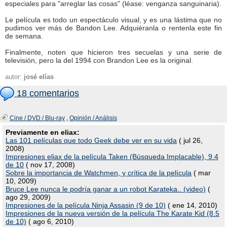
especiales para "arreglar las cosas" (léase: venganza sanguinaria).
Le película es todo un espectáculo visual, y es una lástima que no
pudimos ver más de Bandon Lee. Adquiéranla o rentenla este fin
de semana.
Finalmente, noten que hicieron tres secuelas y una serie de
televisión, pero la del 1994 con Brandon Lee es la original.
autor:
josé elías
18 comentarios
Cine / DVD / Blu-ray
,
Opinión / Análisis
Previamente en eliax:
Las 101 películas que todo Geek debe ver en su vida
( jul 26,
2008)
Impresiones eliax de la película Taken (Búsqueda Implacable), 9.4
de 10
( nov 17, 2008)
Sobre la importancia de Watchmen, y crítica de la película
( mar
10, 2009)
Bruce Lee nunca le podría ganar a un robot Karateka.. (video)
(
ago 29, 2009)
Impresiones de la película Ninja Assasin (9 de 10)
( ene 14, 2010)
Impresiones de la nueva versión de la película The Karate Kid (8.5
de 10)
( ago 6, 2010)