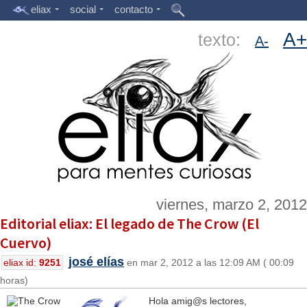
eliax
social
contacto
A+
texto:
A-
viernes, marzo 2, 2012
Editorial eliax: El legado de The Crow (El
Cuervo)
josé elías
eliax id:
9251
en mar 2, 2012 a las 12:09 AM ( 00:09
horas)
Hola amig@s lectores,