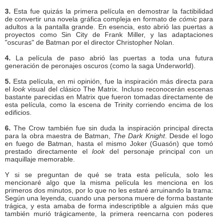
3.
Esta fue quizás la primera película en demostrar la factibilidad
de convertir una novela gráfica compleja en formato de
cómic
para
adultos a la pantalla grande. En esencia, esto abrió las puertas a
proyectos como Sin City de Frank Miller, y las adaptaciones
"oscuras" de Batman por el director Christopher Nolan.
4.
La película de paso abrió las puertas a toda una futura
generación de peronajes oscuros (como la saga Underworld).
5.
Esta película, en mi opinión, fue la inspiración más directa para
el
look
visual del clásico The Matrix. Incluso reconocerán escenas
bastante parecidas en Matrix que fueron tomadas directamente de
esta película, como la escena de Trinity corriendo encima de los
edificios.
6.
The Crow también fue sin duda la inspiración principal directa
para la obra maestra de Batman,
The Dark Knight
. Desde el logo
en fuego de Batman, hasta el mismo Joker (Guasón) que tomó
prestado directamente el
look
del personaje principal con un
maquillaje memorable.
Y si se preguntan de qué se trata esta película, solo les
mencionaré algo que la misma película les menciona en los
primeros dos minutos, por lo que no les estaré arruinando la trama:
Según una leyenda, cuando una persona muere de forma bastante
trágica, y esta amaba de forma indescriptible a alguien más que
también murió trágicamente, la primera reencarna con poderes