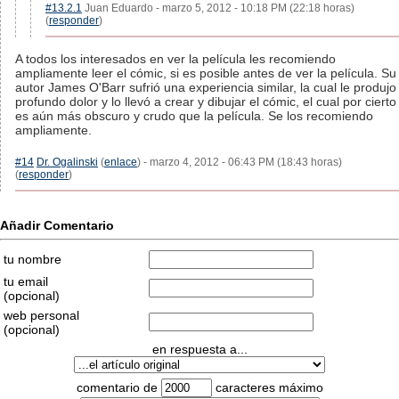
#13.2.1
Juan Eduardo - marzo 5, 2012 - 10:18 PM (22:18 horas)
(
responder
)
A todos los interesados en ver la película les recomiendo
ampliamente leer el cómic, si es posible antes de ver la película. Su
autor James O'Barr sufrió una experiencia similar, la cual le produjo
profundo dolor y lo llevó a crear y dibujar el cómic, el cual por cierto
es aún más obscuro y crudo que la película. Se los recomiendo
ampliamente.
#14
Dr. Ogalinski
(
enlace
) - marzo 4, 2012 - 06:43 PM (18:43 horas)
(
responder
)
Añadir Comentario
tu nombre
tu email
(opcional)
web personal
(opcional)
en respuesta a...
comentario de
caracteres máximo