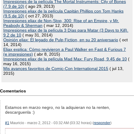
Impresiones de la película The Mortal Instruments: City of Bones
(7.9 de 10)
( ago 29, 2013)
Impresiones eliax de la película Capitán Phillips con Tom Hanks
(9.5 de 10)
( oct 27, 2013)
Impresiones eliax de Non-Stop, 300: Rise of an Empire, y Mr.
Peabody & Sherman
( mar 12, 2014)
Impresiones eliax de la película 3 Días para Matar (3 Days to Kill).
9.2 de 10
( may 31, 2014)
Opinión eliax: El legado de Pulp Fiction, en su 20 aniversario
( oct
14, 2014)
Eliax explica: Cómo revivieron a Paul Walker en Fast & Furious 7
(e impresiones)
( abr 8, 2015)
Impresiones eliax de la película Mad Max: Fury Road, 9.45 de 10
(
may 16, 2015)
Mis avances favoritos de Comic-Con International 2015
( jul 13,
2015)
Comentarios
Estamos en marzo negro, no la adquieran no la renten,
descarguenla :)
#1
Mauricio - marzo 2, 2012 - 03:32 AM (03:32 horas) (
responder
)