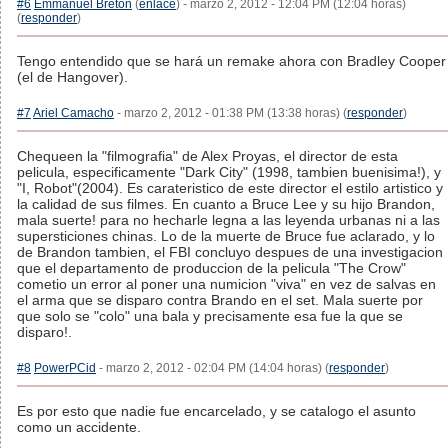
#6
Emmanuel Bretón
(
enlace
) - marzo 2, 2012 - 12:04 PM (12:04 horas)
(
responder
)
Tengo entendido que se hará un remake ahora con Bradley Cooper
(el de Hangover).
#7
Ariel Camacho
- marzo 2, 2012 - 01:38 PM (13:38 horas) (
responder
)
Chequeen la "filmografia" de Alex Proyas, el director de esta
pelicula, especificamente "Dark City" (1998, tambien buenisima!), y
"I, Robot"(2004). Es carateristico de este director el estilo artistico y
la calidad de sus filmes. En cuanto a Bruce Lee y su hijo Brandon,
mala suerte! para no hecharle legna a las leyenda urbanas ni a las
supersticiones chinas. Lo de la muerte de Bruce fue aclarado, y lo
de Brandon tambien, el FBI concluyo despues de una investigacion
que el departamento de produccion de la pelicula "The Crow"
cometio un error al poner una numicion "viva" en vez de salvas en
el arma que se disparo contra Brando en el set. Mala suerte por
que solo se "colo" una bala y precisamente esa fue la que se
disparo!.
#8
PowerPCid
- marzo 2, 2012 - 02:04 PM (14:04 horas) (
responder
)
Es por esto que nadie fue encarcelado, y se catalogo el asunto
como un accidente.