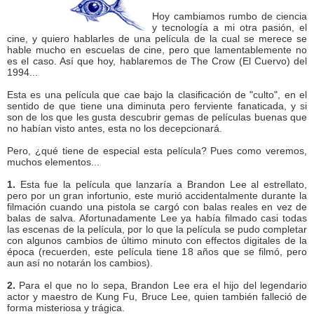
Hoy cambiamos rumbo de ciencia
y tecnología a mi otra pasión, el
cine, y quiero hablarles de una película de la cual se merece se
hable mucho en escuelas de cine, pero que lamentablemente no
es el caso. Así que hoy, hablaremos de The Crow (El Cuervo) del
1994...
Esta es una película que cae bajo la clasificación de "culto", en el
sentido de que tiene una diminuta pero ferviente fanaticada, y si
son de los que les gusta descubrir gemas de películas buenas que
no habían visto antes, esta no los decepcionará.
Pero, ¿qué tiene de especial esta película? Pues como veremos,
muchos elementos...
1.
Esta fue la película que lanzaría a Brandon Lee al estrellato,
pero por un gran infortunio, este murió accidentalmente durante la
filmación cuando una pistola se cargó con balas reales en vez de
balas de salva. Afortunadamente Lee ya había filmado casi todas
las escenas de la película, por lo que la película se pudo completar
con algunos cambios de último minuto con effectos digitales de la
época (recuerden, este película tiene 18 años que se filmó, pero
aun así no notarán los cambios).
2.
Para el que no lo sepa, Brandon Lee era el hijo del legendario
actor y maestro de Kung Fu, Bruce Lee, quien también falleció de
forma misteriosa y trágica.