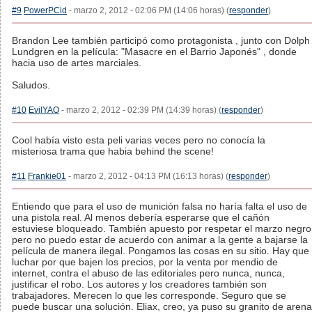
#9
PowerPCid
- marzo 2, 2012 - 02:06 PM (14:06 horas) (
responder
)
Brandon Lee también participó como protagonista , junto con Dolph
Lundgren en la película: "Masacre en el Barrio Japonés" , donde
hacia uso de artes marciales.
Saludos.
#10
EvilYAO
- marzo 2, 2012 - 02:39 PM (14:39 horas) (
responder
)
Cool había visto esta peli varias veces pero no conocía la
misteriosa trama que habia behind the scene!
#11
Frankie01
- marzo 2, 2012 - 04:13 PM (16:13 horas) (
responder
)
Entiendo que para el uso de munición falsa no haría falta el uso de
una pistola real. Al menos debería esperarse que el cañón
estuviese bloqueado. También apuesto por respetar el marzo negro
pero no puedo estar de acuerdo con animar a la gente a bajarse la
película de manera ilegal. Pongamos las cosas en su sitio. Hay que
luchar por que bajen los precios, por la venta por mendio de
internet, contra el abuso de las editoriales pero nunca, nunca,
justificar el robo. Los autores y los creadores también son
trabajadores. Merecen lo que les corresponde. Seguro que se
puede buscar una solución. Eliax, creo, ya puso su granito de arena