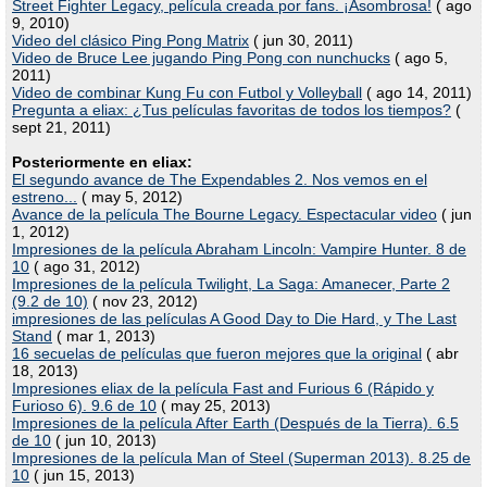
Street Fighter Legacy, película creada por fans. ¡Asombrosa!
( ago
9, 2010)
Video del clásico Ping Pong Matrix
( jun 30, 2011)
Video de Bruce Lee jugando Ping Pong con nunchucks
( ago 5,
2011)
Video de combinar Kung Fu con Futbol y Volleyball
( ago 14, 2011)
Pregunta a eliax: ¿Tus películas favoritas de todos los tiempos?
(
sept 21, 2011)
Posteriormente en eliax:
El segundo avance de The Expendables 2. Nos vemos en el
estreno...
( may 5, 2012)
Avance de la película The Bourne Legacy. Espectacular video
( jun
1, 2012)
Impresiones de la película Abraham Lincoln: Vampire Hunter. 8 de
10
( ago 31, 2012)
Impresiones de la película Twilight, La Saga: Amanecer, Parte 2
(9.2 de 10)
( nov 23, 2012)
impresiones de las películas A Good Day to Die Hard, y The Last
Stand
( mar 1, 2013)
16 secuelas de películas que fueron mejores que la original
( abr
18, 2013)
Impresiones eliax de la película Fast and Furious 6 (Rápido y
Furioso 6). 9.6 de 10
( may 25, 2013)
Impresiones de la película After Earth (Después de la Tierra). 6.5
de 10
( jun 10, 2013)
Impresiones de la película Man of Steel (Superman 2013). 8.25 de
10
( jun 15, 2013)