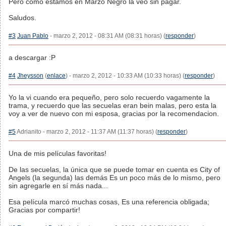
Pero como estamos en Marzo Negro la veo sin pagar.
Saludos.
#3
Juan Pablo
- marzo 2, 2012 - 08:31 AM (08:31 horas) (
responder
)
a descargar :P
#4
Jheysson
(
enlace
) - marzo 2, 2012 - 10:33 AM (10:33 horas) (
responder
)
Yo la vi cuando era pequeño, pero solo recuerdo vagamente la
trama, y recuerdo que las secuelas eran bein malas, pero esta la
voy a ver de nuevo con mi esposa, gracias por la recomendacion.
#5
Adrianito - marzo 2, 2012 - 11:37 AM (11:37 horas) (
responder
)
Una de mis películas favoritas!
De las secuelas, la única que se puede tomar en cuenta es City of
Angels (la segunda) las demás Es un poco más de lo mismo, pero
sin agregarle en sí más nada...
Esa película marcó muchas cosas, Es una referencia obligada;
Gracias por compartir!