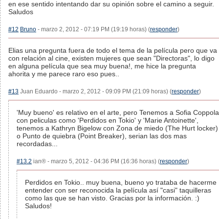
en ese sentido intentando dar su opinión sobre el camino a seguir.
Saludos
#12
Bruno
- marzo 2, 2012 - 07:19 PM (19:19 horas) (
responder
)
Elias una pregunta fuera de todo el tema de la película pero que va
con relación al cine, existen mujeres que sean "Directoras", lo digo
en alguna película que sea muy buena!, me hice la pregunta
ahorita y me parece raro eso pues..
#13
Juan Eduardo - marzo 2, 2012 - 09:09 PM (21:09 horas) (
responder
)
'Muy bueno' es relativo en el arte, pero Tenemos a Sofia Coppola
con peliculas como 'Perdidos en Tokio' y 'Marie Antoinette',
tenemos a Kathryn Bigelow con Zona de miedo (The Hurt locker)
o Punto de quiebra (Point Breaker), serian las dos mas
recordadas...
#13.2
ian® - marzo 5, 2012 - 04:36 PM (16:36 horas) (
responder
)
Perdidos en Tokio.. muy buena, bueno yo trataba de hacerme
entender con ser reconocida la película así "casi" taquilleras
como las que se han visto. Gracias por la información. :)
Saludos!