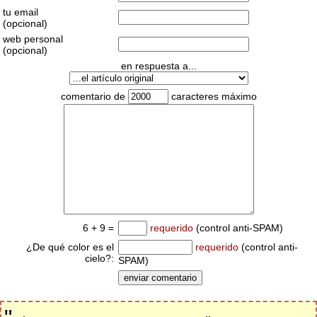
tu email
(opcional)
web personal
(opcional)
en respuesta a...
comentario de
caracteres máximo
6 + 9 =
requerido
(control anti-SPAM)
¿De qué color es el
requerido
(control anti-
cielo?:
SPAM)