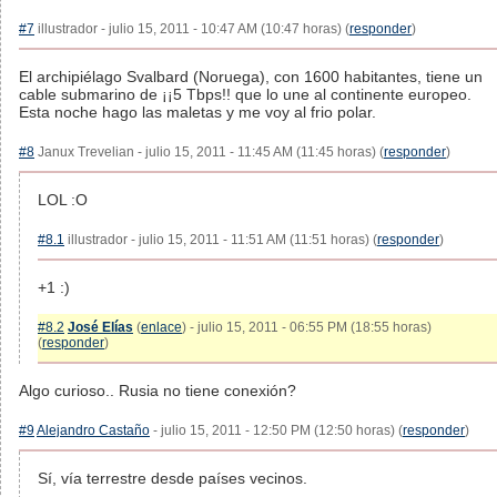
#7
illustrador - julio 15, 2011 - 10:47 AM (10:47 horas) (
responder
)
El archipiélago Svalbard (Noruega), con 1600 habitantes, tiene un
cable submarino de ¡¡5 Tbps!! que lo une al continente europeo.
Esta noche hago las maletas y me voy al frio polar.
#8
Janux Trevelian - julio 15, 2011 - 11:45 AM (11:45 horas) (
responder
)
LOL :O
#8.1
illustrador - julio 15, 2011 - 11:51 AM (11:51 horas) (
responder
)
+1 :)
#8.2
José Elías
(
enlace
) - julio 15, 2011 - 06:55 PM (18:55 horas)
(
responder
)
Algo curioso.. Rusia no tiene conexión?
#9
Alejandro Castaño
- julio 15, 2011 - 12:50 PM (12:50 horas) (
responder
)
Sí, vía terrestre desde países vecinos.