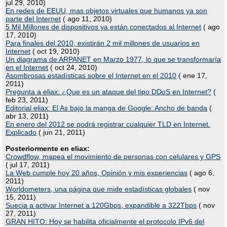
jul 29, 2010)
En redes de EEUU, mas objetos virtuales que humanos ya son
parte del Internet
( ago 11, 2010)
5 Mil Millones de dispositivos ya están conectados al Internet
( ago
17, 2010)
Para finales del 2010, existirán 2 mil millones de usuarios en
Internet
( oct 19, 2010)
Un diagrama de ARPANET en Marzo 1977, lo que se transformaría
en el Internet
( oct 24, 2010)
Asombrosas estadísticas sobre el Internet en el 2010
( ene 17,
2011)
Pregunta a eliax: ¿Que es un ataque del tipo DDoS en Internet?
(
feb 23, 2011)
Editorial eliax: El As bajo la manga de Google: Ancho de banda
(
abr 13, 2011)
En enero del 2012 se podrá registrar cualquier TLD en Internet.
Explicado
( jun 21, 2011)
Posteriormente en eliax:
Crowdflow, mapea el movimiento de personas con celulares y GPS
( jul 17, 2011)
La Web cumple hoy 20 años, Opinión y mis experiencias
( ago 6,
2011)
Worldometers, una página que mide estadísticas globales
( nov
15, 2011)
Suecia a activar Internet a 120Gbps, expandible a 322Tbps
( nov
27, 2011)
GRAN HITO: Hoy se habilita oficialmente el protocolo IPv6 del