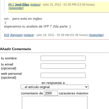
#9.1
José Elías
(
enlace
) - julio 15, 2011 - 01:30 PM (13:30 horas)
(
responder
)
xvr... pero esta en ingles.
:(
esperamos tu analisis de H'P 7 2da parte ;)
#10
Jheysson
(
enlace
) - julio 16, 2011 - 01:46 AM (01:46 horas) (
responder
)
Añadir Comentario
tu nombre
tu email
(opcional)
web personal
(opcional)
en respuesta a...
comentario de
caracteres máximo