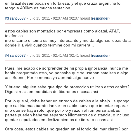
en brazil desembocan en fortaleza. y el que cruza argentina lo
tengo a 400km es mucha tentacion...
#3
santi0037
- julio 15, 2011 - 02:37 AM (02:37 horas) (
responder
)
estos cables son montados por empresas como alcatel, AT&T,
telefonica.
me encanto el tema es muy interesante y me da algunas ideas de a
donde ir a vivir cuando termine con mi carrera...
#4
santi0037
- julio 15, 2011 - 02:41 AM (02:41 horas) (
responder
)
Pues, me acabo de sorprender de mi propia ignorancia, nunca me
habia preguntado esto, yo pensaba que se usaban satelites o algo
asi.,Bueno, Por lo menos ya aprendi algo nuevo.
Y bueno, alguien sabe que tipo de proteccion utilizan estos cables?
Digo si resisten mordidas de tiburones o cosas asi...
Por lo que vi, debe haber un enredo de cables alla abajo...supongo
que saldria mas barato lanzar un cable nuevo que intentar reparar
uno que se haya roto, que por x o y razon al romperse ambas
partes pueden haberse separado kilometros de distancia, o incluso
quedar sepultados en deslizamientos de tierra o cosas asi.
Otra cosa, estos cables no quedan en el fondo del mar cierto? por