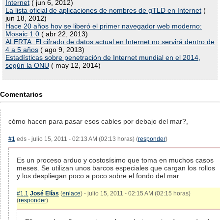
Internet
( jun 6, 2012)
La lista oficial de aplicaciones de nombres de gTLD en Internet
(
jun 18, 2012)
Hace 20 años hoy se liberó el primer navegador web moderno:
Mosaic 1.0
( abr 22, 2013)
ALERTA: El cifrado de datos actual en Internet no servirá dentro de
4 a 5 años
( ago 9, 2013)
Estadísticas sobre penetración de Internet mundial en el 2014,
según la ONU
( may 12, 2014)
Comentarios
cómo hacen para pasar esos cables por debajo del mar?,
#1
eds - julio 15, 2011 - 02:13 AM (02:13 horas) (
responder
)
Es un proceso arduo y costosísimo que toma en muchos casos
meses. Se utilizan unos barcos especiales que cargan los rollos
y los despliegan poco a poco sobre el fondo del mar.
#1.1
José Elías
(
enlace
) - julio 15, 2011 - 02:15 AM (02:15 horas)
(
responder
)