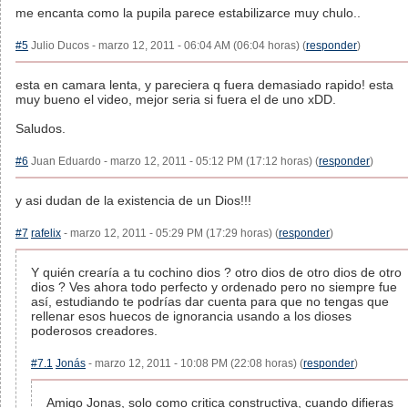
me encanta como la pupila parece estabilizarce muy chulo..
#5
Julio Ducos - marzo 12, 2011 - 06:04 AM (06:04 horas) (
responder
)
esta en camara lenta, y pareciera q fuera demasiado rapido! esta
muy bueno el video, mejor seria si fuera el de uno xDD.
Saludos.
#6
Juan Eduardo - marzo 12, 2011 - 05:12 PM (17:12 horas) (
responder
)
y asi dudan de la existencia de un Dios!!!
#7
rafelix
- marzo 12, 2011 - 05:29 PM (17:29 horas) (
responder
)
Y quién crearía a tu cochino dios ? otro dios de otro dios de otro
dios ? Ves ahora todo perfecto y ordenado pero no siempre fue
así, estudiando te podrías dar cuenta para que no tengas que
rellenar esos huecos de ignorancia usando a los dioses
poderosos creadores.
#7.1
Jonás
- marzo 12, 2011 - 10:08 PM (22:08 horas) (
responder
)
Amigo Jonas, solo como critica constructiva, cuando difieras