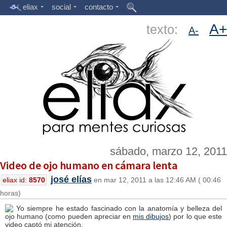
eliax
social
contacto
A+
texto:
A-
sábado, marzo 12, 2011
Video de ojo humano en cámara lenta
josé elías
eliax id:
8570
en mar 12, 2011 a las 12:46 AM ( 00:46
horas)
Yo siempre he estado fascinado con la anatomía y belleza del
ojo humano (como pueden apreciar en
mis dibujos
) por lo que este
video captó mi atención.