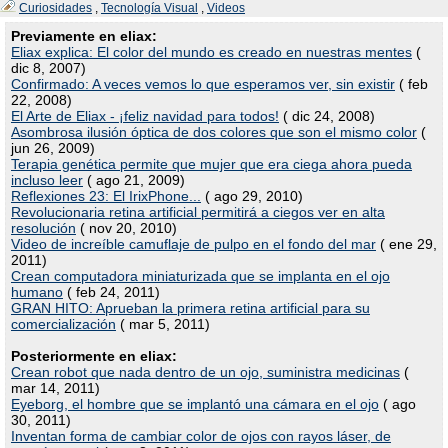
Curiosidades
,
Tecnología Visual
,
Videos
Previamente en eliax:
Eliax explica: El color del mundo es creado en nuestras mentes
(
dic 8, 2007)
Confirmado: A veces vemos lo que esperamos ver, sin existir
( feb
22, 2008)
El Arte de Eliax - ¡feliz navidad para todos!
( dic 24, 2008)
Asombrosa ilusión óptica de dos colores que son el mismo color
(
jun 26, 2009)
Terapia genética permite que mujer que era ciega ahora pueda
incluso leer
( ago 21, 2009)
Reflexiones 23: El IrixPhone...
( ago 29, 2010)
Revolucionaria retina artificial permitirá a ciegos ver en alta
resolución
( nov 20, 2010)
Video de increíble camuflaje de pulpo en el fondo del mar
( ene 29,
2011)
Crean computadora miniaturizada que se implanta en el ojo
humano
( feb 24, 2011)
GRAN HITO: Aprueban la primera retina artificial para su
comercialización
( mar 5, 2011)
Posteriormente en eliax:
Crean robot que nada dentro de un ojo, suministra medicinas
(
mar 14, 2011)
Eyeborg, el hombre que se implantó una cámara en el ojo
( ago
30, 2011)
Inventan forma de cambiar color de ojos con rayos láser, de