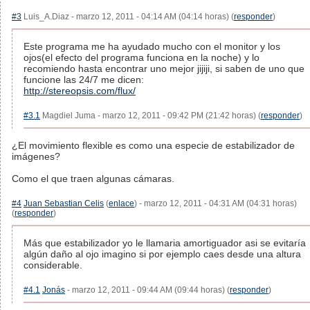
#3
Luis_A.Diaz - marzo 12, 2011 - 04:14 AM (04:14 horas) (
responder
)
Este programa me ha ayudado mucho con el monitor y los
ojos(el efecto del programa funciona en la noche) y lo
recomiendo hasta encontrar uno mejor jijiji, si saben de uno que
funcione las 24/7 me dicen:
http://stereopsis.com/flux/
#3.1
Magdiel Juma - marzo 12, 2011 - 09:42 PM (21:42 horas) (
responder
)
¿El movimiento flexible es como una especie de estabilizador de
imágenes?
Como el que traen algunas cámaras.
#4
Juan Sebastian Celis
(
enlace
) - marzo 12, 2011 - 04:31 AM (04:31 horas)
(
responder
)
Más que estabilizador yo le llamaria amortiguador asi se evitaría
algún daño al ojo imagino si por ejemplo caes desde una altura
considerable.
#4.1
Jonás
- marzo 12, 2011 - 09:44 AM (09:44 horas) (
responder
)