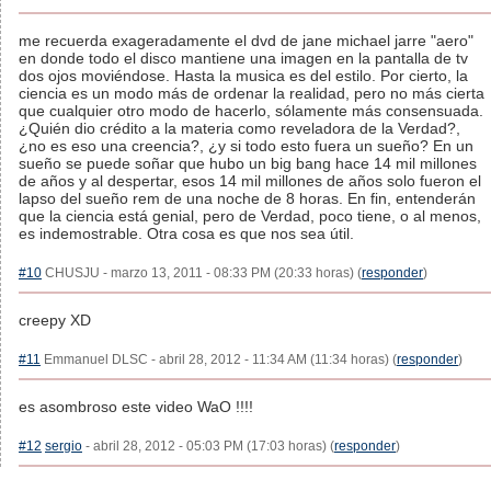
me recuerda exageradamente el dvd de jane michael jarre "aero"
en donde todo el disco mantiene una imagen en la pantalla de tv
dos ojos moviéndose. Hasta la musica es del estilo. Por cierto, la
ciencia es un modo más de ordenar la realidad, pero no más cierta
que cualquier otro modo de hacerlo, sólamente más consensuada.
¿Quién dio crédito a la materia como reveladora de la Verdad?,
¿no es eso una creencia?, ¿y si todo esto fuera un sueño? En un
sueño se puede soñar que hubo un big bang hace 14 mil millones
de años y al despertar, esos 14 mil millones de años solo fueron el
lapso del sueño rem de una noche de 8 horas. En fin, entenderán
que la ciencia está genial, pero de Verdad, poco tiene, o al menos,
es indemostrable. Otra cosa es que nos sea útil.
#10
CHUSJU - marzo 13, 2011 - 08:33 PM (20:33 horas) (
responder
)
creepy XD
#11
Emmanuel DLSC - abril 28, 2012 - 11:34 AM (11:34 horas) (
responder
)
es asombroso este video WaO !!!!
#12
sergio
- abril 28, 2012 - 05:03 PM (17:03 horas) (
responder
)