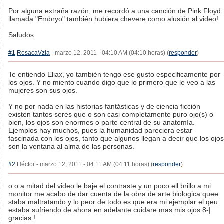
Por alguna extraña razón, me recordó a una canción de Pink Floyd
llamada "Embryo" también hubiera chevere como alusión al video!
Saludos.
#1
ResacaVzla
- marzo 12, 2011 - 04:10 AM (04:10 horas) (
responder
)
Te entiendo Eliax, yo también tengo ese gusto especificamente por
los ojos. Y no miento cuando digo que lo primero que le veo a las
mujeres son sus ojos.
Y no por nada en las historias fantásticas y de ciencia ficción
existen tantos seres que o son casi completamente puro ojo(s) o
bien, los ojos son enormes o parte central de su anatomía.
Ejemplos hay muchos, pues la humanidad pareciera estar
fascinada con los ojos, tanto que algunos llegan a decir que los ojos
son la ventana al alma de las personas.
#2
Héctor - marzo 12, 2011 - 04:11 AM (04:11 horas) (
responder
)
o.o a mitad del video le baje el contraste y un poco ell brillo a mi
monitor me acabo de dar cuenta de la obra de arte biologica quee
staba maltratando y lo peor de todo es que era mi ejemplar el qeu
estaba sufriendo de ahora en adelante cuidare mas mis ojos 8-|
gracias !