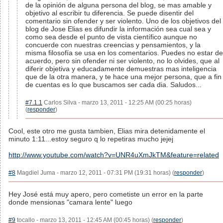
de la opinión de alguna persona del blog, se mas amable y
objetivo al escribir tu diferencia. Se puede disentir del
comentario sin ofender y ser violento. Uno de los objetivos del
blog de Jose Elias es difundir la información sea cual sea y
como sea desde el punto de vista científico aunque no
concuerde con nuestras creencias y pensamientos, y la
misma filosofía se usa en los comentarios. Puedes no estar de
acuerdo, pero sin ofender ni ser violento, no lo olvides, que al
diferir objetiva y educadamente demuestras mas inteligencia
que de la otra manera, y te hace una mejor persona, que a fin
de cuentas es lo que buscamos ser cada dia. Saludos...
#7.1.1
Carlos Silva - marzo 13, 2011 - 12:25 AM (00:25 horas)
(
responder
)
Cool, este otro me gusta tambien, Elias mira detenidamente el
minuto 1:11...estoy seguro q lo repetiras mucho jejej
http://www.youtube.com/watch?v=UNR4uXmJkTM&feature=related
#8
Magdiel Juma - marzo 12, 2011 - 07:31 PM (19:31 horas) (
responder
)
Hey José está muy apero, pero cometiste un error en la parte
donde mensionas "camara lente" luego
#9
tocallo - marzo 13, 2011 - 12:45 AM (00:45 horas) (
responder
)