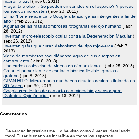
marrón a azul
( nov 8, 2011)
Pregunta a eliax: ¿Se pueden oir sonidos en el espacio? Y porque
los sonidos no existen
( nov 23, 2011)
El IrixPhone se acerca: ¿Google a lanzar gafas inteligentes a fin de
año?
( feb 23, 2012)
Algunas de las más asombrosas fotografías del ojo humano
( abr
28, 2012)
Inventan micro-telescopio ocular contra la Degeneración Macular
(
sept 26, 2012)
Inventan gafas que curan daltonismo del tipo rojo-verde
( feb 7,
2013)
Video de mamíferos sacudiéndose agua de sus cuerpos en
cámara lenta
( abr 8, 2013)
Una curiosa colección de videos en cámara lenta...
( abr 25, 2013)
Crean el primer lente de contacto biónico flexible, gracias a
grafeno
( jun 8, 2013)
GRAN HITO: Micro-robots que hacen cirugías oculares flotando en
3D. Video
( jun 30, 2013)
Google crea lentes de contacto con microchip y sensor para
Diabetes. Opinión eliax
( ene 18, 2014)
Comentarios
De verdad impresionante. Lo he visto como 4 veces, detallando
todo! El ser humano es increíble en todos los aspectos.