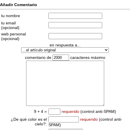
Añadir Comentario
tu nombre
tu email
(opcional)
web personal
(opcional)
en respuesta a...
comentario de
caracteres máximo
9 + 4 =
requerido
(control anti-SPAM)
¿De qué color es el
requerido
(control anti-
cielo?:
SPAM)