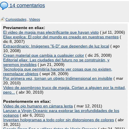
14 comentarios
Curiosidades
,
Videos
Previamente en eliax:
El video de magia mas electrificante que hayan visto
( jul 11, 2006)
Eliax explica: El color del mundo es creado en nuestras mentes
(
dic 8, 2007)
Extraordinario: Imágenes "6-D" que dependen de luz local
( ago
10, 2008)
Crean material que cambia a cualquier color
( dic 25, 2008)
Editorial eliax: Las ciudades del futuro no se construirán, y
seremos invisibles
( jun 21, 2009)
Tecnología que permitiría hacerte ver cosas que no existen,
reemplazar objetos
( sept 28, 2009)
Por primera vez, tornan un objeto tridimensional en invisible
( mar
20, 2010)
Video de asombroso truco de magia. Cortan a alguien por la mitad,
pero...
( abr 30, 2010)
Posteriormente en eliax:
Video de ojo humano en cámara lenta
( mar 12, 2011)
Lanzan a Virgin Oceanic para explorar las profundidades de los
océanos
( abr 6, 2011)
Inventan hologramas a todo color sin distorsiones de colores
( abr
18, 2011)