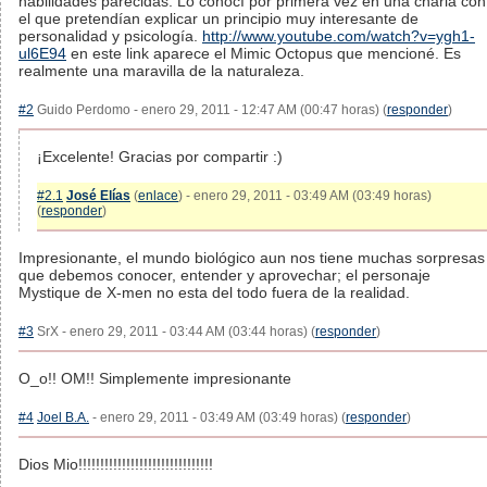
habilidades parecidas. Lo conocí por primera vez en una charla con
el que pretendían explicar un principio muy interesante de
personalidad y psicología.
http://www.youtube.com/watch?v=ygh1-
ul6E94
en este link aparece el Mimic Octopus que mencioné. Es
realmente una maravilla de la naturaleza.
#2
Guido Perdomo - enero 29, 2011 - 12:47 AM (00:47 horas) (
responder
)
¡Excelente! Gracias por compartir :)
#2.1
José Elías
(
enlace
) - enero 29, 2011 - 03:49 AM (03:49 horas)
(
responder
)
Impresionante, el mundo biológico aun nos tiene muchas sorpresas
que debemos conocer, entender y aprovechar; el personaje
Mystique de X-men no esta del todo fuera de la realidad.
#3
SrX - enero 29, 2011 - 03:44 AM (03:44 horas) (
responder
)
O_o!! OM!! Simplemente impresionante
#4
Joel B.A.
- enero 29, 2011 - 03:49 AM (03:49 horas) (
responder
)
Dios Mio!!!!!!!!!!!!!!!!!!!!!!!!!!!!!!!