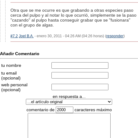
Otra que se me ocurre es que grabando a otras especies paso
cerca del pulpo y al notar lo que ocurrió, simplemente se la paso
"cazando" al pulpo hasta conseguir grabar que se "fusionara"
con el grupo de algas.
#7.2
Joel B.A.
- enero 30, 2011 - 04:26 AM (04:26 horas) (
responder
)
Añadir Comentario
tu nombre
tu email
(opcional)
web personal
(opcional)
en respuesta a...
comentario de
caracteres máximo