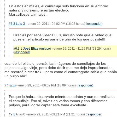
En estos animales, el camuflaje sólo funciona en su entorno
natural y no siempre es tan efectivo.
Maravillosos animales.
#6.3
Luis G
- enero 29, 2011 - 04:02 PM (16:02 horas) (
responder
)
Gracias por esos videos Luis, incluso noté que el video que
puse en el artículo es parte de uno de los que pusiste!!!
#6.3.1
José Elías
(
enlace
) - enero 29, 2011 - 11:29 PM (23:29 horas)
(
responder
)
cuando leí el titulo, pensé, las imágenes de camuflajes de los
pulpos es algo viejo, pero debo decir que me dejo impresionado,
me recordó a star trek....pero como el camarografo sabia que había
un pulpo ahí?
#7
rwxp
- enero 29, 2011 - 06:09 PM (18:09 horas) (
responder
)
Porque lo habra observado mientras nadaba y aun no realizaba
el camuflaje. Eso si, talvez en varias tomas y con diferentes
pulpos, para lograr captar esta toma excelente.
#7.1
AliasX - enero 29, 2011 - 09:21 PM (21:21 horas) (
responder
)