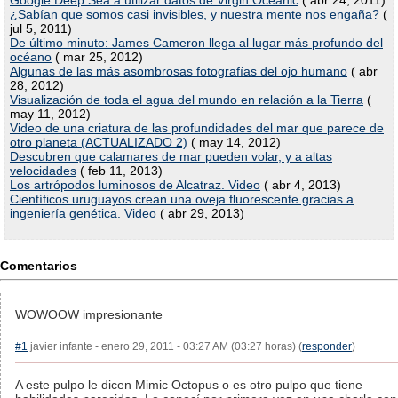
Google Deep Sea a utilizar datos de Virgin Oceanic
( abr 24, 2011)
¿Sabían que somos casi invisibles, y nuestra mente nos engaña?
(
jul 5, 2011)
De último minuto: James Cameron llega al lugar más profundo del
océano
( mar 25, 2012)
Algunas de las más asombrosas fotografías del ojo humano
( abr
28, 2012)
Visualización de toda el agua del mundo en relación a la Tierra
(
may 11, 2012)
Video de una criatura de las profundidades del mar que parece de
otro planeta (ACTUALIZADO 2)
( may 14, 2012)
Descubren que calamares de mar pueden volar, y a altas
velocidades
( feb 11, 2013)
Los artrópodos luminosos de Alcatraz. Video
( abr 4, 2013)
Científicos uruguayos crean una oveja fluorescente gracias a
ingeniería genética. Video
( abr 29, 2013)
Comentarios
WOWOOW impresionante
#1
javier infante - enero 29, 2011 - 03:27 AM (03:27 horas) (
responder
)
A este pulpo le dicen Mimic Octopus o es otro pulpo que tiene