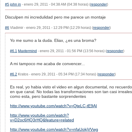
#5
john in
- enero 29, 2011 - 04:38 AM (04:38 horas) (
responder
)
Disculpen mi incredulidad pero me parece un montaje
#6
Vladimir - enero 29, 2011 - 12:29 PM (12:29 horas) (
responder
)
Yo me sumo a la duda. Eliax, ¿es una broma?
#6.1
Maxtermind
- enero 29, 2011 - 01:56 PM (13:56 horas) (
responder
)
A mi tampoco me acaba de convencer...
#6.2
Kratos - enero 29, 2011 - 05:34 PM (17:34 horas) (
responder
)
Es real, yo habia visto el video en algun documental, no recuerdo
en que canal. No todas las transformaciones son tan casi irreales
como esta, pero bastante sorprendentes
http://www.youtube.com/watch?v=QteLC-tE9AI
http://www.youtube.com/watch?
v=D2oc6HQ3rHQ&feature=related
http://www.youtube.com/watch?v=nfaUokjVVwg