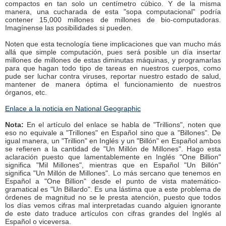
compactos en tan solo un centímetro cúbico. Y de la misma
manera, una cucharada de esta "sopa computacional" podría
contener 15,000 millones de millones de bio-computadoras.
Imagínense las posibilidades si pueden.
Noten que esta tecnología tiene implicaciones que van mucho más
allá que simple computación, pues será posible un día insertar
millones de millones de estas diminutas máquinas, y programarlas
para que hagan todo tipo de tareas en nuestros cuerpos, como
pude ser luchar contra viruses, reportar nuestro estado de salud,
mantener de manera óptima el funcionamiento de nuestros
órganos, etc.
Enlace a la noticia en National Geographic
Nota:
En el artículo del enlace se habla de "Trillions", noten que
eso no equivale a "Trillones" en Español sino que a "Billones". De
igual manera, un "Trillion" en Inglés y un "Billón" en Español ambos
se refieren a la cantidad de "Un Millón de Millones". Hago esta
aclaración puesto que lamentablemente en Inglés "One Billion"
significa "Mil Millones", mientras que en Español "Un Billón"
significa "Un Millón de Millones". Lo más sercano que tenemos en
Español a "One Billion" desde el punto de vista matemático-
gramatical es "Un Billardo". Es una lástima que a este problema de
órdenes de magnitud no se le presta atención, puesto que todos
los días vemos cifras mal interpretadas cuando alguien ignorante
de este dato traduce artículos con cifras grandes del Inglés al
Español o viceversa.