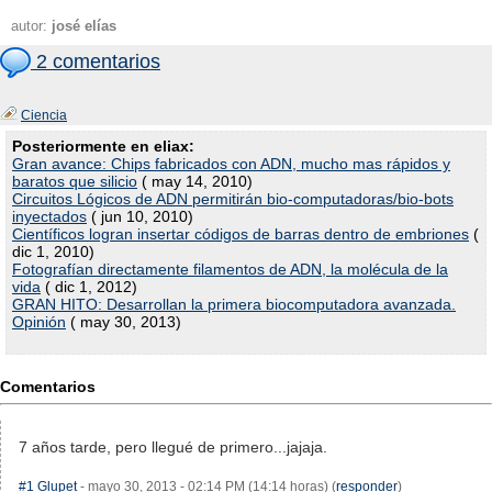
autor:
josé elías
2 comentarios
Ciencia
Posteriormente en eliax:
Gran avance: Chips fabricados con ADN, mucho mas rápidos y
baratos que silicio
( may 14, 2010)
Circuitos Lógicos de ADN permitirán bio-computadoras/bio-bots
inyectados
( jun 10, 2010)
Científicos logran insertar códigos de barras dentro de embriones
(
dic 1, 2010)
Fotografían directamente filamentos de ADN, la molécula de la
vida
( dic 1, 2012)
GRAN HITO: Desarrollan la primera biocomputadora avanzada.
Opinión
( may 30, 2013)
Comentarios
7 años tarde, pero llegué de primero...jajaja.
#1
Glupet
- mayo 30, 2013 - 02:14 PM (14:14 horas) (
responder
)