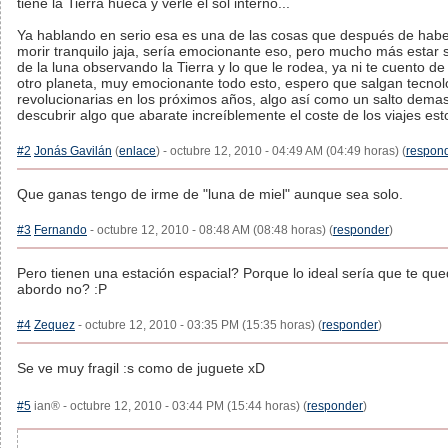
tiene la Tierra hueca y verle el sol interno...
Ya hablando en serio esa es una de las cosas que después de haber
morir tranquilo jaja, sería emocionante eso, pero mucho más estar 
de la luna observando la Tierra y lo que le rodea, ya ni te cuento 
otro planeta, muy emocionante todo esto, espero que salgan tecnol
revolucionarias en los próximos años, algo así como un salto dema
descubrir algo que abarate increíblemente el coste de los viajes est
#2
Jonás Gavilán
(
enlace
) - octubre 12, 2010 - 04:49 AM (04:49 horas) (
respon
Que ganas tengo de irme de "luna de miel" aunque sea solo.
#3
Fernando
- octubre 12, 2010 - 08:48 AM (08:48 horas) (
responder
)
Pero tienen una estación espacial? Porque lo ideal sería que te qu
abordo no? :P
#4
Zequez
- octubre 12, 2010 - 03:35 PM (15:35 horas) (
responder
)
Se ve muy fragil :s como de juguete xD
#5
ian® - octubre 12, 2010 - 03:44 PM (15:44 horas) (
responder
)