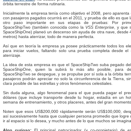
órbita terrestre de forma rutinaria.
Inicialmente la empresa tenía como objetivo el 2008, pero aparenta 
con pasajeros pagados ocurrirá en el 2011, y prueba de ello es que
otro paso importante en sus etapas de pruebas: Por prim
SpaceShipTwo (también conocida como la
VSS Enterprise
, y que 
SpaceShipOne) planeó un descenso sin ayuda de otra nave, desde 4
metros) hasta aterrizar, todo de manera perfecta.
Así que en teoría la empresa ya posee prácticamente todos los el
para iniciar vuelos, faltando solo una prueba completa desde el
aterrizaje.
La idea de esta empresa es que el SpaceShipTwo suba pegado del 
SpaceShipOne, quien la subirá lo más alto posible, para d
SpaceShipTwo se despegue, y se propulse por sí sola a la órbita terr
pasajeros podrán apreciar no solo la circunferencia de la Tierra, si
clara posible de las estrellas y otros fenómenos celestiales.
Sin duda alguna, algo fenomenal para el que pueda pagar el pr
dólares (que incluye transporte desde tu hogar, estadía en un ho
semana de entrenamiento, y otros placeres, antes del gran momento
Noten que esos US$200,000 rápidamente serán US$100,000, des
así sucesivamente hasta que cualquier persona promedio que logre
ir al espacio si lo desea, y mucho antes de lo que muchos se imagina
Algo curioso:
El principal patrocinador (y co-propietario) de e