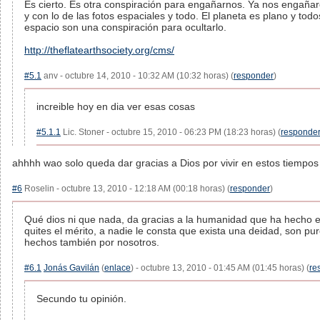
Es cierto. Es otra conspiración para engañarnos. Ya nos engañar
y con lo de las fotos espaciales y todo. El planeta es plano y todos
espacio son una conspiración para ocultarlo.
http://theflatearthsociety.org/cms/
#5.1
anv - octubre 14, 2010 - 10:32 AM (10:32 horas) (
responder
)
increible hoy en dia ver esas cosas
#5.1.1
Lic. Stoner - octubre 15, 2010 - 06:23 PM (18:23 horas) (
responde
ahhhh wao solo queda dar gracias a Dios por vivir en estos tiempo
#6
Roselin - octubre 13, 2010 - 12:18 AM (00:18 horas) (
responder
)
Qué dios ni que nada, da gracias a la humanidad que ha hecho es
quites el mérito, a nadie le consta que exista una deidad, son p
hechos también por nosotros.
#6.1
Jonás Gavilán
(
enlace
) - octubre 13, 2010 - 01:45 AM (01:45 horas) (
re
Secundo tu opinión.