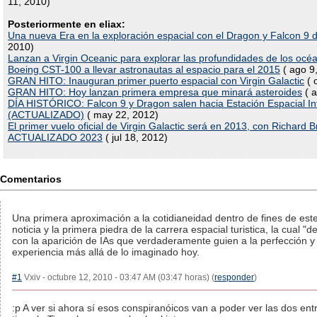
11, 2010)
Posteriormente en eliax:
Una nueva Era en la exploración espacial con el Dragon y Falcon 9
2010)
Lanzan a Virgin Oceanic para explorar las profundidades de los océ
Boeing CST-100 a llevar astronautas al espacio para el 2015
( ago 9
GRAN HITO: Inauguran primer puerto espacial con Virgin Galactic
( 
GRAN HITO: Hoy lanzan primera empresa que minará asteroides
( a
DÍA HISTÓRICO: Falcon 9 y Dragon salen hacia Estación Espacial In
(ACTUALIZADO)
( may 22, 2012)
El primer vuelo oficial de Virgin Galactic será en 2013, con Richard 
ACTUALIZADO 2023
( jul 18, 2012)
Comentarios
Una primera aproximación a la cotidianeidad dentro de fines de est
noticia y la primera piedra de la carrera espacial turistica, la cual 
con la aparición de IAs que verdaderamente guien a la perfección y
experiencia más allá de lo imaginado hoy.
#1
Vxiv - octubre 12, 2010 - 03:47 AM (03:47 horas) (
responder
)
:p A ver si ahora sí esos conspiranóicos van a poder ver las dos en