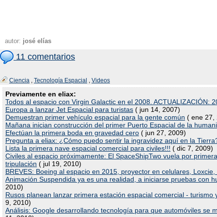
autor:
josé elías
11 comentarios
Ciencia
,
Tecnología Espacial
,
Videos
Previamente en eliax:
Todos al espacio con Virgin Galactic en el 2008. ACTUALIZACIÓN: 
Europa a lanzar Jet Espacial para turistas
( jun 14, 2007)
Demuestran primer vehículo espacial para la gente común
( ene 27,
Mañana inician construcción del primer Puerto Espacial de la human
Efectúan la primera boda en gravedad cero
( jun 27, 2009)
Pregunta a eliax: ¿Cómo puedo sentir la ingravidez aquí en la Tierra
Lista la primera nave espacial comercial para civiles!!!
( dic 7, 2009)
Civiles al espacio próximamente: El SpaceShipTwo vuela por primer
tripulación
( jul 19, 2010)
BREVES: Boeing al espacio en 2015, proyector en celulares, Loxcie, 
Animación Suspendida ya es una realidad, a iniciarse pruebas con 
2010)
Rusos planean lanzar primera estación espacial comercial - turismo y
9, 2010)
Análisis: Google desarrollando tecnología para que automóviles se 