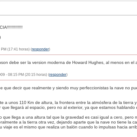
!!!!!!!!!!!
)
PM (17:41 horas) (
responder
)
anson debe ser la version moderna de Howard Hughes, al menos en el 
2009 - 08:15 PM (20:15 horas) (
responder
)
e que decir que realmente y siendo muy perfeccionistas la nave no pued
 a unos 110 Km de altura, la frontera entre la atmósfera de la tierra 
ir que llegará al espacio, pero no al exterior, ya que estamos hablando 
o que llega a una altura tal que la gravedad es casi igual a cero, pero 
ralmente a la tierra otra vez, dejando aparte que la nave no tiene la c
 su viaje es el mismo que realiza un balón cuando lo impulsas hacia arri