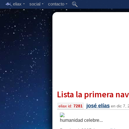
eliax
social
contacto
Lista la primera nav
josé elías
eliax id:
7281
en dic 7, 
humanidad celebre...