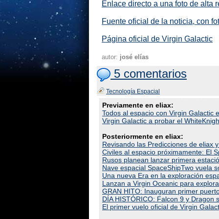
Enlace directo a una foto de alta 
Fuente oficial de la noticia, con f
Página oficial de Virgin Galactic
autor:
josé elías
5 comentarios
Tecnología Espacial
Previamente en eliax:
Todos al espacio con Virgin Galacti
Virgin Galactic a probar el WhiteKni
Posteriormente en eliax:
Revisando las Predicciones de eliax 
Civiles al espacio próximamente: El 
Rusos planean lanzar primera estación
Nave espacial SpaceShipTwo vuela sola
Una nueva Era en la exploración esp
Lanzan a Virgin Oceanic para explora
GRAN HITO: Inauguran primer puerto 
DÍA HISTÓRICO: Falcon 9 y Dragon s
El primer vuelo oficial de Virgin Ga