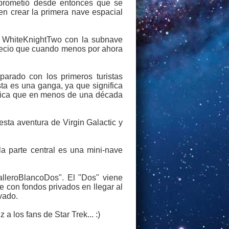
n prometió desde entonces que se
en crear la primera nave espacial
ve WhiteKnightTwo con la subnave
precio que cuando menos por ahora
parado con los primeros turistas
a es una ganga, ya que significa
nifica que en menos de una década
esta aventura de Virgin Galactic y
a parte central es una mini-nave
alleroBlancoDos". El "Dos" viene
 con fondos privados en llegar al
ivado.
z a los fans de Star Trek... :)