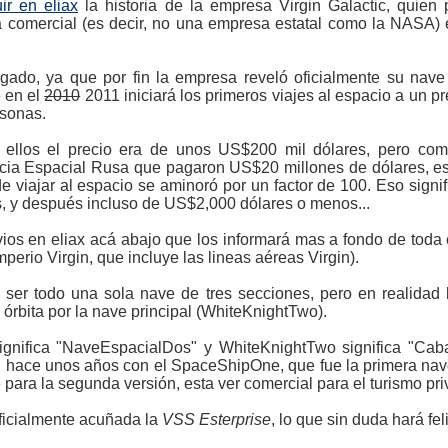
ir en eliax
la historia de la empresa Virgin Galactic, quie
a comercial (es decir, no una empresa estatal como la NASA) 
gado, ya que por fin la empresa reveló oficialmente su na
 en el
2010
2011 iniciará los primeros viajes al espacio a un 
sonas.
 ellos el precio era de unos US$200 mil dólares, pero com
cia Espacial Rusa que pagaron US$20 millones de dólares, est
e viajar al espacio se aminoró por un factor de 100. Eso sig
, y después incluso de US$2,000 dólares o menos...
ios en eliax acá abajo que los informará mas a fondo de toda 
perio Virgin, que incluye las lineas aéreas Virgin).
er todo una sola nave de tres secciones, pero en realidad l
rbita por la nave principal (WhiteKnightTwo).
gnifica "NaveEspacialDos" y WhiteKnightTwo significa "Cab
 hace unos años con el SpaceShipOne, que fue la primera nave
e para la segunda versión, esta ver comercial para el turismo pr
ficialmente acuñada la
VSS Esterprise
, lo que sin duda hará feli