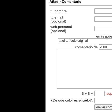
Añadir Comentario
tu nombre
tu email
(opcional)
web personal
(opcional)
en respues
comentario de
5 + 8 =
req
¿De qué color es el cielo?: