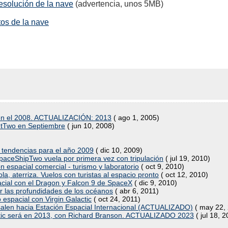
resolución de la nave
(advertencia, unos 5MB)
otos de la nave
c en el 2008. ACTUALIZACIÓN: 2013
( ago 1, 2005)
ghtTwo en Septiembre
( jun 10, 2008)
y tendencias para el año 2009
( dic 10, 2009)
SpaceShipTwo vuela por primera vez con tripulación
( jul 19, 2010)
 espacial comercial - turismo y laboratorio
( oct 9, 2010)
, aterriza. Vuelos con turistas al espacio pronto
( oct 12, 2010)
acial con el Dragon y Falcon 9 de SpaceX
( dic 9, 2010)
r las profundidades de los océanos
( abr 6, 2011)
espacial con Virgin Galactic
( oct 24, 2011)
alen hacia Estación Espacial Internacional (ACTUALIZADO)
( may 22,
lactic será en 2013, con Richard Branson. ACTUALIZADO 2023
( jul 18, 