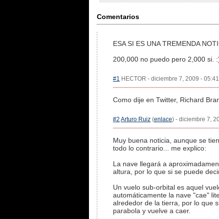
Comentarios
ESA SI ES UNA TREMENDA NOTICIA!!
200,000 no puedo pero 2,000 si. :
#1
HECTOR - diciembre 7, 2009 - 05:41 
Como dije en Twitter, Richard Br
#2
Arturo Ruiz
(
enlace
) - diciembre 7, 
Muy buena noticia, aunque se tien
todo lo contrario... me explico:
La nave llegará a aproximadamente
altura, por lo que si se puede dec
Un vuelo sub-orbital es aquel vuel
automáticamente la nave "cae" lite
alrededor de la tierra, por lo que
parabola y vuelve a caer.