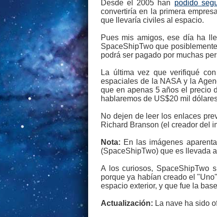
Desde el 2005 han
podido segu
convertiría en la primera empres
que llevaría civiles al espacio.
Pues mis amigos, ese día ha lle
SpaceShipTwo que posiblemente
podrá ser pagado por muchas per
La última vez que verifiqué con
espaciales de la NASA y la Agen
que en apenas 5 años el precio d
hablaremos de US$20 mil dólares
No dejen de leer los enlaces prev
Richard Branson (el creador del im
Nota:
En las imágenes aparenta s
(SpaceShipTwo) que es llevada a ó
A los curiosos, SpaceShipTwo si
porque ya habían creado el "Uno"
espacio exterior, y que fue la bas
Actualización:
La nave ha sido o