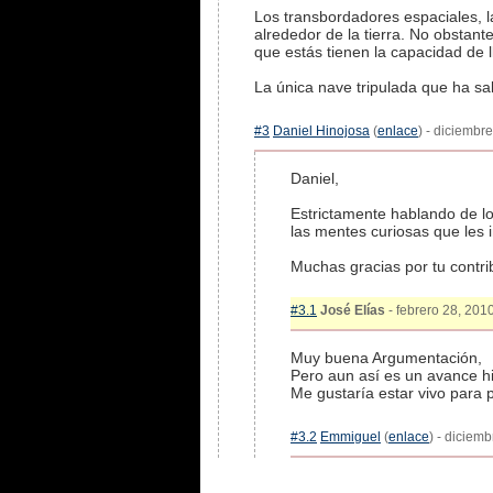
Los transbordadores espaciales, la
alrededor de la tierra. No obstant
que estás tienen la capacidad de l
La única nave tripulada que ha sa
#3
Daniel Hinojosa
(
enlace
) - diciembr
Daniel,
Estrictamente hablando de lo
las mentes curiosas que les 
Muchas gracias por tu contri
#3.1
José Elías
- febrero 28, 2010
Muy buena Argumentación,
Pero aun así es un avance hi
Me gustaría estar vivo para p
#3.2
Emmiguel
(
enlace
) - diciem