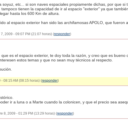
 soyuz, etc... si son naves espaciales propiamente dichas, por que si t
e tampoco tienen la capacidad de ir al espacio "exterior" ya que también
legar hasta los 600 Km de altura.
lido al espacio exterior han sido las archifamosas APOLO, que fueron a
e 7, 2009 - 09:07 PM (21:07 horas) (
responder
)
 que es el espacio exterior, te doy toda la razón, y creo que es bueno
interesen estos temas y que no sean muy técnicos al respecto.
bución.
 - 08:15 AM (08:15 horas) (
responder
)
stórico.
oder ir a luna o a Marte cuando la colonicen, y que el precio sea aseq
bre 8, 2009 - 01:29 PM (13:29 horas) (
responder
)