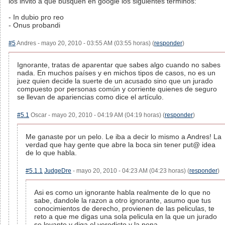
los invito a que busquen en google los siguientes terminos:
- In dubio pro reo
- Onus probandi
#5
Andres - mayo 20, 2010 - 03:55 AM (03:55 horas) (
responder
)
Ignorante, tratas de aparentar que sabes algo cuando no sabes
nada. En muchos países y en michos tipos de casos, no es un
juez quien decide la suerte de un acusado sino que un jurado
compuesto por personas común y corriente quienes de seguro
se llevan de apariencias como dice el artículo.
#5.1
Oscar - mayo 20, 2010 - 04:19 AM (04:19 horas) (
responder
)
Me ganaste por un pelo. Le iba a decir lo mismo a Andres! La
verdad que hay gente que abre la boca sin tener put@ idea
de lo que habla.
#5.1.1
JudgeDre
- mayo 20, 2010 - 04:23 AM (04:23 horas) (
responder
)
Asi es como un ignorante habla realmente de lo que no
sabe, dandole la razon a otro ignorante, asumo que tus
conocimientos de derecho, provienen de las peliculas, te
reto a que me digas una sola pelicula en la que un jurado
se levante y diga el veredicto y la pena...