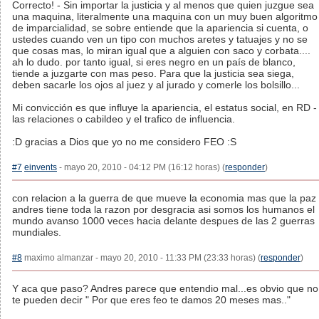
Correcto! - Sin importar la justicia y al menos que quien juzgue sea
una maquina, literalmente una maquina con un muy buen algoritmo
de imparcialidad, se sobre entiende que la apariencia si cuenta, o
ustedes cuando ven un tipo con muchos aretes y tatuajes y no se
que cosas mas, lo miran igual que a alguien con saco y corbata....
ah lo dudo. por tanto igual, si eres negro en un país de blanco,
tiende a juzgarte con mas peso. Para que la justicia sea siega,
deben sacarle los ojos al juez y al jurado y comerle los bolsillo...
Mi convicción es que influye la apariencia, el estatus social, en RD -
las relaciones o cabildeo y el trafico de influencia.
:D gracias a Dios que yo no me considero FEO :S
#7
einvents
- mayo 20, 2010 - 04:12 PM (16:12 horas) (
responder
)
con relacion a la guerra de que mueve la economia mas que la paz
andres tiene toda la razon por desgracia asi somos los humanos el
mundo avanso 1000 veces hacia delante despues de las 2 guerras
mundiales.
#8
maximo almanzar - mayo 20, 2010 - 11:33 PM (23:33 horas) (
responder
)
Y aca que paso? Andres parece que entendio mal...es obvio que no
te pueden decir " Por que eres feo te damos 20 meses mas.."