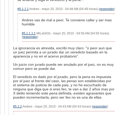
#5.1.1.1
Andres - mayo 20, 2010 - 04:48 AM (04:48 horas) (
responder
)
Andres vas de mal a peor. Te conviene callar y ser mas
humilde.
#5.1.1.1.1
MiLaGrOs - mayo 20, 2010 - 04:56 AM (04:56 horas)
(
responder
)
La ignorancia es atrevida, escribi muy claro :"o peor aun que
un juez permita a un jurado dar un veredicto basado en la
apariencia y no en el acervo probatorio".
Un juicio con jurado puede ser anulado por el juez, no es muy
comun pero se puede dar.
El veredicto es dado por el jurado, pero la pena es impuesta
por el juez al frente del caso, las penas son establecidas por
el sistema de justicia de cada pais, y no he escuchado de
ninguna que diga que si eres feo, te van a dar 2 años mas por
X delito teniendo este pena definida, existen agravantes que
pueden incrementarla, pero ser feo no es una de ellas.
#5.1.2
Andres - mayo 20, 2010 - 04:43 AM (04:43 horas) (
responder
)