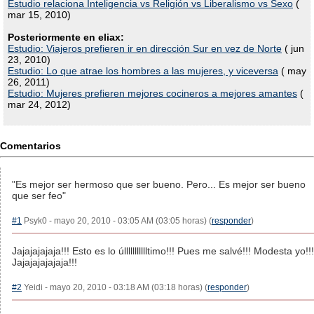
Estudio relaciona Inteligencia vs Religión vs Liberalismo vs Sexo
(
mar 15, 2010)
Posteriormente en eliax:
Estudio: Viajeros prefieren ir en dirección Sur en vez de Norte
( jun
23, 2010)
Estudio: Lo que atrae los hombres a las mujeres, y viceversa
( may
26, 2011)
Estudio: Mujeres prefieren mejores cocineros a mejores amantes
(
mar 24, 2012)
Comentarios
"Es mejor ser hermoso que ser bueno. Pero... Es mejor ser bueno
que ser feo"
#1
Psyk0 - mayo 20, 2010 - 03:05 AM (03:05 horas) (
responder
)
Jajajajajaja!!! Esto es lo úllllllllllltimo!!! Pues me salvé!!! Modesta yo!!!
Jajajajajajaja!!!
#2
Yeidi - mayo 20, 2010 - 03:18 AM (03:18 horas) (
responder
)