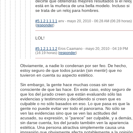
decirte que obtendrás mejores resultados si el reloj
está en la muñeca de una bella modelo. Incluso si
se trata de un reloj para hombres.
#5.1.2.1.1.1.1
anv - mayo 20, 2010 - 06:28 AM (06:28 horas)
(
responder
)
LOL!
#5.1.2.1.1.1.2
Eros Caamano - mayo 20, 2010 - 04:19 PM
(16:19 horas) (
responder
)
Obviamente, a nadie lo condenan por ser feo. De hecho,
estoy seguro de que todos jurarán (sin mentir) que no
tuvieron en cuenta su aspecto estético.
Sin embargo, la gente hace muchas cosas sin ser
consciente de que las hace. En este caso, estoy seguro de
que los del jurado creen que están evaluando sólo las
evidencias y testimonios y decidiendo si creen que es
culpable o no sólo basados en eso. Lo que pasa es que la
gente no puede evitar ver todo el panorama. No sólo se
ven las evidencias sino que se ven las actitudes del
acusado, su expresión, si "parece" ser culpable, y a demás,
sin darse cuenta, los del jurado también ven la apariencia
estética. Una persona atractiva simplemente causa una
impresión que obviamente afecta notablemente a la opinión