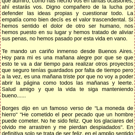
que admiro, como has hecho vos en tantas ocasiones,
ahí estarás vos. Digno compañero de la lucha por
defender las ideas propias y cuestionar todo. La
empatía como bien decís es el valor trascendental. Si
hemos sentido el dolor de otro ser humano, nos
hemos puesto en su lugar y hemos tratado de aliviar
sus penas, no hemos pasado por esta vida en vano.
Te mando un cariño inmenso desde Buenos Aires.
Hoy para mi es una mañana alegre por que se que
esto te va a dar tiempo para realizar otros proyectos
que seguro tenías guardados por falta de tiempo pero
a la vez, es una mañana triste por que no voy a poder
abrir la página como todos las mañanas y leerte.
Salud amigo y que la vida te siga manteniendo
bueno......
Borges dijo en un famoso verso de "La moneda de
hierro" "He cometido el peor pecado que un hombre
puede cometer. No he sido feliz. Que los glaciares del
olvido me arrastren y me pierdan despiadados". En
definitiva solo se trata de ser feliz, en el amplio sentido