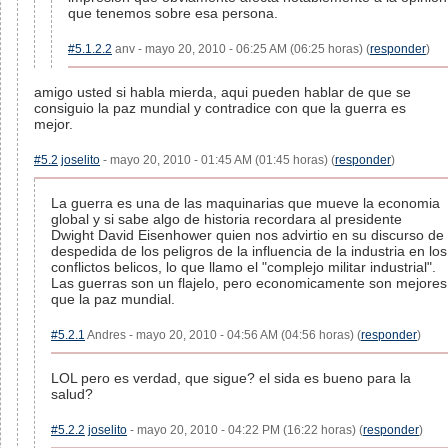
que tenemos sobre esa persona.
#5.1.2.2
anv - mayo 20, 2010 - 06:25 AM (06:25 horas) (
responder
)
amigo usted si habla mierda, aqui pueden hablar de que se
consiguio la paz mundial y contradice con que la guerra es
mejor.
#5.2
joselito
- mayo 20, 2010 - 01:45 AM (01:45 horas) (
responder
)
La guerra es una de las maquinarias que mueve la economia
global y si sabe algo de historia recordara al presidente
Dwight David Eisenhower quien nos advirtio en su discurso de
despedida de los peligros de la influencia de la industria en los
conflictos belicos, lo que llamo el "complejo militar industrial".
Las guerras son un flajelo, pero economicamente son mejores
que la paz mundial.
#5.2.1
Andres - mayo 20, 2010 - 04:56 AM (04:56 horas) (
responder
)
LOL pero es verdad, que sigue? el sida es bueno para la
salud?
#5.2.2
joselito
- mayo 20, 2010 - 04:22 PM (16:22 horas) (
responder
)