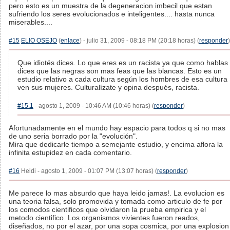
pero esto es un muestra de la degeneracion imbecil que estan
sufriendo los seres evolucionados e inteligentes.... hasta nunca
miserables....
#15
ELIO OSEJO
(
enlace
) - julio 31, 2009 - 08:18 PM (20:18 horas) (
responder
)
Que idiotés dices. Lo que eres es un racista ya que como hablas
dices que las negras son mas feas que las blancas. Esto es un
estudio relativo a cada cultura según los hombres de esa cultura
ven sus mujeres. Culturalízate y opina después, racista.
#15.1
- agosto 1, 2009 - 10:46 AM (10:46 horas) (
responder
)
Afortunadamente en el mundo hay espacio para todos q si no mas
de uno seria borrado por la "evolución".
Mira que dedicarle tiempo a semejante estudio, y encima aflora la
infinita estupidez en cada comentario.
#16
Heidi - agosto 1, 2009 - 01:07 PM (13:07 horas) (
responder
)
Me parece lo mas absurdo que haya leido jamas!. La evolucion es
una teoria falsa, solo promovida y tomada como articulo de fe por
los comodos cientificos que olvidaron la prueba empirica y el
metodo cientifico. Los organismos vivientes fueron reados,
diseñados, no por el azar, por una sopa cosmica, por una explosion