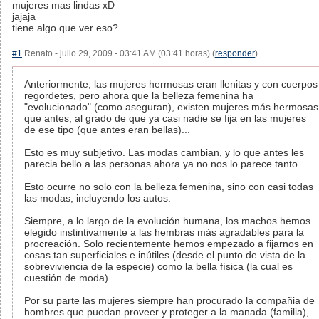
mujeres mas lindas xD
jajaja
tiene algo que ver eso?
#1
Renato - julio 29, 2009 - 03:41 AM (03:41 horas) (
responder
)
Anteriormente, las mujeres hermosas eran llenitas y con cuerpos
regordetes, pero ahora que la belleza femenina ha
"evolucionado" (como aseguran), existen mujeres más hermosas
que antes, al grado de que ya casi nadie se fija en las mujeres
de ese tipo (que antes eran bellas)...
Esto es muy subjetivo. Las modas cambian, y lo que antes les
parecia bello a las personas ahora ya no nos lo parece tanto.
Esto ocurre no solo con la belleza femenina, sino con casi todas
las modas, incluyendo los autos.
Siempre, a lo largo de la evolución humana, los machos hemos
elegido instintivamente a las hembras más agradables para la
procreación. Solo recientemente hemos empezado a fijarnos en
cosas tan superficiales e inútiles (desde el punto de vista de la
sobreviviencia de la especie) como la bella física (la cual es
cuestión de moda).
Por su parte las mujeres siempre han procurado la compañia de
hombres que puedan proveer y proteger a la manada (familia),