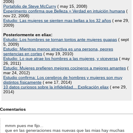
2006)
Portafolio de Steve McCurry
( may 15, 2008)
Experimento confirma que Belleza = Verdad en intuición humana
(
nov 22, 2008)
Estudio: Las mujeres se sienten mas bellas a los 32 años
( ene 29,
2009)
Posteriormente en eliax:
Estudio: Los hombres se tornan tontos ante mujeres guapas
( sept
5, 2009)
Estudio: Mientras menos atractiva es una persona, peores
sentencias en cortes
( may 19, 2010)
Estudio: Lo que atrae los hombres a las mujeres, y viceversa
( may
26, 2011)
Estudio: Mujeres prefieren mejores cocineros a mejores amantes
(
mar 24, 2012)
Estudio confirma: Los cerebros de hombres y mujeres son muy
distintos físicamente
( ene 17, 2014)
10 datos curiosos sobre la infidelidad... Explicación eliax
( ene 29,
2014)
Comentarios
mmm pues me fijo...
que en las generaciones mas nuevas que las mias hay muchas