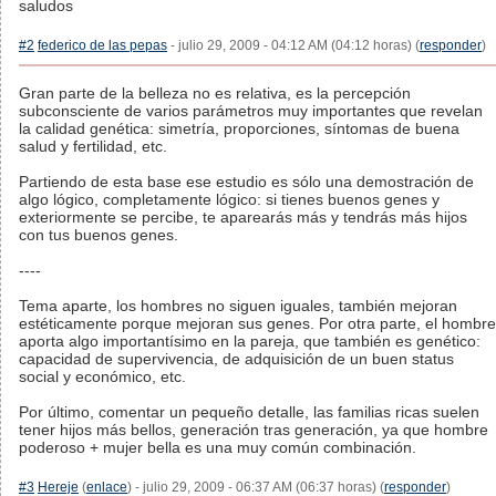
saludos
#2
federico de las pepas
- julio 29, 2009 - 04:12 AM (04:12 horas) (
responder
)
Gran parte de la belleza no es relativa, es la percepción
subconsciente de varios parámetros muy importantes que revelan
la calidad genética: simetría, proporciones, síntomas de buena
salud y fertilidad, etc.
Partiendo de esta base ese estudio es sólo una demostración de
algo lógico, completamente lógico: si tienes buenos genes y
exteriormente se percibe, te aparearás más y tendrás más hijos
con tus buenos genes.
----
Tema aparte, los hombres no siguen iguales, también mejoran
estéticamente porque mejoran sus genes. Por otra parte, el hombre
aporta algo importantísimo en la pareja, que también es genético:
capacidad de supervivencia, de adquisición de un buen status
social y económico, etc.
Por último, comentar un pequeño detalle, las familias ricas suelen
tener hijos más bellos, generación tras generación, ya que hombre
poderoso + mujer bella es una muy común combinación.
#3
Hereje
(
enlace
) - julio 29, 2009 - 06:37 AM (06:37 horas) (
responder
)