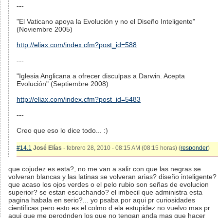
---
"El Vaticano apoya la Evolución y no el Diseño Inteligente"
(Noviembre 2005)
http://eliax.com/index.cfm?post_id=588
---
"Iglesia Anglicana a ofrecer disculpas a Darwin. Acepta
Evolución" (Septiembre 2008)
http://eliax.com/index.cfm?post_id=5483
---
Creo que eso lo dice todo... :)
#14.1
José Elías
- febrero 28, 2010 - 08:15 AM (08:15 horas) (
responder
)
que cojudez es esta?, no me van a salir con que las negras se
volveran blancas y las latinas se volveran arias? diseño inteligente?
que acaso los ojos verdes o el pelo rubio son señas de evolucion
superior? se estan escuchando? el imbecil que administra esta
pagina habala en serio?... yo psaba por aqui pr curiosidades
cientificas pero esto es el colmo d ela estupidez no vuelvo mas pr
aqui que me perodnden los que no tengan anda mas que hacer