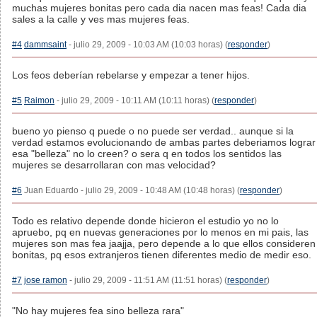
muchas mujeres bonitas pero cada dia nacen mas feas! Cada dia
sales a la calle y ves mas mujeres feas.
#4
dammsaint
- julio 29, 2009 - 10:03 AM (10:03 horas) (
responder
)
Los feos deberían rebelarse y empezar a tener hijos.
#5
Raimon
- julio 29, 2009 - 10:11 AM (10:11 horas) (
responder
)
bueno yo pienso q puede o no puede ser verdad.. aunque si la
verdad estamos evolucionando de ambas partes deberiamos lograr
esa "belleza" no lo creen? o sera q en todos los sentidos las
mujeres se desarrollaran con mas velocidad?
#6
Juan Eduardo - julio 29, 2009 - 10:48 AM (10:48 horas) (
responder
)
Todo es relativo depende donde hicieron el estudio yo no lo
apruebo, pq en nuevas generaciones por lo menos en mi pais, las
mujeres son mas fea jaajja, pero depende a lo que ellos consideren
bonitas, pq esos extranjeros tienen diferentes medio de medir eso.
#7
jose ramon
- julio 29, 2009 - 11:51 AM (11:51 horas) (
responder
)
"No hay mujeres fea sino belleza rara"