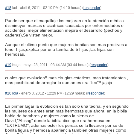
#18
kol - abril 6, 2011 - 02:10 PM (14:10 horas) (
responder
)
Puede ser que el maquillaje las mejoran en la atención médica
disminuyen marcas o cicatrices causadas por enfermedades o
accidentes, mejor alimentación mejora el desarrollo (pechos y
caderas),Se visten mejor.
Aunque el ultimo punto que mujeres bonitas son mas proclives a
tener hijas,explica por una familia de 5 hijas ,las hijas son
hermosas.
#19
hugo - mayo 28, 2011 - 03:44 AM (03:44 horas) (
responder
)
cuales que evolucion!! mas cirugias esteticas, mas tratamientos ,
mas posibilidad de arreglar lo que antes era "feo"!! jajaja
#20
lola
- enero 3, 2012 - 12:29 PM (12:29 horas) (
responder
)
En primer lugar la evolución es tan solo una teoría, y en segundo
las mujeres de antes eran mas hermosas que ahora, en la biblia
habla de hombres y mujeres como la sierva de
David,"Abisag":donde la biblia dice que era hermosa en
"EXTREMO", ademas ester los persas se la llevaron por se de
bonita figura y hermosa apariencia también otras mujeres como