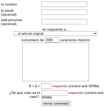
tu nombre
tu email
(opcional)
web personal
(opcional)
en respuesta a...
comentario de
caracteres máximo
8 + 6 =
requerido
(control anti-SPAM)
¿De qué color es el
requerido
(control anti-
cielo?:
SPAM)