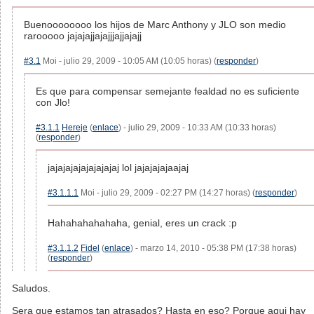
Buenoooooooo los hijos de Marc Anthony y JLO son medio
rarooooo jajajajjajajjjajjajajj
#3.1
Moi - julio 29, 2009 - 10:05 AM (10:05 horas) (
responder
)
Es que para compensar semejante fealdad no es suficiente
con Jlo!
#3.1.1
Hereje
(
enlace
) - julio 29, 2009 - 10:33 AM (10:33 horas)
(
responder
)
jajajajajajajajajaj lol jajajajajaajaj
#3.1.1.1
Moi - julio 29, 2009 - 02:27 PM (14:27 horas) (
responder
)
Hahahahahahaha, genial, eres un crack :p
#3.1.1.2
Fidel
(
enlace
) - marzo 14, 2010 - 05:38 PM (17:38 horas)
(
responder
)
Saludos.
Sera que estamos tan atrasados? Hasta en eso? Porque aqui hay