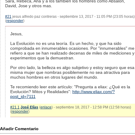
Sara, Rebeca, Ana y a los tambien los hombres como Absalon,
David, Jose y otros mas.
#21
jesus alfredo paz contreras - septiembre 13, 2017 - 11:05 PM (23:05 horas)
(
responder
)
Jesus,
La Evolución no es una teoría. Es un hecho, y que ha sido
comprobada en innumerables ocasiones. Por "innumerables" me
refiero a que se han realizado decenas de miles de mediciones y
experimentos que la demuestran.
Por otro lado, la belleza es algo subjetivo y estoy seguro que esa
misma mujer que nombras posiblemente no sea atractiva para
muchos hombres en otros lugares del mundo.
Te recomiendo leer este artículo: "Pregunta a eliax: ¿Qué es la
Evolución? Mitos y Realidades":
http://www.eliax.com/?
post_id=7111
#21.1
José Elías
(
enlace
) - septiembre 18, 2017 - 12:58 PM (12:58 horas)
(
responder
)
Añadir Comentario