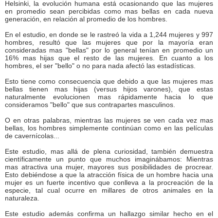
Helsinki, la evolución humana está ocasionando que las mujeres
en promedio sean percibidas como mas bellas en cada nueva
generación, en relación al promedio de los hombres.
En el estudio, en donde se le rastreó la vida a 1,244 mujeres y 997
hombres, resultó que las mujeres que por la mayoría eran
consideradas mas "bellas" por lo general tenían en promedio un
16% mas hijas que el resto de las mujeres. En cuanto a los
hombres, el ser "bello" o no para nada afectó las estadísticas.
Esto tiene como consecuencia que debido a que las mujeres mas
bellas tienen mas hijas (versus hijos varones), que estas
naturalmente evolucionen mas rápidamente hacia lo que
consideramos "bello" que sus contrapartes masculinos.
O en otras palabras, mientras las mujeres se ven cada vez mas
bellas, los hombres simplemente continúan como en las películas
de cavernícolas...
Este estudio, mas allá de plena curiosidad, también demuestra
científicamente un punto que muchos imaginábamos: Mientras
mas atractiva una mujer, mayores sus posibilidades de procrear.
Esto debiéndose a que la atracción física de un hombre hacia una
mujer es un fuerte incentivo que conlleva a la procreación de la
especie, tal cual ocurre en millares de otros animales en la
naturaleza.
Este estudio además confirma un hallazgo similar hecho en el