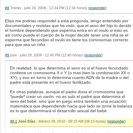
#8
Tronks - julio 29, 2009 - 12:34 PM (12:34 horas) (
responder
)
Elias me podrias respondel a esta pregunda, tengo entendido por
documentales y revistas que he visto, que el sexo del hijo lo decide
el hombre dependiendo que esperma entra en el ovulo si esto es
asi como puede el cuerpo de la mujer decidir tener una niña se el
esperma que fecundiso el ovulo es tiene los comosomas correcto
para que sea un niño.
#9
jose - julio 29, 2009 - 12:40 PM (12:40 horas) (
responder
)
En realidad, lo que determina el sexo es si el huevo fecundado
contiene un cromosoma X o Y (o mas bien la combinación XX o
XY), y eso en turno lo determina cuanto ADN de la madre o del
padre está presente en el huevo fertilizado.
En otras palabras, aunque el padre dona el cromosoma que
*puede* crear un varón, no es solo el padre que determina el
sexo del bebé, sino que en juego entra también una ecuación
matemática que dependiendo hacia qué lado se torne la balanza
es lo que determinará el desarrollo sexual del bebé.
#9.1
José Elías
- febrero 28, 2010 - 08:15 AM (08:15 horas) (
responder
)