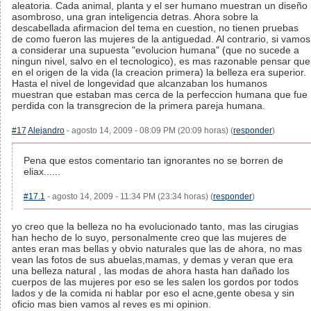
aleatoria. Cada animal, planta y el ser humano muestran un diseño
asombroso, una gran inteligencia detras. Ahora sobre la
descabellada afirmacion del tema en cuestion, no tienen pruebas
de como fueron las mujeres de la antiguedad. Al contrario, si vamos
a considerar una supuesta "evolucion humana" (que no sucede a
ningun nivel, salvo en el tecnologico), es mas razonable pensar que
en el origen de la vida (la creacion primera) la belleza era superior.
Hasta el nivel de longevidad que alcanzaban los humanos
muestran que estaban mas cerca de la perfeccion humana que fue
perdida con la transgrecion de la primera pareja humana.
#17
Alejandro
- agosto 14, 2009 - 08:09 PM (20:09 horas) (
responder
)
Pena que estos comentario tan ignorantes no se borren de
eliax......
#17.1
- agosto 14, 2009 - 11:34 PM (23:34 horas) (
responder
)
yo creo que la belleza no ha evolucionado tanto, mas las cirugias
han hecho de lo suyo, personalmente creo que las mujeres de
antes eran mas bellas y obvio naturales que las de ahora, no mas
vean las fotos de sus abuelas,mamas, y demas y veran que era
una belleza natural , las modas de ahora hasta han dañado los
cuerpos de las mujeres por eso se les salen los gordos por todos
lados y de la comida ni hablar por eso el acne,gente obesa y sin
oficio mas bien vamos al reves es mi opinion.