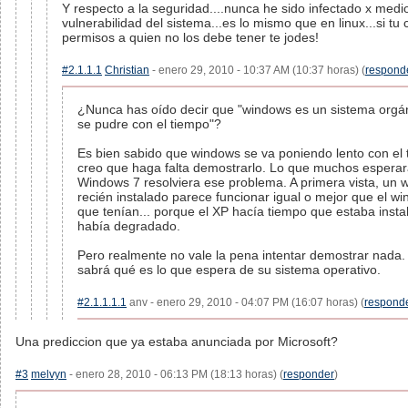
Y respecto a la seguridad....nunca he sido infectado x medi
vulnerabilidad del sistema...es lo mismo que en linux...si tu
permisos a quien no los debe tener te jodes!
#2.1.1.1
Christian
- enero 29, 2010 - 10:37 AM (10:37 horas) (
respond
¿Nunca has oído decir que "windows es un sistema orgá
se pudre con el tiempo"?
Es bien sabido que windows se va poniendo lento con el
creo que haga falta demostrarlo. Lo que muchos espera
Windows 7 resolviera ese problema. A primera vista, un 
recién instalado parece funcionar igual o mejor que el w
que tenían... porque el XP hacía tiempo que estaba insta
había degradado.
Pero realmente no vale la pena intentar demostrar nada
sabrá qué es lo que espera de su sistema operativo.
#2.1.1.1.1
anv - enero 29, 2010 - 04:07 PM (16:07 horas) (
respond
Una prediccion que ya estaba anunciada por Microsoft?
#3
melvyn
- enero 28, 2010 - 06:13 PM (18:13 horas) (
responder
)