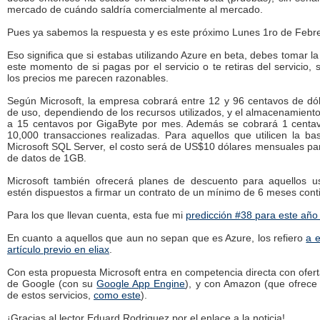
mercado de cuándo saldría comercialmente al mercado.
Pues ya sabemos la respuesta y es este próximo Lunes 1ro de Febre
Eso significa que si estabas utilizando Azure en beta, debes tomar la
este momento de si pagas por el servicio o te retiras del servicio,
los precios me parecen razonables.
Según Microsoft, la empresa cobrará entre 12 y 96 centavos de dól
de uso, dependiendo de los recursos utilizados, y el almacenamient
a 15 centavos por GigaByte por mes. Además se cobrará 1 centa
10,000 transacciones realizadas. Para aquellos que utilicen la ba
Microsoft SQL Server, el costo será de US$10 dólares mensuales pa
de datos de 1GB.
Microsoft también ofrecerá planes de descuento para aquellos u
estén dispuestos a firmar un contrato de un mínimo de 6 meses cont
Para los que llevan cuenta, esta fue mi
predicción #38 para este año
En cuanto a aquellos que aun no sepan que es Azure, los refiero
a 
artículo previo en eliax
.
Con esta propuesta Microsoft entra en competencia directa con ofert
de Google (con su
Google App Engine
), y con Amazon (que ofrece 
de estos servicios,
como este
).
¡Gracias al lector Eduard Rodriguez por el enlace a la noticia!