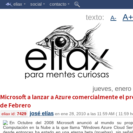
eliax
social
contacto
A+
texto:
A-
jueves, enero
Microsoft a lanzar a Azure comercialmente el p
de Febrero
josé elías
eliax id:
7429
en ene 28, 2010 a las 11:59 AM ( 11:59 h
En Octubre del 2008 Microsoft anunció al mundo su prop
Computación en la Nube a la que llama "Windows Azure Cloud Serv
desde entonces ha estado en una eterna beta (pruebas), sin señale