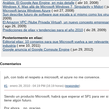
Análisis: El Google App Engine, en más detalle
( abr 10, 2008)
Windows X: Mas allá de Microsoft Windows 7, Singularity y Midori
( j
Microsoft lanza Windows Azure
( oct 27, 2008)
Sun describe futuro de software que escala a sí mismo como los viru
2009)
El Amazon VPC (Nube Privada Virtual), un nuevo concepto empresari
( ago 26, 2009)
Predicciones de eliax y tendencias para el año 2010
( dic 28, 2009)
Posteriormente en eliax:
Editorial eliax: 10 consejos para que Microsoft vuelva a ser relevante
industria
( ene 10, 2011)
Google anuncia el Google Compute Engine
( jun 29, 2012)
Comentarios
juh, con todo el respeto a microsoft, el azure no me convence.
#1
- enero 28, 2010 - 04:19 PM (16:19 horas) (
responder
)
Siendo un producto Microsoft, habrá que esperar el SP1 para ver si
tiene algún futuro.
Por ahora... no, gracias.