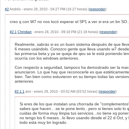
#2
Andrés - enero 28, 2010 - 04:27 PM (16:27 horas) (
responder
)
creo q con W7 no nos tocó esperar el SP1 a ver si era un bn SO..
#2.1
Christian
- enero 28, 2010 - 09:18 PM (21:18 horas) (
responder
)
Realmente, sabrás si es un buen sistema después de que llev
6 meses usándolo. Conozco gente que lleva usando w7 desde 
las primersa beta y ya se queja de qeu se le está poniendo le
ocurría con los windows anteriores.
Con respecto a seguridad, tampoco ha demostrado ser la mara
anunciaron. Lo que hay que reconocerle es que estéticament
bien. Tan bien como estuvieron en su tiempo todas las version
anteriores.
#2.1.1
anv - enero 29, 2010 - 03:52 AM (03:52 horas) (
responder
)
Si eres de los que instalan una chorrada de "complementos
sabes que hacen....se te pone lento...pero si tienes solo lo q
cuidas de forma muy limpia tus servicios...no tiene xq poner
no tengo los 6 meses...lo llevo usando desde el 22 d Oct, y
todo esta muy bn logrado.