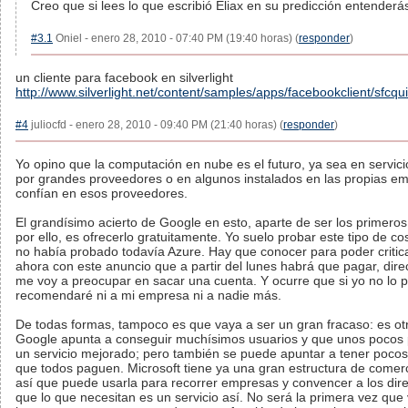
Creo que si lees lo que escribió Eliax en su predicción entenderá
#3.1
Oniel - enero 28, 2010 - 07:40 PM (19:40 horas) (
responder
)
un cliente para facebook en silverlight
http://www.silverlight.net/content/samples/apps/facebookclient/sfcqui
#4
juliocfd - enero 28, 2010 - 09:40 PM (21:40 horas) (
responder
)
Yo opino que la computación en nube es el futuro, ya sea en servic
por grandes proveedores o en algunos instalados en las propias em
confían en esos proveedores.
El grandísimo acierto de Google en esto, aparte de ser los primero
por ello, es ofrecerlo gratuitamente. Yo suelo probar este tipo de 
no había probado todavía Azure. Hay que conocer para poder critic
ahora con este anuncio que a partir del lunes habrá que pagar, dir
me voy a preocupar en sacar una cuenta. Y ocurre que si yo no lo p
recomendaré ni a mi empresa ni a nadie más.
De todas formas, tampoco es que vaya a ser un gran fracaso: es otr
Google apunta a conseguir muchísimos usuarios y que unos pocos
un servicio mejorado; pero también se puede apuntar a tener pocos
que todos paguen. Microsoft tiene ya una gran estructura de comerc
así que puede usarla para recorrer empresas y convencer a los dire
que lo que necesitan es un servicio así. No será la primera vez qu